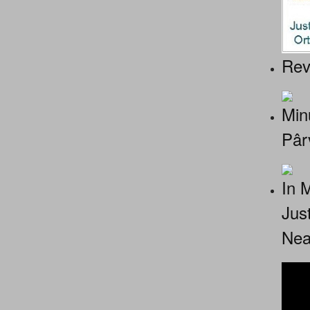
Rev
Minu
Pâr
In 
Jus
Nea