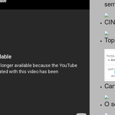
sem
CI
Top
Car
O s