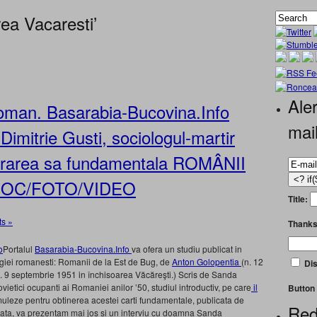
ea Vacaresti’
Aler
oman. Basarabia-Bucovina.Info
mai
 Dimitrie Gusti, sociologul-martir
ucrarea sa fundamentala ROMÂNII
DOC/FOTO/VIDEO
Title:
s »
Thanks
Portalul
Basarabia-Bucovina.Info
va ofera un studiu publicat in
logiei romanesti: Romanii de la Est de Bug, de
Anton Golopentia
(n. 12
Dis
. 9 septembrie 1951 in închisoarea Văcăreşti.) Scris de Sanda
ovietici ocupanti ai Romaniei anilor ’50, studiul introductiv, pe care
il
Button 
imuleze pentru obtinerea acestei carti fundamentale, publicata de
Red
data, va prezentam mai jos si un interviu cu doamna Sanda