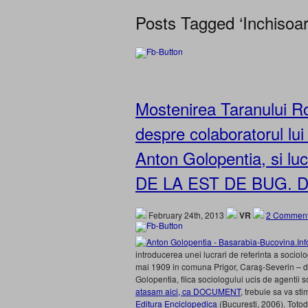
Posts Tagged ‘Inchisoar
Mostenirea Taranului R
despre colaboratorul lui
Anton Golopentia, si l
DE LA EST DE BUG. 
February 24th, 2013
VR
2 Comment
introducerea unei lucrari de referinta a socio
mai 1909 in comuna Prigor, Caraş-Severin – d
Golopentia, fiica sociologului ucis de agentii s
atasam aici, ca DOCUMENT
, trebuie sa va st
Editura Enciclopedica
(Bucuresti, 2006). Toto