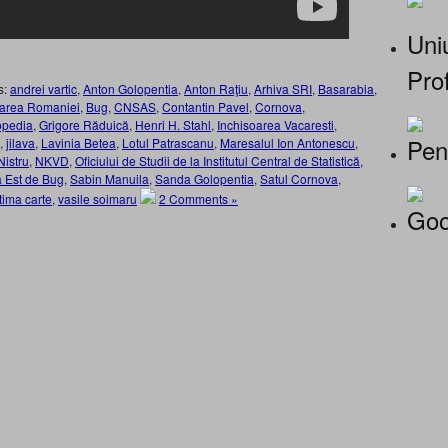
Uniu
Prof
s:
andrei vartic
,
Anton Golopentia
,
Anton Raţiu
,
Arhiva SRI
,
Basarabia
,
zarea Romaniei
,
Bug
,
CNSAS
,
Contantin Pavel
,
Cornova
,
opedia
,
Grigore Răduică
,
Henri H. Stahl
,
Inchisoarea Vacaresti
,
Pen
,
jilava
,
Lavinia Betea
,
Lotul Patrascanu
,
Maresalul Ion Antonescu
,
Nistru
,
NKVD
,
Oficiului de Studii de la Institutul Central de Statistică
,
a Est de Bug
,
Sabin Manuila
,
Sanda Golopentia
,
Satul Cornova
,
tima carte
,
vasile soimaru
2 Comments »
Goo