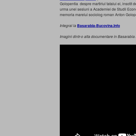
Golopentia despre martiriul tatalui ei, insotit 
urma unei sesiuni a Academiei de Studii Econo
memoria marelui sociolog roman Anton Golope
Integral la
Basarabia-Bucovina.Info
Imagini dintr-o alta documentare in Basarabia a