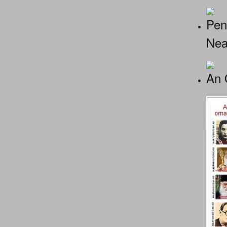
Pen
Nea
An 