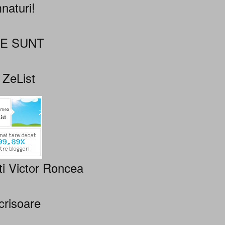
naturi!
NE SUNT
 ZeList
ti Victor Roncea
crisoare