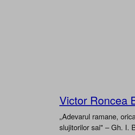
Victor Roncea 
„Adevarul ramane, oricar
slujitorilor sai" – Gh. I. 