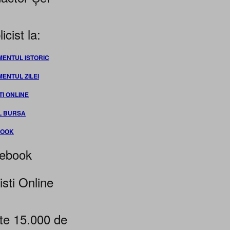
icist la:
MENTUL ISTORIC
MENTUL ZILEI
TI ONLINE
L BURSA
BOOK
ebook
isti Online
te 15.000 de