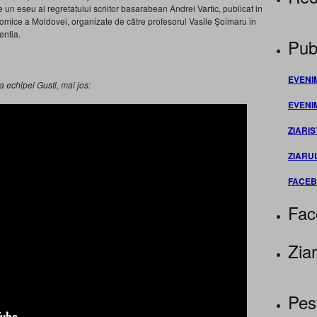
de un eseu al regretatului scriitor basarabean Andrei Vartic, publicat in
mice a Moldovei, organizate de către profesorul Vasile Şoimaru in
ntia.
Publ
EVENI
 echipei Gusti, mai jos:
EVENI
ZIARIS
ZIARU
FACE
Fac
Ziar
Pes