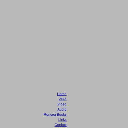
Home
ZIUA
Video
Audio
Roncea Books
Links
Contact