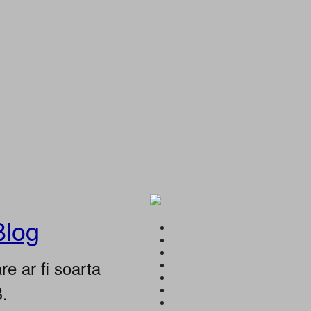
Blog
e ar fi soarta
B.