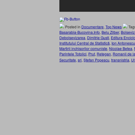
Posted in
Documentare
,
Top News
Tag
Basarabia-Bucovina.Info
,
Belu Zilber
,
Bolsevi
Debolsevizarea
,
Dimitrie Gusti
,
Editura Encicl
Institutului Central de Statistică
,
Ion Antonescu
Martirii inchisorilor comuniste
,
Nicolae Betea
,
Parintele Totolici
,
Prut
,
Retegan
,
Romanii de l
Securitate
,
sri
,
Ştefan Popescu
,
transnistria
,
Ul