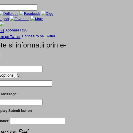
Abonare RSS
Roncea.ro pe Twitter
te si informatii prin e-
l
'>
 Message:
play Submit button
label:
actor Șef