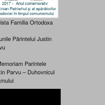
ista Familia Ortodoxa
nile Părintelui Justin
vu
Memoriam Parintele
tin Parvu – Duhovnicul
mului