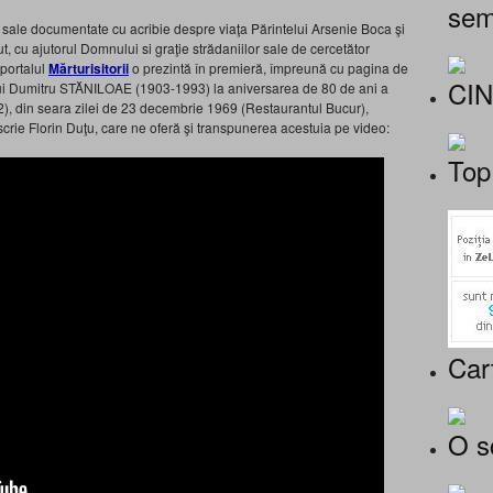
sem
e sale documentate cu acribie despre viaţa Părintelui Arsenie Boca şi
ut, cu ajutorul Domnului si graţie strădaniilor sale de cercetător
 portalul
Mărturisitorii
o prezintă în premieră, împreună cu pagina de
CI
lui Dumitru STĂNILOAE (1903-1993) la aniversarea de 80 de ani a
), din seara zilei de 23 decembrie 1969 (Restaurantul Bucur),
scrie Florin Duţu, care ne oferă şi transpunerea acestuia pe video:
Top
Car
O s