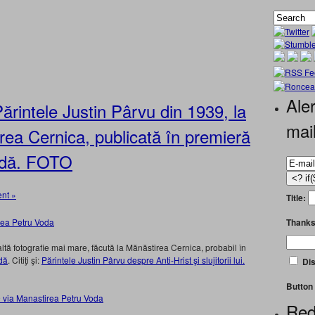
Aler
Părintele Justin Pârvu din 1939, la
mai
rea Cernica, publicată în premieră
odă. FOTO
nt »
Title:
Thanks
ltă fotografie mai mare, făcută la Mănăstirea Cernica, probabil în
dă
. Citiţi şi:
Părintele Justin Pârvu despre Anti-Hrist şi slujitorii lui.
Dis
Button 
Red