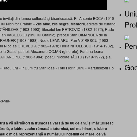
Uniu
e invitați din lumea culturală și bisericească: Pr. Arsenie BOCA (1910-
Prof
lui Nichifor Crainic –
Zile albe, zile negre. Memorii
, editate de curând
u STĂNILOAE (1903-1993), filosoful Ion PETROVICI (1882-1972), Radu
milian VASILESCU (finul lui Crainic), preotul Stan DIMANCEA de la
Harry BRAUNER (1908-1988), Nedic LEMNARU, Pan VIZIRESCU (1903-
Pen
oetul Nicolae CREVEDIA (1902–1978),Horia NIȚULESCU (1914-1982),
 Glasul patriei, Alexandru COJAN (ginerele), Furtuna Ioana
il CARIANOPOL (1908-1984), poetul Nicolae TĂUTU (1919-1972), ş.a.
Goo
ntru a vă sărbători la frumoasa vârstă de 80 de ani, își mărturisesc
rstă, o iubire veche rămasă statornică, cei mai tineri, o iubire
mai o mică reprezentanță a numărului indefinit de mare, ce vă