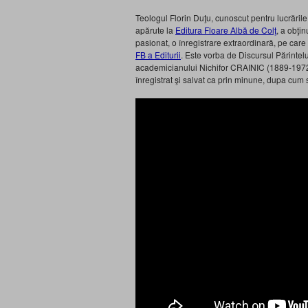
Teologul Florin Duţu, cunoscut pentru lucrăril
apărute la
Editura Floare Albă de Colţ
, a obţin
pasionat, o înregistrare extraordinară, pe care
FB a Editurii
. Este vorba de Discursul Părinte
academicianului Nichifor CRAINIC (
1889
-1972
înregistrat şi salvat ca prin minune, dupa cum 