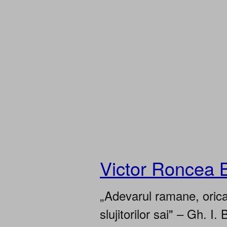
Victor Roncea 
„Adevarul ramane, oricar
slujitorilor sai" – Gh. I. 