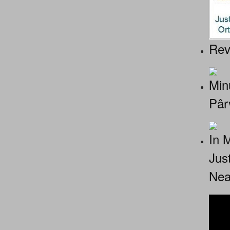
Rev
Minu
Pâr
In 
Jus
Nea