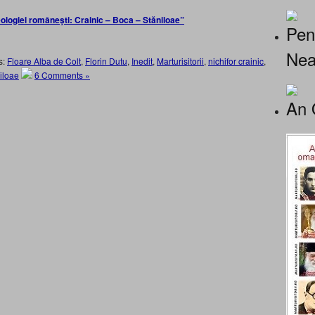
ologiei româneşti: Crainic – Boca – Stăniloae”
Pen
Nea
s:
Floare Alba de Colt
,
Florin Dutu
,
Inedit
,
Marturisitorii
,
nichifor crainic
,
iloae
6 Comments »
An 