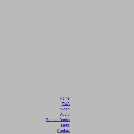
Home
ZIUA
Video
Audio
Roncea Books
Links
Contact