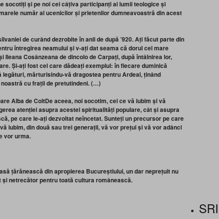
 socotiți și pe noi cei câțiva participanți ai lumii teologice și
n marele număr al ucenicilor și prietenilor dumneavoastră din acest
lvaniei de curând dezrobite în anii de după ’920. Ați făcut parte din
entru întregirea neamului și v-ați dat seama că dorul cel mare
i Ileana Cosânzeana de dincolo de Carpați, după întâlnirea lor,
are. Și-ați fost cel care dădeați exemplul: în fiecare duminică
ă legături, mărturisindu-vă dragostea pentru Ardeal, ținând
noastră cu frații de pretutindeni. (…)
De aceea, noi socotim, cei ce vă iubim și vă
gerea atenției asupra acestei spiritualități populare, cât și asupra
ă, pe care le-ați dezvoltat neîncetat. Sunteți un precursor pe care
vă iubim, din două sau trei generații, vă vor prețui și vă vor adânci
re vor urma.
asă țărănească din apropierea Bucureștiului, un dar neprețuit nu
t și netrecător pentru toată cultura românească.
SRI