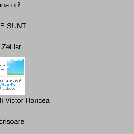
naturi!
NE SUNT
 ZeList
ti Victor Roncea
crisoare