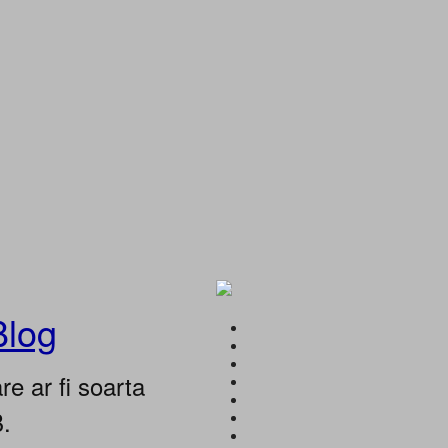
Blog
e ar fi soarta
B.