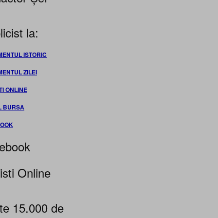
icist la:
MENTUL ISTORIC
MENTUL ZILEI
TI ONLINE
L BURSA
BOOK
ebook
isti Online
te 15.000 de