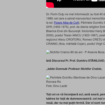
Dr. Florin Duţu ne mai informează: au fost 40 d
1989; cel care a salvat manuscrisul memoriilor 
la ed.
Floare Alba de Colt
), Părintele Dumitr
GYR (1905-1975), prof. de istoria religiilor E
Biserica Enei din București. folcloristul 
2000), poetul Traian IANCU (1923-1997), p
regizorul Alecu CROITORU, Romeo CREȚU de la
CRAINIC (fiica, măritată Cojan), poetul Virg
Iată Discursul Pr. Prof. Dumitru STĂNILOAE:
„Iubite Domnule Profesor Nichifor Crainic,
Foto: Dinu Lazăr
Toți cei ce vă înconjoară aci, astă seară, pe
iubirea lor față de dumneavoastră: cei mai vâ
nouă, dar nu mai puțin fermă. Dar ei sunt nu