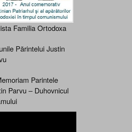
ista Familia Ortodoxa
nile Părintelui Justin
vu
Memoriam Parintele
tin Parvu – Duhovnicul
mului