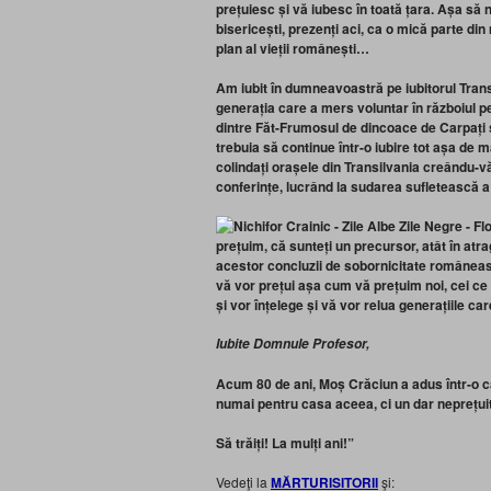
prețuiesc și vă iubesc în toată țara. Așa să ne
bisericești, prezenți aci, ca o mică parte di
plan al vieții românești…
Am iubit în dumneavoastră pe iubitorul Transi
generația care a mers voluntar în războiul p
dintre Făt-Frumosul de dincoace de Carpați ș
trebuia să continue într-o iubire tot așa de m
colindați orașele din Transilvania creându-v
conferințe, lucrând la sudarea sufletească a 
prețuim, că sunteți un precursor, atât în atra
acestor concluzii de sobornicitate româneasc
vă vor prețui așa cum vă prețuim noi, cei ce 
și vor înțelege și vă vor relua generațiile ca
Iubite Domnule Profesor,
Acum 80 de ani, Moș Crăciun a adus într-o c
numai pentru casa aceea, ci un dar neprețui
Să trăiți! La mulți ani!”
Vedeţi la
MĂRTURISITORII
şi: