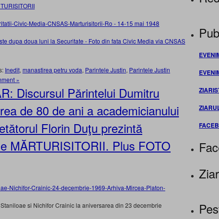
TURISITORII
Publ
EVENI
s:
Inedit
,
manastirea petru voda
,
Parintele Justin
,
Parintele Justin
EVENI
mment »
Discursul Părintelui Dumitru
ZIARIS
ea de 80 de ani a academicianului
ZIARU
tătorul Florin Duţu prezintă
FACE
tă de MĂRTURISITORII. Plus FOTO
Fac
Ziar
Pes
 Staniloae si Nichifor Crainic la aniversarea din 23 decembrie