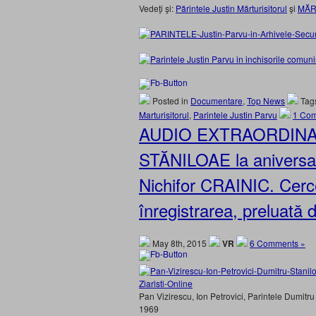
Vedeţi şi:
Părintele Justin Mărturisitorul
şi
MĂR
Posted in
Documentare
,
Top News
Tag
Marturisitorul
,
Parintele Justin Parvu
1 Co
AUDIO EXTRAORDINAR: 
STĂNILOAE la aniversar
Nichifor CRAINIC. Cerce
înregistrarea, prelua
May 8th, 2015
VR
6 Comments »
Pan Vizirescu, Ion Petrovici, Parintele Dumitru
1969