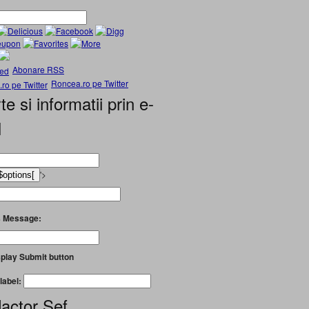
Abonare RSS
Roncea.ro pe Twitter
te si informatii prin e-
l
'>
 Message:
play Submit button
label:
actor Șef