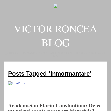
VICTOR RONCEA
BLOG
„ADEVARUL RAMANE, ORICARE AR FI SOARTA SLUJITORILOR SAI" – GH.
I. B.
Posts Tagged ‘Inmormantare’
Academician Florin Constantiniu: De ce
nu-mi voi scoate pasaport biometric?