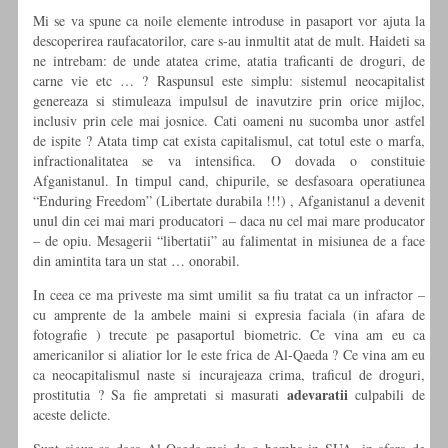
Mi se va spune ca noile elemente introduse in pasaport vor ajuta la
descoperirea raufacatorilor, care s-au inmultit atat de mult. Haideti sa
ne intrebam: de unde atatea crime, atatia traficanti de droguri, de
carne vie etc … ? Raspunsul este simplu: sistemul neocapitalist
genereaza si stimuleaza impulsul de inavutzire prin orice mijloc,
inclusiv prin cele mai josnice. Cati oameni nu sucomba unor astfel
de ispite ? Atata timp cat exista capitalismul, cat totul este o marfa,
infractionalitatea se va intensifica. O dovada o constituie
Afganistanul. In timpul cand, chipurile, se desfasoara operatiunea
“Enduring Freedom” (Libertate durabila !!!) , Afganistanul a devenit
unul din cei mai mari producatori – daca nu cel mai mare producator
– de opiu. Mesagerii “libertatii” au falimentat in misiunea de a face
din amintita tara un stat … onorabil.
In ceea ce ma priveste ma simt umilit sa fiu tratat ca un infractor –
cu amprente de la ambele maini si expresia faciala (in afara de
fotografie ) trecute pe pasaportul biometric. Ce vina am eu ca
americanilor si aliatior lor le este frica de Al-Qaeda ? Ce vina am eu
ca neocapitalismul naste si incurajeaza crima, traficul de droguri,
adevaratii
prostitutia ? Sa fie ampretati si masurati
culpabili de
aceste delicte.