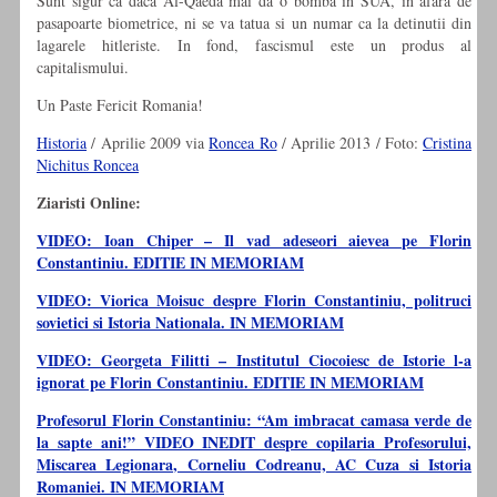
Sunt sigur ca daca Al-Qaeda mai da o bomba in SUA, in afara de
pasapoarte biometrice, ni se va tatua si un numar ca la detinutii din
lagarele hitleriste. In fond, fascismul este un produs al
capitalismului.
Un Paste Fericit Romania!
Historia
/ Aprilie 2009 via
Roncea Ro
/ Aprilie 2013 / Foto:
Cristina
Nichitus Roncea
Ziaristi Online:
VIDEO: Ioan Chiper – Il vad adeseori aievea pe Florin
Constantiniu. EDITIE IN MEMORIAM
VIDEO: Viorica Moisuc despre Florin Constantiniu, politruci
sovietici si Istoria Nationala. IN MEMORIAM
VIDEO: Georgeta Filitti – Institutul Ciocoiesc de Istorie l-a
ignorat pe Florin Constantiniu. EDITIE IN MEMORIAM
Profesorul Florin Constantiniu: “Am imbracat camasa verde de
la sapte ani!” VIDEO INEDIT despre copilaria Profesorului,
Miscarea Legionara, Corneliu Codreanu, AC Cuza si Istoria
Romaniei. IN MEMORIAM