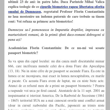
ultimii 23 de ani: in patru labe. Daca Parintele Mihai Valica
explica teologic de ce
cipurile biometrice rapesc libertatea oferita
omului de Dumnezeu,
regretatul Profesor Florin Constantiniu
ne lasa mostenire un indemn puternic de care trebuie sa tinem
cont: Voi refuza sa primesc acte biometrice!
Dumnezeu sa-l pomeneasca in Imparatia dreptilor, impreuna cu
marturisitorii romani, de la primii sfinti daco-romani dobrogeni si
pana azi!
Academician Florin Constantiniu
De ce nu-mi voi scoate
:
pasaport biometric?
Sa va spun din capul locului: nu
din cauza mult discutatului numar
666, care incifreaza numele celei de-a doua Fiare din Apocalipsa
(13, 18). Nu in niste cifre de pe pasaport se ascunde Fiara. Ea este in
lumea ce ne inconjoara, mai exact in lumea neocapitalista, cu marile
ei pacate. Cu aceasta Fiara avem de luptat, nu cu niste biete acte.
Atunci de ce refuzul meu de a primi un pasaport biometric ? Pentru
a raspunde voi urca pe firul cauzal. Atentatele de la 11 sept. 2001 au
inspaimantat si isterizat America. De la Razboiul de Secesiune (1861
– 1865) teritoriul SUA nu a mai cunoscut ororile unui conflict armat
(doar in cursul razboiului din Pacific, japonezii au trimis niste