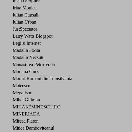
Insula Serpilor
Irina Monica
Iulian Capsali
Iulian Urban
JustSpectator
Larry Watts Blogspot
Legi si Internet
Madalin Focsa
Madalin Necsutu
Manastirea Petru Voda
Mariana Gurza
Martiri Romani din Transilvania
Mateescu
Mega Ison
Mihai Ghimpu
MIHAI-EMINESCU.RO
MINERIADA
Mircea Platon
Mitica Damboviteanul