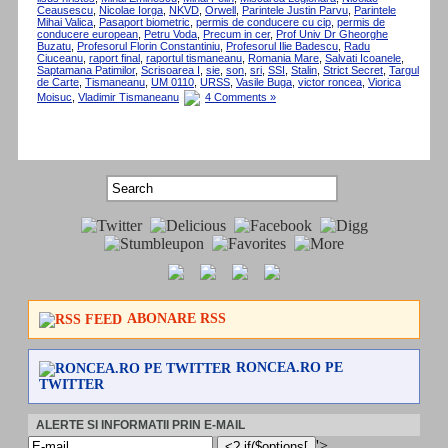
Ceausescu
,
Nicolae Iorga
,
NKVD
,
Orwell
,
Parintele Justin Parvu
,
Parintele
Mihai Valica
,
Pasaport biometric
,
permis de conducere cu cip
,
permis de
conducere european
,
Petru Voda
,
Precum in cer
,
Prof Univ Dr Gheorghe
Buzatu
,
Profesorul Florin Constantiniu
,
Profesorul Ilie Badescu
,
Radu
Ciuceanu
,
raport final
,
raportul tismaneanu
,
Romania Mare
,
Salvati Icoanele
,
Saptamana Patimilor
,
Scrisoarea I
,
sie
,
son
,
sri
,
SSI
,
Stalin
,
Strict Secret
,
Targul
de Carte
,
Tismaneanu
,
UM 0110
,
URSS
,
Vasile Buga
,
victor roncea
,
Viorica
Moisuc
,
Vladimir Tismaneanu
4 Comments »
ABONARE RSS
RONCEA.RO PE
TWITTER
ALERTE SI INFORMATII PRIN E-MAIL
'>