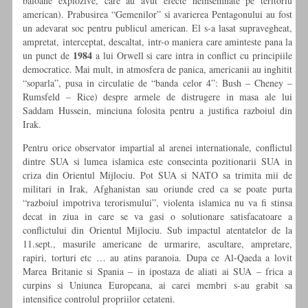
baloane explozive, care au avut efecte neinsemnate pe teritoriu
american). Prabusirea “Gemenilor” si avarierea Pentagonului au fost
un adevarat soc pentru publicul american. El s-a lasat supravegheat,
ampretat, interceptat, descaltat, intr-o maniera care aminteste pana la
1984
un punct de
a lui Orwell si care intra in conflict cu principiile
democratice. Mai mult, in atmosfera de panica, americanii au inghitit
“soparla”, pusa in circulatie de “banda celor 4”: Bush – Cheney –
Rumsfeld – Rice) despre armele de distrugere in masa ale lui
Saddam Hussein, minciuna folosita pentru a justifica razboiul din
Irak.
Pentru orice observator impartial al arenei internationale, conflictul
dintre SUA si lumea islamica este consecinta pozitionarii SUA in
criza din Orientul Mijlociu. Pot SUA si NATO sa trimita mii de
militari in Irak, Afghanistan sau oriunde cred ca se poate purta
“razboiul impotriva terorismului”, violenta islamica nu va fi stinsa
decat in ziua in care se va gasi o solutionare satisfacatoare a
conflictului din Orientul Mijlociu. Sub impactul atentatelor de la
11.sept., masurile americane de urmarire, ascultare, ampretare,
rapiri, torturi etc … au atins paranoia. Dupa ce Al-Qaeda a lovit
Marea Britanie si Spania – in ipostaza de aliati ai SUA – frica a
curpins si Uniunea Europeana, ai carei membri s-au grabit sa
intensifice controlul propriilor cetateni.