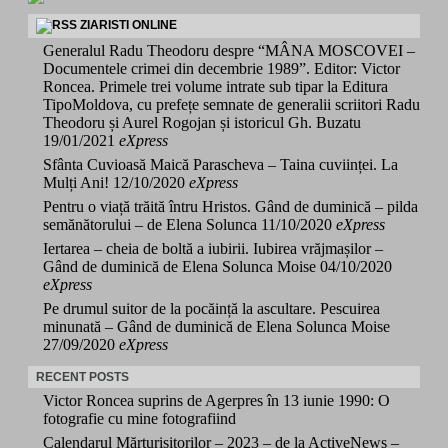
ZIARISTI ONLINE
Generalul Radu Theodoru despre “MÂNA MOSCOVEI –
Documentele crimei din decembrie 1989”. Editor: Victor
Roncea. Primele trei volume intrate sub tipar la Editura
TipoMoldova, cu prefețe semnate de generalii scriitori Radu
Theodoru și Aurel Rogojan și istoricul Gh. Buzatu
19/01/2021
eXpress
Sfânta Cuvioasă Maică Parascheva – Taina cuviinței. La
Mulți Ani!
12/10/2020
eXpress
Pentru o viață trăită întru Hristos. Gând de duminică – pilda
semănătorului – de Elena Solunca
11/10/2020
eXpress
Iertarea – cheia de boltă a iubirii. Iubirea vrăjmașilor –
Gând de duminică de Elena Solunca Moise
04/10/2020
eXpress
Pe drumul suitor de la pocăință la ascultare. Pescuirea
minunată – Gând de duminică de Elena Solunca Moise
27/09/2020
eXpress
RECENT POSTS
Victor Roncea suprins de Agerpres în 13 iunie 1990: O
fotografie cu mine fotografiind
Calendarul Mărturisitorilor – 2023 – de la ActiveNews –