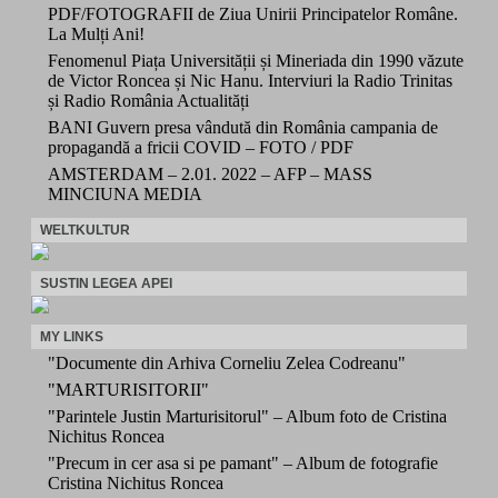
PDF/FOTOGRAFII de Ziua Unirii Principatelor Române.
La Mulți Ani!
Fenomenul Piața Universității și Mineriada din 1990 văzute
de Victor Roncea și Nic Hanu. Interviuri la Radio Trinitas
și Radio România Actualități
BANI Guvern presa vândută din România campania de
propagandă a fricii COVID – FOTO / PDF
AMSTERDAM – 2.01. 2022 – AFP – MASS
MINCIUNA MEDIA
WELTKULTUR
SUSTIN LEGEA APEI
MY LINKS
"Documente din Arhiva Corneliu Zelea Codreanu"
"MARTURISITORII"
"Parintele Justin Marturisitorul" – Album foto de Cristina
Nichitus Roncea
"Precum in cer asa si pe pamant" – Album de fotografie
Cristina Nichitus Roncea