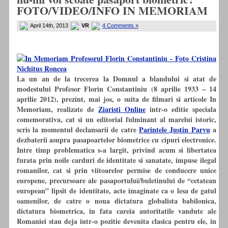
FOTO/VIDEO/INFO IN MEMORIAM
April 14th, 2013
VR
4 Comments »
La un an de la trecerea la Domnul a blandului si atat de
modestului Profesor Florin Constantiniu (8 aprilie 1933 – 14
aprilie 2012), prezint, mai jos, o suita de filmari si articole In
Memoriam, realizate de
Ziaristi Online
intr-o editie speciala
comemorativa, cat si un editorial fulminant al marelui istoric,
scris la momentul declansarii de catre
Parintele Justin Parvu
a
dezbaterii asupra pasapoartelor biometrice cu cipuri electronice.
Intre timp problematica s-a largit, privind acum si libertatea
furata prin noile carduri de identitate si sanatate, impuse ilegal
romanilor, cat si prin viitoarelor permise de conducere unice
europene, precursoare ale pasaportului/buletinului de “cetatean
european” lipsit de identitate, acte imaginate ca o lesa de gatul
oamenilor, de catre o noua dictatura globalista babilonica,
dictatura biometrica, in fata careia autoritatile vandute ale
Romaniei stau deja intr-o pozitie devenita clasica pentru ele, in