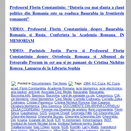
Profesorul Florin Constantiniu: “Datoria cea mai sfanta a clasei
politice din Romania este sa readuca Basarabia in frontierele
romanesti”
VIDEO: Profesorul Florin Constantiniu despre Basarabia,
Romania si Rusia. Conferinta la Academia Romana. IN
MEMORIAM
VIDEO: Parintele Justin Parvu si Profesorul Florin
Constantiniu despre Ortodoxia Romana si Albumul de
Fotografie Precum in cer asa si pe pamant de Cristina Nichitus
Roncea. Lansarea de la Libraria Sophia
Posted in
Documentare
,
Top News
Tags:
1984
,
A C Cuza
,
AC Cuza
,
acad. Florin Constantiniu
,
Academia Romana
,
acte biometrice
,
acte electronice
,
ana pauker
,
anti-kgb
,
Asociatia Civic Media
,
Basarabia
,
Basarabia-
Bucovina.Info
,
Basescu
,
Bucovina
,
card de sanatate cu cip
,
Ceausescu
,
CIA
,
cip biomteric
,
cipuri biometrice
,
Civic Media
,
Corneliu Codreanu
,
Corneliu Zelea
Codreanu
,
Cristian Paunescu
,
Cristina Nichitus Roncea
,
Dan Catanus
,
Dictatura biomterica
,
Dinu Giurescu
,
DOCUMENTE DIN ARHIVA CORNELIU
ZELEA CODREANU
,
Fereste-ma Doamne de prieteni
,
florin constantiniu
,
Florin
Sinca
,
Gaudeamus
,
GDS
,
George Orwell
,
Georgeta Filitti
,
Gh Gheorghiu Dej
,
Gheorghe Apostol
,
Gheorghe Buzatu
,
Gheorghe Gheorghiu Dej
,
Gheorghiu-
Dej
,
Icoana
,
Icoanele din Scoli
,
ICR
,
In memoriam
,
Inmormantare
,
INST
,
Institutul de Istorie Nicolae Iorga
,
Institutul Naţional pentru Studiul
Totalitarismului
,
Ioan Chiper
,
istorie
,
KGB
,
Kremlin
,
Larry Watts
,
mantuitorul
iisus hristos
,
Mihai Eminescu
,
Mihai Pelin
,
Miscarea Legionara
,
Nicolae