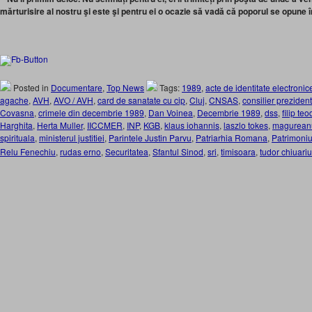
mărturisire al nostru şi este şi
pentru
ei o ocazie să vadă că poporul se opune 
Posted in
Documentare
,
Top News
Tags:
1989
,
acte de identitate electronic
agache
,
AVH
,
AVO / AVH
,
card de sanatate cu cip
,
Cluj
,
CNSAS
,
consilier prezident
Covasna
,
crimele din decembrie 1989
,
Dan Voinea
,
Decembrie 1989
,
dss
,
filip te
Harghita
,
Herta Muller
,
IICCMER
,
INP
,
KGB
,
klaus iohannis
,
laszlo tokes
,
magurean
spirituala
,
ministerul justitiei
,
Parintele Justin Parvu
,
Patriarhia Romana
,
Patrimoni
Relu Fenechiu
,
rudas erno
,
Securitatea
,
Sfantul Sinod
,
sri
,
timisoara
,
tudor chiuariu