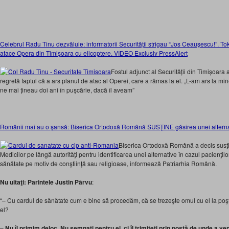
Celebrul Radu Tinu dezvăluie: informatorii Securităţii strigau “Jos Ceauşescu!”. To
atace Opera din Timişoara cu elicoptere. VIDEO Exclusiv PressAlert
Fostul adjunct al Securității din Timișoara 
regretă faptul că a ars planul de atac al Operei, care a rămas la el. „L-am ars la min
ne mai țineau doi ani în pușcărie, dacă îl aveam”
Românii mai au o şansă: Biserica Ortodoxă Română SUSŢINE găsirea unei altern
Biserica Ortodoxă Română a decis susţi
Medicilor pe lângă autorităţi pentru identificarea unei alternative în cazul pacienţil
sănătate pe motiv de conştiinţă sau religioase, informează Patriarhia Română.
Nu uitaţi:
Parintele Justin Pârvu
:
“– Cu cardul de sănătate cum e bine să procedăm, că se trezeşte omul cu el la po
el?
–
Nu îl primim deloc. Nu semnați
pentru
el, ci îl trimiteți prin poştă de unde a ve