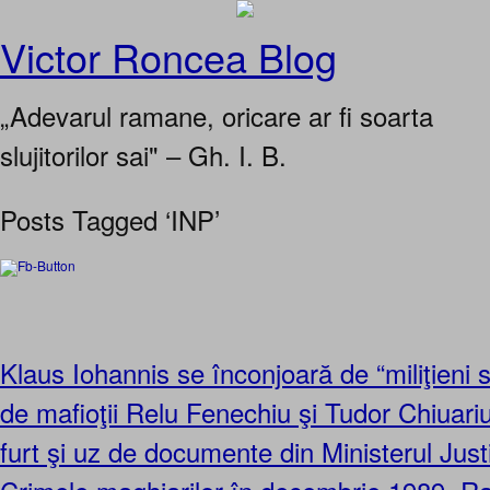
Victor Roncea Blog
„Adevarul ramane, oricare ar fi soarta
slujitorilor sai" – Gh. I. B.
Posts Tagged ‘INP’
Klaus Iohannis se înconjoară de “miliţieni spi
de mafioţii Relu Fenechiu şi Tudor Chiuariu
furt şi uz de documente din Ministerul Justiţ