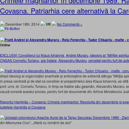
Crimele maghiarilor în decembrie 1989. Ra
Covasna. Patriarhia cere alternativă la Ca
December 18th, 2014
VR
No Comments »
Online
EXCLUSIV: Consilierul lui Klaus Iohannis, Andrei Muraru, ideolog al “Miliţiei spiritu
CNSAS Corneliu Turianu, are fratele, Alexandru Muraru, cercetat pentru furt de acte 
drept ideolog al organizaţiei anarhiste şi anticreştine de extremă stânga “Miliţia spi
în presa centrală şi de stat ca consilier al preşedintelui ales Klaus Iohannis, se af
prof. univ. dr. Corneliu Turianu, în timp ce fratele său geamăn, Alexandru Muraru, es
cauză conexă acestui proces, pentru furt de documente din Arhiva Ministerului Justi
Raportul Harghita – Covasna: Crimele maghiarilor. Revoluţia din decembrie şi eve
judeţele Harghita şi Covasna
din Miercurea Ciuc”, „Afară cu românii de aici”