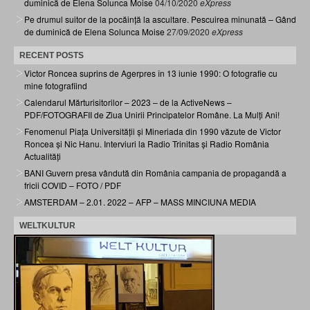
duminică de Elena Solunca Moise
04/10/2020
eXpress
Pe drumul suitor de la pocăință la ascultare. Pescuirea minunată – Gând
de duminică de Elena Solunca Moise
27/09/2020
eXpress
RECENT POSTS
Victor Roncea suprins de Agerpres în 13 iunie 1990: O fotografie cu
mine fotografiind
Calendarul Mărturisitorilor – 2023 – de la ActiveNews –
PDF/FOTOGRAFII de Ziua Unirii Principatelor Române. La Mulți Ani!
Fenomenul Piața Universității și Mineriada din 1990 văzute de Victor
Roncea și Nic Hanu. Interviuri la Radio Trinitas și Radio România
Actualități
BANI Guvern presa vândută din România campania de propagandă a
fricii COVID – FOTO / PDF
AMSTERDAM – 2.01. 2022 – AFP – MASS MINCIUNA MEDIA
WELTKULTUR