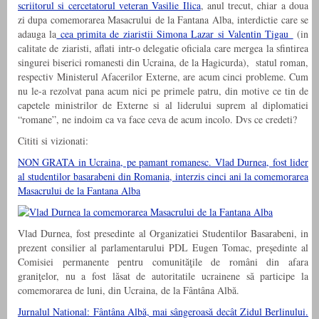
scriitorul si cercetatorul veteran Vasilie Ilica
, anul trecut, chiar a doua
zi dupa comemorarea Masacrului de la Fantana Alba, interdictie care se
adauga la
cea primita de ziaristii Simona Lazar si Valentin Tigau
(in
calitate de ziaristi, aflati intr-o delegatie oficiala care mergea la sfintirea
singurei biserici romanesti din Ucraina, de la Hagicurda), statul roman,
respectiv Ministerul Afacerilor Externe, are acum cinci probleme. Cum
nu le-a rezolvat pana acum nici pe primele patru, din motive ce tin de
capetele ministrilor de Externe si al liderului suprem al diplomatiei
“romane”, ne indoim ca va face ceva de acum incolo. Dvs ce credeti?
Cititi si vizionati:
NON GRATA in Ucraina, pe pamant romanesc. Vlad Durnea, fost lider
al studentilor basarabeni din Romania, interzis cinci ani la comemorarea
Masacrului de la Fantana Alba
Vlad Durnea, fost presedinte al Organizatiei Studentilor Basarabeni, in
prezent consilier al parlamentarului PDL Eugen Tomac, preşedinte al
Comisiei permanente pentru comunităţile de români din afara
graniţelor, nu a fost lăsat de autoritatile ucrainene să participe la
comemorarea de luni, din Ucraina, de la Fântâna Albă.
Jurnalul National: Fântâna Albă, mai sângeroasă decât Zidul Berlinului.