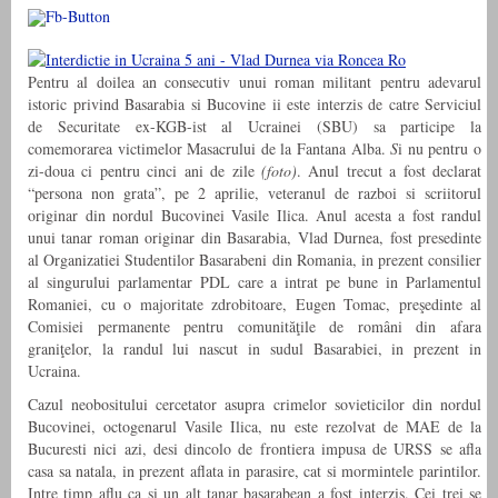
Pentru al doilea an consecutiv unui roman militant pentru adevarul
istoric privind Basarabia si Bucovine ii este interzis de catre Serviciul
de Securitate ex-KGB-ist al Ucrainei (SBU) sa participe la
comemorarea victimelor Masacrului de la Fantana Alba.
S
i nu pentru o
zi-doua ci pentru cinci ani de zile
(foto)
. Anul trecut a fost declarat
“persona non grata”, pe 2 aprilie, veteranul de razboi si scriitorul
originar din nordul Bucovinei Vasile Ilica. Anul acesta a fost randul
unui tanar roman originar din Basarabia, Vlad Durnea, fost presedinte
al Organizatiei Studentilor Basarabeni din Romania, in prezent consilier
al singurului parlamentar PDL care a intrat pe bune in Parlamentul
Romaniei, cu o majoritate zdrobitoare, Eugen Tomac, preşedinte al
Comisiei permanente pentru comunităţile de români din afara
graniţelor, la randul lui nascut in sudul Basarabiei, in prezent in
Ucraina.
Cazul neobositului cercetator asupra crimelor sovieticilor din nordul
Bucovinei, octogenarul Vasile Ilica, nu este rezolvat de MAE de la
Bucuresti nici azi, desi dincolo de frontiera impusa de URSS se afla
casa sa natala, in prezent aflata in parasire, cat si mormintele parintilor.
Intre timp aflu ca si un alt tanar basarabean a fost interzis. Cei trei se