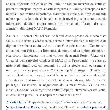
adauga unei liste din ce in ce mai lungi de romani interzisi de statul cu
pretentii europene, pentru a carui integrarea in Uniunea Europeana tara
noastra aloca resurse importante, materiale si umane, in timp ce inchide
ochii nepermis de mult, de la cel mai inalt nivel in jos, la toate atacurile
informative derulate asupra romanilor din actuala Ucraina dar si –
atentie! – din statul NATO Romania!
Zau ca nu-i corect! Nu vorbesc de faptul ca e o prostie de macho-state
sau ca e o hartuiala care incalca normele internationale si bilaterale de
diplomatie si buna cuvinta. Asta e clar. Ci ca, daca oricum Ucraina si-a
aratat deja muschii asupra Romaniei, demonstrand ca diplomatia noastra
este absolut impotenta – nu mai vorbesc de agentii Rusiei, Ucrainei si
Ungariei de la nivelul conducerii MAE si ai Presedintiei – ce are cu
niste bieti simpli cetateni romani? Sa dai la gioale unui octogener si
unui pusti, ca sa priceapa cine? Ca cu iepele si magarii Traiani din
varful Dealului se trag de sortulete si se bat pe burta la dineurile
simandicoase desfasurate sub cupole si steaguri straine. Mai vor ceva,
pe langa Transnistria, la negocierile de la masa verde? Zau ca nu-i
cinstit! De ce nu va retrageti pe Insula Serpilor, cu vitele voastre kobe,
cu catei si cu purcei, ca sa respiram si noi mai usurat?
Ziaristi Online
: Dupa declararea drept “persona non grata” a ziaristului
Sergiu Dan de la Rador
, originar de peste Tisa si
interdictia primita de