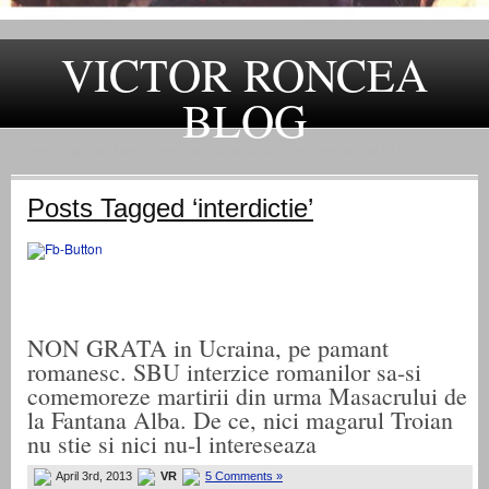
VICTOR RONCEA
BLOG
„ADEVARUL RAMANE, ORICARE AR FI SOARTA SLUJITORILOR SAI" – GH. I. B.
Posts Tagged ‘interdictie’
NON GRATA in Ucraina, pe pamant
romanesc. SBU interzice romanilor sa-si
comemoreze martirii din urma Masacrului de
la Fantana Alba. De ce, nici magarul Troian
nu stie si nici nu-l intereseaza
April 3rd, 2013
VR
5 Comments »