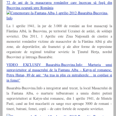
72 de ani de la masacrarea românilor care încercau să fugă din
Bucovina ocupată spre România
La 1 aprilie 1941, în jur de 3.000 de români au fost masacraţi la
Fântâna Albă, în Bucovina, pe teritoriul Ucrainei de astăzi, de soldaţii
sovietici. Din 2011, 1 Aprilie este Ziua Naţională de cinstire a
memoriei românilor victime ale masacrelor de la Fântâna Albă şi alte
zone, ale deportărilor, ale foametei şi ale altor forme de represiune
organizate de regimul totalitar sovietic în Ţinutul Herţa, nordul
Bucovinei şi întreaga Basarabie.
VIDEO EXCLUSIV Basarabia-Bucovina.Info: Marturia unui
supravietuitor al masacrului de la Fantana Alba – Katyn-ul romanesc.
Petru Hutan, 89 de ani: “Au tras in plin cu mitralierele… in copilasi si
in femei”
Basarabia-Bucovina.Info a inregistrat anul trecut, la locul Masacrului de
la Fantana Alba, o marturie tulburatoare a unuia dintre putinii
supravietuitori ai Katyn-ului romanesc, din 1 aprilie 1941, de Sfintele
Pasti, cand au fost macelariti cu sange rece aproape 3000 de romani –
tineri, batrani, femei, copii – de catre fortele de ocupatie sovietice.