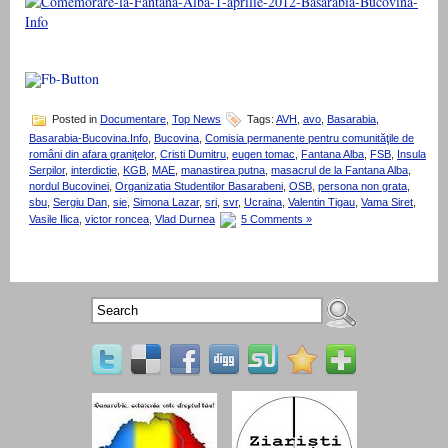
Posted in
Documentare
,
Top News
Tags:
AVH
,
avo
,
Basarabia
,
Basarabia-Bucovina.Info
,
Bucovina
,
Comisia permanente pentru comunităţile de
români din afara graniţelor
,
Cristi Dumitru
,
eugen tomac
,
Fantana Alba
,
FSB
,
Insula
Serpilor
,
interdictie
,
KGB
,
MAE
,
manastirea putna
,
masacrul de la Fantana Alba
,
nordul Bucovinei
,
Organizatia Studentilor Basarabeni
,
OSB
,
persona non grata
,
sbu
,
Sergiu Dan
,
sie
,
Simona Lazar
,
sri
,
svr
,
Ucraina
,
Valentin Tigau
,
Vama Siret
,
Vasile Ilica
,
victor roncea
,
Vlad Durnea
5 Comments »