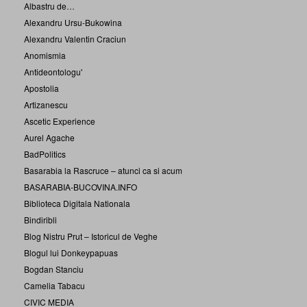
Albastru de…
Alexandru Ursu-Bukowina
Alexandru Valentin Craciun
Anomismia
Antideontologu'
Apostolia
Artizanescu
Ascetic Experience
Aurel Agache
BadPolitics
Basarabia la Rascruce – atunci ca si acum
BASARABIA-BUCOVINA.INFO
Biblioteca Digitala Nationala
Bindiribli
Blog Nistru Prut – Istoricul de Veghe
Blogul lui Donkeypapuas
Bogdan Stanciu
Camelia Tabacu
CIVIC MEDIA