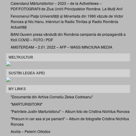
Calendarul Mărturisitorilor – 2023 – de la ActiveNews –
PDF/FOTOGRAFII de Ziua Unirii Principatelor Române. La Mulți Ani!
Fenomenul Piața Universității și Mineriada din 1990 văzute de Victor
Roncea și Nic Hanu. Interviuri la Radio Trinitas și Radio România
Actualități
BANI Guvern presa vândută din România campania de propagandă a
fricii COVID – FOTO / PDF
AMSTERDAM – 2.01. 2022 – AFP – MASS MINCIUNA MEDIA
WELTKULTUR
SUSTIN LEGEA APEI
MY LINKS
"Documente din Arhiva Corneliu Zelea Codreanu"
"MARTURISITORII"
"Parintele Justin Marturisitorul" – Album foto de Cristina Nichitus Roncea
"Precum in cer asa si pe pamant" – Album de fotografie Cristina Nichitus
Roncea
Acvila – Pelerin Ortodox