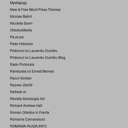
Mystagogy
New & Free Word Press Themes
Nicolae Balint
Nicoleta Savin
OrtodoxMedia
Pa.ce.pa
Peter Hitchens
Pridvorul lui Laurentiu Dumitru
Pridvorul lui Laurentiu Dumitru Blog
Radu Portocala
Randuiala lui Ernest Bernea
Raoul Sorban
Razvan Zamfir
Refresh.ro
Revista Sociologia Azi
Richard Andrew Hall
Roman Ortodox in Franta
Romania Carnavalului
ROMANIA-RUSIA.INFO