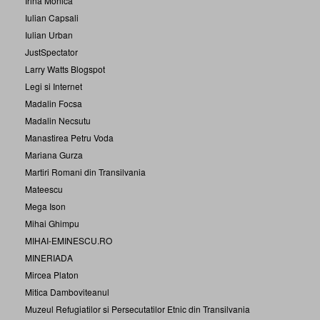
Irina Monica
Iulian Capsali
Iulian Urban
JustSpectator
Larry Watts Blogspot
Legi si Internet
Madalin Focsa
Madalin Necsutu
Manastirea Petru Voda
Mariana Gurza
Martiri Romani din Transilvania
Mateescu
Mega Ison
Mihai Ghimpu
MIHAI-EMINESCU.RO
MINERIADA
Mircea Platon
Mitica Damboviteanul
Muzeul Refugiatilor si Persecutatilor Etnic din Transilvania