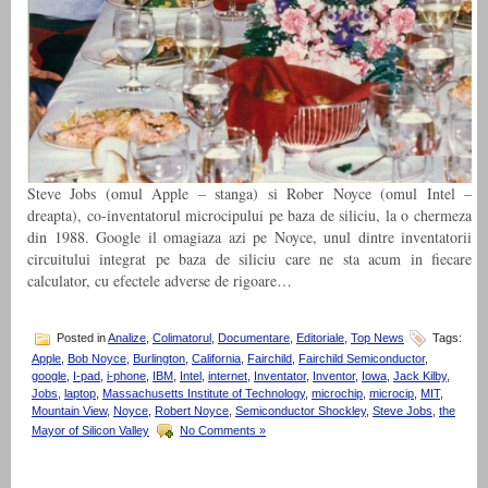
Steve Jobs (omul Apple – stanga) si Rober Noyce (omul Intel –
dreapta), co-inventatorul microcipului pe baza de siliciu, la o chermeza
din 1988. Google il omagiaza azi pe Noyce, unul dintre inventatorii
circuitului integrat pe baza de siliciu care ne sta acum in fiecare
calculator, cu efectele adverse de rigoare…
Posted in
Analize
,
Colimatorul
,
Documentare
,
Editoriale
,
Top News
Tags:
Apple
,
Bob Noyce
,
Burlington
,
California
,
Fairchild
,
Fairchild Semiconductor
,
google
,
I-pad
,
i-phone
,
IBM
,
Intel
,
internet
,
Inventator
,
Inventor
,
Iowa
,
Jack Kilby
,
Jobs
,
laptop
,
Massachusetts Institute of Technology
,
microchip
,
microcip
,
MIT
,
Mountain View
,
Noyce
,
Robert Noyce
,
Semiconductor Shockley
,
Steve Jobs
,
the
Mayor of Silicon Valley
No Comments »