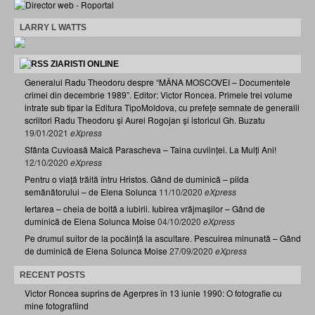
LARRY L WATTS
ZIARISTI ONLINE
Generalul Radu Theodoru despre “MÂNA MOSCOVEI – Documentele
crimei din decembrie 1989”. Editor: Victor Roncea. Primele trei volume
intrate sub tipar la Editura TipoMoldova, cu prefețe semnate de generalii
scriitori Radu Theodoru și Aurel Rogojan și istoricul Gh. Buzatu
19/01/2021
eXpress
Sfânta Cuvioasă Maică Parascheva – Taina cuviinței. La Mulți Ani!
12/10/2020
eXpress
Pentru o viață trăită întru Hristos. Gând de duminică – pilda
semănătorului – de Elena Solunca
11/10/2020
eXpress
Iertarea – cheia de boltă a iubirii. Iubirea vrăjmașilor – Gând de
duminică de Elena Solunca Moise
04/10/2020
eXpress
Pe drumul suitor de la pocăință la ascultare. Pescuirea minunată – Gând
de duminică de Elena Solunca Moise
27/09/2020
eXpress
RECENT POSTS
Victor Roncea suprins de Agerpres în 13 iunie 1990: O fotografie cu
mine fotografiind