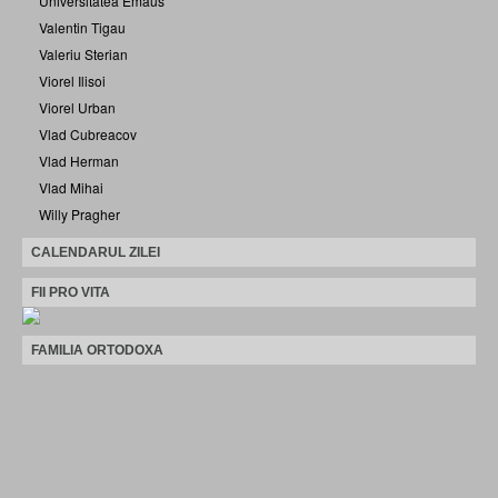
Universitatea Emaus
Valentin Tigau
Valeriu Sterian
Viorel Ilisoi
Viorel Urban
Vlad Cubreacov
Vlad Herman
Vlad Mihai
Willy Pragher
CALENDARUL ZILEI
FII PRO VITA
FAMILIA ORTODOXA