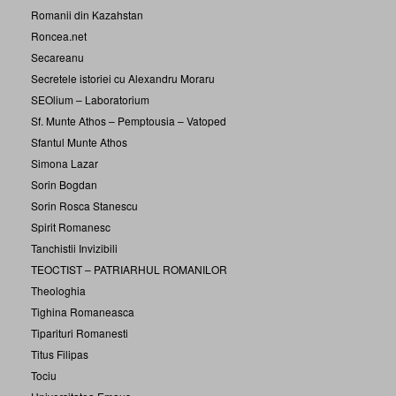
Romanii din Kazahstan
Roncea.net
Secareanu
Secretele istoriei cu Alexandru Moraru
SEOlium – Laboratorium
Sf. Munte Athos – Pemptousia – Vatoped
Sfantul Munte Athos
Simona Lazar
Sorin Bogdan
Sorin Rosca Stanescu
Spirit Romanesc
Tanchistii Invizibili
TEOCTIST – PATRIARHUL ROMANILOR
Theologhia
Tighina Romaneasca
Tiparituri Romanesti
Titus Filipas
Tociu