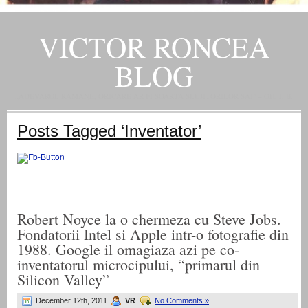
VICTOR RONCEA
BLOG
„ADEVARUL RAMANE, ORICARE AR FI SOARTA SLUJITORILOR SAI" – GH. I. B.
Posts Tagged ‘Inventator’
Robert Noyce la o chermeza cu Steve Jobs.
Fondatorii Intel si Apple intr-o fotografie din
1988. Google il omagiaza azi pe co-
inventatorul microcipului, “primarul din
Silicon Valley”
December 12th, 2011
VR
No Comments »