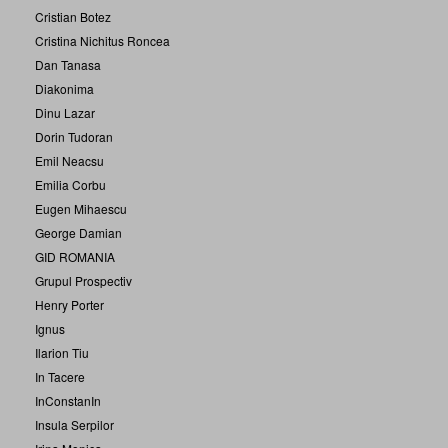
Cristian Botez
Cristina Nichitus Roncea
Dan Tanasa
Diakonima
Dinu Lazar
Dorin Tudoran
Emil Neacsu
Emilia Corbu
Eugen Mihaescu
George Damian
GID ROMANIA
Grupul Prospectiv
Henry Porter
Ignus
Ilarion Tiu
In Tacere
InConstanIn
Insula Serpilor