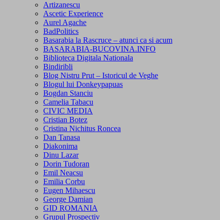
Artizanescu
Ascetic Experience
Aurel Agache
BadPolitics
Basarabia la Rascruce – atunci ca si acum
BASARABIA-BUCOVINA.INFO
Biblioteca Digitala Nationala
Bindiribli
Blog Nistru Prut – Istoricul de Veghe
Blogul lui Donkeypapuas
Bogdan Stanciu
Camelia Tabacu
CIVIC MEDIA
Cristian Botez
Cristina Nichitus Roncea
Dan Tanasa
Diakonima
Dinu Lazar
Dorin Tudoran
Emil Neacsu
Emilia Corbu
Eugen Mihaescu
George Damian
GID ROMANIA
Grupul Prospectiv