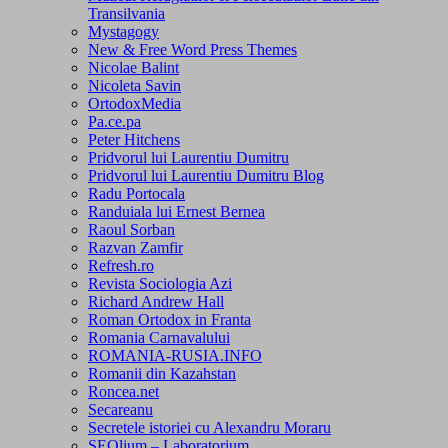
Transilvania
Mystagogy
New & Free Word Press Themes
Nicolae Balint
Nicoleta Savin
OrtodoxMedia
Pa.ce.pa
Peter Hitchens
Pridvorul lui Laurentiu Dumitru
Pridvorul lui Laurentiu Dumitru Blog
Radu Portocala
Randuiala lui Ernest Bernea
Raoul Sorban
Razvan Zamfir
Refresh.ro
Revista Sociologia Azi
Richard Andrew Hall
Roman Ortodox in Franta
Romania Carnavalului
ROMANIA-RUSIA.INFO
Romanii din Kazahstan
Roncea.net
Secareanu
Secretele istoriei cu Alexandru Moraru
SEOlium – Laboratorium