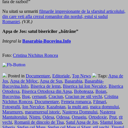
fara de razboi!”
Nu uitati sa urmariti
filmarile impresionante de la sfarsitul articolului,
din care veti afla crezul romanilor din nordul, estul si sudul
Romaniei
.
(V.R.)
Apşa de Jos: satul bisericilor „bătrâne”
Integral la
Basarabia-Bucovina.Info
Foto:
Cristina Nichitus Roncea
Posted in
Documentare
,
Editoriale
,
Top News
Tags:
Apsa de
Jos
,
Apsa de Mijloc
,
Apsa de Sus
,
Basarabia
,
Basarabia-
Bucovina.Info
,
Biserica de lemn
,
Biserica lui Ion Neculce
,
Biserica
Ortodoxa
,
Biserica Ortodoxa din Apsa
,
Boboteaza
,
Boian
,
Bucovina
,
Bug
,
cernauti
,
Craciun
,
Craciun pe stil vechi
,
Cristina
Nichitus Roncea
,
Documentare
,
Femeia romanca
,
Filmari
,
Fotografii
,
Ion Neculce
,
Kazahstan
,
la multi ani
,
maica domnului
,
Maramures
,
maramuresul istoric
,
Nasterea Domnului
,
Nasterea
Mantuitorului
,
Nistru
,
Odesa
,
Odessa
,
Omagiu
,
Ortodoxie
,
Prut
,
rit
vechi
,
Romanii de dincolo de Tisa
,
Satul Apsa de Jos
,
Sfantul Ioan
,
Siberia
,
Stefan cel Mare
,
Stefan cel Mare si Sfant
,
stil vechi
,
Tinutul