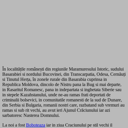
În localitățile românești din regiunile Maramuresului Istoric, sudului
Basarabiei si nordului Bucovinei, din Transcarpatia, Odesa, Cernăuți
si Tinutul Herța, în zonele rurale din Basarabia cuprinsa in
Republica Moldova, dincolo de Nistru pana la Bug si mai departe,
in Rasaritul Romanesc, pana in indepartata si inghetata Siberie sau
in stepele Kazahstanului, unde ne-au ramas frati deportati de
criminalii bolsevici, in comunitatile romanesti de la sud de Dunare,
din Serbia si Bulgaria, romanii nostri care, razbatand sub vremuri au
ramas si sub rit vechi, au avut ieri Ajunul Crăciunului iar azi
sarbatoresc Nasterea Domnului.
La noi a fost
Boboteaza
iar in ziua Craciunului pe stil vechi il