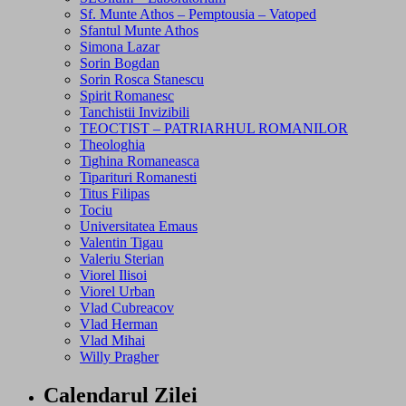
Sf. Munte Athos – Pemptousia – Vatoped
Sfantul Munte Athos
Simona Lazar
Sorin Bogdan
Sorin Rosca Stanescu
Spirit Romanesc
Tanchistii Invizibili
TEOCTIST – PATRIARHUL ROMANILOR
Theologhia
Tighina Romaneasca
Tiparituri Romanesti
Titus Filipas
Tociu
Universitatea Emaus
Valentin Tigau
Valeriu Sterian
Viorel Ilisoi
Viorel Urban
Vlad Cubreacov
Vlad Herman
Vlad Mihai
Willy Pragher
Calendarul Zilei