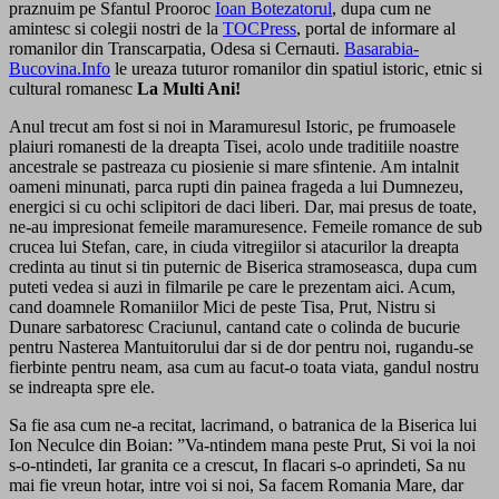
praznuim pe Sfantul Prooroc
Ioan Botezatorul
, dupa cum ne
amintesc si colegii nostri de la
TOCPress
, portal de informare al
romanilor din Transcarpatia, Odesa si Cernauti.
Basarabia-
Bucovina.Info
le ureaza tuturor romanilor din spatiul istoric, etnic si
cultural romanesc
La Multi Ani!
Anul trecut am fost si noi in Maramuresul Istoric, pe frumoasele
plaiuri romanesti de la dreapta Tisei, acolo unde traditiile noastre
ancestrale se pastreaza cu piosienie si mare sfintenie. Am intalnit
oameni minunati, parca rupti din painea frageda a lui Dumnezeu,
energici si cu ochi sclipitori de daci liberi. Dar, mai presus de toate,
ne-au impresionat femeile maramuresence. Femeile romance de sub
crucea lui Stefan, care, in ciuda vitregiilor si atacurilor la dreapta
credinta au tinut si tin puternic de Biserica stramoseasca, dupa cum
puteti vedea si auzi in filmarile pe care le prezentam aici. Acum,
cand doamnele Romaniilor Mici de peste Tisa, Prut, Nistru si
Dunare sarbatoresc Craciunul, cantand cate o colinda de bucurie
pentru Nasterea Mantuitorului dar si de dor pentru noi, rugandu-se
fierbinte pentru neam, asa cum au facut-o toata viata, gandul nostru
se indreapta spre ele.
Sa fie asa cum ne-a recitat, lacrimand, o batranica de la Biserica lui
Ion Neculce din Boian: ”Va-ntindem mana peste Prut, Si voi la noi
s-o-ntindeti, Iar granita ce a crescut, In flacari s-o aprindeti, Sa nu
mai fie vreun hotar, intre voi si noi, Sa facem Romania Mare, dar