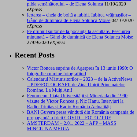
pilda semănătorului – de Elena Solunca
11/10/2020
eXpress
Iertarea – cheia de boltă a iubirii. Iubirea vrăjmașilor –
Gând de duminică de Elena Solunca Moise
04/10/2020
eXpress
Pe drumul suitor de la pocăință la ascultare. Pescuirea
minunată – Gând de duminică de Elena Solunca Moise
27/09/2020
eXpress
Recent Posts
Victor Roncea suprins de Agerpres în 13 iunie 1990: O
fotografie cu mine fotografiind
Calendarul Mărturisitorilor – 2023 – de la ActiveNews
– PDF/FOTOGRAFII de Ziua Unirii Principatelor
Române. La Mulți Ani!
Fenomenul Piața Universității și Mineriada din 1990
văzute de Victor Roncea și Nic Hanu. Interviuri la
Radio Trinitas și Radio România Actualități
BANI Guvern presa vândută din România campania de
propagandă a fricii COVID – FOTO / PDF
AMSTERDAM – 2.01. 2022 – AFP – MASS
MINCIUNA MEDIA