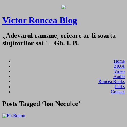
Victor Roncea Blog
„Adevarul ramane, oricare ar fi soarta
slujitorilor sai" – Gh. I. B.
Home
ZIUA
Video
Audio
Roncea Books
Links
Contact
Posts Tagged ‘Ion Neculce’