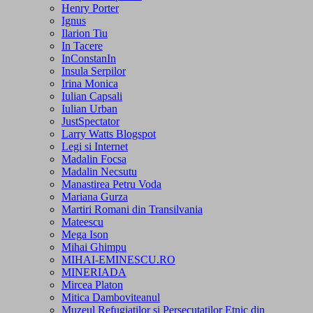
Henry Porter
Ignus
Ilarion Tiu
In Tacere
InConstanIn
Insula Serpilor
Irina Monica
Iulian Capsali
Iulian Urban
JustSpectator
Larry Watts Blogspot
Legi si Internet
Madalin Focsa
Madalin Necsutu
Manastirea Petru Voda
Mariana Gurza
Martiri Romani din Transilvania
Mateescu
Mega Ison
Mihai Ghimpu
MIHAI-EMINESCU.RO
MINERIADA
Mircea Platon
Mitica Damboviteanul
Muzeul Refugiatilor si Persecutatilor Etnic din