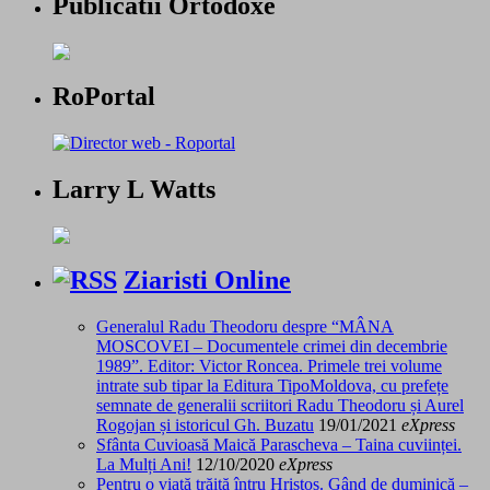
Publicatii Ortodoxe
RoPortal
Larry L Watts
Ziaristi Online
Generalul Radu Theodoru despre “MÂNA
MOSCOVEI – Documentele crimei din decembrie
1989”. Editor: Victor Roncea. Primele trei volume
intrate sub tipar la Editura TipoMoldova, cu prefețe
semnate de generalii scriitori Radu Theodoru și Aurel
Rogojan și istoricul Gh. Buzatu
19/01/2021
eXpress
Sfânta Cuvioasă Maică Parascheva – Taina cuviinței.
La Mulți Ani!
12/10/2020
eXpress
Pentru o viață trăită întru Hristos. Gând de duminică –