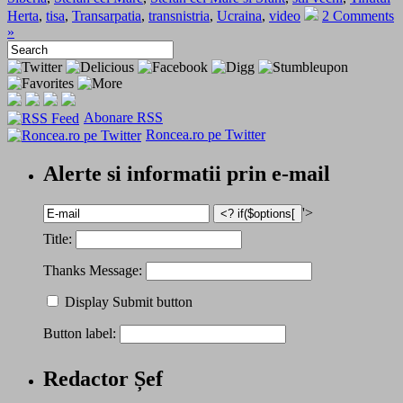
Herta
,
tisa
,
Transarpatia
,
transnistria
,
Ucraina
,
video
2 Comments
»
Abonare RSS
Roncea.ro pe Twitter
Alerte si informatii prin e-mail
'>
Title:
Thanks Message:
Display Submit button
Button label:
Redactor Șef