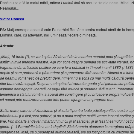
Dacă nu se află la malul mării, măcar
Lumină lină
să asculte fratele nostru Mihai, zi
Neamului…
Victor Roncea
PS:
Mulţumesc pe această cale Patriarhiei Române pentru cadoul oferit de la înce
Lumina, care, cu adevărat, îmi luminează fiecare dimineaţă.
Adenda:
„Marţi, 16 iunie (*), se vor îm­plini 20 de ani de la moartea marelui poet şi cugetăto
astăzi inimile tinerimii noastre. Alţii vor scrie despre geniala sa activitate literară,
fragmente din articolele politice pe care le-a publicat în Timpul în anii 1880 şi 1881
deplin şi care probează o pătrundere şi o preve­dere fără seamăn. Nimeni n-a iubit şi
de neamul românesc de pretutindeni, nimeni nu a scris cu mai multă căldură pentr
rilor bune strămoşeşti. Duşman neîmpăcat al vorbelor goale şi al şarlatanilor politic
asprime demagogia liberală, câştigul fără muncă şi onoarea fără talent. Preocupat 
temeinică a statului ro­mân, a apărat din convingere şi cu pricepere programul par­tid
că numai prin realizarea acestor idei putem ajunge la un program real.
Suflet mare, care te-ai zbuciumat şi ai suferit pentru toate păcătoşeniile noastre, ap
pământului ţi-a fost prea şubred, şi nu a putut conţine multă vreme focarul arzător ş
ti­ne. Prin moarte ai devenit martirul muncii şi al sărăciei, şi ai lăsat neamului nos
glorie. (…) Prorocirile tale s-au îndeplinit. Statul român ajunsese la marginea prăpa
sângeroase, însă, ca o pe­deapsă dumnezeiască, ele au fost potolite cu cruzime de î