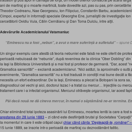
ani de martiraj şi o moarte martirică, toate dovedite azi, pas cu pas, prin cercetările
Theodor Codreanu, Nae Georgescu, Ion Filipciuc, Constantin Barbu, academicienii
Cimpoi, expertul în informaţii speciale Gheorghe Ene, jurnaliştii de investigaţie I
cercetătorii Ovidiu Vuia, Călin Cernăianu şi Dan Toma Dulciu, între alţii.
Adevărurile Academicianului Vatamaniuc
– spune D
“Eminescu nu a fost „nebun”, a avut o mare suferință a sufletului”
Un singur exemplu care atestă că teoria nebuniei este falsă ne este oferit de prof
perioadă nebuloasă de “nebunie”, după revenirea de la clinica ”Ober Dobling” din 
la Iaşi la Biblioteca Universitară și a mai fost și profesor de germană. “Dar, acest ”
Gramatica sanscrită!” – exclamă academicianul. “Nici astăzi, la aproximativ o sută 
evenimente, ”Gramatica sanscrită” nu a fost tradusă în condiții mai bune decât a fă
necesita un efort extraordinar. De la Iași, Eminescu a plecat la Botoșani la sora sa, u
diagnosticul cel vechi și aici, doctorul Iszac l-a tratat cu mercur… Injecțiile cu mercur
tratament care i-a infectat organismul. Mercurul otrăvește organismul, iar acest fapt
Păi dacă nouă ne dă cineva mercur, în numai o săptămână ne-ar termina. Em
Chiar eliminând total ipoteza asasinării lui Eminescu, moartea lentă la care a fost 
arestarea din 28 iunie 1883
– zi când este desfiinţată brutal şi Societatea “Carpaţii”
la momentul în care îi este crăpat capul
chiar când cânta
“Deşteaptă-te, române!”
–
15 iunie 1889, se înscrie într-o perioadă de martiraj cu deznodământ fatitic.