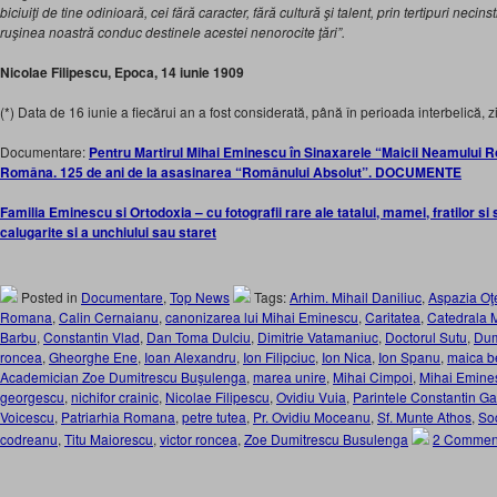
biciuiţi de tine odinioară, cei fără caracter, fără cultură şi talent, prin tertipuri necin
ruşinea noastră conduc destinele acestei nenorocite ţări”.
Nicolae Filipescu, Epoca, 14 iunie 1909
(*) Data de 16 iunie a fiecărui an a fost considerată, până în perioada inter­belică,
Documentare:
Pentru Martirul Mihai Eminescu în Sinaxarele “Maicii Neamului
Româna. 125 de ani de la asasinarea “Românului Absolut”. DOCUMENTE
Familia Eminescu si Ortodoxia – cu fotografii rare ale tatalui, mamei, fratilor si 
calugarite si a unchiului sau staret
Posted in
Documentare
,
Top News
Tags:
Arhim. Mihail Daniliuc
,
Aspazia Oţ
Romana
,
Calin Cernaianu
,
canonizarea lui Mihai Eminescu
,
Caritatea
,
Catedrala M
Barbu
,
Constantin Vlad
,
Dan Toma Dulciu
,
Dimitrie Vatamaniuc
,
Doctorul Sutu
,
Dum
roncea
,
Gheorghe Ene
,
Ioan Alexandru
,
Ion Filipciuc
,
Ion Nica
,
Ion Spanu
,
maica b
Academician Zoe Dumitrescu Buşulenga
,
marea unire
,
Mihai Cimpoi
,
Mihai Emine
georgescu
,
nichifor crainic
,
Nicolae Filipescu
,
Ovidiu Vuia
,
Parintele Constantin Ga
Voicescu
,
Patriarhia Romana
,
petre tutea
,
Pr. Ovidiu Moceanu
,
Sf. Munte Athos
,
Soc
codreanu
,
Titu Maiorescu
,
victor roncea
,
Zoe Dumitrescu Busulenga
2 Commen