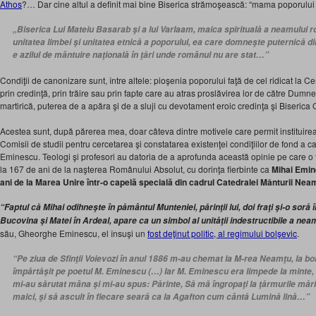
Athos
?… Dar cine altul a definit mai bine Biserica strămoşească: “mama poporului
„Biserica Lui Mateiu Basarab şi a lui Varlaam, maica spirituală a neamului
unitatea limbei şi unitatea etnică a poporului, ea care domneşte puternică di
e azilul de mântuire naţională în ţări unde românul nu are stat…”
Condiţii de canonizare sunt, între altele: pioşenia poporului faţă de cel ridicat la Ce
prin credinţă, prin trăire sau prin fapte care au atras proslăvirea lor de către Dum
martirică, puterea de a apăra şi de a sluji cu devotament eroic credinţa şi Biserica
Acestea sunt, după părerea mea, doar câteva dintre motivele care permit instituire
Comisii de studii pentru cercetarea şi constatarea existenţei condiţiilor de fond a ca
Eminescu. Teologi şi profesori au datoria de a aprofunda această opinie pe care o 
la 167 de ani de la naşterea Românului Absolut, cu dorinţa fierbinte ca
Mihai Emine
ani de la Marea Unire într-o capelă specială din cadrul Catedralei Mânturii Neam
“Faptul că Mihai odihneşte în pământul Munteniei, părinţii lui, doi fraţi şi-o soră 
Bucovina şi Matei în Ardeal, apare ca un simbol al unităţii indestructibile a n
său, Gheorghe Eminescu, el însuşi un
fost deţinut politic, al regimului bolşevic
.
“Pe ziua de Sfinţii Voievozi în anul 1886 m-au chemat la M-rea Neamţu, la boln
împărtăşit pe poetul M. Eminescu (…) Iar M. Eminescu era limpede la minte, n
mi-au sărutat mâna şi mi-au spus: Părinte, Să mă îngropaţi la ţărmurile mării
maici, şi să ascult în fiecare seară ca la Agafton cum cântă Lumină lină…”