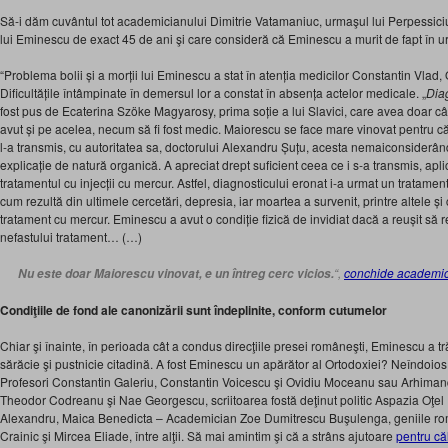
Să-i dăm cuvântul tot academicianului Dimitrie Vatamaniuc, urmaşul lui Perpessiciu
lui Eminescu de exact 45 de ani şi care consideră că Eminescu a murit de fapt în ur
“Problema bolii şi a morţii lui Eminescu a stat în atenţia medicilor Constantin Vlad, 
Dificultăţile întâmpinate în demersul lor a constat în absenţa actelor medicale. „
Dia
fost pus de Ecaterina Szöke Magyarosy, prima soţie a lui Slavici, care avea doar câ
avut şi pe acelea, necum să fi fost medic. Maiorescu se face mare vinovat pentru c
l-a transmis, cu autoritatea sa, doctorului Alexandru Şuţu, acesta nemaiconsiderân
explicaţie de natură organică. A apreciat drept suficient ceea ce i s-a transmis, ap
tratamentul cu injecţii cu mercur. Astfel, diagnosticului eronat i-a urmat un tratament
cum rezultă din ultimele cercetări, depresia, iar moartea a survenit, printre altele 
tratament cu mercur. Eminescu a avut o condiţie fizică de invidiat dacă a reuşit să 
nefastului tratament… (…)
“,
conchide academic
Nu este doar Maiorescu vinovat, e un întreg cerc vicios.
Condiţiile de fond ale canonizării sunt îndeplinite, conform cutumelor
Chiar şi înainte, în perioada cât a condus direcţiile presei româneşti, Eminescu a tr
sărăcie şi pustnicie citadină. A fost Eminescu un apărător al Ortodoxiei? Neîndoio
Profesori Constantin Galeriu, Constantin Voicescu şi Ovidiu Moceanu sau Arhimandri
Theodor Codreanu şi Nae Georgescu, scriitoarea fostă deţinut politic Aspazia Oţel
Alexandru, Maica Benedicta – Academician Zoe Dumitrescu Buşulenga, geniile rom
Crainic şi Mircea Eliade, între alţii. Să mai amintim şi că a strâns ajutoare
pentru că