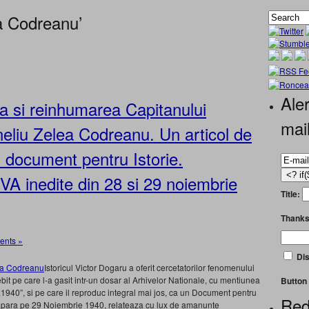
a Codreanu’
Aler
 si reinhumarea Capitanului
mai
neliu Zelea Codreanu. Un articol de
n document pentru Istorie.
inedite din 28 si 29 noiembrie
Title:
Thanks
nts »
Dis
Istoricul Victor Dogaru a oferit cercetatorilor fenomenului
ebit pe care l-a gasit intr-un dosar al Arhivelor Nationale, cu mentiunea
Button 
.1940”, si pe care il reproduc integral mai jos, ca un Document pentru
Red
 sa apara pe 29 Noiembrie 1940, relateaza cu lux de amanunte