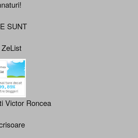
naturi!
NE SUNT
 ZeList
ti Victor Roncea
crisoare