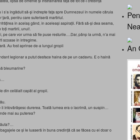
tea, lipsa de omenie şi înstrăinarea faţă de tot ce-i credinţă
 nu i s’a îngăduit să-şi îndrepte faţa spre Dumnezeul în numele căruia
Pen
 ţară, pentru care suferiseră martiriul.
răţirea în acelaş gând, în aceleaşi aspiraţii. Fără să-şi dea seama,
Nea
oţi martirii, unul!.
i, pe care vor urma să fie puse resturile….Dar, pânp la urmă, n’a mai
fi scoase în întregime.
An 
ră. Au fost aprinse de-a lungul gropii
ndant legionar a putut desface haina de pe un cadavru. E o haină
aină bleumarine?
za…
 din celălalt capăt al gropii.
său.
e îi întovărăşesc durerea. Toată lumea era o lacrimă, un suspin…
nde mai au puterea?
 căuta?…
agajele ce şi le luaseră în buna credinţă că se făcea cu ei doar o