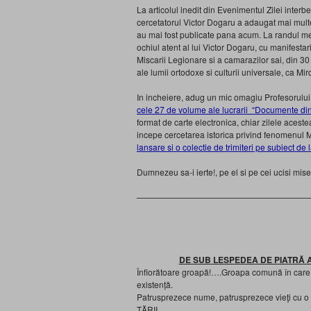
La articolul inedit din Evenimentul Zilei interbe
cercetatorul Victor Dogaru a adaugat mai multe
au mai fost publicate pana acum. La randul meu, 
ochiul atent al lui Victor Dogaru, cu manifesta
Miscarii Legionare si a camarazilor sai, din 30
ale lumii ortodoxe si culturii universale, ca M
In incheiere, adug un mic omagiu Profesorului
cele 27 de volume ale lucrarii “Documente di
format de carte electronica, chiar zilele aceste
incepe cercetarea istorica privind fenomenul Mi
lansare si o colectie de trimiteri pe subiect de 
Dumnezeu sa-i ierte!, pe el si pe cei ucisi mis
—————————————————————
DE SUB LESPEDEA DE PIATRĂ 
Înfiorătoare groapă!….Groapa comună în care p
existenţă.
Patrusprezece nume, patrusprezece vieţi cu o 
ŢĂRII.