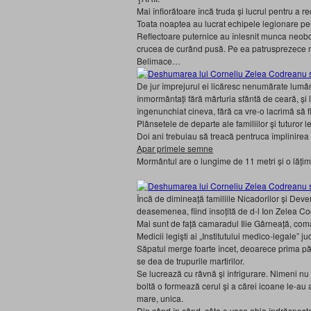
Mai înfiorătoare încă truda şi lucrul pentru a reda
Toata noaptea au lucrat echipele legionare pe
Reflectoare puternice au înlesnit munca neobosi
crucea de curând pusă. Pe ea patrusprezece 
Belimace…
De jur împrejurul ei licăresc nenumărate lumân
înmormântaţi fără mărturia sfântă de ceară, şi l
îngenunchiat cineva, fără ca vre-o lacrimă să 
Plânsetele de departe ale familiilor şi tuturor 
Doi ani trebuiau să treacă pentruca împlinirea
Apar primele semne
Mormântul are o lungime de 11 metri şi o lăţim
Încă de dimineaţă familiile Nicadorilor şi Deve
deasemenea, fiind însoţită de d-l Ion Zelea Co
Mai sunt de faţă camaradul Ilie Gârneaţă, coma
Medicii legişti ai „Institutului medico-legale” ju
Săpatul merge foarte încet, deoarece prima pă
se dea de trupurile martirilor.
Se lucrează cu râvnă şi înfrigurare. Nimeni nu v
boltă o formează cerul şi a cărei icoane le-au a
mare, unica.
Din când în când, câte o voce abia îndrăsneşt