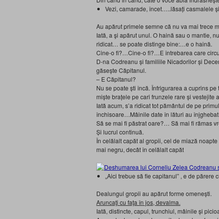
Vezi, camarade, încet…..lăsaţi casmalele şi
Au apărut primele semne că nu va mai trece mult 
Iată, a şi apărut unul. O haină sau o mantie,
ridicat… se poate distinge bine:…e o haină.
Cine-o fi?…Cine-o fi?…E întrebarea care circu
D-na Codreanu şi familiile Nicadorilor şi Decemv
găseşte Căpitanul.
– E Căpitanul?
Nu se poate şti încă. Înfrigurarea a cuprins pe
mişte braţele pe cari frunzele rare şi vestejite
Iată acum, s’a ridicat tot pământul de pe primu
închisoare…Mâinile date în lături au înjghebat
Să se mai fi păstrat oare?… Să mai fi rămas vr
Şi lucrul continuă.
În celălalt capăt al gropii, cel de miază noapt
mai negru, decât în celălalt capăt
„Aici trebue să fie capitanul” , e de părere 
Dealungul gropii au apărut forme omeneşti.
Aruncaţi cu faţa în jos, d
evalma.
Iată, distincte, capul, trunchiul, mâinile şi picio