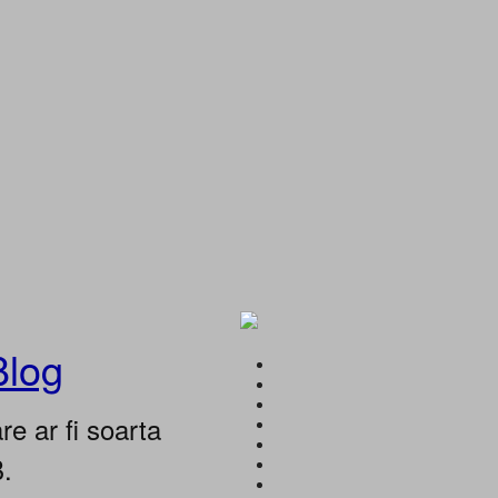
Blog
e ar fi soarta
B.