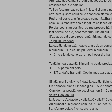
Aruncate deavalma, trurpurile dovedesc ferocita
creştinească, ale călăilor.
Toţi au fost aruncaţi cu faţa în jos. Nici unuia
căzuseră şi spre cerul ce le acoperea sfânta lor
Puşi unul peste altul în groapa comună…Era înf
călăii au simbolizat acolo legătura ce făcea din t
Pe planşeu, s’au desfăcut patrus-prezece hârti
fost nevoie de ele, deoarece trupurile au putut 
S’au adus patrusprezece lumânări, mari de cea
Trupul lui Trandafir
La capătul de miază-noapte al gropi, un coma
bleumarin…Sub ea, un pull-over bleumarin.
Cine ştie ale cui erau: un pull-over şi o h
Toată lumea e atentă. Nimeni nu poate preci
…..şi pantaloni golf?….
E Trandafir, Trandafir. Copilul meu!…se aude
Şi tatăl martirului, vine îndată la capătul fiului 
Un hohot de plâns îi îneacă glasul. Alte hohot
Cum de mai pot plânge aceşti oameni?…De u
Valiza Căpitanului
Iată, acum, s’a dat de o valiză…O valiză? Ce
Au aruncat-o în groapa comună. Au aruncat şi b
transferare dela o închisoare la alta.