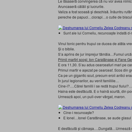
Le lăsaseră convingerea că nu vor avea nimic 
Aruncaseră călăii şi lucrurile.
Valiza a fost scoasă şi deschisă. Înăuntru ruf
pereche de papuci…ciorapi…o cutie de biscuiţ
Sunt ale lui Corneliu, recunoaşte îndată d-
Vinul tonic pentru trupul ce ducea de atâta v
Şi o biblie.
S’a aprins de jur împrejur tămâia…Fumul urcă sp
Primii martiri scoşi: Ion Caratănase şi Fane 
E ora 11,30. S’au adus cearceafuri mari pe cari 
Primul martir e aşezat pe cearceaf. Scos din
Ca pe un gigantic scut, precum eroii antici era
În jurul legionarilor, au venit familiile…
Cine-i?….Cărei familii i se redă trupul fiului?
Haina este desfăcută. E o haină scurtă, din po
Urmează apoi, un pull-over vărgat, maron.
Cine-i recunoaşte?
E Ionel…Ionel Caratănase, se aude glas
E desfăcută şi cămaşa….Dungată…Urmează un