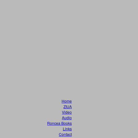
Home
ZIUA
Video
Audio
Roncea Books
Links
Contact