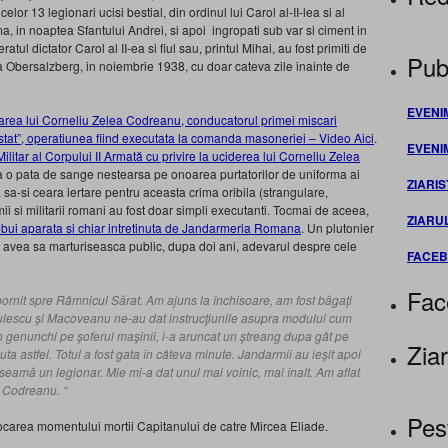
r 13 legionari ucisi bestial, din ordinul lui Carol al-II-lea si al
, in noaptea Sfantului Andrei, si apoi ingropati sub var si ciment in
atul dictator Carol al II-ea si fiul sau, printul Mihai, au fost primiti de
Publ
 la Obersalzberg, in noiembrie 1938, cu doar cateva zile inainte de
EVENI
area lui Corneliu Zelea Codreanu, conducatorul primei miscari
 stat”, operatiunea fiind executata la comanda masoneriei – Video Aici
.
EVENI
ilitar al Corpului II Armată cu privire la uciderea lui Corneliu Zelea
a o pata de sange nestearsa pe onoarea purtatorilor de uniforma ai
ZIARIS
sa-si ceara iertare pentru aceasta crima oribila (strangulare,
i si militarii romani au fost doar simpli executanti. Tocmai de aceea,
ZIARU
 trebui aparata si chiar intretinuta de Jandarmeria Romana
. Un plutonier
e, avea sa marturiseasca public, dupa doi ani, adevarul despre cele
FACE
Fac
ornit spre Râmnicul Sărat. Am ajuns la închisoare, am fost băgaţi
inulescu şi Macoveanu ne-au dat instrucţiunile asupra modului cum
 genunchi pe şoferul maşinii, i-a aruncat un ştreang dupa gât pe
Ziar
ta astfel. Totul a fost gata în câteva minute. Jandarmii au ieşit apoi
n seamă un legionar. Mie mi-a dat unul mai voinic, mai înalt. Am aflat
u Codreanu. “
Pes
ocarea momentului mortii Capitanului de catre Mircea Eliade.