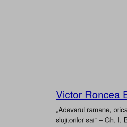
Victor Roncea 
„Adevarul ramane, oricar
slujitorilor sai" – Gh. I. 