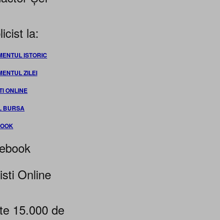
icist la:
MENTUL ISTORIC
MENTUL ZILEI
TI ONLINE
L BURSA
BOOK
ebook
isti Online
te 15.000 de