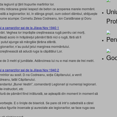
 legiunii şi ţării trupurile martirilor lor.
ntru ridicarea grelei lespezi de beton ce acoperea marele mormânt.
Uniu
tă a legionarilor. Ici, în stânga gropii, cum cobori dâmbul, străjueşte
nume scumpe: Corneliu Zelea Codreanu, Ion Caratănase şi Doru
Prof
ări. Veghea lor împrăştie creştineasca rugă pentru cei morţi,
Pen
ăsaţi acolo în hrăpăreţul pământ fără nici o rugă, fără să fi
fi putut ajunge să mângâie ţărâna sfântă.
legionarilor, n’au putut jelui marginea mormântului.
 creştinească să aducă ruga la căpătâiul Lor.
Goo
e de 3 metri şi jumătate. Adâncimea lui nu e mai mare de trei metri.
mririlor au sosit. D-na Codreanu, soţia Căpitanului, a venit
dreanu, tatăl Căpitanului.
ndantul „Bunei Vestiri”, comandanţi Legionari şi numeroşi legionari.
de-instructori, etc
tură de pământ fiind înlăturată, se aşteaptă din moment în moment să
orbeşte. E o linişte de biserică. Se pare că într’o catedrală a cărei
dus figurile încercate şi aureolate ale legionarilor, se face ruga cea
e să silabisească.