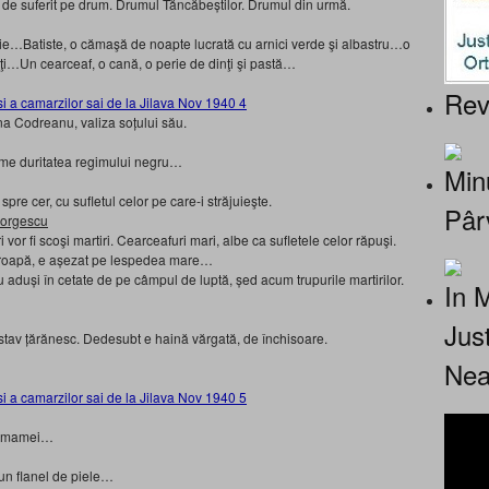
de suferit pe drum. Drumul Tăncăbeştilor. Drumul din urmă.
ărie…Batiste, o cămaşă de noapte lucrată cu arnici verde şi albastru…o
i…Un cearceaf, o cană, o perie de dinţi şi pastă…
Rev
na Codreanu, valiza soţului său.
reme duritatea regimului negru…
Minu
re cer, cu sufletul celor pe care-i străjuieşte.
Pâr
Georgescu
vor fi scoşi martiri. Cearceafuri mari, albe ca sufletele celor răpuşi.
 groapă, e aşezat pe lespedea mare…
u aduşi în cetate de pe câmpul de luptă, şed acum trupurile martirilor.
In 
…
Jus
stav ţărănesc. Dedesubt e haină vărgată, de închisoare.
Nea
ul mamei…
 flanel de piele…