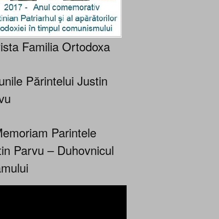
ista Familia Ortodoxa
nile Părintelui Justin
vu
Memoriam Parintele
tin Parvu – Duhovnicul
mului