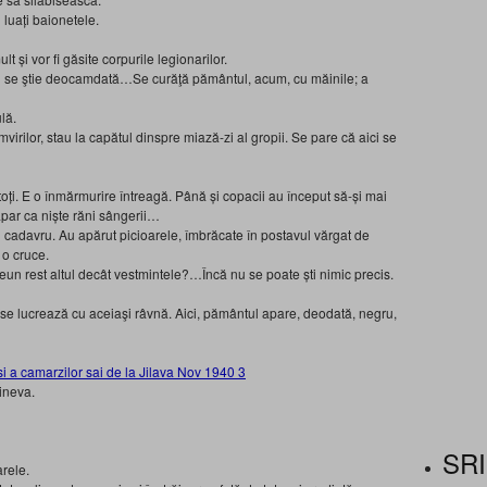
 luaţi baionetele.
şi vor fi găsite corpurile legionarilor.
 nu se ştie deocamdată…Se curăţă pământul, acum, cu măinile; a
lă.
irilor, stau la capătul dinspre miază-zi al gropii. Se pare că aici se
 toţi. E o înmărmurire întreagă. Până şi copacii au început să-şi mai
 apar ca nişte răni sângerii…
l cadavru. Au apărut picioarele, îmbrăcate în postavul vărgat de
 o cruce.
eun rest altul decât vestmintele?…Încă nu se poate şti nimic precis.
e se lucrează cu aceiaşi râvnă. Aici, pământul apare, deodată, negru,
cineva.
SRI
arele.