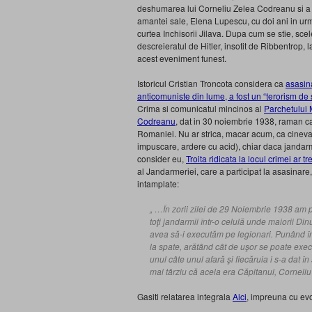
deshumarea lui Corneliu Zelea Codreanu si a celo
amantei sale, Elena Lupescu, cu doi ani in urma
curtea Inchisorii Jilava. Dupa cum se stie, sceler
descreieratul de Hitler, insotit de Ribbentrop,
acest eveniment funest.
Istoricul Cristian Troncota considera ca
asasin
anticomuniste din lume, a fost un “terorism de
Crima si comunicatul mincinos al
Parchetului M
Codreanu
, dat in 30 noiembrie 1938, raman c
Romaniei. Nu ar strica, macar acum, ca cineva 
impuscare, ardere cu acid), chiar daca jandarmi
consider eu,
Troita ridicata la locul crimei ar
al Jandarmeriei, care a participat la asasinar
intamplate:
„ …În zorii zilei de 29 Noiembrie 1938 am p
toţi jandarmii într-o celulă unde maiorii D
avea să-i executăm pe legionari. Punând în
la spate, arătând cât de uşor se poate execu
unul câte unul afară şi fiecăruia i s-a dat î
mai târziu că acela era Căpitanul, Corneli
Gasiti relatarea integrala
Aici
, impreuna cu ev