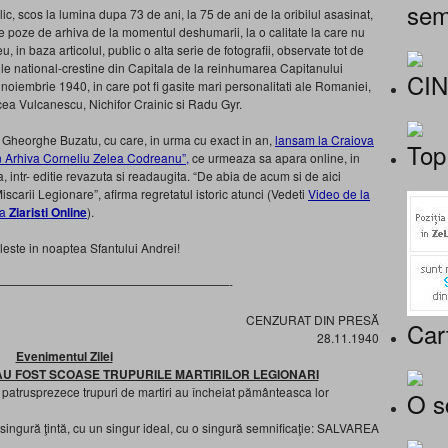
sem
lic, scos la lumina dupa 73 de ani, la 75 de ani de la oribilul asasinat,
 poze de arhiva de la momentul deshumarii, la o calitate la care nu
in baza articolul, public o alta serie de fotografii, observate tot de
rile national-crestine din Capitala de la reinhumarea Capitanului
CI
 noiembrie 1940, in care pot fi gasite mari personalitati ale Romaniei,
ircea Vulcanescu, Nichifor Crainic si Radu Gyr.
 Gheorghe Buzatu, cu care, in urma cu exact in an,
lansam la Craiova
Top
n Arhiva Corneliu Zelea Codreanu”,
ce urmeaza sa apara online, in
a, intr- editie revazuta si readaugita. “De abia de acum si de aici
scarii Legionare”, afirma regretatul istoric atunci (Vedeti
Video de la
la
Ziaristi Online
).
eleste in noaptea Sfantului Andrei!
———————————————————-
CENZURAT DIN PRESĂ
Car
28.11.1940
Evenimentul Zilei
AU FOST SCOASE TRUPURILE MARTIRILOR LEGIONARI
atrusprezece trupuri de martiri au încheiat pământeasca lor
O s
singură ţintă, cu un singur ideal, cu o singură semnificaţie: SALVAREA