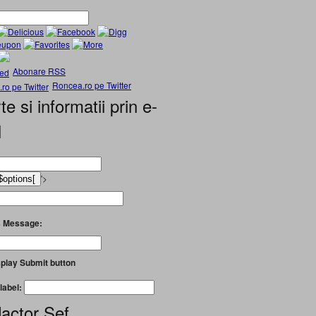
Abonare RSS
Roncea.ro pe Twitter
te si informatii prin e-
l
'>
 Message:
play Submit button
label:
actor Șef