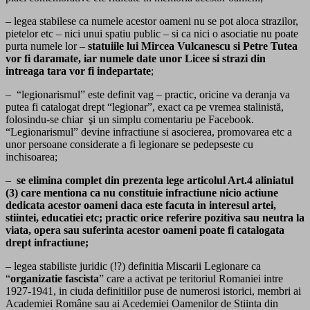
– legea stabilese ca numele acestor oameni nu se pot aloca strazilor,
pietelor etc – nici unui spatiu public – si ca nici o asociatie nu poate
purta numele lor –
statuiile lui Mircea Vulcanescu si Petre Tutea
vor fi daramate, iar numele date unor Licee si strazi din
intreaga tara vor fi indepartate
;
– “legionarismul” este definit vag – practic, oricine va deranja va
putea fi catalogat drept “legionar”, exact ca pe vremea stalinistă,
folosindu-se chiar şi un simplu comentariu pe Facebook.
“Legionarismul” devine infractiune si asocierea, promovarea etc a
unor persoane considerate a fi legionare se pedepseste cu
inchisoarea;
–
se elimina complet din prezenta lege articolul Art.4 aliniatul
(3) care mentiona ca nu constituie infractiune nicio actiune
dedicata acestor oameni daca este facuta in interesul artei,
stiintei, educatiei etc; practic orice referire pozitiva sau neutra la
viata, opera sau suferinta acestor oameni poate fi catalogata
drept infractiune;
– legea stabiliste juridic (!?) definitia Miscarii Legionare ca
“
organizatie fascista
” care a activat pe teritoriul Romaniei intre
1927-1941, in ciuda definitiilor puse de numerosi istorici, membri ai
Academiei Române sau ai Acedemiei Oamenilor de Stiinta din