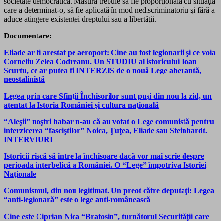
societate democratică. Măsura trebuie să fie proporţională cu situaţia
care a determinat-o, să fie aplicată în mod nediscriminatoriu şi fără a
aduce atingere existenţei dreptului sau a libertăţii.
Documentare:
Eliade ar fi arestat pe aeroport: Cine au fost legionarii şi ce voia
Corneliu Zelea Codreanu. Un STUDIU al istoricului Ioan
Scurtu, ce ar putea fi INTERZIS de o nouă Lege aberantă,
neostalinistă
Legea prin care Sfinţii Închisorilor sunt puşi din nou la zid, un
atentat la Istoria României şi cultura naţională
“Aleşii” noştri habar n-au că au votat o Lege comunistă pentru
interzicerea “fasciştilor” Noica, Ţuţea, Eliade sau Steinhardt.
INTERVIURI
Istoricii riscă să intre la închisoare dacă vor mai scrie despre
perioada interbelică a României. O “Lege” împotriva Istoriei
Naţionale
Comunismul, din nou legitimat. Un preot către deputaţi: Legea
“anti-legionară” este o lege anti-românească
Cine este Ciprian Nica “Bratosin”, turnătorul Securităţii care