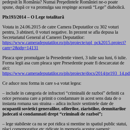
pedepsit în România? Numai Preşedintele României ne-o poate
spune, după ce va promulga sau respinge această “Lege” diabolică.
Plx193/2014 – O Lege totalitară
Votata in 24.06.2015 de catre Camera Deputatilor cu 302 voturi
pentru, 3 abtineri, 0 voturi negative. In prezent se afla depusa la
Secretariatul General al Camerei Deputatilor:
https://www.cameradeputatilor.ro/pls/proiecte/upl_pck2015.proiect?
cam=2&idp=14131
Pleaca spre promulgare la Presedentie vineri, 3 iulie sau luni, 6 iulie.
Forma legii asa cum pleaca spre Presedentie poate fi descarcatat de
aici:
https://www.cameradeputatilor.ro/pls/proiecte/docs/2014/pr193_14.pd
Ce aduce nou forma in care s-a votat legea:
– include in categoria de infractori “criminalii de razboi” definiti ca
orice persoana care a primit o condamnare in acest sens data de o
instanta romana sau straina – adica inclusiv sentintele date de
ocupantii sovietici generalilor, ofiterilor, ziaristilor, demnitarilor
judecati si condamnati drept “criminali de razboi”;
– lege stabileste ca nu se pot ridica si mentine in spatiul public statui,
placi comemorative etc ridicate in memoria acestor oameni;