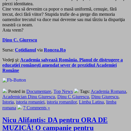
pierzi identitatea.
Cine vrea să devenim ca popor o masă uniformă, cenuşie, fără
trecut, deci fără viitor? Stupida trufie de-a şterge din memoria
oamenilor trecutul va duce mai devreme sau mai târziu la dispariţia
noastră ca neam.
Asta vrem?
Dinu C. Giurescu
Sursa:
Cotidianul
via
Roncea.Ro
Vedeţi şi:
Academia salvează România. Planul de distrugere a
educaţiei româneşti amendat sever de prezidiul Academiei
Române
Posted in
Documentare
,
Top News
Tags:
Academia Romana
,
Academician Dinu Giurescu
,
Dinu C Giurescu
,
Dinu Giurescu
,
Istoria
,
istoria romaniei
,
istoria romanilor
,
Limba Latina
,
limba
romana
7 Comments »
Nicu Alifantis: DA pentru ORA DE
MUZICĂ! O campanie pentru