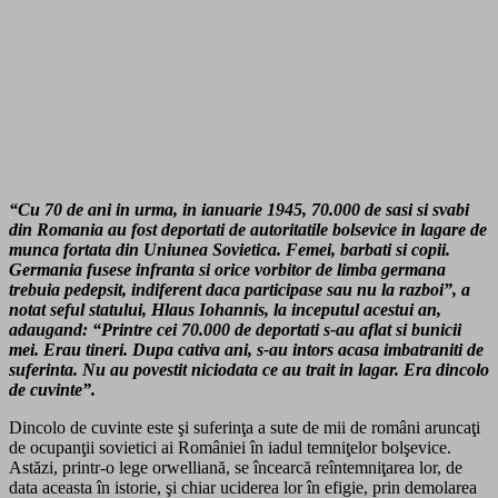
“Cu 70 de ani in urma, in ianuarie 1945, 70.000 de sasi si svabi
din Romania au fost deportati de autoritatile bolsevice in lagare de
munca fortata din Uniunea Sovietica. Femei, barbati si copii.
Germania fusese infranta si orice vorbitor de limba germana
trebuia pedepsit, indiferent daca participase sau nu la razboi”, a
notat seful statului, Hlaus Iohannis, la inceputul acestui an,
adaugand: “Printre cei 70.000 de deportati s-au aflat si bunicii
mei. Erau tineri. Dupa cativa ani, s-au intors acasa imbatraniti de
suferinta. Nu au povestit niciodata ce au trait in lagar. Era dincolo
de cuvinte”.
Dincolo de cuvinte este şi suferinţa a sute de mii de români aruncaţi
de ocupanţii sovietici ai României în iadul temniţelor bolşevice.
Astăzi, printr-o lege orwelliană, se încearcă reîntemniţarea lor, de
data aceasta în istorie, şi chiar uciderea lor în efigie, prin demolarea