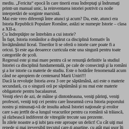
mediu. „Fericita“ epocă în care tinerii erau îndreptaţi şi îndrumaţi
printr-un manual unic, la reinventarea istoriei potrivit cu noile
interpretări de sorginte marxistă.
Mai este vreo diferenţă între atunci şi acum? Da, este, atunci era
Istoria Republicii Populare Române, astăzi se numeşte Istorie – clasa
a XII-a.
Cu îndreptăţire ne întrebăm a cui istorie?
În fapt, Istoria românilor a dispărut ca disciplină formativ în
învăţământul liceal. Tinerilor li se oferă o istorie care poate fi a
oricui. Şi este aşa deoarece curricula este una singură pentru toate
categoriile de şcoli.
Regresul este şi mai mare pentru că se renunţă definitiv la studiul
Istoriei ca disciplină fundamentală, pe cale de consecinţă şi la români
şi a lor istorie ca materie de studiu. Este o hotărâre fenomenală acum
când ne apropiem de centenarul Marii Uniri!!!
Dacă la revoluţie Istoria avea 3 ore pe săptămână, azi este o materie
secundară, cu o singură oră pe săptămână şi nu mai este materie
obligatorie pentru bacalaureat.
Veniţi elevi de azi, de mâine şi dintotdeauna, veniţi părinţi, veniţi
profesori, veniţi toţi cei pentru care înseamnă ceva Istoria poporului
nostru şi minunaţi-vă de insulta adusă Istoriei naţionale şi eroilor
care s-au jertfit de-a lungul veacurilor pentru ca românii să trăiască,
să răzbească indiferent de vitregiile trecute sau prezente.
În zilele noastre a-ţi iubi ţara este aproape un delict! Cu cât uiţi mai
repede şi mai ireversibil trecutul care-ţi aparţine, cu atât mai uşor îţi