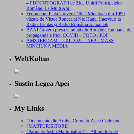
– PDF/FOTOGRAFII de Ziua Unirii Principatelor
Române. La Mulți Ani!
Fenomenul Piața Universității și Mineriada din 1990
văzute de Victor Roncea și Nic Hanu. Interviuri la
Radio Trinitas și Radio România Actualități
BANI Guvern presa vândută din România campania de
propagandă a fricii COVID – FOTO / PDF
AMSTERDAM – 2.01. 2022 – AFP – MASS
MINCIUNA MEDIA
WeltKultur
Sustin Legea Apei
My Links
"Documente din Arhiva Corneliu Zelea Codreanu"
"MARTURISITORII"
"Parintele Justin Marturisitorul" – Album foto de