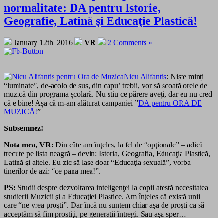
normalitate: DA pentru Istorie,
Geografie, Latină şi Educaţie Plastică!
January 12th, 2016
VR
2 Comments »
Nicu Alifantis
: Niște minți
“luminate”, de-acolo de sus, din capu’ trebii, vor să scoată orele de
muzică din programa școlară. Nu știu ce părere aveți, dar eu nu cred
că e bine! Așa că m-am alăturat campaniei ”
DA pentru ORA DE
MUZICĂ!
”
Subsemnez!
Nota mea, VR:
Din câte am înţeles, la fel de “opţionale” – adică
trecute pe lista neagră – devin: Istoria, Geografia, Educaţia Plastică,
Latină şi altele. Eu zic să lase doar “Educaţia sexuală”, vorba
tinerilor de azi: “ce pana mea!”.
PS:
Studii despre dezvoltarea inteligenţei la copii atestă necesitatea
studierii Muzicii şi a Educaţiei Plastice. Am înţeles că există unii
care “ne vrea proşti”. Dar încă nu suntem chiar aşa de proşti ca să
acceptăm să fim prostiţi, pe generaţii întregi. Sau aşa sper…