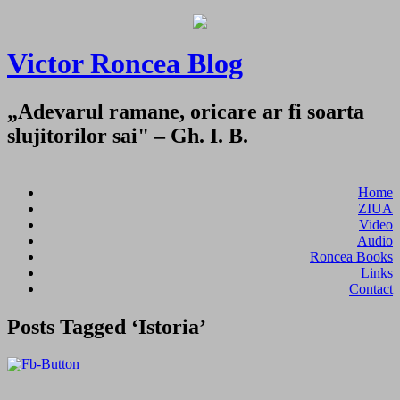
Victor Roncea Blog
„Adevarul ramane, oricare ar fi soarta
slujitorilor sai" – Gh. I. B.
Home
ZIUA
Video
Audio
Roncea Books
Links
Contact
Posts Tagged ‘Istoria’