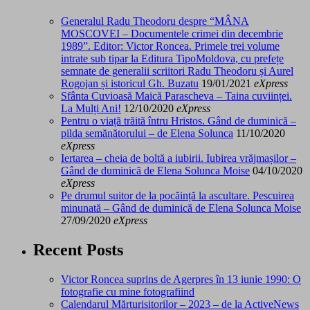
Generalul Radu Theodoru despre “MÂNA
MOSCOVEI – Documentele crimei din decembrie
1989”. Editor: Victor Roncea. Primele trei volume
intrate sub tipar la Editura TipoMoldova, cu prefețe
semnate de generalii scriitori Radu Theodoru și Aurel
Rogojan și istoricul Gh. Buzatu
19/01/2021
eXpress
Sfânta Cuvioasă Maică Parascheva – Taina cuviinței.
La Mulți Ani!
12/10/2020
eXpress
Pentru o viață trăită întru Hristos. Gând de duminică –
pilda semănătorului – de Elena Solunca
11/10/2020
eXpress
Iertarea – cheia de boltă a iubirii. Iubirea vrăjmașilor –
Gând de duminică de Elena Solunca Moise
04/10/2020
eXpress
Pe drumul suitor de la pocăință la ascultare. Pescuirea
minunată – Gând de duminică de Elena Solunca Moise
27/09/2020
eXpress
Recent Posts
Victor Roncea suprins de Agerpres în 13 iunie 1990: O
fotografie cu mine fotografiind
Calendarul Mărturisitorilor – 2023 – de la ActiveNews