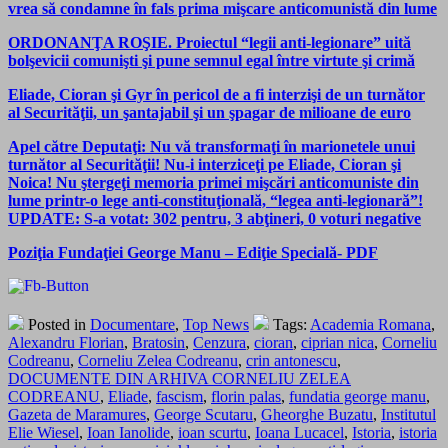
vrea să condamne în fals prima mişcare anticomunistă din lume
ORDONANŢA ROŞIE. Proiectul “legii anti-legionare” uită
bolşevicii comunişti şi pune semnul egal între virtute şi crimă
Eliade, Cioran şi Gyr în pericol de a fi interzişi de un turnător
al Securităţii, un şantajabil şi un şpagar de milioane de euro
Apel către Deputaţi: Nu vă transformaţi în marionetele unui
turnător al Securităţii! Nu-i interziceţi pe Eliade, Cioran şi
Noica! Nu ştergeţi memoria primei mişcări anticomuniste din
lume printr-o lege anti-constituţională, “legea anti-legionară”!
UPDATE: S-a votat: 302 pentru, 3 abţineri, 0 voturi negative
Poziţia Fundaţiei George Manu – Ediţie Specială- PDF
Posted in
Documentare
,
Top News
Tags:
Academia Romana
,
Alexandru Florian
,
Bratosin
,
Cenzura
,
cioran
,
ciprian nica
,
Corneliu
Codreanu
,
Corneliu Zelea Codreanu
,
crin antonescu
,
DOCUMENTE DIN ARHIVA CORNELIU ZELEA
CODREANU
,
Eliade
,
fascism
,
florin palas
,
fundatia george manu
,
Gazeta de Maramures
,
George Scutaru
,
Gheorghe Buzatu
,
Institutul
Elie Wiesel
,
Ioan Ianolide
,
ioan scurtu
,
Ioana Lucacel
,
Istoria
,
istoria