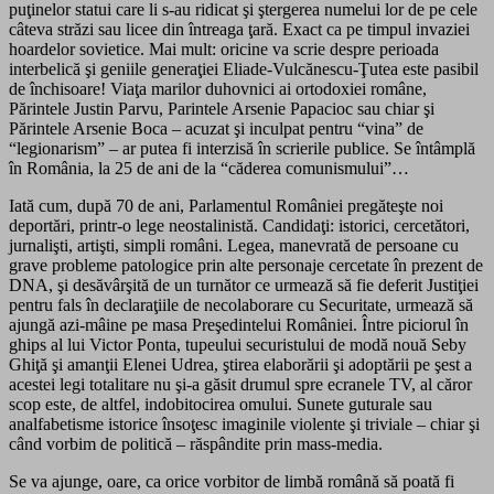
puţinelor statui care li s-au ridicat şi ştergerea numelui lor de pe cele
câteva străzi sau licee din întreaga ţară. Exact ca pe timpul invaziei
hoardelor sovietice. Mai mult: oricine va scrie despre perioada
interbelică şi geniile generaţiei Eliade-Vulcănescu-Ţutea este pasibil
de închisoare! Viaţa marilor duhovnici ai ortodoxiei române,
Părintele Justin Parvu, Parintele Arsenie Papacioc sau chiar şi
Părintele Arsenie Boca – acuzat şi inculpat pentru “vina” de
“legionarism” – ar putea fi interzisă în scrierile publice. Se întâmplă
în România, la 25 de ani de la “căderea comunismului”…
Iată cum, după 70 de ani, Parlamentul României pregăteşte noi
deportări, printr-o lege neostalinistă. Candidaţi: istorici, cercetători,
jurnalişti, artişti, simpli români. Legea, manevrată de persoane cu
grave probleme patologice prin alte personaje cercetate în prezent de
DNA, şi desăvârşită de un turnător ce urmează să fie deferit Justiţiei
pentru fals în declaraţiile de necolaborare cu Securitate, urmează să
ajungă azi-mâine pe masa Preşedintelui României. Între piciorul în
ghips al lui Victor Ponta, tupeului securistului de modă nouă Seby
Ghiţă şi amanţii Elenei Udrea, ştirea elaborării şi adoptării pe şest a
acestei legi totalitare nu şi-a găsit drumul spre ecranele TV, al căror
scop este, de altfel, indobitocirea omului. Sunete guturale sau
analfabetisme istorice însoţesc imaginile violente şi triviale – chiar şi
când vorbim de politică – răspândite prin mass-media.
Se va ajunge, oare, ca orice vorbitor de limbă română să poată fi