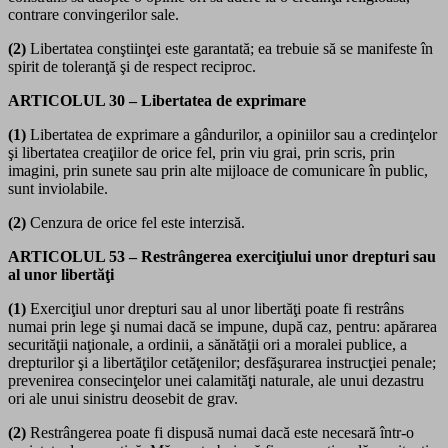
contrare convingerilor sale.
(2)
Libertatea conştiinţei este garantată; ea trebuie să se manifeste în
spirit de toleranţă şi de respect reciproc.
ARTICOLUL 30 – Libertatea de exprimare
(1)
Libertatea de exprimare a gândurilor, a opiniilor sau a credinţelor
şi libertatea creaţiilor de orice fel, prin viu grai, prin scris, prin
imagini, prin sunete sau prin alte mijloace de comunicare în public,
sunt inviolabile.
(2)
Cenzura de orice fel este interzisă.
ARTICOLUL 53 – Restrângerea exerciţiului unor drepturi sau
al unor libertăţi
(1)
Exerciţiul unor drepturi sau al unor libertăţi poate fi restrâns
numai prin lege şi numai dacă se impune, după caz, pentru: apărarea
securităţii naţionale, a ordinii, a sănătăţii ori a moralei publice, a
drepturilor şi a libertăţilor cetăţenilor; desfăşurarea instrucţiei penale;
prevenirea consecinţelor unei calamităţi naturale, ale unui dezastru
ori ale unui sinistru deosebit de grav.
(2)
Restrângerea poate fi dispusă numai dacă este necesară într-o