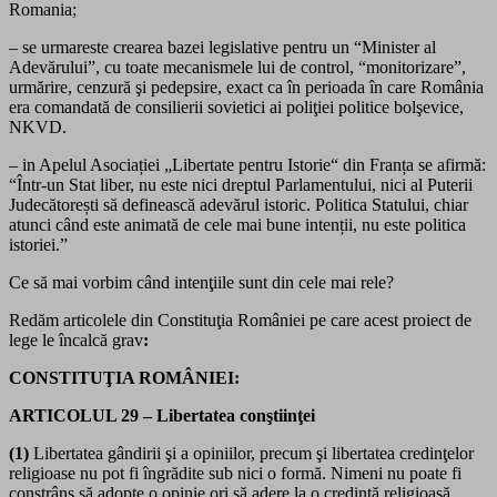
Romania;
– se urmareste crearea bazei legislative pentru un “Minister al
Adevărului”, cu toate mecanismele lui de control, “monitorizare”,
urmărire, cenzură şi pedepsire, exact ca în perioada în care România
era comandată de consilierii sovietici ai poliţiei politice bolşevice,
NKVD.
– in Apelul Asociației „Libertate pentru Istorie“ din Franța se afirmă:
“Într-un Stat liber, nu este nici dreptul Parlamentului, nici al Puterii
Judecătorești să definească adevărul istoric. Politica Statului, chiar
atunci când este animată de cele mai bune intenții, nu este politica
istoriei.”
Ce să mai vorbim când intenţiile sunt din cele mai rele?
Redăm articolele din Constituţia României pe care acest proiect de
lege le încalcă grav
:
CONSTITUŢIA ROMÂNIEI:
ARTICOLUL 29 – Libertatea conştiinţei
(1)
Libertatea gândirii şi a opiniilor, precum şi libertatea credinţelor
religioase nu pot fi îngrădite sub nici o formă. Nimeni nu poate fi
constrâns să adopte o opinie ori să adere la o credinţă religioasă,