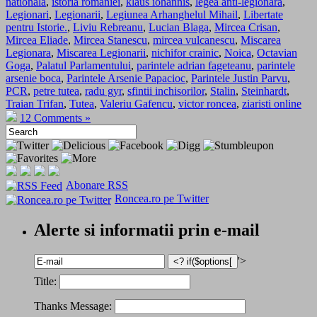
nationala
,
istoria romaniei
,
klaus iohannis
,
legea anti-legionara
,
Legionari
,
Legionarii
,
Legiunea Arhanghelul Mihail
,
Libertate
pentru Istorie.
,
Liviu Rebreanu
,
Lucian Blaga
,
Mircea Crisan
,
Mircea Eliade
,
Mircea Stanescu
,
mircea vulcanescu
,
Miscarea
Legionara
,
Miscarea Legionarii
,
nichifor crainic
,
Noica
,
Octavian
Goga
,
Palatul Parlamentului
,
parintele adrian fageteanu
,
parintele
arsenie boca
,
Parintele Arsenie Papacioc
,
Parintele Justin Parvu
,
PCR
,
petre tutea
,
radu gyr
,
sfintii inchisorilor
,
Stalin
,
Steinhardt
,
Traian Trifan
,
Tutea
,
Valeriu Gafencu
,
victor roncea
,
ziaristi online
12 Comments »
Abonare RSS
Roncea.ro pe Twitter
Alerte si informatii prin e-mail
'>
Title:
Thanks Message: