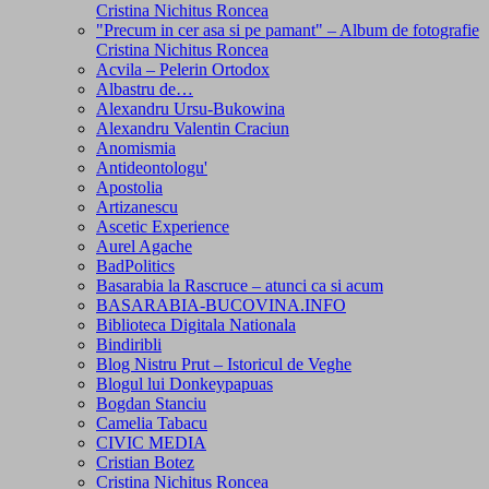
Cristina Nichitus Roncea
"Precum in cer asa si pe pamant" – Album de fotografie
Cristina Nichitus Roncea
Acvila – Pelerin Ortodox
Albastru de…
Alexandru Ursu-Bukowina
Alexandru Valentin Craciun
Anomismia
Antideontologu'
Apostolia
Artizanescu
Ascetic Experience
Aurel Agache
BadPolitics
Basarabia la Rascruce – atunci ca si acum
BASARABIA-BUCOVINA.INFO
Biblioteca Digitala Nationala
Bindiribli
Blog Nistru Prut – Istoricul de Veghe
Blogul lui Donkeypapuas
Bogdan Stanciu
Camelia Tabacu
CIVIC MEDIA
Cristian Botez
Cristina Nichitus Roncea