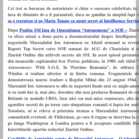
Cei trei se bucurau de notorietate si chiar o oarecare celebritate i
inca de dinainte de a fi parasutati, daca ne gandim la simplul fapt 
sa o recruteze si pe Maria Tanase ca agent secret al Intelligence Servic
Dupa
Pozitia SSI fata de Operatiunea “Autonomous” a SOE »
Ziari
va ofera astazi a doua parte a documentarului despre Intelligence 
negocierile Maresalului Ion Antonescu cu Aliatii u
rmand sa reven
Raport Top Secret catre SOE semnat de AGG de Chastelain si o
Ziaristi Online din arhivele secrete ale SSI. In acest episod prezent
din memoriile capitanului Ivor Porter, publicate, in 1989, sub titlul
“
: With S.O.E. In Wartime Romania”, de editura 
Autonomous
Windus si traduse ulterior si in limba romana. Fragmentele d
demonstreaza marea tradare a Regelui Mihai din 23 august 1944, 
Maresalul Ion Antonescu se afla in negocieri finale atat cu anglo-amer
si cu rusii dar si, mai ales, dovedesc din nou predarea Romaniei de c
Britanie in mainile URSS, fara nici cea mai mica remuscare, alta d
agentilor secreti de pe teren care simpatizau romanii si lupta lor anti
Totodata, ni se releva si prietenia stransa a Maresalului Antonesc
comunitatii evreiesti, dr
Filderman, pe care il rugase sa intervina la 
pe langa Washington si Londra pentru a fi acceptate conditiile Buc
Intertitlurile apartin redactiei Ziaristi Online:
Conditiile de Armistitiu cerute de Maresalul Antonescu – O telegra