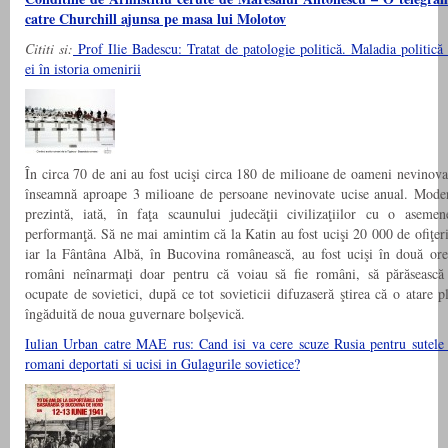
catre Churchill ajunsa pe masa lui Molotov
Cititi si:
Prof Ilie Badescu: Tratat de patologie politică. Maladia politică 
ei în istoria omenirii
În circa 70 de ani au fost ucişi circa 180 de milioane de oameni nevinovaţ
înseamnă aproape 3 milioane de persoane nevinovate ucise anual. Moder
prezintă, iată, în faţa scaunului judecăţii civilizaţiilor cu o asemen
performanţă. Să ne mai amintim că la Katin au fost ucişi 20 000 de ofiţeri
iar la Fântâna Albă, în Bucovina românească, au fost ucişi în două or
români neînarmaţi doar pentru că voiau să fie români, să părăsească t
ocupate de sovietici, după ce tot sovieticii difuzaseră ştirea că o atare p
îngăduită de noua guvernare bolşevică.
Iulian Urban catre MAE rus: Cand isi va cere scuze Rusia pentru sutele
romani deportati si ucisi in Gulagurile sovietice?