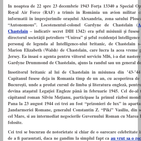
In noaptea de 22 spre 23 decembrie 1943 Forţa 13340 a Special Op
Royal Air Force (RAF) a trimis în România un avion militar car
informatii în împrejurimile oraşului Alexandria, zona satului Plosc
“Autonomous”. Locotenentul-colonel Gardyne de Chastelain (
A
Chastelain
–
indicativ secret DIH 1342) era şeful misiunii şi fuses
directorul societăţii petroliere “Unirea” şi şeful rezidenţei lntellige
personaj de legenda al Intelligence-ului britanic, de Chastelain s
Marion Elizabeth (Walsh) de Chastelain, care lucra la acea vreme
Jersey. Ea insasi o agenta pentru viitorul serviciu MI6, i-a dat naster
Gardyne Drummond de Chastelain, ajuns la randul sau un general d
Insotitorul britanic al lui de Chastelain in misiunea din ’43-’44
Capitanul fusese deja in Romania timp de un an, cu acoperirea de a
Bucureşti, unde a predat cursul de limba şi literatura engleză, pentr
devina ataşatul Legaţiei Engleze până în februarie 1945. Cel de-al
căpitanul roman Silviu Meţianu, participase la primul război mond
Pana la 23 august 1944 cei trei au fost “prizonieri de lux” in aparta
Jandarmeriei Romane, generalul Constantin Z. “Piki” Vasiliu, din sed
cel Mare, si au intermediat negocierile Guvernului Roman cu Marea Br
folosite.
Cei trei se bucurau de notorietate si chiar de o oarecare celebritate
de a fi parasutati, daca ne gandim la simplul fapt ca
au vrut sa o re