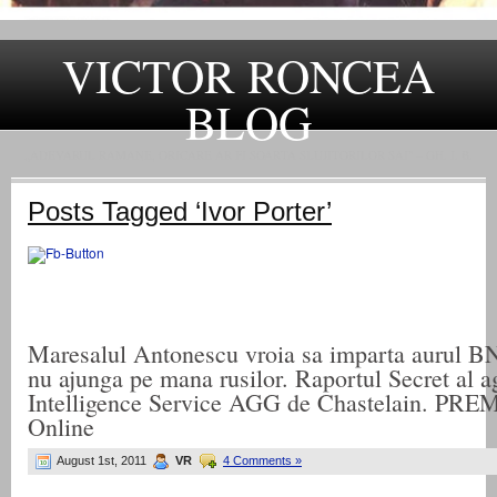
VICTOR RONCEA
BLOG
„ADEVARUL RAMANE, ORICARE AR FI SOARTA SLUJITORILOR SAI" – GH. I. B.
Posts Tagged ‘Ivor Porter’
Maresalul Antonescu vroia sa imparta aurul B
nu ajunga pe mana rusilor. Raportul Secret al a
Intelligence Service AGG de Chastelain. PREM
Online
August 1st, 2011
VR
4 Comments »