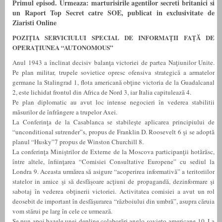
Primul episod. Urmeaza: marturisirile agentilor secreti britanici si
un Raport Top Secret catre SOE, publicat in exclusivitate de
Ziaristi Online
POZIŢIA SERVICIULUI SPECIAL DE INFORMAŢII FAŢĂ DE
OPERAŢIUNEA “AUTONOMOUS”
Anul 1943 a înclinat decisiv balanţa victoriei de partea Naţiunilor Unite.
Pe plan militar, trupele sovietice opresc ofensiva strategică a armatelor
germane la Stalingrad 1, flota americană obţine victoria de la Guadalcanal
2, este lichidat frontul din Africa de Nord 3, iar Italia capitulează 4.
Pe plan diplomatic au avut loc intense negocieri în vederea stabilitii
măsurilor de înfrângere a trupelor Axei.
La Conferinţa de la Casablanca se stabileşte aplicarea principiului de
“unconditional sutrender”s, propus de Franklin D. Roosevelt 6 şi se adoptă
planul “Husky”7 propus de Winston Churchill 8.
La conferinţa Miniştrilor de Externe de la Moscova participanţii hotărăsc,
între altele, înfiinţarea “Comisiei Consultative Europene” cu sediul la
Londra 9. Aceasta urmărea să asigure “acoperirea informativă” a teritoriilor
statelor in amice şi să desfăşoare acţiuni de propagandă, dezinformare şi
sabotaj în vederea obţinerii victoriei. Activitatea comisiei a avut un rol
deosebit de important în desfăşurarea “războiului din umbră”, asupra căruia
vom stărui pe larg în cele ce urmează.
Se pun apoi bazele unei depline colaborări anglo-sovieto-americane 10. La