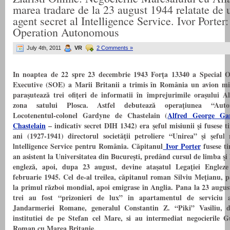
marea tradare de la 23 august 1944 relatate de 
agent secret al Intelligence Service. Ivor Porter:
Operation Autonomous
July 4th, 2011
VR
2 Comments »
In noaptea de 22 spre 23 decembrie 1943 Forţa 13340 a Special O
Executive (SOE) a Marii Britanii a trimis în România un avion mil
paraşutează trei ofiţeri de informatii în împrejurimile oraşului A
zona satului Plosca. Astfel debutează operaţiunea “Auto
Locotenentul-colonel Gardyne de Chastelain (
Alfred George Ga
Chastelain
–
indicativ secret DIH 1342) era şeful misiunii şi fusese 
ani (1927-1941) directorul societăţii petroliere “Unirea” şi şeful 
lntelligence Service pentru România. Căpitanul
Ivor Porter
fusese t
an asistent la Universitatea din Bucureşti, predând cursul de limba şi 
engleză, apoi, dupa 23 august, devine ataşatul Legaţiei Englez
februarie 1945. Cel de-al treilea, căpitanul roman Silviu Meţianu, p
la primul război mondial, apoi emigrase în
Anglia
. Pana la 23 augus
trei au fost “prizonieri de lux” in apartamentul de serviciu a
Jandarmeriei Romane, generalul Constantin Z. “Piki” Vasiliu, d
institutiei de pe Stefan cel Mare, si au intermediat negocierile G
Roman cu Marea Britanie.