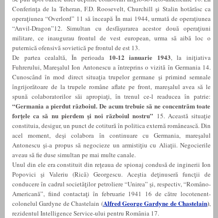
Conferinţa de la Teheran, F.D. Roosevelt, Churchill şi Stalin hotărăsc ca
operaţiunea “Overlord” 11 să înceapă În mai 1944, urmată de operaţiunea
“Anvil-Dragon”12. Simultan cu desfăşurarea acestor două operaţiuni
militare, ce inaugurau frontul de vest european, urma să aibă loc o
puternică ofensivă sovietică pe frontul de est 13.
10-12 ianuarie 1943
De partea cealaltă, În perioada
, la iniţiativa
Fuhrerului, Mareşalul Ion Antonescu a întreprins o vizită în Germania 14.
Cunoscând în mod direct situaţia trupelor germane şi primind semnale
îngrijorătoare de la trupele române aflate pe front, mareşalul avea să le
spună colaboratorilor săi apropiaţi, în trenul ce-l readucea în patrie:
“Germania a pierdut războiul. De acum trebuie să ne concentrăm toate
forţele ca să nu pierdem şi noi războiul nostru”
15.
Această situaţie
constituia, desigur, un punct de cotitură în politica externă românească. Din
acel moment, deşi colabora în continuare cu Germania, mareşalul
Antonescu şi-a propus să negocieze un armistiţiu cu Aliaţii. Negocierile
aveau să fie duse simultan pe mai multe canale.
Unul din ele era constituit din reţeaua de spionaj condusă de inginerii Ion
Popovici şi Valeriu (Rică) Georgescu. Aceştia deţinuseră funcţii de
conducere în cadrul societăţilor petroliere “Unirea” şi, respectiv, “Româno-
Americană”, fiind contactaţi în februarie 1941 16 de către locotenent-
Alfred George Gardyne de Chastelain
)
colonelul Gardyne de Chastelain (
,
rezidentul Intelligence Service-ului pentru România 17.