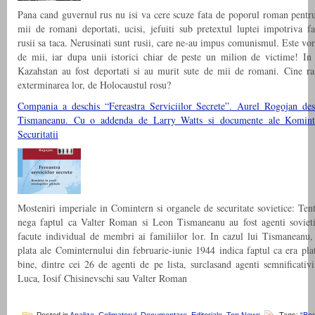
Pana cand guvernul rus nu isi va cere scuze fata de poporul roman pentru
mii de romani deportati, ucisi, jefuiti sub pretextul luptei impotriva fa
rusii sa taca. Nerusinati sunt rusii, care ne-au impus comunismul. Este vo
de mii, iar dupa unii istorici chiar de peste un milion de victime! In 
Kazahstan au fost deportati si au murit sute de mii de romani. Cine r
exterminarea lor, de Holocaustul rosu?
Compania a deschis “Fereastra Serviciilor Secrete”. Aurel Rogojan de
Tismaneanu. Cu o addenda de Larry Watts si documente ale Kominte
Securitatii
Mosteniri imperiale in Comintern si organele de securitate sovietice: Tent
nega faptul ca Valter Roman si Leon Tismaneanu au fost agenti sovieti
facute individual de membri ai familiilor lor. In cazul lui Tismaneanu, 
plata ale Cominternului din februarie-iunie 1944 indica faptul ca era plat
bine, dintre cei 26 de agenti de pe lista, surclasand agenti semnificativi
Luca, Iosif Chisinevschi sau Valter Roman