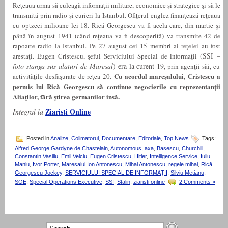
Reţeaua urma să culeagă informaţii militare, economice şi strategice şi să le
transmită prin radio şi curieri la Istanbul. Ofiţerul englez finanţează reţeaua
cu optzeci milioane lei 18. Rică Georgescu va fi acela care, din martie şi
până în august 1941 (când reţeaua va fi descoperită) va transmite 42 de
rapoarte radio la Istanbul. Pe 27 august cei 15 membri ai reţelei au fost
(SSI –
arestaţi. Eugen Cristescu, şeful Serviciului Special de lnformaţii
foto stanga sus alaturi de Maresal
) era la curent 19
, prin agenţii săi, cu
Cu acordul mareşalului, Cristescu a
activităţile desfăşurate de reţea 20.
permis lui Rică Georgescu să continue negocierile cu reprezentanţii
Aliaţilor, fără ştirea germanilor insă.
Ziaristi Online
Integral la
Posted in
Analize
,
Colimatorul
,
Documentare
,
Editoriale
,
Top News
Tags:
Alfred George Gardyne de Chastelain
,
Autonomous
,
axa
,
Basescu
,
Churchill
,
Constantin Vasiliu
,
Emil Velciu
,
Eugen Cristescu
,
Hitler
,
Intelligence Service
,
Iuliu
Maniu
,
Ivor Porter
,
Maresalul Ion Antonescu
,
Mihai Antonescu
,
regele mihai
,
Rică
Georgescu Jockey
,
SERVICIULUI SPECIAL DE INFORMAŢII
,
Silviu Metianu
,
SOE
,
Special Operations Executive
,
SSI
,
Stalin
,
ziaristi online
2 Comments »