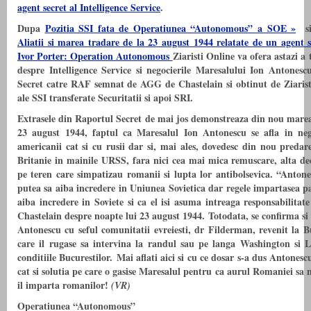
agent secret al Intelligence Service
.
Dupa
Pozitia SSI fata de Operatiunea “Autonomous” a SOE »
s
Aliatii si marea tradare de la 23 august 1944 relatate de un agent se
Ivor Porter: Operation Autonomous
Ziaristi Online va ofera astazi a
despre Intelligence Service si negocierile Maresalului Ion Antonesc
Secret catre RAF semnat de AGG de Chastelain si obtinut de Ziaristi
ale SSI transferate Securitatii si apoi SRI.
Extrasele din Raportul Secret de mai jos demonstreaza din nou marea
23 august 1944, faptul ca Maresalul Ion Antonescu se afla in nego
americanii cat si cu rusii dar si, mai ales, dovedesc din nou pred
Britanie in mainile URSS, fara nici cea mai mica remuscare, alta dec
pe teren care simpatizau romanii si lupta lor antibolsevica. “
Antone
putea sa aiba incredere in Uniunea Sovietica dar regele impartasea par
aiba incredere in Soviete si ca el isi asuma intreaga responsabilitate
Chastelain despre noapte lui 23 august 1944.
Totodata, se confirma si
Antonescu cu seful comunitatii evreiesti, dr
Filderman, revenit la Bu
care il rugase sa intervina la randul sau pe langa Washington si L
conditiile Bucurestilor.
Mai aflati aici si cu ce dosar s-a
dus Antonescu 
cat si solutia pe care o gasise Maresalul pentru ca aurul Romaniei sa n
il imparta romanilor!
(VR)
Operatiunea “Autonomous”