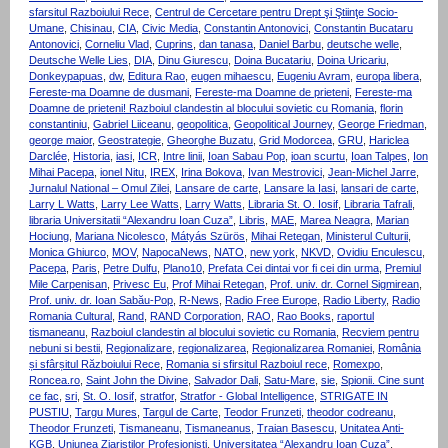
sfarsitul Razboiului Rece
,
Centrul de Cercetare pentru Drept şi Ştiinţe Socio-
Umane
,
Chisinau
,
CIA
,
Civic Media
,
Constantin Antonovici
,
Constantin Bucataru
Antonovici
,
Corneliu Vlad
,
Cuprins
,
dan tanasa
,
Daniel Barbu
,
deutsche welle
,
Deutsche Welle Lies
,
DIA
,
Dinu Giurescu
,
Doina Bucatariu
,
Doina Uricariu
,
Donkeypapuas
,
dw
,
Editura Rao
,
eugen mihaescu
,
Eugeniu Avram
,
europa libera
,
Fereste-ma Doamne de dusmani
,
Fereste-ma Doamne de prieteni
,
Fereste-ma
Doamne de prieteni! Razboiul clandestin al blocului sovietic cu Romania
,
florin
constantiniu
,
Gabriel Liiceanu
,
geopolitica
,
Geopolitical Journey
,
George Friedman
,
george maior
,
Geostrategie
,
Gheorghe Buzatu
,
Grid Modorcea
,
GRU
,
Hariclea
Darclée
,
Historia
,
iasi
,
ICR
,
Intre linii
,
Ioan Sabau Pop
,
ioan scurtu
,
Ioan Talpes
,
Ion
Mihai Pacepa
,
ionel Nitu
,
IREX
,
Irina Bokova
,
Ivan Mestrovici
,
Jean-Michel Jarre
,
Jurnalul National – Omul Zilei
,
Lansare de carte
,
Lansare la Iasi
,
lansari de carte
,
Larry L Watts
,
Larry Lee Watts
,
Larry Watts
,
Libraria St. O. Iosif
,
Libraria Tafrali
,
libraria Universitatii “Alexandru Ioan Cuza”
,
Libris
,
MAE
,
Marea Neagra
,
Marian
Hociung
,
Mariana Nicolesco
,
Mátyás Szürös
,
Mihai Retegan
,
Ministerul Culturii
,
Monica Ghiurco
,
MOV
,
NapocaNews
,
NATO
,
new york
,
NKVD
,
Ovidiu Enculescu
,
Pacepa
,
Paris
,
Petre Dulfu
,
Plano10
,
Prefata Cei dintai vor fi cei din urma
,
Premiul
Mile Carpenisan
,
Privesc Eu
,
Prof Mihai Retegan
,
Prof. univ. dr. Cornel Sigmirean
,
Prof. univ. dr. Ioan Sabău-Pop
,
R-News
,
Radio Free Europe
,
Radio Liberty
,
Radio
Romania Cultural
,
Rand
,
RAND Corporation
,
RAO
,
Rao Books
,
raportul
tismaneanu
,
Razboiul clandestin al blocului sovietic cu Romania
,
Recviem pentru
nebuni si bestii
,
Regionalizare
,
regionalizarea
,
Regionalizarea Romaniei
,
România
și sfârșitul Războiului Rece
,
Romania si sfirsitul Razboiul rece
,
Romexpo
,
Roncea.ro
,
Saint John the Divine
,
Salvador Dali
,
Satu-Mare
,
sie
,
Spionii. Cine sunt
ce fac
,
sri
,
St. O. Iosif
,
stratfor
,
Stratfor - Global Intelligence
,
STRIGATE IN
PUSTIU
,
Targu Mures
,
Targul de Carte
,
Teodor Frunzeti
,
theodor codreanu
,
Theodor Frunzeti
,
Tismaneanu
,
Tismaneanus
,
Traian Basescu
,
Unitatea Anti-
KGB
,
Uniunea Ziaristilor Profesionisti
,
Universitatea “Alexandru Ioan Cuza”
,