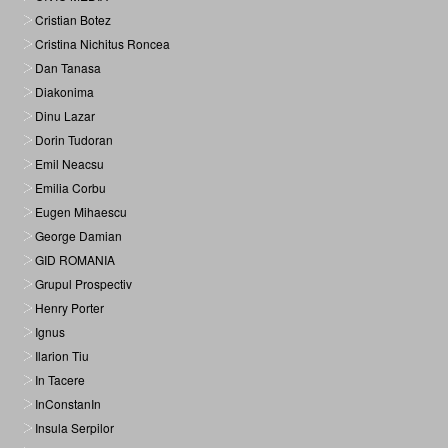
Cristian Botez
Cristina Nichitus Roncea
Dan Tanasa
Diakonima
Dinu Lazar
Dorin Tudoran
Emil Neacsu
Emilia Corbu
Eugen Mihaescu
George Damian
GID ROMANIA
Grupul Prospectiv
Henry Porter
Ignus
Ilarion Tiu
In Tacere
InConstanIn
Insula Serpilor