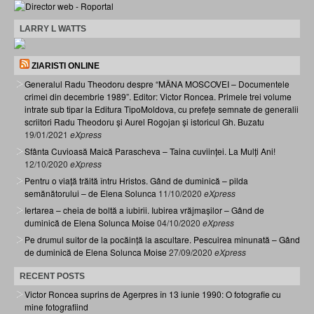
LARRY L WATTS
ZIARISTI ONLINE
Generalul Radu Theodoru despre “MÂNA MOSCOVEI – Documentele
crimei din decembrie 1989”. Editor: Victor Roncea. Primele trei volume
intrate sub tipar la Editura TipoMoldova, cu prefețe semnate de generalii
scriitori Radu Theodoru și Aurel Rogojan și istoricul Gh. Buzatu
19/01/2021
eXpress
Sfânta Cuvioasă Maică Parascheva – Taina cuviinței. La Mulți Ani!
12/10/2020
eXpress
Pentru o viață trăită întru Hristos. Gând de duminică – pilda
semănătorului – de Elena Solunca
11/10/2020
eXpress
Iertarea – cheia de boltă a iubirii. Iubirea vrăjmașilor – Gând de
duminică de Elena Solunca Moise
04/10/2020
eXpress
Pe drumul suitor de la pocăință la ascultare. Pescuirea minunată – Gând
de duminică de Elena Solunca Moise
27/09/2020
eXpress
RECENT POSTS
Victor Roncea suprins de Agerpres în 13 iunie 1990: O fotografie cu
mine fotografiind