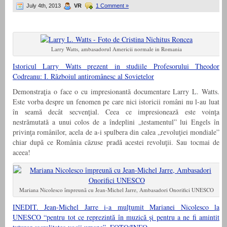
July 4th, 2013
VR
1 Comment »
Larry Watts, ambasadorul Americii normale in Romania
Istoricul Larry Watts prezent in studiile Profesorului Theodor
Codreanu: I. Războiul antiromânesc al Sovietelor
Demonstraţia o face o cu impresionantă documentare Larry L. Watts.
Este vorba despre un fenomen pe care nici istoricii români nu l-au luat
în seamă decât secvenţial. Ceea ce impresionează este voinţa
nestrămutată a unui colos de a îndeplini „testamentul” lui Engels în
privinţa românilor, acela de a-i spulbera din calea „revoluţiei mondiale”
chiar după ce România căzuse pradă acestei revoluţii. Sau tocmai de
aceea!
Mariana Nicolesco împreună cu Jean-Michel Jarre, Ambasadori Onorifici UNESCO
INEDIT. Jean-Michel Jarre i-a mulţumit Marianei Nicolesco la
UNESCO “pentru tot ce reprezintă în muzică şi pentru a ne fi amintit