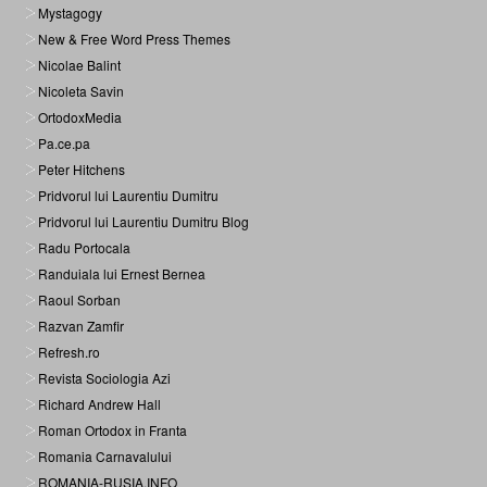
Mystagogy
New & Free Word Press Themes
Nicolae Balint
Nicoleta Savin
OrtodoxMedia
Pa.ce.pa
Peter Hitchens
Pridvorul lui Laurentiu Dumitru
Pridvorul lui Laurentiu Dumitru Blog
Radu Portocala
Randuiala lui Ernest Bernea
Raoul Sorban
Razvan Zamfir
Refresh.ro
Revista Sociologia Azi
Richard Andrew Hall
Roman Ortodox in Franta
Romania Carnavalului
ROMANIA-RUSIA.INFO