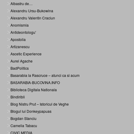
Albastru de…
Alexandru Ursu-Bukowina
Alexandru Valentin Craciun
Anomismia
Antideontologu'
Apostolia
Artizanescu
Ascetic Experience
Aurel Agache
BadPolitics
Basarabia la Rascruce – atunci ca si acum
BASARABIA-BUCOVINA.INFO
Biblioteca Digitala Nationala
Bindiribli
Blog Nistru Prut – Istoricul de Veghe
Blogul lui Donkeypapuas
Bogdan Stanciu
Camelia Tabacu
CIVIC MEDIA