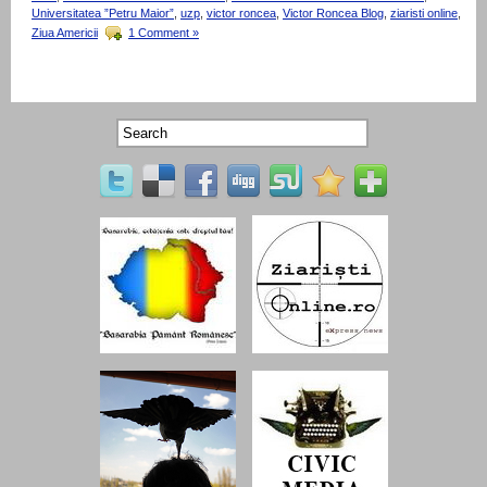
Universitatea ”Petru Maior”
,
uzp
,
victor roncea
,
Victor Roncea Blog
,
ziaristi online
,
Ziua Americii
1 Comment »