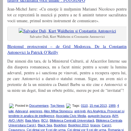
tuturor sacralitatea vocii umane”. FOTO/INFO
Jean-Michel Jarre: «Cu emoţie îi mulţumim Marianei Nicolesco pentru
tot ce reprezintă în muzică şi pentru a ne fi amintit tuturor sacralitatea
vocii umane, primul nostru instrument de comunicare».
Salvador Dali, Kurt Waldheim si Constantin Antonovici
Blestemul protocronist – de Grid Modorcea. De la Constantin
Antonovici la Patrick O’Reilly
Dar nimeni din tara, de la Ministerul Culturii, al Afacerilor Interne sau
din diaspora romaneasca, nu a facut nimic pentru a scoate la lumina
adevarul, pentru a-i sanctiona pe vinovati, pentru a recupera opera lui,
pe care Antonovici a daruit-o statului roman. Sigur, nu avem nici o
pretentie de la un ministru ca Daniel Barbu sa stie cine e Antonovici si
sa miste un deget, fiind un orbete politic, mereu pe post de “invitatat”!
Posted in
Documentare
,
Top News
Tags:
0110
,
15 mai 2013
,
1989
,
4
iulie
,
Adevarul
,
agerpres
,
Alex Mihai Stonescu
,
anti-kgb
,
Ars Analytica. Provocari si
tendinte in analiza de intelligence
,
Asociatia Civic Media
,
augustin buzura
,
AVH
,
AVO / AVH
,
Baia Mare
,
BCU
,
Biblioteca Centrală Universitară
,
Biblioteca Centrala
Universitara Carol I
,
Black Sea
,
Bookfest
,
Bookfest 2013
,
brasov
,
Carol I
,
Ceausescu
,
Cei dintai vor fi cei din urma
,
Cei dintai vor fi cei din urma. Romania si