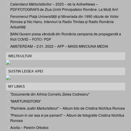
Calendarul Mărturisitorilor – 2023 – de la ActiveNews –
PDF/FOTOGRAFII de Ziua Unirii Principatelor Române. La Mulți Ani!
Fenomenul Piața Universității și Mineriada din 1990 văzute de Victor
Roncea și Nic Hanu. Interviuri la Radio Trinitas și Radio România
Actualități
BANI Guvern presa vândută din România campania de propagandă a
fricii COVID – FOTO / PDF
AMSTERDAM – 2.01. 2022 – AFP – MASS MINCIUNA MEDIA
WELTKULTUR
SUSTIN LEGEA APEI
MY LINKS
"Documente din Arhiva Corneliu Zelea Codreanu"
"MARTURISITORII"
"Parintele Justin Marturisitorul" – Album foto de Cristina Nichitus Roncea
"Precum in cer asa si pe pamant" – Album de fotografie Cristina Nichitus
Roncea
Acvila – Pelerin Ortodox