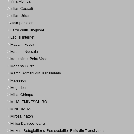
Irina Monica
Iulian Capsali
Iulian Urban
JustSpectator
Larry Watts Blogspot
Legi si Internet
Madalin Focsa
Madalin Necsutu
Manastirea Petru Voda
Mariana Gurza
Martiri Romani din Transilvania
Mateescu
Mega Ison
Mihai Ghimpu
MIHAI-EMINESCU.RO
MINERIADA
Mircea Platon
Mitica Damboviteanul
Muzeul Refugiatilor si Persecutatilor Etnic din Transilvania