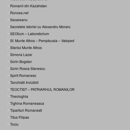
Romanii din Kazahstan
Roncea.net
Secareanu
Secretele istoriei cu Alexandru Moraru
SEOlium – Laboratorium
Sf. Munte Athos – Pemptousia – Vatoped
Sfantul Munte Athos
Simona Lazar
Sorin Bogdan
Sorin Rosca Stanescu
Spirit Romanesc
Tanchistii Invizibili
TEOCTIST – PATRIARHUL ROMANILOR
Theologhia
Tighina Romaneasca
Tiparituri Romanesti
Titus Filipas
Tociu