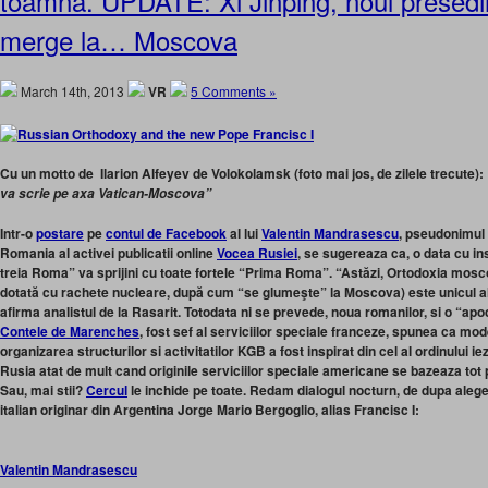
toamna. UPDATE: Xi Jinping, noul presedin
merge la… Moscova
March 14th, 2013
VR
5 Comments »
Cu un motto de Ilarion Alfeyev de Volokolamsk (foto mai jos, de zilele trecute):
va scrie pe axa Vatican-Moscova”
Intr-o
postare
pe
contul de Facebook
al lui
Valentin Mandrasescu
, pseudonimul 
Romania al activei publicatii online
Vocea Rusiei
, se sugereaza ca, o data cu in
treia Roma” va sprijini cu toate fortele “Prima Roma”. “Astăzi, Ortodoxia mosc
dotată cu rachete nucleare, după cum “se glumeşte” la Moscova) este unicul ali
afirma analistul de la Rasarit. Totodata ni se prevede, noua romanilor, si o “ap
Contele de Marenches
, fost sef al serviciilor speciale franceze, spunea ca mod
organizarea structurilor si activitatilor KGB a fost inspirat din cel al ordinului ie
Rusia atat de mult cand originile serviciilor speciale americane se bazeaza tot
Sau, mai stii?
Cercul
le inchide pe toate. Redam dialogul nocturn, de dupa alege
italian originar din Argentina Jorge Mario Bergoglio, alias Francisc I:
Valentin Mandrasescu