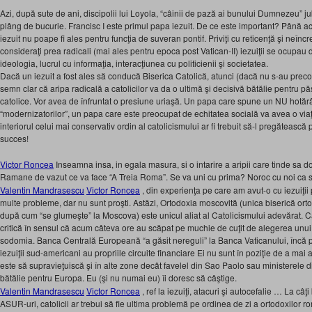
Azi, după sute de ani, discipolii lui Loyola, “câinii de pază ai bunului Dumnezeu” ju
plâng de bucurie. Francisc I este primul papa iezuit. De ce este important? Până a
iezuit nu poape fi ales pentru funcţia de suveran pontif. Priviţi cu reticenţă şi neîncre
consideraţi prea radicali (mai ales pentru epoca post Vatican-II) iezuiţii se ocupau de
ideologia, lucrul cu informaţia, interacţiunea cu politicienii şi societatea.
Dacă un iezuit a fost ales să conducă Biserica Catolică, atunci (dacă nu s-au preco
semn clar că aripa radicală a catolicilor va da o ultimă şi decisivă bătălie pentru păst
catolice. Vor avea de înfruntat o presiune uriaşă. Un papa care spune un NU hotărâ
“modernizatorilor”, un papa care este preocupat de echitatea socială va avea o viaţă d
interiorul celui mai conservativ ordin al catolicismului ar fi trebuit să-l pregătească pe
succes!
Victor Roncea
Inseamna insa, in egala masura, si o intarire a aripii care tinde sa
Ramane de vazut ce va face “A Treia Roma”. Se va uni cu prima? Noroc cu noi ca s
Valentin Mandrasescu
Victor Roncea
, din experienţa pe care am avut-o cu iezuiţii
multe probleme, dar nu sunt proşti. Astăzi, Ortodoxia moscovită (unica biserică ort
după cum “se glumeşte” la Moscova) este unicul aliat al Catolicismului adevărat. Cat
critică în sensul că acum câteva ore au scăpat pe muchie de cuţit de alegerea unui 
sodomia. Banca Centrală Europeană “a găsit nereguli” la Banca Vaticanului, încă p
iezuiţii sud-americani au propriile circuite financiare Ei nu sunt în poziţie de a mai
este să supravieţuiscă şi în alte zone decât favelel din Sao Paolo sau ministerele 
bătălie pentru Europa. Eu (şi nu numai eu) îi doresc să câştige.
Valentin Mandrasescu
Victor Roncea
, ref la iezuiţi, atacuri şi autocefalie … La câţ
ASUR-uri, catolicii ar trebui să fie ultima problemă pe ordinea de zi a ortodoxilor r