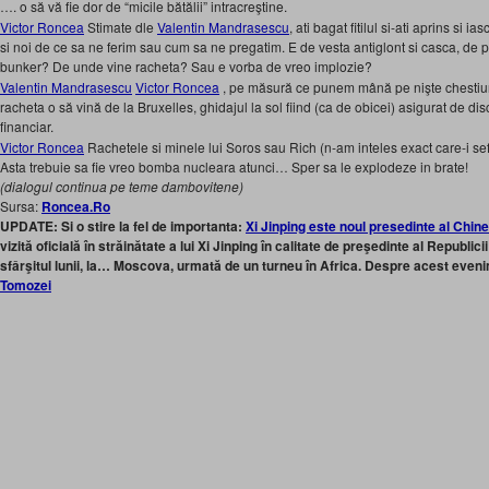
…. o să vă fie dor de “micile bătălii” intracreştine.
Victor Roncea
Stimate dle
Valentin Mandrasescu
, ati bagat fitilul si-ati aprins si 
si noi de ce sa ne ferim sau cum sa ne pregatim. E de vesta antiglont si casca, de 
bunker? De unde vine racheta? Sau e vorba de vreo implozie?
Valentin Mandrasescu
Victor Roncea
, pe măsură ce punem mână pe nişte chestiuni
racheta o să vină de la Bruxelles, ghidajul la sol fiind (ca de obicei) asigurat de di
financiar.
Victor Roncea
Rachetele si minele lui Soros sau Rich (n-am inteles exact care-i sef
Asta trebuie sa fie vreo bomba nucleara atunci… Sper sa le explodeze in brate!
(dialogul continua pe teme dambovitene)
Sursa:
Roncea.Ro
UPDATE: Si o stire la fel de importanta:
Xi Jinping este noul presedinte al Chine
vizită oficială în străinătate a lui Xi Jinping în calitate de preşedinte al Republic
sfârşitul lunii, la… Moscova, urmată de un turneu în Africa. Despre acest eve
Tomozei