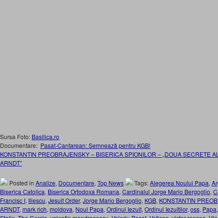
Sursa Foto:
Basilica.ro
Documentare:
Pasat-Cantarean: Semnează pentru KGB!
KONSTANTIN PREOBRAJENSKY – BISERICA SPIONILOR – „DOUA SECRETE A
ARNDT”
Posted in
Analize
,
Documentare
,
Top News
Tags:
Alegerea Noului Papa
,
Ar
Biserica Catolica
,
Biserica Ortodoxa Romana
,
Cardinalul Jorge Mario Bergoglio
,
C
Francisc I
,
Iliescu
,
Jesuit Order
,
Jorge Mario Bergoglio
,
KGB
,
KONSTANTIN PREO
ARNDT
,
mark rich
,
moldova
,
Noul Papa
,
Ordinul Iezuit
,
Ordinul Iezuitilor
,
oss
,
Papa
Stalin
,
The Cercle
,
valentin mandrasescu
,
Valeriu Pasat
,
Vatican
,
victor roncea
,
Vla