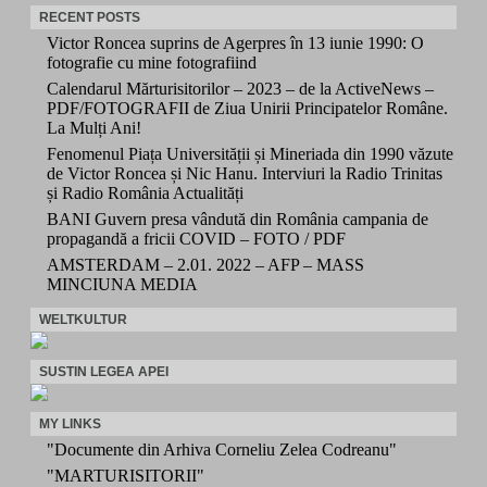
RECENT POSTS
Victor Roncea suprins de Agerpres în 13 iunie 1990: O
fotografie cu mine fotografiind
Calendarul Mărturisitorilor – 2023 – de la ActiveNews –
PDF/FOTOGRAFII de Ziua Unirii Principatelor Române.
La Mulți Ani!
Fenomenul Piața Universității și Mineriada din 1990 văzute
de Victor Roncea și Nic Hanu. Interviuri la Radio Trinitas
și Radio România Actualități
BANI Guvern presa vândută din România campania de
propagandă a fricii COVID – FOTO / PDF
AMSTERDAM – 2.01. 2022 – AFP – MASS
MINCIUNA MEDIA
WELTKULTUR
SUSTIN LEGEA APEI
MY LINKS
"Documente din Arhiva Corneliu Zelea Codreanu"
"MARTURISITORII"