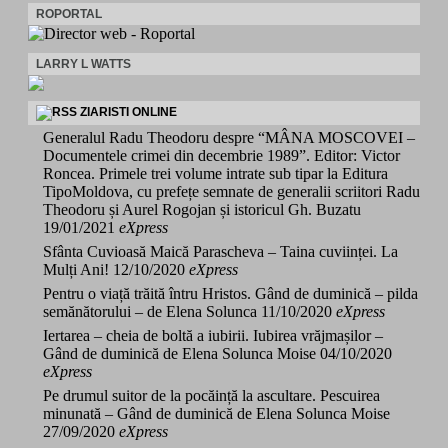
ROPORTAL
LARRY L WATTS
ZIARISTI ONLINE
Generalul Radu Theodoru despre “MÂNA MOSCOVEI –
Documentele crimei din decembrie 1989”. Editor: Victor
Roncea. Primele trei volume intrate sub tipar la Editura
TipoMoldova, cu prefețe semnate de generalii scriitori Radu
Theodoru și Aurel Rogojan și istoricul Gh. Buzatu
19/01/2021
eXpress
Sfânta Cuvioasă Maică Parascheva – Taina cuviinței. La
Mulți Ani!
12/10/2020
eXpress
Pentru o viață trăită întru Hristos. Gând de duminică – pilda
semănătorului – de Elena Solunca
11/10/2020
eXpress
Iertarea – cheia de boltă a iubirii. Iubirea vrăjmașilor –
Gând de duminică de Elena Solunca Moise
04/10/2020
eXpress
Pe drumul suitor de la pocăință la ascultare. Pescuirea
minunată – Gând de duminică de Elena Solunca Moise
27/09/2020
eXpress