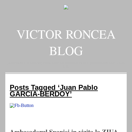
VICTOR RONCEA
BLOG
„ADEVARUL RAMANE, ORICARE AR FI SOARTA SLUJITORILOR SAI" – GH.
I. B.
Posts Tagged ‘Juan Pablo
GARCIA-BERDOY’
Ambasadorul Spaniei in vizita la ZIUA,