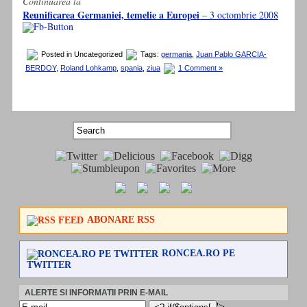
Continuarea la
Reunificarea Germaniei, temelie a Europei
– 3 octombrie 2008
Posted in Uncategorized
Tags:
germania
,
Juan Pablo GARCIA-
BERDOY
,
Roland Lohkamp
,
spania
,
ziua
1 Comment »
ABONARE RSS
RONCEA.RO PE
TWITTER
ALERTE SI INFORMATII PRIN E-MAIL
'>