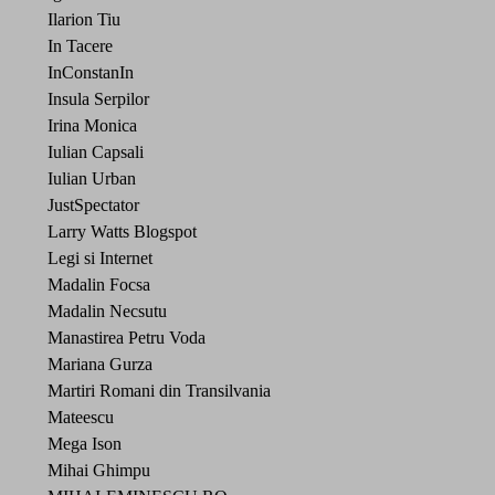
Ilarion Tiu
In Tacere
InConstanIn
Insula Serpilor
Irina Monica
Iulian Capsali
Iulian Urban
JustSpectator
Larry Watts Blogspot
Legi si Internet
Madalin Focsa
Madalin Necsutu
Manastirea Petru Voda
Mariana Gurza
Martiri Romani din Transilvania
Mateescu
Mega Ison
Mihai Ghimpu