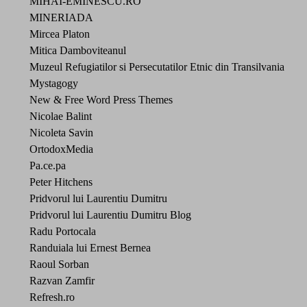
MIHAI-EMINESCU.RO
MINERIADA
Mircea Platon
Mitica Damboviteanul
Muzeul Refugiatilor si Persecutatilor Etnic din Transilvania
Mystagogy
New & Free Word Press Themes
Nicolae Balint
Nicoleta Savin
OrtodoxMedia
Pa.ce.pa
Peter Hitchens
Pridvorul lui Laurentiu Dumitru
Pridvorul lui Laurentiu Dumitru Blog
Radu Portocala
Randuiala lui Ernest Bernea
Raoul Sorban
Razvan Zamfir
Refresh.ro