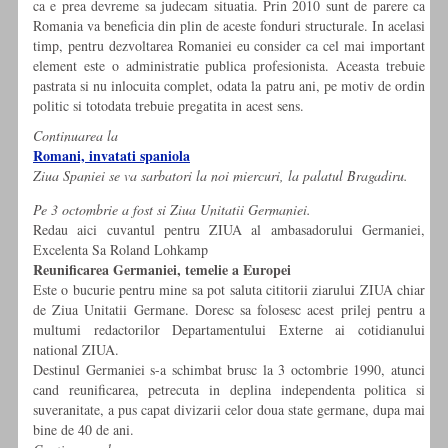
ca e prea devreme sa judecam situatia. Prin 2010 sunt de parere ca
Romania va beneficia din plin de aceste fonduri structurale. In acelasi
timp, pentru dezvoltarea Romaniei eu consider ca cel mai important
element este o administratie publica profesionista. Aceasta trebuie
pastrata si nu inlocuita complet, odata la patru ani, pe motiv de ordin
politic si totodata trebuie pregatita in acest sens.
Continuarea la
Romani, invatati spaniola
Ziua Spaniei se va sarbatori la noi miercuri, la palatul Bragadiru.
Pe 3 octombrie a fost si Ziua Unitatii Germaniei.
Redau aici cuvantul pentru ZIUA al ambasadorului Germaniei,
Excelenta Sa Roland Lohkamp
Reunificarea Germaniei, temelie a Europei
Este o bucurie pentru mine sa pot saluta cititorii ziarului ZIUA chiar
de Ziua Unitatii Germane. Doresc sa folosesc acest prilej pentru a
multumi redactorilor Departamentului Externe ai cotidianului
national ZIUA.
Destinul Germaniei s-a schimbat brusc la 3 octombrie 1990, atunci
cand reunificarea, petrecuta in deplina independenta politica si
suveranitate, a pus capat divizarii celor doua state germane, dupa mai
bine de 40 de ani.