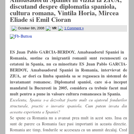
discutand despre diplomatia spaniola,
cultura romana, Vintila Horia, Mircea
Eliade si Emil Cioran
October 6th, 2008
VR
1 Comment »
ES Juan Pablo GARCIA-BERDOY, Amabasadorul Spaniei in
Romania, sustine ca imigrantii romanii sunt recunoscuti ca
cetateni in Spania, nu ca minoritate ES Juan Pablo GARCIA-
BERDOY, Amabasadorul Spaniei in Romania, intervievat de
ZIUA, ar dori ca limba spaniola sa se regaseaca in sistemul de
invatamant romanesc. Diplomatul spaniol, care si-a inceput
mandatul la Bucuresti in 2005, considera ca trebuie facut mai
mult pentru a pune in valoare cultura romaneasca in Spania.
Excelenta, Spania s-a dezvoltat foarte mult cu ajutorul fondurilor
structurale, practic o inovatie spaniola. Cum putem invata din
aceasta experienta a Spaniei?
Se spune ca Romania nu a avansat prea mult in acest sens. Insa eu
sunt de parere ca Romania face pasi importanti in aceasta directie.
Romania are timp, fondurile se acceseaza cu un anumit decalaj. Cred