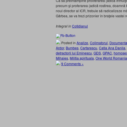
Ca să preîntâmpine proliferarea (adică înmulţi
precum şi proferarea (adică rostirea, doamnă K
noul director al ICR, trebuie să radicalizeze măs
Gârbea, se va trezi prizonier în braţele vastei
Integral in
Cotidianul
Posted in
Analize
,
Colimatorul
,
Documenta
Ardor
,
Bumbes
,
Cartarescu
,
Catia Ana Danila
,
detractorii lui Eminescu
,
GDS
,
GPAC
,
homosex
Mihaies
,
Militia spirituala
,
One World Romania
9 Comments »