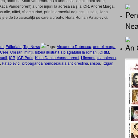
rea, doamnă Katia Vandenbrent) a unor astfel de atitudini ostile,
atia Vandenbrent) a unor injurii la adresa sa şi a ICR, Andrei Marga,
urile, altfel, cît de curînd, prin intermediul adjunctului său, Horia
Pen
 reţele de tip caracatiţă pe care a creat-o Horia Roman Patapievici.
Nea
An 
re
,
Editoriale
,
Top News
Tags:
Alexandru Dobrescu
,
andrei marga
,
Cere
,
Corsarii minţii. Istoria ilustrată a plagiatului la români
,
CRIM
,
uali
,
ICR
,
ICR Paris
,
Katia Danila Vandenbremt
,
Liiceanu
,
manolescu
,
,
Patapievici
,
propaganda homosexuala anti-crestina
,
snspa
,
Tzigan