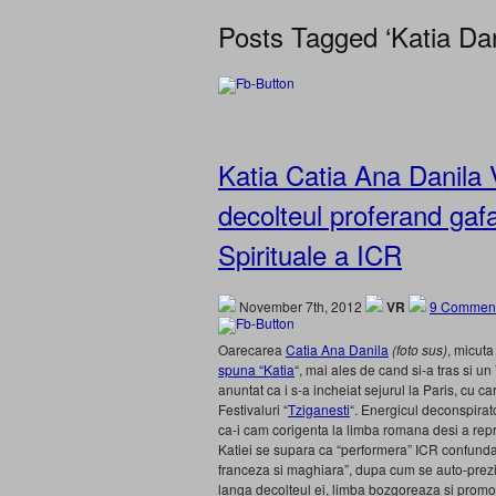
Posts Tagged ‘Katia Da
Katia Catia Ana Danila 
decolteul proferand gafai
Spirituale a ICR
November 7th, 2012
VR
9 Comment
Oarecarea
Catia Ana Danila
(foto sus)
, micuta
spuna “Katia
“, mai ales de cand si-a tras si 
anuntat ca i s-a incheiat sejurul la Paris, cu ca
Festivaluri “
Tziganesti
“. Energicul deconspirat
ca-i cam corigenta la limba romana desi a repr
Katiei se supara ca “performera” ICR confunda “
franceza si maghiara”, dupa cum se auto-prez
langa decolteul ei, limba bozgoreaza si promov