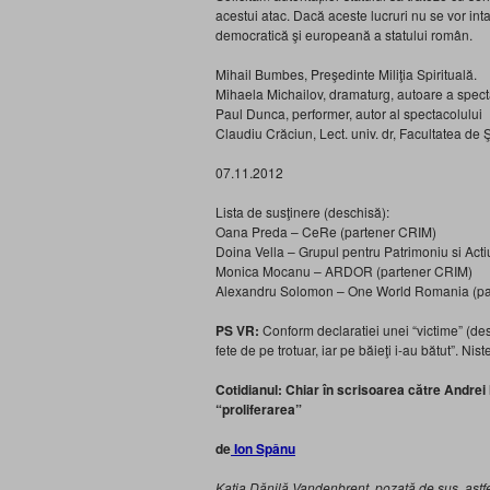
acestui atac. Dacă aceste lucruri nu se vor int
democratică şi europeană a statului român.
Mihail Bumbes, Preşedinte Miliţia Spirituală.
Mihaela Michailov, dramaturg, autoare a spect
Paul Dunca, performer, autor al spectacolului
Claudiu Crăciun, Lect. univ. dr, Facultatea de Şt
07.11.2012
Lista de susţinere (deschisă):
Oana Preda – CeRe (partener CRIM)
Doina Vella – Grupul pentru Patrimoniu si Act
Monica Mocanu – ARDOR (partener CRIM)
Alexandru Solomon – One World Romania (pa
PS VR:
Conform declaratiei unei “victime” (desi
fete de pe trotuar, iar pe băieţi i-au bătut”. Ni
Cotidianul: Chiar în scrisoarea către Andre
“proliferarea”
de
Ion Spânu
Katia Dănilă Vandenbrent, pozată de sus, astfe