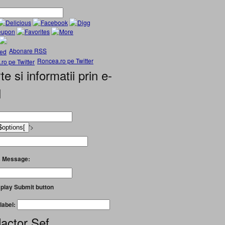
Abonare RSS
Roncea.ro pe Twitter
te si informatii prin e-
l
'>
 Message:
play Submit button
label:
actor Șef