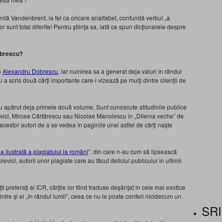
lă Vandenbrent, la fel ca oricare analfabet, confundă verbul „a
or sunt total diferite! Pentru ştiinţa sa, iată ce spun dicţionarele despre
obrescu?
n
Alexandru Dobrescu
, iar numirea sa a generat deja valuri în rândul
 a scris două cărţi importante care-i vizează pe mulţi dintre clienţii de
au apărut deja primele două volume. Sunt cunoscute atitudinile publice
ievici, Mircea Cărtărescu sau Nicolae Manolescu în „Dilema veche” de
cestor autori de a se vedea în paginile unei astfel de cărţi naşte
ria ilustrată a plagiatului la români
”, din care n-au cum să lipsească
vici, autorii unor plagiate care au făcut deliciul publicului în ultimii
i preferaţi ai ICR, cărţile lor fiind traduse deşănţat în cele mai exotice
ntre şi ei „în rândul lumii”, ceea ce nu le poate conferi nicidecum un
SRI