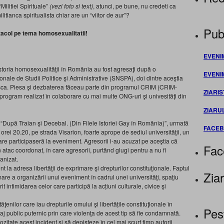
Militiei Spirituale”
(vezi foto si text)
, atunci, pe bune, nu credeti ca
itianca spiritualista chiar are un “viitor de aur”?
Publ
ctacol pe tema homosexualitatii!
EVENI
istoria homosexualităţii în România au fost agresaţi după o
EVENI
ionale de Studii Politice şi Administrative (SNSPA), doi dintre aceştia
easca. Piesa şi dezbaterea făceau parte din programul CRIM (CRIM-
ZIARIS
e, program realizat în colaborare cu mai multe ONG-uri şi univesități din
ZIARU
“După Traian şi Decebal. (Din Filele Istoriei Gay în România)”, urmată
FACE
 orei 20.20, pe strada Visarion, foarte aprope de sediul universităţii, un
are participaseră la eveniment. Agresorii i-au acuzat pe aceştia că
Fac
 atac coordonat, în care agresorii, purtând glugi pentru a nu fi
ganizat.
 la adresa libertăţii de exprimare şi drepturilor constituţionale. Faptul
Ziar
mare a organizării unui eveniment în cadrul unei universităţi, spaţiu
it intimidarea celor care participă la acțiuni culturale, civice şi
cetăţenilor care iau drepturile omului şi libertățile constituţionale în
Pes
j public puternic prin care violenţa de acest tip să fie condamnată.
iozitate acest incident şi să depisteze în cel mai scurt timp autorii