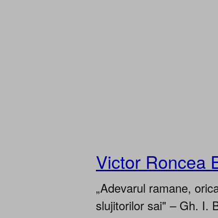
Victor Roncea 
„Adevarul ramane, oricar
slujitorilor sai" – Gh. I. 