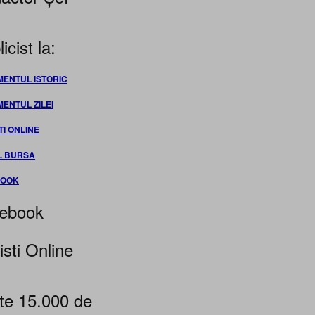
icist la:
MENTUL ISTORIC
MENTUL ZILEI
TI ONLINE
L BURSA
BOOK
ebook
isti Online
te 15.000 de