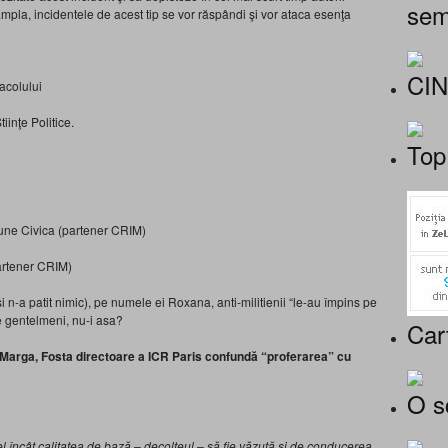
sem
ampla, incidentele de acest tip se vor răspândi şi vor ataca esenţa
CI
acolului
iinţe Politice.
Top
iune Civica (partener CRIM)
rtener CRIM)
 n-a patit nimic), pe numele ei Roxana, anti-militienii “le-au împins pe
ste gentelmeni, nu-i asa?
Car
i Marga, Fosta directoare a ICR Paris confundă “proferarea” cu
O s
l încât calitatea de bază – decolteul – să fie văzută şi de conducerea