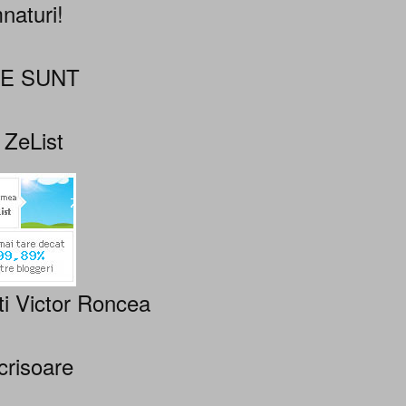
naturi!
NE SUNT
 ZeList
ti Victor Roncea
crisoare