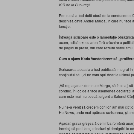
ICR de la Bucureşti
Pentru că a fost dată afară de la conducerea 
deschisă către Andrei Marga, în care nu face a
funcţie.
Întreaga scrisoare este o lamentaţie obraznic
acum, adică executarea fără crâcnire a politici
de pagini în presă, din care rezultă servilismul t
Cum a ajuns Katia Vandenbrent să „prolifere
Scrisoarea aceasta a fost publicată integral în
conţinutul său, ci ne vom opri doar la ultimul p
„Vă rog aşadar, domnule Marga, să încetaţi să p
conduc. În loc de a face asemenea declaraţii ar 
care este mai mult decât urgent a Salonul Cărţi
Nu ne-a venit să credem ochilor, am mai citit o d
HotNews, unde mai apăruse scrisoarea, şi am co
Aşadar, grava greşeală de limba română aparţi
încetaţi să proliferaţi minciuni şi denigrări la a
încetaţi să proferaţi minciuni şi denigrări la a