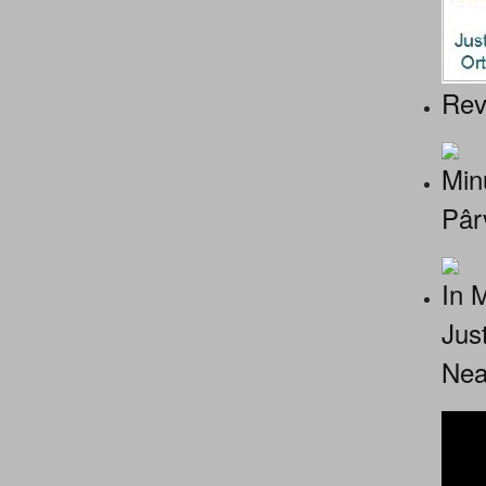
Rev
Minu
Pâr
In 
Jus
Nea