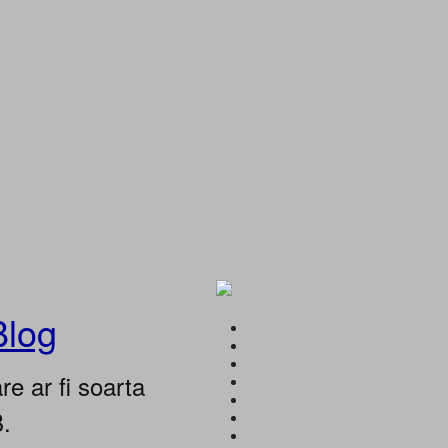
Blog
e ar fi soarta
B.