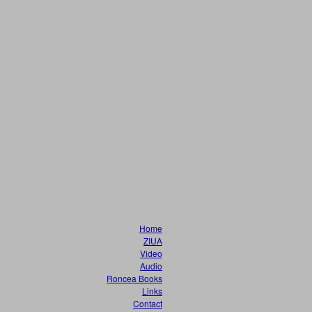
Home
ZIUA
Video
Audio
Roncea Books
Links
Contact