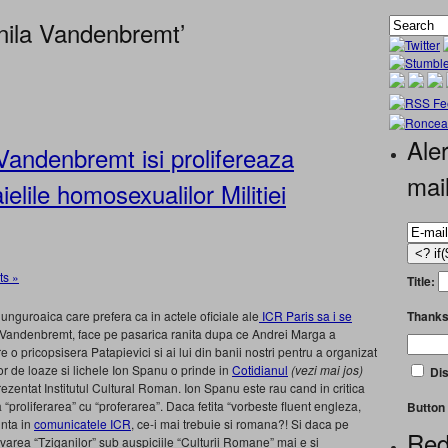
nila Vandenbremt’
Aler
Vandenbremt isi prolifereaza
mai
elile homosexualilor Militiei
s »
Title:
Thanks
 unguroaica care prefera ca in actele oficiale ale
ICR Paris sa i se
un Vandenbremt, face pe pasarica ranita dupa ce Andrei Marga a
re o pricopsisera Patapievici si ai lui din banii nostri pentru a organizat
or de loaze si lichele Ion Spanu o prinde in
Cotidianul
(vezi mai jos)
Dis
ezentat Institutul Cultural Roman. Ion Spanu este rau cand in critica
proliferarea” cu “proferarea”. Daca fetita “vorbeste fluent engleza,
Button 
inta in
comunicatele ICR
, ce-i mai trebuie si romana?! Si daca pe
Red
area “Tziganilor” sub auspiciile “Culturii Romane” mai e si