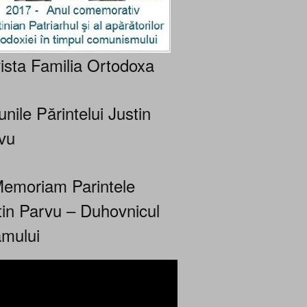
ista Familia Ortodoxa
nile Părintelui Justin
vu
Memoriam Parintele
tin Parvu – Duhovnicul
mului