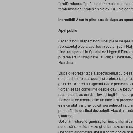
“proliferatoarea” gafaiturilor homosexuale ale “
“proferatoarea” profesionista ex-ICR-ista dar mil
Incredibil! Atac in plina strada dupa un spe
Apel public
Organizatorii şi spectatorii unei piese despre 
reprezentaţie ce a avut loc în sediul Şcolii Naţ
fiind transportaţi la Spitalul de Urgenţă Flor
puterea stă ȋn imaginație) al Miliţiei Spiritual
România.
După o reprezentaţie a spectacolului cu piesa 
de o dezbatere cu studenţi şi profesori, în jurul
grup de 10 tineri au agresat fizic 6 persoane c
‘’organizează conferinţe despre gay’’. A fost un
recunoscuți, au urmărit, lovit şi fugit în mod or
Incidentul de aseară este un atac fără precedent
este cu atât mai grav cu cât s-a petrecut ca ur
prin definiţie destinat dezbaterii. Atacul a urmăr
ştiintifice.
Solicităm tuturor organizaţiilor, instituţiilor şi 
serios să se solidarizeze şi să lanseze un mesa
Solicităm autoritaților statului să trateze cu ser