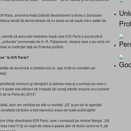
Uniu
ICR Paris, anonima Katia Dănilă Vandenbrent a trimis o Scrisoare
ltceva decât să demonstreze că nu avea ce să caute într-o astfel de
Prof
ă, menită să ascundă metodele după care ICR Paris a lucrat până
Pen
i „culturale” promovate de H.-R. Patapievici, despre care s-au scris mii
otal al instituţiei faţă de Puterea politică.
ze” la ICR Paris?
Goo
 ediţia de duminică a cotidianului.ro, aşa încât nu insistăm pe
asaj:
roliferaţi minciuni şi denigrări la adresa mea şi a echipei pe care o
fi poate mai eficient să începeţi să lucraţi efectiv asupra unui proiect
i de la Paris din 2013”.
ată, apoi am verificat pe site-ul revistei „22” şi pe cel al agenţiei
nstatat că textul a fost reprodus exact de toate publicaţiile!
ne chiar directoarei ICR Paris, care-l somează pe Andrei Marga: „Să
dresa mea”!!! Şi un copil de clasa a şasea ştie că textul corect ar fi „să
dresa mea”!