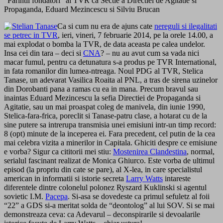
“Parintii fondatori” ai TVR ca Sectie a Directiei de Agitatie si
Propaganda, Eduard Mezincescu si Silviu Brucan
Ca si cum nu era de ajuns cate
nereguli si ilegalitati
se petrec in TVR
, ieri, vineri, 7 februarie 2014, pe la orele 14.00, a
mai explodat o bomba la TVR, de data aceasta pe calea undelor.
Insa cei din tara – deci si
CNA
? – nu au avut cum sa vada nici
macar fumul, pentru ca detunatura s-a produs pe TVR International,
in fata romanilor din lumea-ntreaga. Noul PDG al TVR, Stelica
Tanase, un adevarat Vasilica Roaita al PNL, a tras de sirena uzinelor
din Dorobanti pana a ramas cu ea in mana. Precum bravul sau
inaintas Eduard Mezincescu la sefia Directiei de Propaganda si
Agitatie, sau un mai proaspat coleg de manivela, din iunie 1990,
Stelica-fara-frica, poreclit si Tanase-patru clase, a hotarat cu de la
sine putere sa intrerupa transmisia unei emisiuni intr-un timp record:
8 (opt) minute de la inceperea ei. Fara precedent, cel putin de la cea
mai celebra vizita a minerilor in Capitala. Ghiciti despre ce emisiune
e vorba? Sigur ca cititorii mei stiu:
Mostenirea Clandestina
, normal,
serialul fascinant realizat de Monica Ghiurco. Este vorba de ultimul
episod (la propriu din cate se pare), al X-lea, in care specialistul
american in informatii si istorie secreta
Larry Watts
intareste
diferentele dintre colonelul polonez Ryszard Kuklinski si agentul
sovietic I.M.
Pacepa
. Si-asa se dovedeste ca primul sefuletz al foii
“22” a GDS si-a meritat solda de “deontolog” al lui SOV. Si se mai
demonstreaza ceva: ca Adevarul – deconspirarile si devoalarile