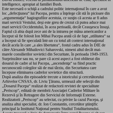
intelligence, apropiat al familiei Bush.
Este necesară o schiţă a cadrului politic internaţional în care a avut
loc „defecţiunea“ lui Pacepa, pentru a înţelege cât stă în picioare din
„argumentaţia“ hagiografilor acestuia, ce susţin că acesta ar fi adus
mari servicii Vestului, deşi este greu de crezut că putea aduce mai
mari servicii Occidentului, în acea perioadă, decât Ceauşescu însuşi.
Faptul că abia după zece ani de la intrarea pe mâna americanilor a
început să fie folosit Ion Mihai Pacepa arată că de fapt „utilitatea“ sa
a început să fie speculată într-un cu totul alt context internaţional
decât acela în care „a ales libertatea“, fostul cadru adus în DIE de
către Alexandr Mihailovici Saharovski, nimeni altul decât mai-
marele consilierilor sovietici din Securitate, în perioada 1949-1953.
Surprinzător sau nu, se pare că acest aspect a fost obliterat din
dosarul de cadre al lui Pacepa, „ascendenţa“ sa fiind practic
necunoscută colegilor săi de mai târziu, din Securitatea care
începuse eliminarea cadrelor sovietice din structură.
După analiza din episoadele trecute a istoricului şi cercetătorului
Arhivelor CNSAS, dr. Liviu Ţăranu, urmează alte selecţii din
„Dosarul Pacepa“ realizat de redactorii revistei de specialitate
„Periscop“, editată de membrii Asociaţiei Cadrelor Militare în
Rezervă şi în Retragere din Serviciul de Informaţii Externe.
Realizatorii „Periscop“ au selectat, cu privire la cazul Pacepa, şi
analiza altui specialist, dr. Ion Constantin, cercetător ştiinţific
principal la Institutul Naţional pentru Studiul Totalitarismului.