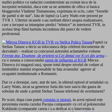
mafiei politice cu radacini cominterniste au existat inca de la
inceputul serialului, daca este sa ne amintim de oftica si basica
bloggerului Vladimir Tismaneanu, exprimata in scris, catre “forurile
de partid si de stat”, fata de faptul ca Larry Watts este prezent pe
TVR 1. Ulterior sicanele s-au rasfrant direct asupra realizatoarei,
care a inceput sa intampine piedici “tehnice” in interiorul TVR, in
acelasi timp fiind hartuita incontinuu din punct de vedere
profesional.
Faptul ca
Stelian Tanase a decis sa inlocuiasca deja celebrul documentar de
dezvaluiri – realizat cu concursul autorului aclamatelor volume
Fereste-ma, Doamne, de prieteni
si
Cei dintai vor fi cei din urma
–
cu o susana a cunoscutului
agent de influenta al KGB
Mircea
Dinescu (si magarul sau), spune totul despre nivelul de cedare al
institutiilor statului responsabile in fata avansului agresiv al
ocupatiei institutionale a Romaniei.
Dar ce a deranjat, oare, atat de tare, la ultimul episod al serialului cu
Larry Watts, incat sa genereze furia din turn sau/si din gaura de
sobolan de unde a primit Stelian Tanase telefonul de avertisment?
Pe scurt, dupa cum puteti
constata si singuri
, in acest episod este
prezentata esenta cazului Pacepa comparativ cu cel al polonezului
Kuklinski (comparatie careia i s-a dedicat si o binevenita si