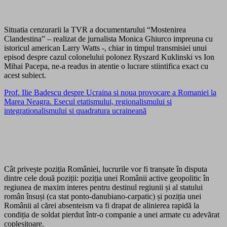
Situatia cenzurarii la TVR a documentarului “Mostenirea
Clandestina” – realizat de jurnalista Monica Ghiurco impreuna cu
istoricul american Larry Watts -, chiar in timpul transmisiei unui
episod despre cazul colonelului polonez Ryszard Kuklinski vs Ion
Mihai Pacepa, ne-a readus in atentie o lucrare stiintifica exact cu
acest subiect.
Prof. Ilie Badescu despre Ucraina si noua provocare a Romaniei la
Marea Neagra. Esecul etatismului, regionalismului si
integrationalismului si quadratura ucraineană
Cât privește poziția României, lucrurile vor fi tranșate în disputa
dintre cele două poziții: poziția unei Românii active geopolitic în
regiunea de maxim interes pentru destinul regiunii și al statului
român însuși (ca stat ponto-danubiano-carpatic) și poziția unei
Românii al cărei absenteism va fi drapat de alinierea rapidă la
condiția de soldat pierdut într-o companie a unei armate cu adevărat
copleșitoare.