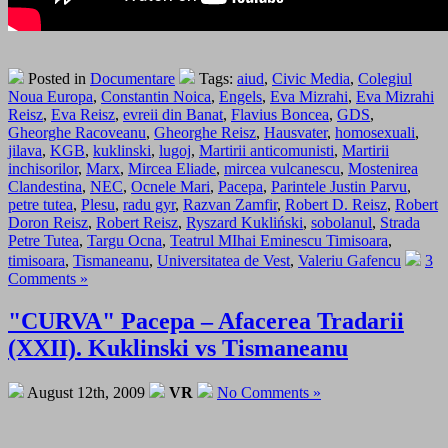
Posted in
Documentare
Tags:
aiud
,
Civic Media
,
Colegiul
Noua Europa
,
Constantin Noica
,
Engels
,
Eva Mizrahi
,
Eva Mizrahi
Reisz
,
Eva Reisz
,
evreii din Banat
,
Flavius Boncea
,
GDS
,
Gheorghe Racoveanu
,
Gheorghe Reisz
,
Hausvater
,
homosexuali
,
jilava
,
KGB
,
kuklinski
,
lugoj
,
Martirii anticomunisti
,
Martirii
inchisorilor
,
Marx
,
Mircea Eliade
,
mircea vulcanescu
,
Mostenirea
Clandestina
,
NEC
,
Ocnele Mari
,
Pacepa
,
Parintele Justin Parvu
,
petre tutea
,
Plesu
,
radu gyr
,
Razvan Zamfir
,
Robert D. Reisz
,
Robert
Doron Reisz
,
Robert Reisz
,
Ryszard Kukliński
,
sobolanul
,
Strada
Petre Tutea
,
Targu Ocna
,
Teatrul MIhai Eminescu Timisoara
,
timisoara
,
Tismaneanu
,
Universitatea de Vest
,
Valeriu Gafencu
3
Comments »
"CURVA" Pacepa – Afacerea Tradarii
(XXII). Kuklinski vs Tismaneanu
August 12th, 2009
VR
No Comments »