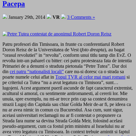
Pacepa
January 29th, 2014
VR
3 Comments »
Patru profesori din Timisoara, in frunte cu conferentiarul Robert
Doron Reisz de la Universitatea de Vest (
foto dreapta
), au bagat
“orasul revolutiei” in “revolta”, conform unui titlu tamp din EvZ. O
revolta intr-un paharel cu bitter: cei patru protesteaza fata de intentia
Primariei de a denumi o straduta pietonala “Petre Tutea”. Dar doi
din
cei patru “nationalisti locali”
care nu-si doresc ca o strada sa
poarte numele celui aflat in
Topul TVR al celor mai mari romani
si
pe criteriul ca Tutea “nu a avut legatura cu Timisora”, sunt…
lugojeni. Acest argument pueril ascunde de fapt caracterul extremist,
acultural si amoral, cu sentimente antiromanesti, al cererii lor. Mie
unuia, spre exemplu, nu mi-ar trece prin cap sa contest denumirea
strazii Lugoj din Capitala sau chiar Golda Meir de-ar fi, pe ideea ca
nu ar avea nimic in comun cu Bucurestiul. Asa cum, sunt sigur,
aceiasi universitari reclamagii nu ar fi contestat o propunere ca
Strada fara nume sa devina Strada Golda Meir, folosind acelasi
pseudo-argument, cum ca fostul prim ministru al Israelului nu ar
avea vreo legatura cu Timisoara. In context trebuie amintit si faptul