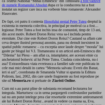
ca Teatrul National “Mihai Eminescu” din Timisoara
a fost vaduvit
de numele Romanului Absolut
dupa ce la conducerea lui a fost
instalat un regizor care inca nu vorbeste bine romaneste: Alexander
Hausvater.
De fapt, cei patru ii contesta
filosofului genial Petre Tutea
dreptul la
existenta in memoria colectiva, in principal pe motivul ca a fost…
legionar. Petre Tutea a fost inchis insa de comunisti, timp de 13 ani,
din acest motiv. Robert Doron Reisz vrea sa-l inchida pentru
eternitate. Dar cine este Robert Doron Reisz? Cautand sa aflam cate
ceva despre ilustrul personaj anonim, pana nu demult inexistent in
spatiul public romanesc – cu exceptia unor laude despre “morala” lui
gasite pe blogul lui V.I. Tismaneanu si un articol anti-Eminescu din
“Dilema” lui Plesu – am aflat ca, intamplator, are aceeasi etnie cu
anchetatorul bolsevic al lui Petre Tutea. Ciudata coincidenta, nu-i
asa? Extraordinara viata evreieasca a familiei sale este publicata in
cele mai mici detalii in cartea “Memoria salvata: Evreii din Banat,
ieri si azi”, coordonata de Smaranda Vultur si aparuta la Editura
Polirom, Iasi, 2002, din care unele fragmente au fost reproduse pe
site-ul
Memoria.ro
si preluate de
Ziaristi Online
.
Cum mi s-au parut pline de substanta recomand lecturarea lor
integrala. Marturisesc ca in urma pargurgerii confesiunilor parintilor
sai nu am putut intelege prea clar resorturile extremiste antiromanesti
ale lui Robert Doron Reisz , avand in vedere ca mama sa, Eva,