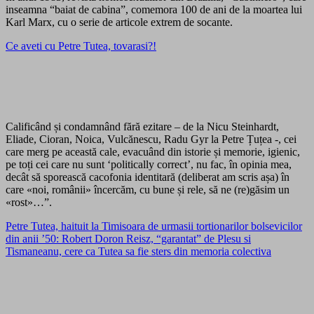
inseamna “baiat de cabina”, comemora 100 de ani de la moartea lui
Karl Marx, cu o serie de articole extrem de socante.
Ce aveti cu Petre Tutea, tovarasi?!
Calificând și condamnând fără ezitare – de la Nicu Steinhardt,
Eliade, Cioran, Noica, Vulcănescu, Radu Gyr la Petre Țuțea -, cei
care merg pe această cale, evacuând din istorie și memorie, igienic,
pe toți cei care nu sunt ‘politically correct’, nu fac, în opinia mea,
decât să sporească cacofonia identitară (deliberat am scris așa) în
care «noi, românii» încercăm, cu bune și rele, să ne (re)găsim un
«rost»…”.
Petre Tutea, haituit la Timisoara de urmasii tortionarilor bolsevicilor
din anii ’50: Robert Doron Reisz, “garantat” de Plesu si
Tismaneanu, cere ca Tutea sa fie sters din memoria colectiva