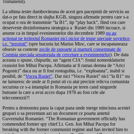
Tismanenii).
La ultima iesire damboviteana de acest gen pacepistii de serviciu au
dat-o pe fata direct in slujba KGB, singura afirmatie pentru care s-a
ocupat o ora de transmisie “la B1”, tip “play back”, fiind cea care
deserveste dezinformarea strategica a Rusiei din 1989 incoace, si
anume ca in timpul evenimentelor din decembrie 1989
nu au
actionat pe teritoriul Romaniei nici picior de trupe speciale sovietice,
i.e. “teroristi”
(spre bucuria lui Marius Mioc, care se incapataneaza
obsesiv sa conteste
zecile de rapoarte si marturii consemnate de
Comisia speciala senatoriala de cercetare a evenimentelor
). De data
aceasta o spune, chipurile, un “agent CIA”: fostul nomenklaturist
ceausist Ion Mihai Pacepa. Afirmatia ar fi ramas demna de “Arici
Pogonici” daca nu ar fi fost rostogolita, i.e. “exploatata”, inabil si
penibil, de “
Vocea Rusiei”
. Dar nici “Vocea Rusiei” nici “la B1” nu
ne lamuresc de unde ar fi putut sti cu atat precizie relicva comunista
securista ce s-a intamplat in Romania pe teren cand singurele
butoane la care a avut acces dupa 1978 au fost cele ale
telecomenzii?!
Pentru a demonstra pana la capat pana unde merge minciuna acestei
grupari o sa prezentam azi un document ce poarta antetul
Guvernului Romaniei. “The Romanian government officially has
commended former spy chief Lt. Gen. Ion Mihai Pacepa for
breaking with the former communist regime and has invited him to