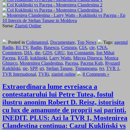
Sursa:
Ziaristi Online
Posted in
Colimatorul
,
Documentare
,
Top News
Tags:
agentul
Badin
,
B1 TV
,
Badin
,
Basescu
,
Cenzura
,
CIA
,
cie
,
CNA
,
Comintern
,
DIA
,
die
,
GDS
,
GRU
,
Ion Constantin
,
Ion Mihai
Pacepa
,
KGB
,
kuklinski
,
Larry Watts
,
Mircea Dinescu
,
Monica
Ghiurco
,
Mostenirea Clandestina
,
Pacepa
,
Pacepa Kgb
,
Ryszard
Kukliński
,
sie
,
SPP
,
sri
,
Stelian Tanase
,
Tismaneanu
,
tvr
,
TVR 1
,
TVR International
,
TVRi
,
ziaristi online
8 Comments »
Extraordinara lume evreiasca a
contestatarului lui Petre Tutea, fostul
ilustru anonim Robert D. Reisz, istorisita
cu lux de amanunte de proprii sai parinti.
INEDIT. PLUS: Azi la TVR 1, Mostenirea
Clandestina continua: Cazul Kukliński vs