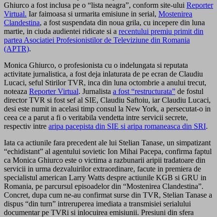
Ghiurco a fost inclusa pe o “lista neagra”, conform site-ului
Reporter
Virtual.
Iar faimoasa si urmarita emisiune in serial,
Mostenirea
Clandestina
, a fost suspendata din noua grila, cu incepere din luna
martie, in ciuda audientei ridicate si a
recentului premiu primit din
partea Asociatiei Profesionistilor de Televiziune din Romania
(APTR)
.
Monica Ghiurco, o profesionista cu o indelungata si reputata
activitate jurnalistica, a fost deja inlaturata de pe ecran de Claudiu
Lucaci, seful Stirilor TVR, inca din luna octombrie a anului trecut,
noteaza
Reporter Virtual
. Jurnalista
a fost “restructurata”
de fostul
director TVR si fost sef al SIE, Claudiu Saftoiu, iar Claudiu Lucaci,
desi este numit in acelasi timp consul la New York, a persecutat-o in
ceea ce a parut a fi o veritabila vendetta intre servicii secrete,
respectiv intre
aripa pacepista din SIE si aripa romaneasca din SRI
.
Iata ca actiunile fara precedent ale lui Stelian Tanase, un simpatizant
“echidistant” al agentului sovietic Ion Mihai Pacepa, confirma faptul
ca Monica Ghiurco este o victima a razbunarii aripii tradatoare din
servicii in urma dezvaluirilor extraordinare, facute in premiera de
specialistul american Larry Watts despre actiunile KGB si GRU in
Romania, pe parcursul episoadelor din “Mostenirea Clandestina”.
Concret, dupa cum ne-au confirmat surse din TVR, Stelian Tanase a
dispus “din turn” intreruperea imediata a transmisiei serialului
documentar pe TVRi si inlocuirea emisiunii. Presiuni din sfera