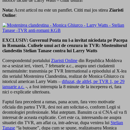
istorice facute de Larry Watts – chiar ustura!
Nota:
Acest articol nu este un pamflet. Cititi mai jos stirea
Ziaristi
Online
:
EXCLUSIV: Guvernul Ponta nu l-a invitat niciodata pe Pacepa
in Romania. Culisele unui act de cenzura in TVR: Mostenitorul
clandestin Stelian Tanase contra lui Larry Watts
Corespondentul portalului
Ziaristi Online
din Republica Moldova
ne-a sesizat ieri, vineri, 7 februarie a.c., asupra unei ciudatenii
nemaintalnite: transmisia pe TVR International a episodului al X-lea
din serialul Mostenirea Clandestina, realizat de Monica Ghiurco cu
istoricul american Larry Watts –
difuzat, de altfel, pe TVR 1, pe 29
ianuarie a.c.
-, a fost intrerupta la 8 minute de la inceperea ei, fara
nici o explicatie ulterioara.
Faptul fara precedent a ramas, pana acum, fara vreo motivatie
oficiala din partea TVR, desi noi am solicitat-o, conform Legii si
deontologiei profesionale. Mai asteptam. Banuim ca si CNA-ul va fi
interesat de aceasta explicatie. Cert este ca, interesandu-ne asupra
situatiei din TVR, am aflat ca, intr-adevar, dupa venirea lui
Stelian
Tanase
“la butoane”, dupa cum se spune, realizatoarea Monica