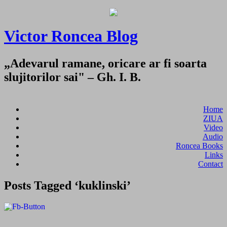
Victor Roncea Blog
„Adevarul ramane, oricare ar fi soarta
slujitorilor sai" – Gh. I. B.
Home
ZIUA
Video
Audio
Roncea Books
Links
Contact
Posts Tagged ‘kuklinski’