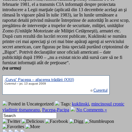
februarie 1981, el a transmis CIA informaţii despre proiectata
introducere a Legii marţiale (aplicată din 13 decembrie acelaşi an şi
rămasă în vigoare până în iulie 1983), iar în lunile următoare a
raportat detalii privind măsurile întreprinse de autorităţi în acest scop,
pregătirea de intervenţie a trupelor de securitate, miliţiei, unităţilor
Zomo (Unităţile Motorizate ale Miliţiei Cetăţeneşti), armatei etc.
După cum rezultă din lucrări recent publicate, Kuklinski se număra
printre cei mai apreciaţi şi cei mai bine apăraţi agenţi ai serviciului
secret american, care figurau pe lista specială purtând criptonimul de
„Bigot“. Potrivit declaraţiilor unor oficiali americani – date
publicităţii după 1990 – „nu a existat nicio altă sursă care să ne fi
furnizat informaţii atât de preţioase“.
(va urma)
„Curva“ Pacepa – afacerea trădării (XXII)
Curentul – joi, 13 august 2009
Curentul
©
Posted in Uncategorized
Tags:
kuklinski
,
mincinosul cronic
vladimir tismaneanu
,
Pacepa-Pacipa
No Comments »