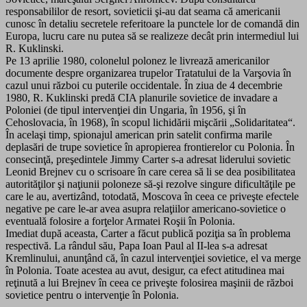
responsabililor de resort, sovieticii şi-au dat seama că americanii
cunosc în detaliu secretele referitoare la punctele lor de comandă din
Europa, lucru care nu putea să se realizeze decât prin intermediul lui
R. Kuklinski.
Pe 13 aprilie 1980, colonelul polonez le livrează americanilor
documente despre organizarea trupelor Tratatului de la Varşovia în
cazul unui război cu puterile occidentale. În ziua de 4 decembrie
1980, R. Kuklinski predă CIA planurile sovietice de invadare a
Poloniei (de tipul intervenţiei din Ungaria, în 1956, şi în
Cehoslovacia, în 1968), în scopul lichidării mişcării „Solidaritatea“.
În acelaşi timp, spionajul american prin satelit confirma marile
deplasări de trupe sovietice în apropierea frontierelor cu Polonia. În
consecinţă, preşedintele Jimmy Carter s-a adresat liderului sovietic
Leonid Brejnev cu o scrisoare în care cerea să li se dea posibilitatea
autorităţilor şi naţiunii poloneze să-şi rezolve singure dificultăţile pe
care le au, avertizând, totodată, Moscova în ceea ce priveşte efectele
negative pe care le-ar avea asupra relaţiilor americano-sovietice o
eventuală folosire a forţelor Armatei Roşii în Polonia.
Imediat după aceasta, Carter a făcut publică poziţia sa în problema
respectivă. La rândul său, Papa Ioan Paul al II-lea s-a adresat
Kremlinului, anunţând că, în cazul intervenţiei sovietice, el va merge
în Polonia. Toate acestea au avut, desigur, ca efect atitudinea mai
reţinută a lui Brejnev în ceea ce priveşte folosirea maşinii de război
sovietice pentru o intervenţie în Polonia.