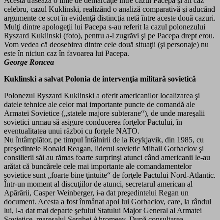
Acesta trasează o linie de demarcaţie între cazul Pacepa şi alt caz
celebru, cazul Kuklinski, realizând o analiză comparativă şi aducând
argumente ce scot în evidenţă distincţia netă între aceste două cazuri.
Mulţi dintre apologeţii lui Pacepa s-au referit la cazul polonezului
Ryszard Kuklinski (foto), pentru a-l zugrăvi şi pe Pacepa drept erou.
Vom vedea că deosebirea dintre cele două situaţii (şi personaje) nu
este în niciun caz în favoarea lui Pacepa.
George Roncea
Kuklinski a salvat Polonia de intervenţia militară sovietică
Polonezul Ryszard Kuklinski a oferit americanilor localizarea şi
datele tehnice ale celor mai importante puncte de comandă ale
Armatei Sovietice („statele majore subterane“), de unde mareşalii
sovietici urmau să asigure conducerea forţelor Pactului, în
eventualitatea unui război cu forţele NATO.
Nu întâmplător, pe timpul întâlnirii de la Reykjavik, din 1985, cu
preşedintele Ronald Reagan, liderul sovietic Mihail Gorbaciov şi
consilierii săi au rămas foarte surprinşi atunci când americanii le-au
arătat că buncărele cele mai importante ale comandamentelor
sovietice sunt „foarte bine ţintuite“ de forţele Pactului Nord-Atlantic.
Într-un moment al discuţiilor de atunci, secretarul american al
Apărării, Casper Weinberger, i-a dat preşedintelui Regan un
document. Acesta a fost înmânat apoi lui Gorbaciov, care, la rândul
lui, l-a dat mai departe şefului Statului Major General al Armatei
Sovietice, mareşalul Serghei Ahromeev. După consultarea