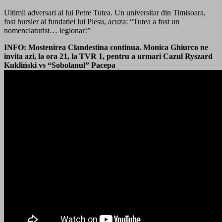
Ultimii adversari ai lui Petre Tutea. Un universitar din Timisoara,
fost bursier al fundatiei lui Plesu, acuza: “Tutea a fost un
nomenclaturist… legionar!”
INFO: Mostenirea Clandestina continua. Monica Ghiurco ne
invita azi, la ora 21, la TVR 1, pentru a urmari Cazul Ryszard
Kukliński vs “Sobolanul” Pacepa