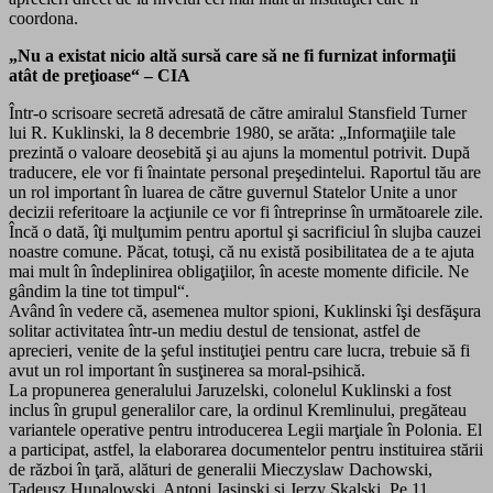
coordona.
„Nu a existat nicio altă sursă care să ne fi furnizat informaţii
atât de preţioase“ – CIA
Într-o scrisoare secretă adresată de către amiralul Stansfield Turner
lui R. Kuklinski, la 8 decembrie 1980, se arăta: „Informaţiile tale
prezintă o valoare deosebită şi au ajuns la momentul potrivit. După
traducere, ele vor fi înaintate personal preşedintelui. Raportul tău are
un rol important în luarea de către guvernul Statelor Unite a unor
decizii referitoare la acţiunile ce vor fi întreprinse în următoarele zile.
Încă o dată, îţi mulţumim pentru aportul şi sacrificiul în slujba cauzei
noastre comune. Păcat, totuşi, că nu există posibilitatea de a te ajuta
mai mult în îndeplinirea obligaţiilor, în aceste momente dificile. Ne
gândim la tine tot timpul“.
Având în vedere că, asemenea multor spioni, Kuklinski îşi desfăşura
solitar activitatea într-un mediu destul de tensionat, astfel de
aprecieri, venite de la şeful instituţiei pentru care lucra, trebuie să fi
avut un rol important în susţinerea sa moral-psihică.
La propunerea generalului Jaruzelski, colonelul Kuklinski a fost
inclus în grupul generalilor care, la ordinul Kremlinului, pregăteau
variantele operative pentru introducerea Legii marţiale în Polonia. El
a participat, astfel, la elaborarea documentelor pentru instituirea stării
de război în ţară, alături de generalii Mieczyslaw Dachowski,
Tadeusz Hupalowski, Antoni Jasinski şi Jerzy Skalski. Pe 11