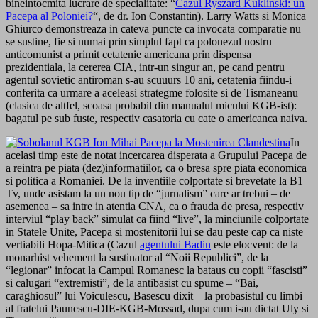
bineintocmita lucrare de specialitate: “
Cazul Ryszard Kuklinski: un
Pacepa al Poloniei?
“, de dr. Ion Constantin). Larry Watts si Monica
Ghiurco demonstreaza in cateva puncte ca invocata comparatie nu
se sustine, fie si numai prin simplul fapt ca polonezul nostru
anticomunist a primit cetatenie americana prin dispensa
prezidentiala, la cererea CIA, intr-un singur an, pe cand pentru
agentul sovietic antiroman s-au scuuurs 10 ani, cetatenia fiindu-i
conferita ca urmare a aceleasi strategme folosite si de Tismaneanu
(clasica de altfel, scoasa probabil din manualul micului KGB-ist):
bagatul pe sub fuste, respectiv casatoria cu cate o americanca naiva.
In
acelasi timp este de notat incercarea disperata a Grupului Pacepa de
a reintra pe piata (dez)informatiilor, ca o bresa spre piata economica
si politica a Romaniei. De la inventiile colportate si brevetate la B1
Tv, unde asistam la un nou tip de “jurnalism” care ar trebui – de
asemenea – sa intre in atentia CNA, ca o frauda de presa, respectiv
interviul “play back” simulat ca fiind “live”, la minciunile colportate
in Statele Unite, Pacepa si mostenitorii lui se dau peste cap ca niste
vertiabili Hopa-Mitica (Cazul
agentului Badin
este elocvent: de la
monarhist vehement la sustinator al “Noii Republici”, de la
“legionar” infocat la Campul Romanesc la bataus cu copii “fascisti”
si calugari “extremisti”, de la antibasist cu spume – “Bai,
caraghiosul” lui Voiculescu, Basescu dixit – la probasistul cu limbi
al fratelui Paunescu-DIE-KGB-Mossad, dupa cum i-au dictat Uly si