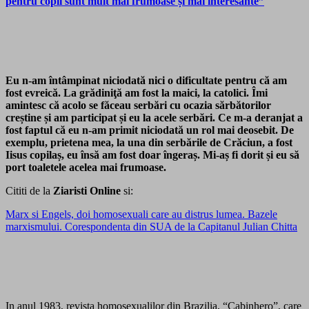
pentru copii sunt mult mai frumoase și mai interesante”
Eu n-am întâmpinat niciodată nici o dificultate pentru că am
fost evreică. La grădiniţă am fost la maici, la catolici. Îmi
amintesc că acolo se făceau serbări cu ocazia sărbătorilor
creștine și am participat și eu la acele serbări. Ce m‑a deranjat a
fost faptul că eu n‑am primit niciodată un rol mai deosebit. De
exemplu, prietena mea, la una din serbările de Crăciun, a fost
Iisus copilaș, eu însă am fost doar îngeraș. Mi‑aș fi dorit și eu să
port toaletele acelea mai frumoase.
Cititi de la
Ziaristi Online
si:
Marx si Engels, doi homosexuali care au distrus lumea. Bazele
marxismului. Corespondenta din SUA de la Capitanul Julian Chitta
In anul 1983, revista homosexualilor din Brazilia, “Cabinhero”, care