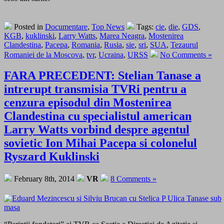
Posted in
Documentare
,
Top News
Tags:
cie
,
die
,
GDS
,
KGB
,
kuklinski
,
Larry Watts
,
Marea Neagra
,
Mostenirea
Clandestina
,
Pacepa
,
Romania
,
Rusia
,
sie
,
sri
,
SUA
,
Tezaurul
Romaniei de la Moscova
,
tvr
,
Ucraina
,
URSS
No Comments »
FARA PRECEDENT: Stelian Tanase a
intrerupt transmisia TVRi pentru a
cenzura episodul din Mostenirea
Clandestina cu specialistul american
Larry Watts vorbind despre agentul
sovietic Ion Mihai Pacepa si colonelul
Ryszard Kuklinski
February 8th, 2014
VR
8 Comments »