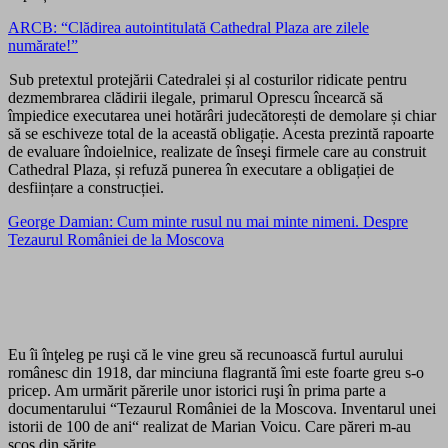
ARCB: “Clădirea autointitulată Cathedral Plaza are zilele
numărate!”
Sub pretextul protejării Catedralei și al costurilor ridicate pentru
dezmembrarea clădirii ilegale, primarul Oprescu încearcă să
împiedice executarea unei hotărâri judecătorești de demolare și chiar
să se eschiveze total de la această obligație. Acesta prezintă rapoarte
de evaluare îndoielnice, realizate de înseşi firmele care au construit
Cathedral Plaza, și refuză punerea în executare a obligației de
desființare a construcției.
George Damian: Cum minte rusul nu mai minte nimeni. Despre
Tezaurul României de la Moscova
Eu îi înţeleg pe ruşi că le vine greu să recunoască furtul aurului
românesc din 1918, dar minciuna flagrantă îmi este foarte greu s-o
pricep. Am urmărit părerile unor istorici ruşi în prima parte a
documentarului “Tezaurul României de la Moscova. Inventarul unei
istorii de 100 de ani“ realizat de Marian Voicu. Care păreri m-au
scos din sărite.