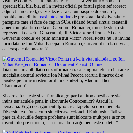
visit the country as an honored guest” – “Guvernul Romaniei a
apreciat bla, bla, bla, si l-a invitat oficial pe fostul spion sef (corect
adjunct – nota red,) sa viziteze tara ca un oaspete de onoare”,
trambita una dintre
masinutele online
de propaganda si diversiune
pacepiste care-si face de cap in SUA sfidand bunul simt si cetatenii
americani platitori de taxe. Guvernul Romaniei, din cate stim, este
reprezentat de seful Guvernului, dl. Victor Viorel Ponta. Si daca
Guvernul condus de prim-ministrul Victor Viorel Ponta nu l-a invitat
niciodata pe Ion Mihai Pacepa in Romania, Guvernul cui l-a invitat,
ca “oaspete de onoare”?
Iata cum am anihiliat o dezinformare crasa, singura tehnica in care e
specialist agentul sovietic Ion Mihai Pacepa (caruia ii merge de-a
busilea pe urme mostenitorul lui clandestin, Vladimir Ilici
Tismaneanu).
Si care a fost, este si va fi replica gruparii antiromanesti care si-a
intins tentaculele pana in alcovurile Cotrocenilor? Atacul la
persoana. Fuga de argument. Ignorarea faptelor si documentelor.
Diversiunea. Dupa cum sintetizeaza colonelul Kuklinski: “Mi se
pare ca discutiile despre probleme sunt inlocuite mult prea usor cu
discutii despre oameni, iar cel mai bun argument este epitetul”.