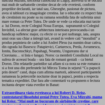
nascuta Mizrahi, doctorita cunoscuta in Lugoj, aniversa si se bucura
mai mult de sarbatorile crestine decat de cele evreiesti, conform
propriilor declaratii, iar tatal sau, Gheorghe, pasionat de pictura,
avea si tablouri cu imagologie crestina. Iar o educatie cu respect fata
de crestinism nu poate sa nu ramana sensibila fata de suferinta unui
mare roman ca Petre Tutea. De unde se vede ca educatia mai tarzie
a lui Doron, recte Colegiul Noua Europa, supranumit si Colegiul
Invizibil, i-a afectat grav arhitectura interioara provocandu-i un
handicap sufletesc major, cu efecte ce se pot rasfrange, iata, asupra
unui oras sau chiar a intregii tari, avand in vedere cati “moralisti” a
produs pepiniera de cadre a lui Andrei Plesu (sa numim doar cativa,
din ograda lui Basescu: Patapievici, Cartarescu, Preda, Avramescu,
Ionita, Baconschkyi, Papahagi, Neamtu, Ungureanu dar si
Cioroianu… si lista e lunga). Noroc ca membrii Consiliului Local nu
sufera de aceeasi boala – ura fata de romani geniali – ca bietul
Doron. Din relatarile parintilor sai aflam si ca nora sa este romanca
si a fost una din preferatele lui Mircea Toma in sejurul “Cu papucii
prin desert” cand, dupa cum afirma martorii, adeseori participantele
ramaneau la petrecerile nocturne doar in papuci, pentru a respecta
tematica expeditiei. Dar fara alte comentarii va propunem o lectura
incitanta despre viata evreilor in Banat:
Extraordinara viata evreieasca a lui Robert D. Reisz,
contestatarul filosofului genial Petre Tutea. Eva Mizrahi, mama
lui Reisz: “Mai mult ne bucuram de sărbătorile creștine, care