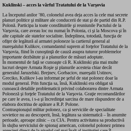
Kuklinski – acces la vârful Tratatului de la Varşovia
La începutul anilor ’80, colonelul avea deja acces la cele mai secrete
planuri politice şi militare ale conducerii de stat şi de partid din R.P.
Polonă. Participa la toate consfătuirile şi reuniunile Pactului de la
Varşovia, care aveau loc nu numai în Polonia, ci şi la Moscova şi în
alte capitale ale statelor socialiste. Îndeplinea, totodată, funcţia de
ofiţer de legătură al armatei poloneze la cartierul general al
mareşalului Kulikov, comandantul suprem al forţelor Tratatului de la
Varşovia, fiind în cunoştinţă de cauză asupra tuturor problemelor
importante dezbătute şi a planurilor de măsuri adoptate.
În momentul de faţă se cunoaşte că R. Kuklinski ştia mai multe
lucruri despre Armata Roşie şi planurile acesteia chiar decât
generalul Jaruzelski. Brejnev, Gorbaciov, mareşalii Ustinov,
Greciko, Kulikov l-au informat pe şeful de stat polonez doar la
modul general. Prin funcţia sa, însă, Kuklinski era obligat să
cunoască detaliile problematicii privind colaborarea dintre Armata
Poloneză şi forţele Tratatului de la Varşovia. Graţie recomandărilor
pe care le avea, i s-a şi încredinţat sarcina de mare răspundere de a
elabora doctrina de apărare a R.P. Polone.
Contraspionajul militar polonez, ca şi serviciile de specialitate
sovietice nu au descoperit, însă, legătura sa sistematică – în anumite
perioade, aproape zilnic – cu CIA. Pentru activitatea sa productivă
în slujba serviciului de spionaj american, colonelul polonez primea
aprecieri direct de la nivelul cel mai înalt al instituţiei care îl