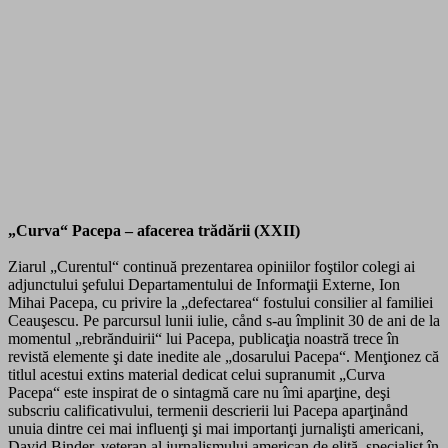
„Curva“ Pacepa – afacerea trădării (XXII)
Ziarul „Curentul“ continuă prezentarea opiniilor foştilor colegi ai
adjunctului şefului Departamentului de Informaţii Externe, Ion
Mihai Pacepa, cu privire la „defectarea“ fostului consilier al familiei
Ceauşescu. Pe parcursul lunii iulie, cånd s-au împlinit 30 de ani de la
momentul „rebrănduirii“ lui Pacepa, publicaţia noastră trece în
revistă elemente şi date inedite ale „dosarului Pacepa“. Menţionez că
titlul acestui extins material dedicat celui supranumit „Curva
Pacepa“ este inspirat de o sintagmă care nu îmi aparţine, deşi
subscriu calificativului, termenii descrierii lui Pacepa aparţinånd
unuia dintre cei mai influenţi şi mai importanţi jurnalişti americani,
David Binder, veteran al jurnalismului american de elită, specialist în