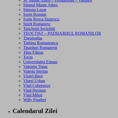
Sf. Munte Athos – Pemptousia – Vatoped
Sfantul Munte Athos
Simona Lazar
Sorin Bogdan
Sorin Rosca Stanescu
Spirit Romanesc
Tanchistii Invizibili
TEOCTIST – PATRIARHUL ROMANILOR
Theologhia
Tighina Romaneasca
Tiparituri Romanesti
Titus Filipas
Tociu
Universitatea Emaus
Valentin Tigau
Valeriu Sterian
Viorel Ilisoi
Viorel Urban
Vlad Cubreacov
Vlad Herman
Vlad Mihai
Willy Pragher
Calendarul Zilei