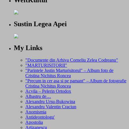
WeltKultur
Sustin Legea Apei
My Links
"Documente din Arhiva Corneliu Zelea Codreanu"
"MARTURISITORII"
"Parintele Justin Marturisitorul" – Album foto de
Cristina Nichitus Roncea
"Precum in cer asa si pe pamant" – Album de fotografie
Cristina Nichitus Roncea
Acvila – Pelerin Ortodox
Albastru de…
Alexandru Ursu-Bukowina
Alexandru Valentin Craciun
Anomismia
Antideontologu'
Apostolia
Artizanescu