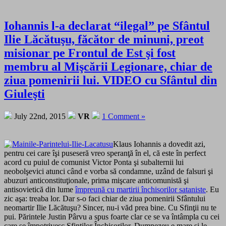
Iohannis l-a declarat “ilegal” pe Sfântul
Ilie Lăcătuşu, făcător de minuni, preot
misionar pe Frontul de Est şi fost
membru al Mişcării Legionare, chiar de
ziua pomenirii lui. VIDEO cu Sfântul din
Giuleşti
July 22nd, 2015
VR
1 Comment »
Klaus Iohannis a dovedit azi,
pentru cei care îşi puseseră vreo speranţă în el, că este în perfect
acord cu puiul de comunist Victor Ponta şi subalternii lui
neobolşevici atunci când e vorba să condamne, uzând de falsuri şi
abuzuri anticonstituţionale, prima mişcare anticomunistă şi
antisovietică din lume
împreună cu martirii închisorilor sataniste
. Eu
zic aşa: treaba lor. Dar s-o faci chiar de ziua pomenirii Sfântului
neomartir Ilie Lăcătuşu? Sincer, nu-i văd prea bine. Cu Sfinţii nu te
pui. Părintele Justin Pârvu a spus foarte clar ce se va întâmpla cu cei
care se împotrivesc Sfinţilor Închisorilor. Dumnezeu e mare şi le