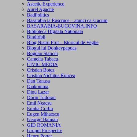
Ascetic Experience
Aurel Agache
BadPolitics
Basarabia la Rascruce – atunci ca si acum
BASARABIA-BUCOVINA.INFO
Biblioteca Digitala Nationala
Bindiribli
Blog Nistru Prut – Istoricul de Veghe
Blogul lui Donkeypapuas
Bogdan Stanciu
Camelia Tabacu
CIVIC MEDIA
Cristian Botez
Cristina Nichitus Roncea
Dan Tanasa
Diakonima
Dinu Lazar
Dorin Tudoran
Emil Neacsu
Emilia Corbu
Eugen Mihaescu
George Damian
GID ROMANIA
Grupul Prospectiv
Henry Porter