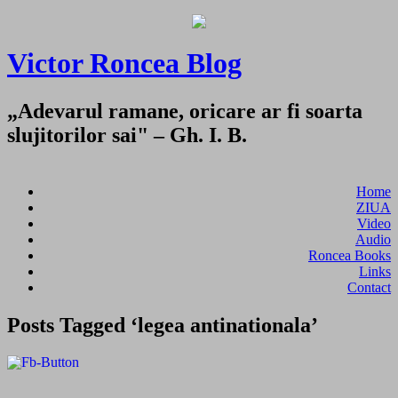
Victor Roncea Blog
„Adevarul ramane, oricare ar fi soarta
slujitorilor sai" – Gh. I. B.
Home
ZIUA
Video
Audio
Roncea Books
Links
Contact
Posts Tagged ‘legea antinationala’