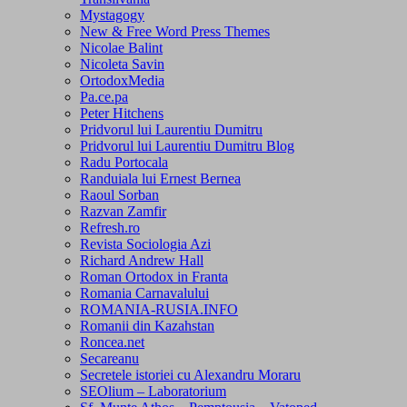
Mystagogy
New & Free Word Press Themes
Nicolae Balint
Nicoleta Savin
OrtodoxMedia
Pa.ce.pa
Peter Hitchens
Pridvorul lui Laurentiu Dumitru
Pridvorul lui Laurentiu Dumitru Blog
Radu Portocala
Randuiala lui Ernest Bernea
Raoul Sorban
Razvan Zamfir
Refresh.ro
Revista Sociologia Azi
Richard Andrew Hall
Roman Ortodox in Franta
Romania Carnavalului
ROMANIA-RUSIA.INFO
Romanii din Kazahstan
Roncea.net
Secareanu
Secretele istoriei cu Alexandru Moraru
SEOlium – Laboratorium