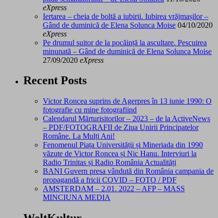
eXpress
Iertarea – cheia de boltă a iubirii. Iubirea vrăjmașilor –
Gând de duminică de Elena Solunca Moise
04/10/2020
eXpress
Pe drumul suitor de la pocăință la ascultare. Pescuirea
minunată – Gând de duminică de Elena Solunca Moise
27/09/2020
eXpress
Recent Posts
Victor Roncea suprins de Agerpres în 13 iunie 1990: O
fotografie cu mine fotografiind
Calendarul Mărturisitorilor – 2023 – de la ActiveNews
– PDF/FOTOGRAFII de Ziua Unirii Principatelor
Române. La Mulți Ani!
Fenomenul Piața Universității și Mineriada din 1990
văzute de Victor Roncea și Nic Hanu. Interviuri la
Radio Trinitas și Radio România Actualități
BANI Guvern presa vândută din România campania de
propagandă a fricii COVID – FOTO / PDF
AMSTERDAM – 2.01. 2022 – AFP – MASS
MINCIUNA MEDIA