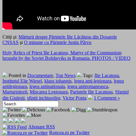
Citiţi şi:
Mărturii despre Părintele Ilie Lăcătuşu din Dosarele
CNSAS
şi
O minune cu Părintele Justin Pârvu
Holy Relics of Priest Ilie Lacatusu, Martyr of the Communism
brought by the Soviet Bolsheviks in Romania. PHOTOS / VIDEO
Posted in
Documentare
,
Top News
Tags:
Ilie Lacatusu
,
Institutul Elie Wiesel
,
klaus iohannis
,
legea anti-legionara
,
legea
antilegionara
,
legea antinationala
,
legea antiromaneasca
,
Marturisitorii
,
Miscarea Legionara
,
Parintele Ilie Lacatusu
,
Sfantul
din Giulesti
,
sfintii inchisorilor
,
Victor Ponta
1 Comment »
Abonare RSS
Roncea.ro pe Twitter