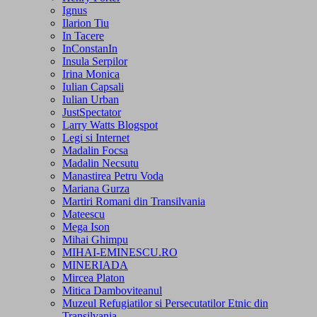
Ignus
Ilarion Tiu
In Tacere
InConstanIn
Insula Serpilor
Irina Monica
Iulian Capsali
Iulian Urban
JustSpectator
Larry Watts Blogspot
Legi si Internet
Madalin Focsa
Madalin Necsutu
Manastirea Petru Voda
Mariana Gurza
Martiri Romani din Transilvania
Mateescu
Mega Ison
Mihai Ghimpu
MIHAI-EMINESCU.RO
MINERIADA
Mircea Platon
Mitica Damboviteanul
Muzeul Refugiatilor si Persecutatilor Etnic din
Transilvania