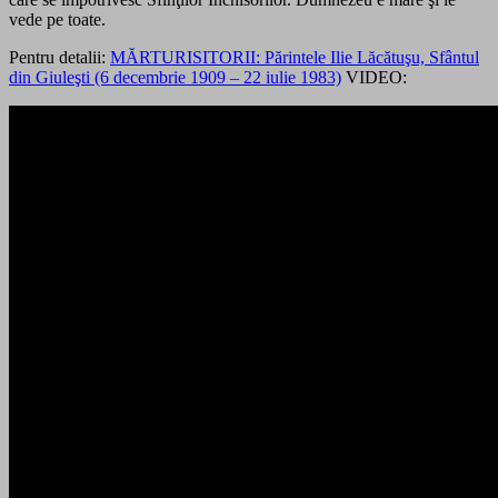
vede pe toate.
Pentru detalii:
MĂRTURISITORII: Părintele Ilie Lăcătuşu, Sfântul
din Giuleşti (6 decembrie 1909 – 22 iulie 1983)
VIDEO: