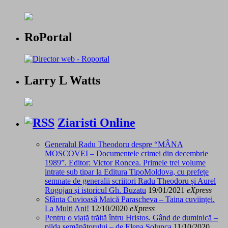
RoPortal
Larry L Watts
Ziaristi Online
Generalul Radu Theodoru despre “MÂNA
MOSCOVEI – Documentele crimei din decembrie
1989”. Editor: Victor Roncea. Primele trei volume
intrate sub tipar la Editura TipoMoldova, cu prefețe
semnate de generalii scriitori Radu Theodoru și Aurel
Rogojan și istoricul Gh. Buzatu
19/01/2021
eXpress
Sfânta Cuvioasă Maică Parascheva – Taina cuviinței.
La Mulți Ani!
12/10/2020
eXpress
Pentru o viață trăită întru Hristos. Gând de duminică –
pilda semănătorului – de Elena Solunca
11/10/2020