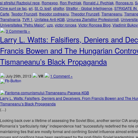
si sfirsitul Razboiul rece
,
Romexpo
,
Ron Rychlak
,
Ronald J. Rychlak
,
Roncea.ro
,
S
Cine sunt ce fac
,
sri
,
St. O. Iosif
,
stratfor
,
Stratfor - Global Intelligence
,
STRIGATE IN
Carte
,
Teodor Frunzeti
,
theodor codreanu
,
Theodor Frunzeti
,
Tismaneanu
,
Tisman
Transilvania
,
TVR 1
,
Unitatea Anti-KGB
,
Uniunea Ziaristilor Profesionisti
,
Universit
Universitatea ”Petru Maior”
,
uzp
,
victor roncea
,
Victor Roncea Blog
,
Vladimir Bukov
3 Comments »
Larry L. Watts: Falsifiers, Deniers and De
Francis Bowen and The Hungarian Controv
Tismaneanu’s Black Propaganda
July 29th, 2013
VR
1 Comment »
Larry L. Watts: Falsifiers, Deniers and Deceivers. From Francis Bowen and The Hu
Tismaneanu’s Black Propaganda
(…)
Looking back over a lifetime of assessing the Soviet Bloc, another senior CIA analy
Romania’s “particularly risky” independence had “successfully redefined the role o
maintaining ties that are mostly formal and confining Soviet influence almost entirely 
moves and positions have been swallowed by the post-Stalin Soviet leaderships,