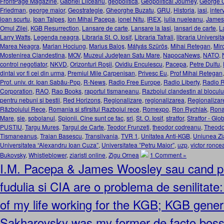
FrontPage Magazine
,
Gabriel Liiceanu
,
geopolitica
,
Geopolitical Journey
,
George 
Friedman
,
george maior
,
Geostrategie
,
Gheorghe Buzatu
,
GRU
,
Historia
,
iasi
,
inter
ioan scurtu
,
Ioan Talpes
,
Ion Mihai Pacepa
,
ionel Nitu
,
IREX
,
iulia nueleanu
,
James
Omul Zilei
,
KGB Resurrection
,
Lansare de carte
,
Lansare la Iasi
,
lansari de carte
,
L
Larry Watts
,
Legenda neagra
,
Libraria St. O. Iosif
,
Libraria Tafrali
,
libraria Universit
Marea Neagra
,
Marian Hociung
,
Marius Baloş
,
Mátyás Szürös
,
Mihai Retegan
,
Mir
Mostenirea Clandestina
,
MOV
,
Muzeul Judeţean Satu Mare
,
NapocaNews
,
NATO
,
control negotiator
,
NKVD
,
Orizonturi Roşii
,
Ovidiu Enculescu
,
Pacepa
,
Petre Dulfu
,
dintai vor fi cei din urma
,
Premiul Mile Carpenisan
,
Privesc Eu
,
Prof Mihai Retegan
Prof. univ. dr. Ioan Sabău-Pop
,
R-News
,
Radio Free Europe
,
Radio Liberty
,
Radio R
Corporation
,
RAO
,
Rao Books
,
raportul tismaneanu
,
Razboiul clandestin al blocul
pentru nebuni si bestii
,
Red Horizons
,
Regionalizare
,
regionalizarea
,
Regionaliza
Războiului Rece
,
Romania si sfirsitul Razboiul rece
,
Romexpo
,
Ron Rychlak
,
Rona
Mare
,
sie
,
sobolanul
,
Spionii. Cine sunt ce fac
,
sri
,
St. O. Iosif
,
stratfor
,
Stratfor - Glo
PUSTIU
,
Targu Mures
,
Targul de Carte
,
Teodor Frunzeti
,
theodor codreanu
,
Theodo
Tismaneanus
,
Traian Basescu
,
Transilvania
,
TVR 1
,
Unitatea Anti-KGB
,
Uniunea Ziar
Universitatea “Alexandru Ioan Cuza”
,
Universitatea ”Petru Maior”
,
uzp
,
victor ronce
Bukovsky
,
Whistleblower
,
ziaristi online
,
Zigu Ornea
1 Comment »
I.M. Pacepa & James Woosley sau cand pr
fudulia si CIA are o problema de senilitate:
of my life working for the KGB; KGB gener
Sakharovsky was my former de facto bo