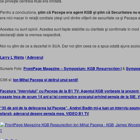
ce priveşte centrala KGB era limitată.
Pentru a concluziona,
ştim că Pacepa era agent KGB şi ştim că Securitatea nu 
era nici macar în relaţii cordiale (deşi unii dintre ofiţerii de securitate ca şi Pacepa
Acestea nu sunt opinii. Acestea sunt fapte stabilite cu claritate şi confirmate în mo
declaraţii date la vremea respectivă.
Noi nu ştim de ce a dezertat în SUA. Dar noi ştim ceea ce a spus odată ajuns acolo
Larry L Watts
/
Adevarul
Sursele Foto:
FrontPage Magazine – Symposium: KGB Resurrection I
&
Symposi
Cititi si:
Ion Mihai Pacepa şi delirul unui senil!
Facatura “interviului” cu Pacepa de la B1 TV: Agentul KGB vorbeste la prezen
casate inca de acum 14 ani si isi contrazice avocatul privind pensia de la SIE. 
“35 de ani de la defecarea lui Pacepa”. Andrei Badin mi-a luat un interviu spum
sfarsit, adevarul despre pensia mea. VIDEO B1 TV