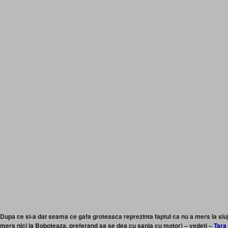
Dupa ce si-a dat seama ce gafa groteasca reprezinta faptul ca nu a mers la slu
mers nici la Boboteaza, preferand sa se dea cu sania cu motor) – vedeti –
Tara