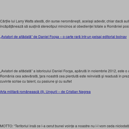
Cărțile lui Larry Watts atestă, din surse neromânești, același adevăr, chiar dacă aut
încăpățânează să susțină stereotipul mincinos al obedienței totale a României pos
„Aviatori de altădată” de Daniel Focşa – o carte rară într-un peisaj editorial bolnav
„Aviatori de altădată” a istoricului Daniel Focşa, apărută în noiembrie 2012, este o 
România cea adevărată, ţara noastră cea pierdută este reînviată şi readusă în prez
cuvinte scrise cu talent, cu pasiune şi cu suflet
Arta militară românească (II). Ungurii – de Cristian Negrea
MOTTO: “Teritoriul însă ce l-a cerut bunei voințe a noastre nu i-l vom ceda niciodată