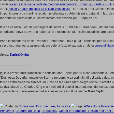
caruia
i-a scris si lansat o carte de memorii edulcorate in Romania, Franta si SUA
s
2004,
inclusiv alaturi de sotia sa si Dan Voiculescu
– si, apoi, la Emil Constantinesc
timpul impresia ca mentine legaturi privilegiate cu Administratia, uzitand in fapt de 
raporturi de coetnicitate cu cativa factori responsabili pe Europa de Est.
Iata de ce ultimul act de respingere definitiva a lui Vladimir Tismaneanu din mediul
american, releva adevarata natura a “profesionalismului” si imposturii in care aces
Pana la inchiderea editiei, Vladimir Tismaneanu nu a putut fi contactat pentru a c
sa profesorala, foarte asemanatoare celei a fostului sau patron de la
Jurnalul Nati
Sursa:
Ziaristi Online
________________
(*)
Iata prezentarea transmisa in scris de Mark Taplin pentru o contracoperta a lucr
“Desi etica Departamentului de Stat nu ne permite sa sprijinim direct cartea dvs, 
felicit pentru alegerea subiectului. Cred ca regiunea Marii Negre revine in atentia 
ca dvs, alaturi de Charles King si alti scriitori si analisti internationali de marca, adu
importanta la intelegerea evolutiei acestei zone in ultimii ani.” –
Mark Taplin
Posted in
Colimatorul
,
Documentare
,
Top News
Tags:
AXA - Noua Romanie
Primaverii
,
Catedra Ion Ratiu
,
Ceausescu
,
Center for Eurasian Russian and East 