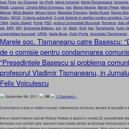
Ioan Timis
,
Ion Dicezare
,
Ion Profir
,
istoria romaniei
,
Istorie Romaneasca
,
Izvoarele 
Watts
,
Lazaroiu
,
Libraria Mihai Eminescu
,
mai
,
Marea Neagra
,
Marian Preda
,
Mari
Maurer
,
Mihai Bledea
,
Mircea Govor
,
Miscarea Populara
,
Nadia Russo
,
Narcis Ghe
Nistru
,
NKVD
,
O istorie subiectivă
,
O vară fierbinte în relațiile româno-sovietice. Co
1964
,
Ovidiu Silaghi
,
Ponta
,
PSD
,
rectorul Universitatii Bucuresti
,
Romania
,
Satu-M
sie
,
SIPA
,
SIPI
,
Smaranda Brăescu
,
son
,
sri
,
Stalin
,
SUA
,
tisa
,
Transilvania
,
Tudor G
universitatea bucuresti
,
URSS
,
Vasile Buga
,
Victor Ponta
,
Voivodatul Transilvaniei
,
Marele soc. Tismaneanu catre Basescu: “
de o comisie pentru condamnarea comuni
“Presedintele Basescu si problema comuni
profesorul Vladimir Tismaneanu, in Jurnalu
Felix Voiculescu
September 9th, 2011
VR
1 Comment »
Comunismul a fost un sistem inuman, intemeiat pe minciuna, teroare si coruptie a suf
Intr-un recent interviu luat de Rodica Palade si aparut in revista 22, presedintele
formarea unei comisii care, asemeni celei create pentru analizarea Holocaustului
document stiintific despre ce a insemnat comunismul romanesc. Abia apoi va put