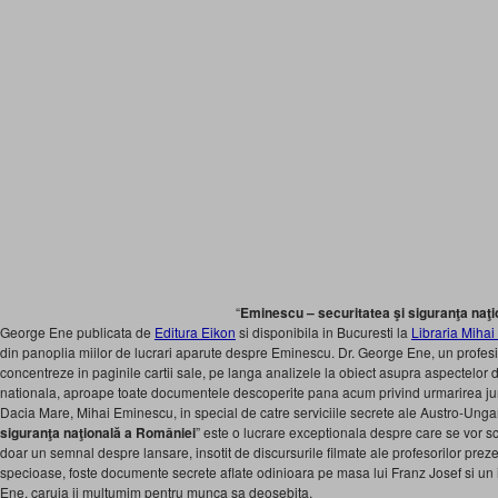
“
Eminescu – securitatea şi siguranţa naţ
George Ene publicata de
Editura Eikon
si disponibila in Bucuresti la
Libraria Miha
din panoplia miilor de lucrari aparute despre Eminescu. Dr. George Ene, un profesion
concentreze in paginile cartii sale, pe langa analizele la obiect asupra aspectelor d
nationala, aproape toate documentele descoperite pana acum privind urmarirea jurna
Dacia Mare, Mihai Eminescu, in special de catre serviciile secrete ale Austro-Ungari
siguranţa naţională a României
” este o lucrare exceptionala despre care se vor s
doar un semnal despre lansare, insotit de discursurile filmate ale profesorilor prez
specioase, foste documente secrete aflate odinioara pe masa lui Franz Josef si un i
Ene, caruia ii multumim pentru munca sa deosebita.