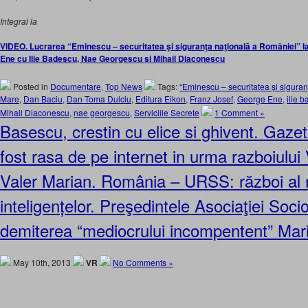
Integral la
VIDEO. Lucrarea “Eminescu – securitatea şi siguranţa naţională a României” l
Ene cu Ilie Badescu, Nae Georgescu si Mihail Diaconescu
Posted in
Documentare
,
Top News
Tags:
“Eminescu – securitatea şi sigura
Mare
,
Dan Baciu
,
Dan Toma Dulciu
,
Editura Eikon
,
Franz Josef
,
George Ene
,
ilie 
Mihail Diaconescu
,
nae georgescu
,
Serviciile Secrete
1 Comment »
Basescu, crestin cu elice si ghivent. Gaze
fost rasa de pe internet in urma razboiului
Valer Marian. România – URSS: război al ne
inteligențelor. Preşedintele Asociaţiei Socio
demiterea “mediocrului incompentent” Mar
May 10th, 2013
VR
No Comments »