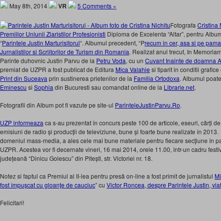
May 8th, 2014
VR
5 Comments »
Fotografa
Cristina
Premiilor Uniunii Ziaristilor Profesionisti
Diploma de Excelenta “Altar”, pentru Albumu
“
Parintele Justin Marturisitorul
“. Albumul precedent, “P
recum in cer, asa si pe pama
Jurnalistilor si Scriitorilor de Turism din Romania
. Realizat anul trecut, In Memoria
Parinte duhovnic Justin Parvu de la
Petru Voda
, cu un
Cuvant Inainte de doamna A
premiat de UZPR a fost publicat de Editura
Mica Valahie
si tiparit in conditii grafi
Print din Suceava
prin sustinerea prietenilor de la
Familia Ortodoxa
. Albumul poate 
Eminescu
si
Sophia
din Bucuresti sau comandat online de la
Librarie.net
.
Fotografii din Album pot fi vazute pe site-ul
ParinteleJustinParvu.Ro
.
UZP informeaza
ca s-au prezentat în concurs peste 100 de articole, eseuri, cărți de 
emisiuni de radio și producții de televiziune, bune și foarte bune realizate în 2013. Ju
domeniul mass-media, a ales cele mai bune materiale pentru fiecare secţiune în part
UZPR. Acestea vor fi decernate vineri, 16 mai 2014, orele 11.00, într-un cadru festiv
județeană “Dinicu Golescu” din Pitești, str. Victoriei nr. 18.
Notez si faptul ca Premiul al II-lea pentru presă on-line a fost primit de jurnalistul
Mi
fost împuşcat cu gloanţe de cauciuc
” cu
Victor Roncea, despre Parintele Justin, via
Felicitari!