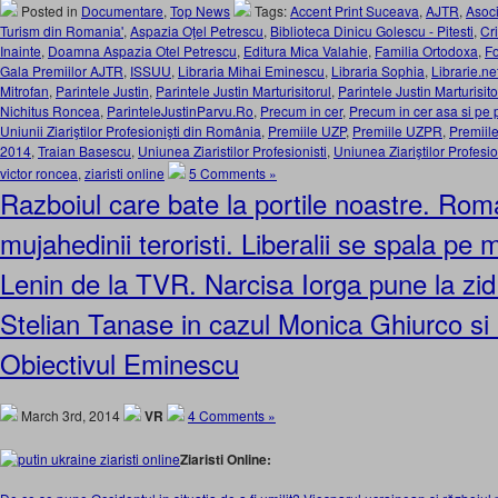
Posted in
Documentare
,
Top News
Tags:
Accent Print Suceava
,
AJTR
,
Asocia
Turism din Romania'
,
Aspazia Oţel Petrescu
,
Biblioteca Dinicu Golescu - Pitesti
,
Cr
Inainte
,
Doamna Aspazia Otel Petrescu
,
Editura Mica Valahie
,
Familia Ortodoxa
,
Fo
Gala Premiilor AJTR
,
ISSUU
,
Libraria Mihai Eminescu
,
Libraria Sophia
,
Librarie.ne
Mitrofan
,
Parintele Justin
,
Parintele Justin Marturisitorul
,
Parintele Justin Marturisit
Nichitus Roncea
,
ParinteleJustinParvu.Ro
,
Precum in cer
,
Precum in cer asa si pe
Uniunii Ziariştilor Profesionişti din România
,
Premiile UZP
,
Premiile UZPR
,
Premiil
2014
,
Traian Basescu
,
Uniunea Ziaristilor Profesionisti
,
Uniunea Ziariştilor Profesi
victor roncea
,
ziaristi online
5 Comments »
Razboiul care bate la portile noastre. Rom
mujahedinii teroristi. Liberalii se spala pe
Lenin de la TVR. Narcisa Iorga pune la zid
Stelian Tanase in cazul Monica Ghiurco si
Obiectivul Eminescu
March 3rd, 2014
VR
4 Comments »
Ziaristi Online: