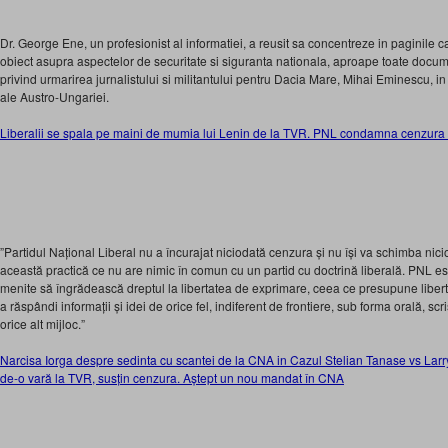
Dr. George Ene, un profesionist al informatiei, a reusit sa concentreze in paginile ca
obiect asupra aspectelor de securitate si siguranta nationala, aproape toate doc
privind urmarirea jurnalistului si militantului pentru Dacia Mare, Mihai Eminescu, in 
ale Austro-Ungariei.
Liberalii se spala pe maini de mumia lui Lenin de la TVR. PNL condamna cenzura 
”Partidul Național Liberal nu a încurajat niciodată cenzura și nu își va schimba nic
această practică ce nu are nimic în comun cu un partid cu doctrină liberală. PNL est
menite să îngrădească dreptul la libertatea de exprimare, ceea ce presupune libert
a răspândi informații și idei de orice fel, indiferent de frontiere, sub forma orală, scris
orice alt mijloc.”
Narcisa Iorga despre sedinta cu scantei de la CNA in Cazul Stelian Tanase vs Larry 
de-o vară la TVR, susțin cenzura. Aștept un nou mandat în CNA