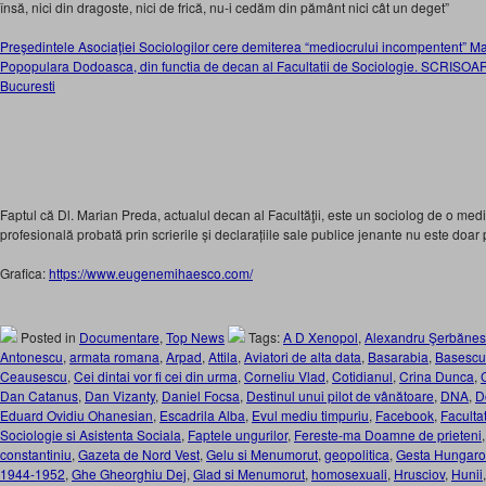
însă, nici din dragoste, nici de frică, nu-i cedăm din pământ nici cât un deget”
Preşedintele Asociaţiei Sociologilor cere demiterea “mediocrului incompentent” M
Popopulara Dodoasca, din functia de decan al Facultatii de Sociologie. SCRISOARE 
Bucuresti
Faptul că Dl. Marian Preda, actualul decan al Facultăţii, este un sociolog de o med
profesională probată prin scrierile și declarațiile sale publice jenante nu este doa
Grafica:
https://www.eugenemihaesco.com/
Posted in
Documentare
,
Top News
Tags:
A D Xenopol
,
Alexandru Şerbăne
Antonescu
,
armata romana
,
Arpad
,
Attila
,
Aviatori de alta data
,
Basarabia
,
Basescu
Ceausescu
,
Cei dintai vor fi cei din urma
,
Corneliu Vlad
,
Cotidianul
,
Crina Dunca
,
Dan Catanus
,
Dan Vizanty
,
Daniel Focsa
,
Destinul unui pilot de vânătoare
,
DNA
,
D
Eduard Ovidiu Ohanesian
,
Escadrila Alba
,
Evul mediu timpuriu
,
Facebook
,
Faculta
Sociologie si Asistenta Sociala
,
Faptele ungurilor
,
Fereste-ma Doamne de prieteni
constantiniu
,
Gazeta de Nord Vest
,
Gelu si Menumorut
,
geopolitica
,
Gesta Hungar
1944-1952
,
Ghe Gheorghiu Dej
,
Glad si Menumorut
,
homosexuali
,
Hrusciov
,
Hunii