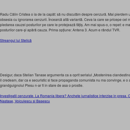
Radu Călin Cristea o ia de la capăt: să nu discutăm despre cenzură. Mai pierdem u
obsesia cu ignorarea cenzurii. Încearcă altă variantă. Ceva la care se pricepe cel 
pledarea cauzei posturilor pe care le protejează fățiș. Am mai spus-o, o repet: e ma
posturilor care-și apără cauza. Prima opțiune: Antena 3. Acum e rândul TVR.
Streangul lui Stelică
Desigur, daca Stelian Tanase argumenta ca a oprit serialul „Mostenirea clandestina” ca
il credeam, dar ca e securistic si face propaganda comunista nu ma convinge, e o
grandguignolul Plesu n-ar fi in stare de asa o prostie.
Investigatii cenzurate. La Romania libera? Anchete jurnalistice interzise in presa.
Nastase, Voiculescu si Basescu