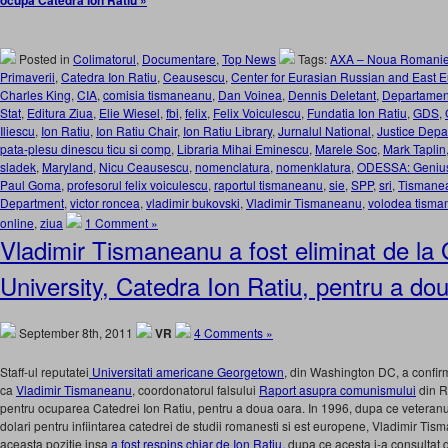
ocupa Catedra Ion Ratiu »
Posted in
Colimatorul
,
Documentare
,
Top News
Tags:
AXA – Noua Romanie
Primaverii
,
Catedra Ion Ratiu
,
Ceausescu
,
Center for Eurasian Russian and East 
Charles King
,
CIA
,
comisia tismaneanu
,
Dan Voinea
,
Dennis Deletant
,
Departament
Stat
,
Editura Ziua
,
Elie Wiesel
,
fbi
,
felix
,
Felix Voiculescu
,
Fundatia Ion Ratiu
,
GDS
,
Iliescu
,
Ion Ratiu
,
Ion Ratiu Chair
,
Ion Ratiu Library
,
Jurnalul National
,
Justice Depa
pata-plesu dinescu ticu si comp
,
Libraria Mihai Eminescu
,
Marele Soc
,
Mark Taplin
sladek
,
Maryland
,
Nicu Ceausescu
,
nomenclatura
,
nomenklatura
,
ODESSA: Genius 
Paul Goma
,
profesorul felix voiculescu
,
raportul tismaneanu
,
sie
,
SPP
,
sri
,
Tismane
Department
,
victor roncea
,
vladimir bukovski
,
Vladimir Tismaneanu
,
volodea tism
online
,
ziua
1 Comment »
Vladimir Tismaneanu a fost eliminat de l
University, Catedra Ion Ratiu, pentru a do
September 8th, 2011
VR
4 Comments »
Staff-ul reputatei
Universitati americane Georgetown
, din Washington DC, a confir
ca
Vladimir Tismaneanu
, coordonatorul falsului
Raport asupra comunismului
din R
pentru ocuparea Catedrei Ion Ratiu, pentru a doua oara. In 1996, dupa ce veteranul 
dolari pentru infiintarea catedrei de studii romanesti si est europene, Vladimir Ti
aceasta pozitie insa
a fost respins chiar de Ion Ratiu
, dupa ce acesta i-a consultat 