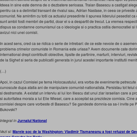
Ideea in sine este demna de o dezbatere serioasa. Traian Basescu a castigat alegeril
pentru ca s-a delimitat transant de rivalul sau, Adrian Nastase, in ceea ce priveste a
comunist. Ne amintim cu totii ca actualul presedinte ii spunea liderului pesedist ca d
sunt ambii fosti membri de partid, doar el s-a despartit de trecut. La vremea respec
dispus sa condamne comunismul ca o ideologie si o practica ostila democratiei si l
avizul nici unei comisii.
In acest sens, cred ca se ridica o serie de intrebari: de ce este nevoie de o asemen
problema crimelor comuniste in Romania este uriasa? Avem documente cate dorim, l
international drept contributii obiective, lipsite de partinire, marturii, interviuri, re
de la Sighet si seria de publicatii generata in jurul acestei importante institutii me
(…)
Apoi, in cazul Comisiei pe tema Holocaustului, era vorba de evenimente petrecute 
cunoscute dupa atatia ani de manipulare comunist-nationalista. Persistau tot felul 
si destramate. A existat un interviu al lui Ion Iliescu dat unui ziar israelian care a pro
si autoritatea morala a lui Elie Wiesel, care a acceptat sa prezideze comisia. Cine a
comisiei despre care vorbeste dl Basescu? Se gandeste domnia-sa sa-l invite pe 
Bukovski?
Integral in
Jurnalul National
Vezi si:
Marele soc de la Washington: Vladimir Tismaneanu a fost refuzat de Ge