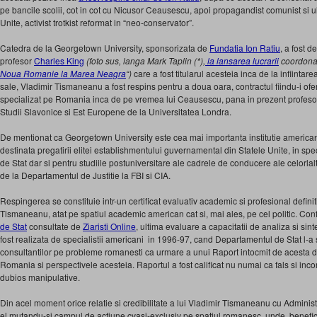
pe bancile scolii, cot in cot cu Nicusor Ceausescu, apoi propagandist comunist si ulte
Unite, activist trotkist reformat in “neo-conservator”.
Catedra de la Georgetown University, sponsorizata de
Fundatia Ion Ratiu
, a fost 
profesor
Charles King
(foto sus, langa Mark Taplin (*),
la lansarea lucrarii
coordonat
Noua Romanie la Marea Neagra
“)
care a fost titularul acesteia inca de la infiintarea
sale, Vladimir Tismaneanu a fost respins pentru a doua oara, contractul fiindu-i ofer
specializat pe Romania inca de pe vremea lui Ceausescu, pana in prezent profesor
Studii Slavonice si Est Europene de la Universitatea Londra.
De mentionat ca Georgetown University este cea mai importanta institutie america
destinata pregatirii elitei establishmentului guvernamental din Statele Unite, in sp
de Stat dar si pentru studiile postuniversitare ale cadrele de conducere ale celorlalt
de la Departamentul de Justitie la FBI si CIA.
Respingerea se constituie intr-un certificat evaluativ academic si profesional definit
Tismaneanu, atat pe spatiul academic american cat si, mai ales, pe cel politic. Con
de Stat
consultate de
Ziaristi Online
, ultima evaluare a capacitatii de analiza si si
fost realizata de specialistii americani in 1996-97, cand Departamentul de Stat l-a s
consultantilor pe probleme romanesti ca urmare a unui Raport intocmit de acesta de
Romania si perspectivele acesteia. Raportul a fost calificat nu numai ca fals si inco
dubios manipulative.
Din acel moment orice relatie si credibilitate a lui Vladimir Tismaneanu cu Administr
el mutandu-si campul de actiune cvasi-exclusiv pe spatiul romanesc, unde, beneficiin