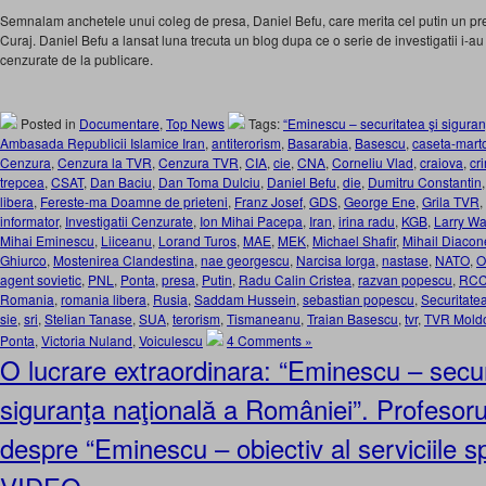
Semnalam anchetele unui coleg de presa, Daniel Befu, care merita cel putin un pr
Curaj. Daniel Befu a lansat luna trecuta un blog dupa ce o serie de investigatii i-au f
cenzurate de la publicare.
Posted in
Documentare
,
Top News
Tags:
“Eminescu – securitatea şi sigura
Ambasada Republicii Islamice Iran
,
antiterorism
,
Basarabia
,
Basescu
,
caseta-mart
Cenzura
,
Cenzura la TVR
,
Cenzura TVR
,
CIA
,
cie
,
CNA
,
Corneliu Vlad
,
craiova
,
cr
trepcea
,
CSAT
,
Dan Baciu
,
Dan Toma Dulciu
,
Daniel Befu
,
die
,
Dumitru Constantin
libera
,
Fereste-ma Doamne de prieteni
,
Franz Josef
,
GDS
,
George Ene
,
Grila TVR
,
informator
,
Investigatii Cenzurate
,
Ion Mihai Pacepa
,
Iran
,
irina radu
,
KGB
,
Larry Wa
Mihai Eminescu
,
Liiceanu
,
Lorand Turos
,
MAE
,
MEK
,
Michael Shafir
,
Mihail Diaco
Ghiurco
,
Mostenirea Clandestina
,
nae georgescu
,
Narcisa Iorga
,
nastase
,
NATO
,
O
agent sovietic
,
PNL
,
Ponta
,
presa
,
Putin
,
Radu Calin Cristea
,
razvan popescu
,
RC
Romania
,
romania libera
,
Rusia
,
Saddam Hussein
,
sebastian popescu
,
Securitate
sie
,
sri
,
Stelian Tanase
,
SUA
,
terorism
,
Tismaneanu
,
Traian Basescu
,
tvr
,
TVR Mold
Ponta
,
Victoria Nuland
,
Voiculescu
4 Comments »
O lucrare extraordinara: “Eminescu – secur
siguranţa naţională a României”. Profesoru
despre “Eminescu – obiectiv al serviciile sp