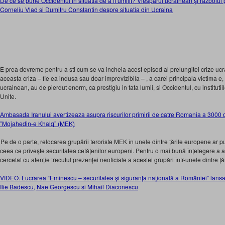
De ce se pune Occidentul in situatia de a fi umilit? Viesparul ucrainean şi războiul
Corneliu Vlad si Dumitru Constantin despre situatia din Ucraina
E prea devreme pentru a sti cum se va incheia acest episod al prelungitei crize ucra
aceasta criza – fie ea indusa sau doar imprevizibila – , a carei principala victima e
ucrainean, au de pierdut enorm, ca prestigiu in fata lumii, si Occidentul, cu instituti
Unite.
Ambasada Iranului avertizeaza asupra riscurilor primirii de catre Romania a 3000 de 
”Mojahedin-e Khalq” (MEK)
Pe de o parte, relocarea grupării teroriste MEK în unele dintre țările europene ar 
ceea ce privește securitatea cetățenilor europeni. Pentru o mai bună înțelegere a a
cercetat cu atenție trecutul prezenței neoficiale a acestei grupări într-unele dintre ț
VIDEO. Lucrarea “Eminescu – securitatea şi siguranţa naţională a României” lans
Ilie Badescu, Nae Georgescu si Mihail Diaconescu