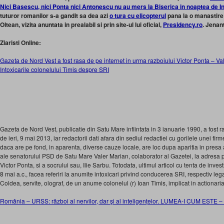
Nici Basescu, nici Ponta nici Antonescu nu au mers la Biserica in noaptea de I
tuturor romanilor s-a gandit sa dea azi
o tura cu elicopterul
pana la o manastire 
Oltean, vizita anuntata in prealabil si prin site-ul lui oficial,
Presidency.ro
. Jenan
Ziaristi Online:
Gazeta de Nord Vest a fost rasa de pe internet in urma razboiului Victor Ponta – Vale
Intoxicarile colonelului Timis despre SRI
Gazeta de Nord Vest, publicatie din Satu Mare infiintata in 3 ianuarie 1990, a fost ra
de ieri, 9 mai 2013, iar redactorii dati afara din sediul redactiei cu gorilele unei fir
daca are pe fond, in aparenta, diverse cauze locale, are loc dupa aparitia in presa
ale senatorului PSD de Satu Mare Valer Marian, colaborator al Gazetei, la adresa p
Victor Ponta, si a socrului sau, Ilie Sarbu. Totodata, ultimul articol cu tenta de inves
8 mai a.c., facea referiri la anumite intoxicari privind conducerea SRI, respectiv le
Coldea, servite, olograf, de un anume colonelul (r) Ioan Timis, implicat in actionaria
România – URSS: război al nervilor, dar și al inteligențelor. LUMEA-I CUM ESTE –