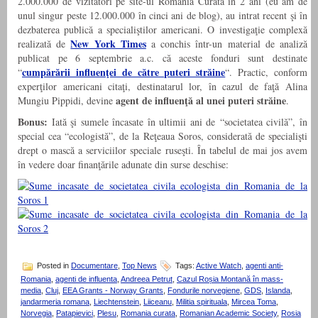
2.000.000 de vizitatori pe site-ul România Curată în 2 ani (eu am de
unul singur peste 12.000.000 în cinci ani de blog), au intrat recent şi în
dezbaterea publică a specialiştilor americani. O investigaţie complexă
New York Times
realizată de
a conchis într-un material de analiză
publicat pe 6 septembrie a.c. că aceste fonduri sunt destinate
cumpărării influenţei de către puteri străine
“
“. Practic, conform
experţilor americani citaţi, destinatarul lor, în cazul de faţă Alina
agent de influenţă al unei puteri străine
Mungiu Pippidi, devine
.
Bonus:
Iată şi sumele încasate în ultimii ani de “societatea civilă”, în
special cea “ecologistă”, de la Reţeaua Soros, considerată de specialişti
drept o mască a serviciilor speciale ruseşti. În tabelul de mai jos avem
în vedere doar finanţările adunate din surse deschise:
Posted in
Documentare
,
Top News
Tags:
Active Watch
,
agenti anti-
Romania
,
agenti de influenta
,
Andreea Petrut
,
Cazul Roșia Montană în mass-
media
,
Cluj
,
EEA Grants - Norway Grants
,
Fondurile norvegiene
,
GDS
,
Islanda
,
jandarmeria romana
,
Liechtenstein
,
Liiceanu
,
Militia spirituala
,
Mircea Toma
,
Norvegia
,
Patapievici
,
Plesu
,
Romania curata
,
Romanian Academic Society
,
Rosia