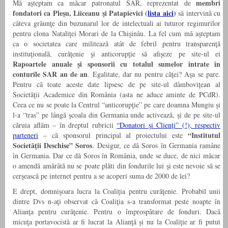
membri
Mă aşteptam ca măcar patronatul SAR, reprezentat de
fondatori ca Pleşu, Liiceanu şi Patapievici (
lista aici
)
să intervină cu
câteva grăunţe din buzunarul lor de intelectuali ai tuturor regimurilor
pentru clona Nataliţei Morari de la Chişinău. La fel cum mă aşteptam
ca o societatea care militează atât de febril pentru transparenţă
instituţională, curăţenie şi anticorupţie să afişeze pe site-ul ei
Rapoartele anuale şi sponsorii cu totalul sumelor intrate în
conturile SAR an de an
. Egalitate, dar nu pentru căţei? Aşa se pare.
Pentru că toate aceste date lipsesc de pe site-ul dâmboviţean al
Societăţii Academice din România (asta ne aduce aminte de PCdR).
Ceea ce nu se poate la Centrul “anticorupţie” pe care doamna Mungiu şi
l-a “tras” pe lângă şcoala din Germania unde activează, şi de pe site-ul
căruia aflăm – în dreptul rubricii
“Donatori şi Clienţi” (!), respectiv
“Institutul
parteneri
– că sponsorul principal al proiectului este
Societăţii Deschise” Soros
. Desigur, ce dă Soros în Germania ramâne
în Germania. Dar ce dă Soros în România, unde se duce, de nici măcar
o amendă amărâtă nu se poate plăti din fondurile lui şi este nevoie să se
cerşească pe internet pentru a se acoperi suma de 2000 de lei?
E drept, domnişoara lucra la Coaliţia pentru curăţenie. Probabil unii
dintre Dvs n-aţi observat că Coaliţia s-a transformat peste noapte în
Alianţa pentru curăţenie. Pentru o împrospătare de fonduri. Dacă
micuţa portavocistă ar fi lucrat la Alianţă şi nu la Coaliţie ar fi putut