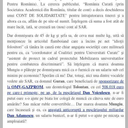
Pentru România). La cererea publicului, “România Curată (prin
Societatea Academică din România, titular de cont) a decis deschiderea
unui CONT DE SOLIDARITATE” pentru întrajutorarea tinerei şi a
altora ca ea, aflăm de pe site-ul numit. Înţelegem că suma a fost atât de
mare încât, iată, se creează un (nou) cont al SAR.
Dar domnişoara de 45 de kg şi şefa sa, de ceva mai multe kg, uită să
menţioneze în articolul flamboiand care a încins pe net “idioţii
folositori” că tânăra în cauză este chiar angajata societăţii care militează
pentru ea, ca “coordonator al Coalitiei pentru Universitati Curate” şi
“asistent de proiect in cadrul proiectului Mobilizarea universitatilor
pentru combaterea discriminarii”. Să înţelegem că marea doamna
Mungiu o plăteşte pe domnişoara mică ca o furnică cu un salariu sub cel
minim pe economie? Sperăm că nu! Dar, totuşi, nici una dintre vocalele
Guran
vedete ale SAR, ca domnul
, care beneficiază de
sponsorizare de
OMV-GAZPROM
Tolontan
la
, sau deontologul
, cu cei
508.018 euro
Dan Voiculescu
pe care-i primeşte, pe an, de la puşcăriaşul
, n-ar fi
putut oare s-o ajute pe biata lor colegă de muncă cu câteva sute de euro
Mungiu
amărâte? Sau măcar ruble convertibile… Dar marea doamna
,
care încasează şi ea, ca
angajată anticoruptă a puşcăriaşului miliardar
Dan Adamescu
, un salariu bunicel, n-ar fi putut s-o ajute pe micuţa sa
amploaiată?