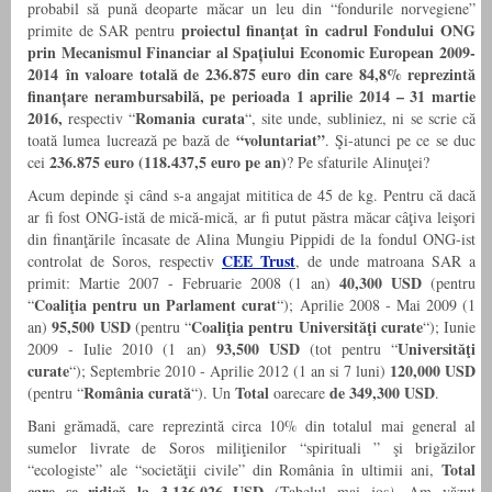
probabil să pună deoparte măcar un leu din “fondurile norvegiene”
proiectul finanţat în cadrul Fondului ONG
primite de SAR pentru
prin Mecanismul Financiar al Spațiului Economic European 2009-
2014 în valoare totală de 236.875 euro din care 84,8% reprezintă
finanțare nerambursabilă, pe perioada 1 aprilie 2014 – 31 martie
2016,
Romania curata
respectiv “
“, site unde, subliniez, ni se scrie că
“voluntariat”
toată lumea lucrează pe bază de
. Şi-atunci pe ce se duc
236.875 euro (118.437,5 euro pe an)
cei
? Pe sfaturile Alinuţei?
Acum depinde şi când s-a angajat mititica de 45 de kg. Pentru că dacă
ar fi fost ONG-istă de mică-mică, ar fi putut păstra măcar câţiva leişori
din finanţările încasate de Alina Mungiu Pippidi de la fondul ONG-ist
CEE Trust
controlat de Soros, respectiv
, de unde matroana SAR a
40,300 USD
primit: Martie 2007 ‐ Februarie 2008 (1 an)
(pentru
Coaliţia pentru un Parlament curat
“
“); Aprilie 2008 ‐ Mai 2009 (1
95,500 USD
Coaliţia pentru Universităţi curate
an)
(pentru “
“); Iunie
93,500 USD
Universităţi
2009 ‐ Iulie 2010 (1 an)
(tot pentru “
curate
120,000 USD
“); Septembrie 2010 ‐ Aprilie 2012 (1 an si 7 luni)
România curată
Total
de 349,300 USD
(pentru “
“). Un
oarecare
.
Bani grămadă, care reprezintă circa 10% din totalul mai general al
sumelor livrate de Soros miliţienilor “spirituali ” şi brigăzilor
Total
“ecologiste” ale “societăţii civile” din România în ultimii ani,
care se ridică la 3,136,026 USD
(Tabelul mai jos
)
. Am văzut