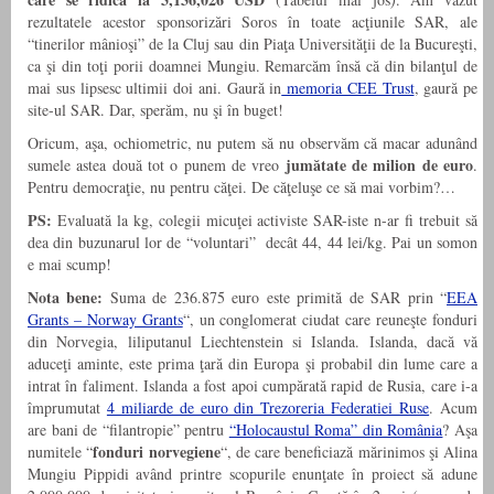
rezultatele acestor sponsorizări Soros în toate acţiunile SAR, ale
“tinerilor mânioşi” de la Cluj sau din Piaţa Universităţii de la Bucureşti,
ca şi din toţi porii doamnei Mungiu. Remarcăm însă că din bilanţul de
mai sus lipsesc ultimii doi ani. Gaură in
memoria CEE Trust
, gaură pe
site-ul SAR. Dar, sperăm, nu şi în buget!
Oricum, aşa, ochiometric, nu putem să nu observăm că macar adunând
jumătate de milion de euro
sumele astea două tot o punem de vreo
.
Pentru democraţie, nu pentru căţei. De căţeluşe ce să mai vorbim?…
PS:
Evaluată la kg, colegii micuţei activiste SAR-iste n-ar fi trebuit să
dea din buzunarul lor de “voluntari” decât 44, 44 lei/kg. Pai un somon
e mai scump!
Nota bene:
Suma de 236.875 euro este primită de SAR prin “
EEA
Grants – Norway Grants
“, un conglomerat ciudat care reuneşte fonduri
din Norvegia, liliputanul Liechtenstein si Islanda. Islanda, dacă vă
aduceţi aminte, este prima ţară din Europa şi probabil din lume care a
intrat în faliment. Islanda a fost apoi cumpărată rapid de Rusia, care i-a
împrumutat
4 miliarde de euro din Trezoreria Federatiei Ruse
. Acum
are bani de “filantropie” pentru
“Holocaustul Roma” din România
? Aşa
fonduri norvegiene
numitele “
“, de care beneficiază mărinimos şi Alina
Mungiu Pippidi având printre scopurile enunţate în proiect să adune