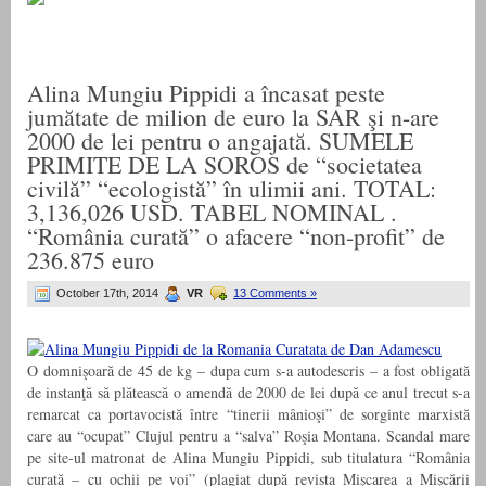
Alina Mungiu Pippidi a încasat peste
jumătate de milion de euro la SAR şi n-are
2000 de lei pentru o angajată. SUMELE
PRIMITE DE LA SOROS de “societatea
civilă” “ecologistă” în ulimii ani. TOTAL:
3,136,026 USD. TABEL NOMINAL .
“România curată” o afacere “non-profit” de
236.875 euro
October 17th, 2014
VR
13 Comments »
O domnişoară de 45 de kg – dupa cum s-a autodescris – a fost obligată
de instanţă să plătească o amendă de 2000 de lei după ce anul trecut s-a
remarcat ca portavocistă între “tinerii mânioşi” de sorginte marxistă
care au “ocupat” Clujul pentru a “salva” Roşia Montana. Scandal mare
pe site-ul matronat de Alina Mungiu Pippidi, sub titulatura “România
curată – cu ochii pe voi” (plagiat după revista Mişcarea a Mişcării