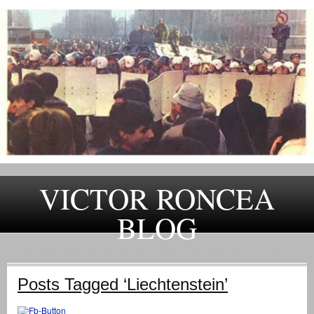
VICTOR RONCEA
BLOG
„ADEVARUL RAMANE, ORICARE AR FI SOARTA SLUJITORILOR SAI" – GH. I. B.
Posts Tagged ‘Liechtenstein’