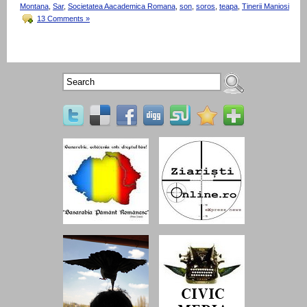
Montana
,
Sar
,
Societatea Aacademica Romana
,
son
,
soros
,
teapa
,
Tinerii Maniosi
13 Comments »