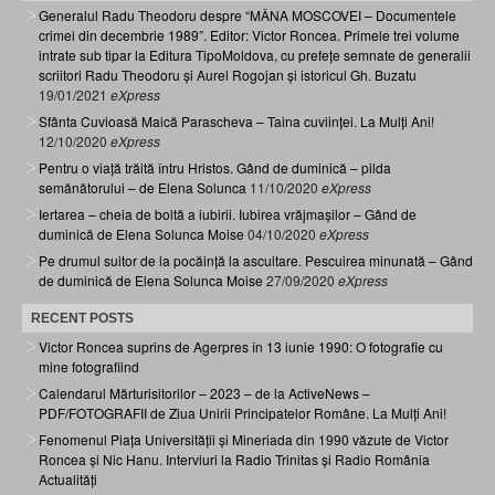
Generalul Radu Theodoru despre “MÂNA MOSCOVEI – Documentele
crimei din decembrie 1989”. Editor: Victor Roncea. Primele trei volume
intrate sub tipar la Editura TipoMoldova, cu prefețe semnate de generalii
scriitori Radu Theodoru și Aurel Rogojan și istoricul Gh. Buzatu
19/01/2021
eXpress
Sfânta Cuvioasă Maică Parascheva – Taina cuviinței. La Mulți Ani!
12/10/2020
eXpress
Pentru o viață trăită întru Hristos. Gând de duminică – pilda
semănătorului – de Elena Solunca
11/10/2020
eXpress
Iertarea – cheia de boltă a iubirii. Iubirea vrăjmașilor – Gând de
duminică de Elena Solunca Moise
04/10/2020
eXpress
Pe drumul suitor de la pocăință la ascultare. Pescuirea minunată – Gând
de duminică de Elena Solunca Moise
27/09/2020
eXpress
RECENT POSTS
Victor Roncea suprins de Agerpres în 13 iunie 1990: O fotografie cu
mine fotografiind
Calendarul Mărturisitorilor – 2023 – de la ActiveNews –
PDF/FOTOGRAFII de Ziua Unirii Principatelor Române. La Mulți Ani!
Fenomenul Piața Universității și Mineriada din 1990 văzute de Victor
Roncea și Nic Hanu. Interviuri la Radio Trinitas și Radio România
Actualități