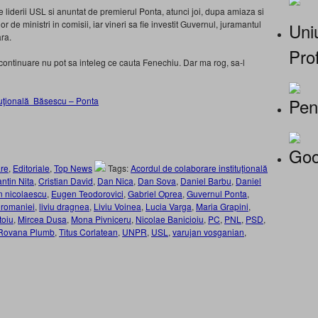
liderii USL si anuntat de premierul Ponta, atunci joi, dupa amiaza si
 de ministri in comisii, iar vineri sa fie investit Guvernul, juramantul
Uniu
ra.
Prof
n continuare nu pot sa inteleg ce cauta Fenechiu. Dar ma rog, sa-l
Pen
tuţională Băsescu – Ponta
Goo
re
,
Editoriale
,
Top News
Tags:
Acordul de colaborare instituţională
ntin Nita
,
Cristian David
,
Dan Nica
,
Dan Sova
,
Daniel Barbu
,
Daniel
 nicolaescu
,
Eugen Teodorovici
,
Gabriel Oprea
,
Guvernul Ponta
,
 romaniei
,
liviu dragnea
,
Liviu Voinea
,
Lucia Varga
,
Maria Grapini
,
toiu
,
Mircea Dusa
,
Mona Pivniceru
,
Nicolae Banicioiu
,
PC
,
PNL
,
PSD
,
Rovana Plumb
,
Titus Corlatean
,
UNPR
,
USL
,
varujan vosganian
,