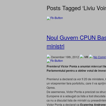
Posts Tagged ‘Liviu Voi
Noul Guvern CPUN Base
ministri
December 19th, 2012
VR
No Comm
Premierul Victor Ponta a anuntat miercuri lis
Parlamentului pentru a obtine votul de invest
Premierul a declarat ca vor fi 20 de ministere, 6 m
un vicepremier fara portofoliu, care il va sprijin
Oprea.
De asemenea, Victor Ponta a precizat ca struc
Europene si a adaugat ca lista a fost discutata
ca nu a discutat lista de ministri cu presedinte
Victor Ponta a declarat ca
Ecaterina Androne