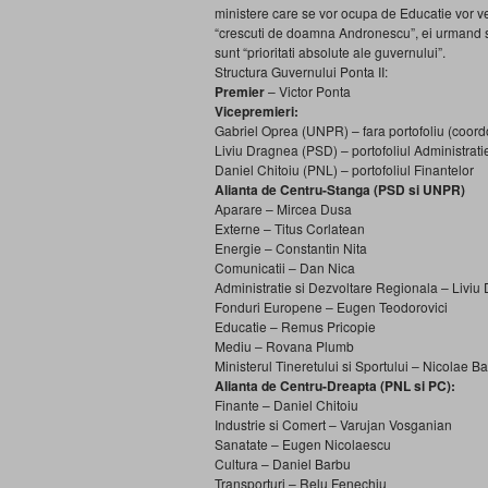
ministere care se vor ocupa de Educatie vor ven
“crescuti de doamna Andronescu”, ei urmand sa
sunt “prioritati absolute ale guvernului”.
Structura Guvernului Ponta II:
Premier
– Victor Ponta
Vicepremieri:
Gabriel Oprea (UNPR) – fara portofoliu (coord
Liviu Dragnea (PSD) – portofoliul Administrati
Daniel Chitoiu (PNL) – portofoliul Finantelor
Alianta de Centru-Stanga (PSD si UNPR)
Aparare – Mircea Dusa
Externe – Titus Corlatean
Energie – Constantin Nita
Comunicatii – Dan Nica
Administratie si Dezvoltare Regionala – Liviu
Fonduri Europene – Eugen Teodorovici
Educatie – Remus Pricopie
Mediu – Rovana Plumb
Ministerul Tineretului si Sportului – Nicolae Ba
Alianta de Centru-Dreapta (PNL si PC):
Finante – Daniel Chitoiu
Industrie si Comert – Varujan Vosganian
Sanatate – Eugen Nicolaescu
Cultura – Daniel Barbu
Transporturi – Relu Fenechiu