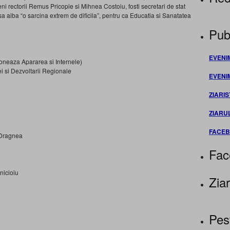
i rectorii Remus Pricopie si Mihnea Costoiu, fosti secretari de stat
 aiba “o sarcina extrem de dificila”, pentru ca Educatia si Sanatatea
Publ
EVENI
oneaza Apararea si Internele)
ei si Dezvoltarii Regionale
EVENI
ZIARIS
ZIARU
FACE
 Dragnea
Fac
nicioiu
Ziar
Pes