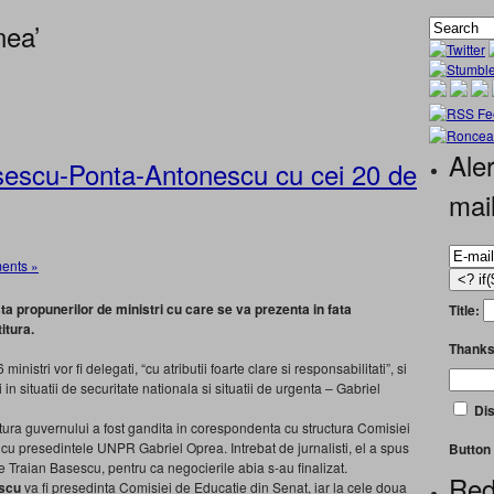
nea’
Aler
scu-Ponta-Antonescu cu cei 20 de
mai
ents »
ta propunerilor de ministri cu care se va prezenta in fata
Title:
itura.
Thanks
inistri vor fi delegati, “cu atributii foarte clare si responsabilitati”, si
i in situatii de securitate nationala si situatii de urgenta – Gabriel
Dis
tura guvernului a fost gandita in corespondenta cu structura Comisiei
 cu presedintele UNPR Gabriel Oprea. Intrebat de jurnalisti, el a spus
Button 
le Traian Basescu, pentru ca negocierile abia s-au finalizat.
Red
scu
va fi presedinta Comisiei de Educatie din Senat, iar la cele doua