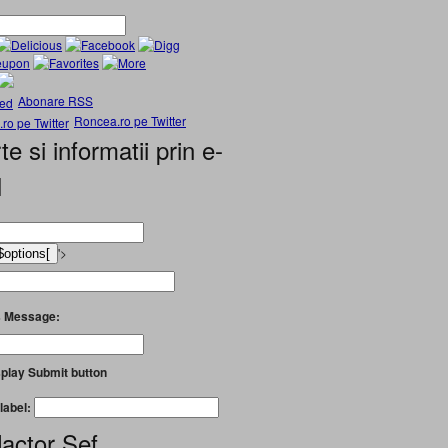
Abonare RSS
Roncea.ro pe Twitter
te si informatii prin e-
l
'>
 Message:
play Submit button
label:
actor Șef