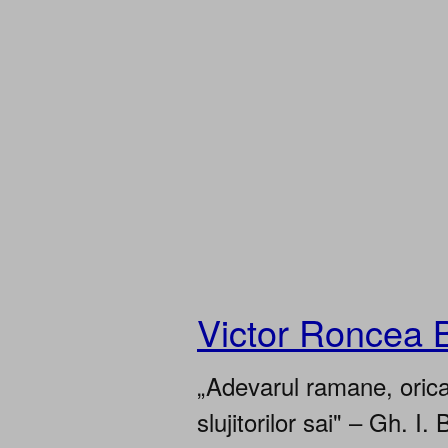
Victor Roncea 
„Adevarul ramane, oricar
slujitorilor sai" – Gh. I. 