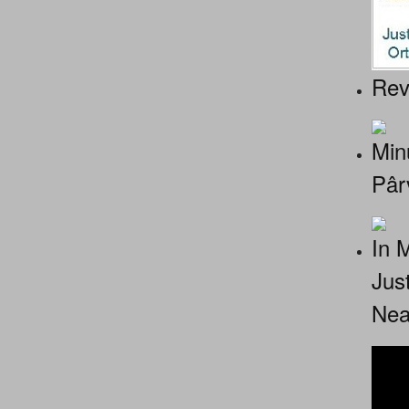
Rev
Minu
Pâr
In 
Jus
Nea