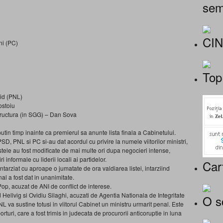
sem
CI
ni (PC)
Top
id (PNL)
ostoiu
structura (in SGG) – Dan Sova
utin timp inainte ca premierul sa anunte lista finala a Cabinetului.
SD, PNL si PC si-au dat acordul cu privire la numele viitorilor ministri,
listele au fost modificate de mai multe ori dupa negocieri intense,
i informale cu liderii locali ai partidelor.
Car
tarziat cu aproape o jumatate de ora valdiarea listei, intarziind
al a fost dat in unanimitate.
op, acuzat de ANI de conflict de interese.
 Hellvig si Ovidiu Silaghi, acuzati de Agentia Nationala de Integritate
O s
NL va sustine totusi in viitorul Cabinet un ministru urmarit penal. Este
uri, care a fost trimis in judecata de procurorii anticoruptie in luna