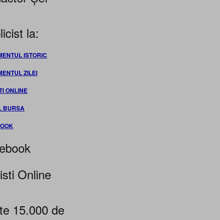
icist la:
MENTUL ISTORIC
MENTUL ZILEI
TI ONLINE
L BURSA
BOOK
ebook
isti Online
te 15.000 de