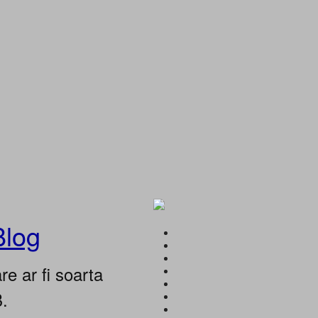
Blog
e ar fi soarta
B.