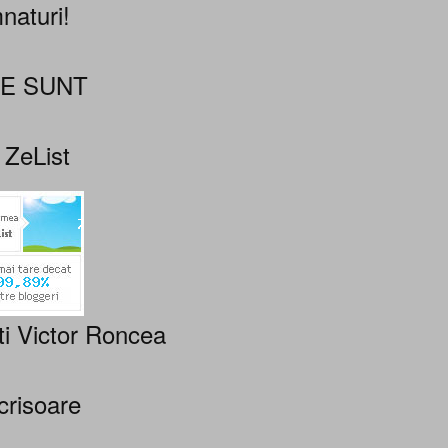
naturi!
NE SUNT
 ZeList
ti Victor Roncea
crisoare