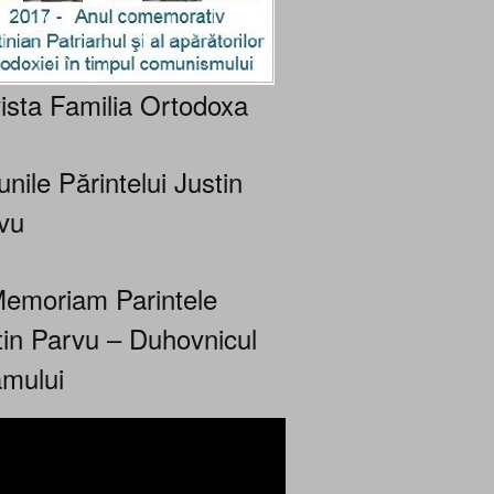
ista Familia Ortodoxa
nile Părintelui Justin
vu
Memoriam Parintele
tin Parvu – Duhovnicul
mului