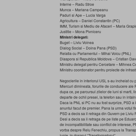
Interne – Radu Stroe
Munca – Mariana Campeanu
Paduri si Ape – Lucia Varga
Agricultura – Daniel Constantin (PC)
IMM, Turism si Mediu de Afaceri – Maria Grapi
Justitie – Mona Pivniceru
Ministri delegati:
Buget – Liviu Voinea
Dialog Social – Doina Pana (PSD)
Relatia cu Parlamentul – Mihai Voicu (PNL)
Diaspora si Republica Moldova – Cristian Dav
Ministru delegat pentru Cercetare – Mihnea C
Ministru coordonator pentru proiecte de infra
Negocierile in interiorul USL s-au incheiat cu p
Miercuri dimineata, forurile de conducere ale P
dupa ce, pe parcursul zilelor de luni si marti, 
departe de ochii presei, la telefon sau in intalnir
Daca la PNL si PC nu au fost surprize, PSD a in
anuntul facut de premier. Pana la urma votul fin
PSD a decis sa il retraga din Guvern pe Liviu P
Desi a decis sa ii retraga de pe liste pe Eduard
de incompatibilitate sau conflict de interese, P
vorba despre Relu Fenechiu, propus la Transport
iunie, in dosarul “Transformatorul”.