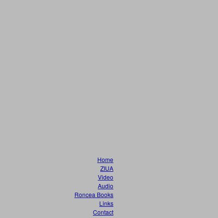
Home
ZIUA
Video
Audio
Roncea Books
Links
Contact