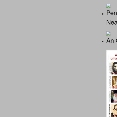
Pen
Nea
An 