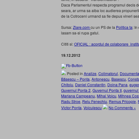
Daca Parlamentul respecta programul decis de 
seara, ar urma sa aiba loc audierea propunerilor
de la Cotroceni urmand sa fie depus vineri sea
Sursa:
Ziare.com
cu un PS de la
Politica ta
: I
lasam sa-si rupa gatul.
Cititi si:
OFICIAL : acordul de colaborare insti
19.12.2012
Posted in
Analize
,
Colimatorul
,
Documenta
Băsescu – Ponta
,
Antonescu
,
Basescu
,
Consta
Chitoiu
,
Daniel Constantin
,
Doina Pana
,
eugen
Guvernul Ponta 2
,
Guvernul Ponta II
,
guvernul
Mariana Campeanu
,
Mihai Voicu
,
Mihnea Cos
Radu Stroe
,
Relu Fenechiu
,
Remus Pricopie
,
Victor Ponta
,
Voiculescu
No Comments »