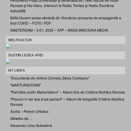
Fenomenul Piața Universității și Mineriada din 1990 văzute de Victor
Roncea și Nic Hanu. Interviuri la Radio Trinitas și Radio România
Actualități
BANI Guvern presa vândută din România campania de propagandă a
fricii COVID – FOTO / PDF
AMSTERDAM – 2.01. 2022 – AFP – MASS MINCIUNA MEDIA
WELTKULTUR
SUSTIN LEGEA APEI
MY LINKS
"Documente din Arhiva Corneliu Zelea Codreanu"
"MARTURISITORII"
"Parintele Justin Marturisitorul" – Album foto de Cristina Nichitus Roncea
"Precum in cer asa si pe pamant" – Album de fotografie Cristina Nichitus
Roncea
Acvila – Pelerin Ortodox
Albastru de…
Alexandru Ursu-Bukowina