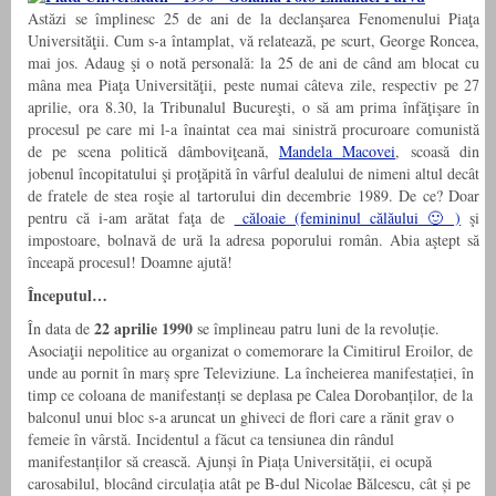
Astăzi se împlinesc 25 de ani de la declanşarea Fenomenului Piaţa
Universităţii. Cum s-a întamplat, vă relatează, pe scurt, George Roncea,
mai jos. Adaug şi o notă personală: la 25 de ani de când am blocat cu
mâna mea Piaţa Universităţii, peste numai câteva zile, respectiv pe 27
aprilie, ora 8.30, la Tribunalul Bucureşti, o să am prima înfăţişare în
procesul pe care mi l-a înaintat cea mai sinistră procuroare comunistă
de pe scena politică dâmboviţeană,
Mandela Macovei
, scoasă din
jobenul încopitatului şi proţăpită în vârful dealului de nimeni altul decât
de fratele de stea roşie al tartorului din decembrie 1989. De ce? Doar
pentru că i-am arătat faţa de
căloaie (femininul călăului 🙂 )
şi
impostoare, bolnavă de ură la adresa poporului român. Abia aştept să
înceapă procesul! Doamne ajută!
Începutul…
22 aprilie 1990
În data de
se împlineau patru luni de la revoluție.
Asociaţii nepolitice au organizat o comemorare la Cimitirul Eroilor, de
unde au pornit în marș spre Televiziune. La încheierea manifestației, în
timp ce coloana de manifestanți se deplasa pe Calea Dorobanților, de la
balconul unui bloc s-a aruncat un ghiveci de flori care a rănit grav o
femeie în vârstă. Incidentul a făcut ca tensiunea din rândul
manifestanților să crească. Ajunși în Piața Universității, ei ocupă
carosabilul, blocând circulația atât pe B-dul Nicolae Bălcescu, cât și pe