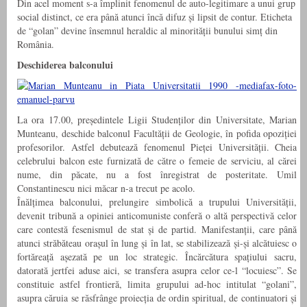
Din acel moment s-a împlinit fenomenul de auto-legitimare a unui grup
social distinct, ce era până atunci încă difuz și lipsit de contur. Eticheta
de “golan” devine însemnul heraldic al minorității bunului simț din
România.
Deschiderea balconului
La ora 17.00, președintele Ligii Studenților din Universitate, Marian
Munteanu, deschide balconul Facultății de Geologie, în pofida opoziției
profesorilor. Astfel debutează fenomenul Pieței Universității. Cheia
celebrului balcon este furnizată de către o femeie de serviciu, al cărei
nume, din păcate, nu a fost înregistrat de posteritate. Umil
Constantinescu nici măcar n-a trecut pe acolo.
Înălțimea balconului, prelungire simbolică a trupului Universității,
devenit tribună a opiniei anticomuniste conferă o altă perspectivă celor
care contestă fesenismul de stat și de partid. Manifestanții, care până
atunci străbăteau orașul în lung și în lat, se stabilizează și-și alcătuiesc o
fortăreață așezată pe un loc strategic. Încărcătura spațiului sacru,
datorată jertfei aduse aici, se transfera asupra celor ce-l “locuiesc”. Se
constituie astfel frontieră, limita grupului ad-hoc intitulat “golani”,
asupra căruia se răsfrânge proiecția de ordin spiritual, de continuatori și