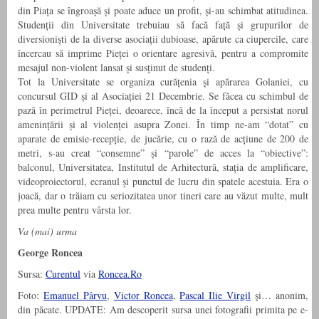
din Piața se îngroașă și poate aduce un profit, și-au schimbat atitudinea.
Studenții din Universitate trebuiau să facă față și grupurilor de
diversioniști de la diverse asociații dubioase, apărute ca ciupercile, care
încercau să imprime Pieței o orientare agresivă, pentru a compromite
mesajul non-violent lansat și susținut de studenți.
Tot la Universitate se organiza curățenia și apărarea Golaniei, cu
concursul GID și al Asociației 21 Decembrie. Se făcea cu schimbul de
pază în perimetrul Pieței, deoarece, încă de la început a persistat norul
amenințării și al violenței asupra Zonei. În timp ne-am “dotat” cu
aparate de emisie-recepție, de jucărie, cu o rază de acțiune de 200 de
metri, s-au creat “consemne” și “parole” de acces la “obiective”:
balconul, Universitatea, Institutul de Arhitectură, stația de amplificare,
videoproiectorul, ecranul și punctul de lucru din spatele acestuia. Era o
joacă, dar o trăiam cu seriozitatea unor tineri care au văzut multe, mult
prea multe pentru vârsta lor.
Va (mai) urma
George Roncea
Sursa:
Curentul
via
Roncea.Ro
Foto:
Emanuel Pârvu
,
Victor Roncea
,
Pascal Ilie Virgil
şi… anonim,
din păcate. UPDATE: Am descoperit sursa unei fotografii primita pe e-