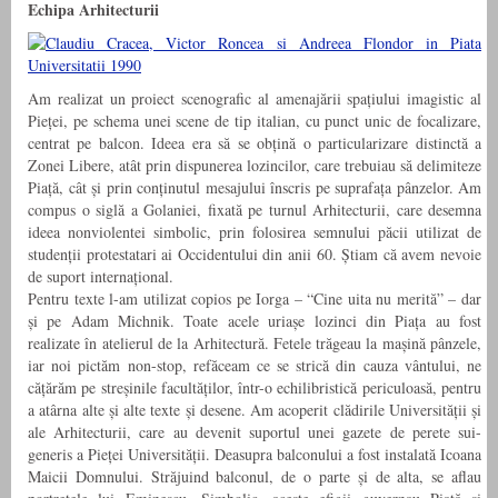
Echipa Arhitecturii
Am realizat un proiect scenografic al amenajării spațiului imagistic al
Pieței, pe schema unei scene de tip italian, cu punct unic de focalizare,
centrat pe balcon. Ideea era să se obțină o particularizare distinctă a
Zonei Libere, atât prin dispunerea lozincilor, care trebuiau să delimiteze
Piață, cât și prin conținutul mesajului înscris pe suprafața pânzelor. Am
compus o siglă a Golaniei, fixată pe turnul Arhitecturii, care desemna
ideea nonviolentei simbolic, prin folosirea semnului păcii utilizat de
studenții protestatari ai Occidentului din anii 60. Știam că avem nevoie
de suport internațional.
Pentru texte l-am utilizat copios pe Iorga – “Cine uita nu merită” – dar
și pe Adam Michnik. Toate acele uriașe lozinci din Piața au fost
realizate în atelierul de la Arhitectură. Fetele trăgeau la mașină pânzele,
iar noi pictăm non-stop, refăceam ce se strică din cauza vântului, ne
cățărăm pe streșinile facultăților, într-o echilibristică periculoasă, pentru
a atârna alte și alte texte și desene. Am acoperit clădirile Universității și
ale Arhitecturii, care au devenit suportul unei gazete de perete sui-
generis a Pieței Universității. Deasupra balconului a fost instalată Icoana
Maicii Domnului. Străjuind balconul, de o parte și de alta, se aflau