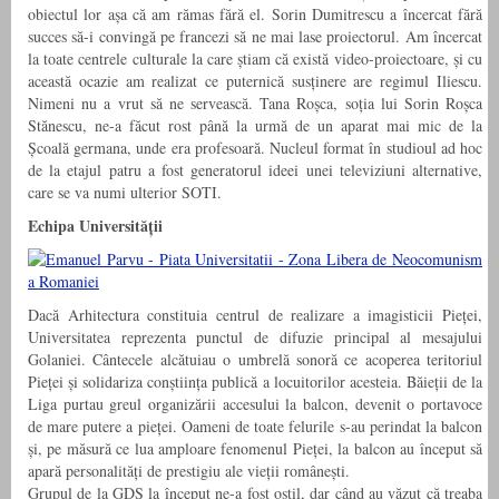
obiectul lor așa că am rămas fără el. Sorin Dumitrescu a încercat fără
succes să-i convingă pe francezi să ne mai lase proiectorul. Am încercat
la toate centrele culturale la care știam că există video-proiectoare, și cu
această ocazie am realizat ce puternică susținere are regimul Iliescu.
Nimeni nu a vrut să ne servească. Tana Roșca, soția lui Sorin Roșca
Stănescu, ne-a făcut rost până la urmă de un aparat mai mic de la
Școală germana, unde era profesoară. Nucleul format în studioul ad hoc
de la etajul patru a fost generatorul ideei unei televiziuni alternative,
care se va numi ulterior SOTI.
Echipa Universității
Dacă Arhitectura constituia centrul de realizare a imagisticii Pieței,
Universitatea reprezenta punctul de difuzie principal al mesajului
Golaniei. Cântecele alcătuiau o umbrelă sonoră ce acoperea teritoriul
Pieței și solidariza conștiința publică a locuitorilor acesteia. Băieții de la
Liga purtau greul organizării accesului la balcon, devenit o portavoce
de mare putere a pieței. Oameni de toate felurile s-au perindat la balcon
și, pe măsură ce lua amploare fenomenul Pieței, la balcon au început să
apară personalități de prestigiu ale vieții românești.
Grupul de la GDS la început ne-a fost ostil, dar când au văzut că treaba