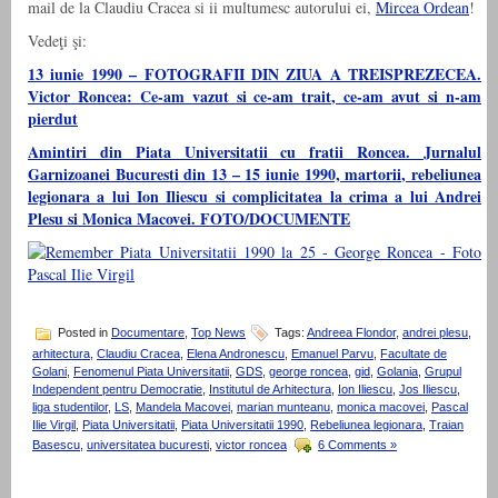
mail de la Claudiu Cracea si ii multumesc autorului ei,
Mircea Ordean
!
Vedeţi şi:
13 iunie 1990 – FOTOGRAFII DIN ZIUA A TREISPREZECEA.
Victor Roncea: Ce-am vazut si ce-am trait, ce-am avut si n-am
pierdut
Amintiri din Piata Universitatii cu fratii Roncea. Jurnalul
Garnizoanei Bucuresti din 13 – 15 iunie 1990, martorii, rebeliunea
legionara a lui Ion Iliescu si complicitatea la crima a lui Andrei
Plesu si Monica Macovei. FOTO/DOCUMENTE
Posted in
Documentare
,
Top News
Tags:
Andreea Flondor
,
andrei plesu
,
arhitectura
,
Claudiu Cracea
,
Elena Andronescu
,
Emanuel Parvu
,
Facultate de
Golani
,
Fenomenul Piata Universitatii
,
GDS
,
george roncea
,
gid
,
Golania
,
Grupul
Independent pentru Democratie
,
Institutul de Arhitectura
,
Ion Iliescu
,
Jos Iliescu
,
liga studentilor
,
LS
,
Mandela Macovei
,
marian munteanu
,
monica macovei
,
Pascal
Ilie Virgil
,
Piata Universitatii
,
Piata Universitatii 1990
,
Rebeliunea legionara
,
Traian
Basescu
,
universitatea bucuresti
,
victor roncea
6 Comments »