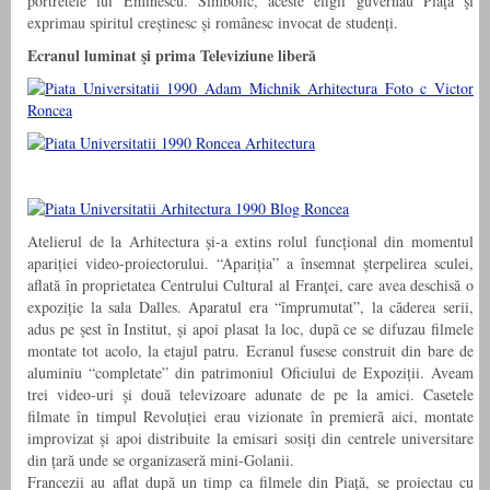
portretele lui Eminescu. Simbolic, aceste efigii guvernau Piață și
exprimau spiritul creștinesc și românesc invocat de studenți.
Ecranul luminat
şi prima Televiziune liberă
Atelierul de la Arhitectura și-a extins rolul funcțional din momentul
apariției video-proiectorului. “Apariția” a însemnat șterpelirea sculei,
aflată în proprietatea Centrului Cultural al Franței, care avea deschisă o
expoziție la sala Dalles. Aparatul era “împrumutat”, la căderea serii,
adus pe șest în Institut, și apoi plasat la loc, după ce se difuzau filmele
montate tot acolo, la etajul patru. Ecranul fusese construit din bare de
aluminiu “completate” din patrimoniul Oficiului de Expoziții. Aveam
trei video-uri și două televizoare adunate de pe la amici. Casetele
filmate în timpul Revoluției erau vizionate în premieră aici, montate
improvizat și apoi distribuite la emisari sosiți din centrele universitare
din țară unde se organizaseră mini-Golanii.
Francezii au aflat după un timp ca filmele din Piață, se proiectau cu