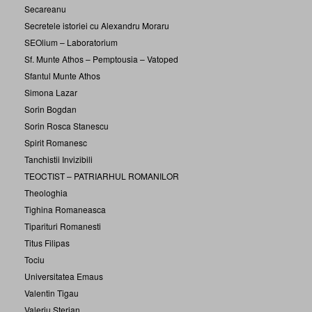
Secareanu
Secretele istoriei cu Alexandru Moraru
SEOlium – Laboratorium
Sf. Munte Athos – Pemptousia – Vatoped
Sfantul Munte Athos
Simona Lazar
Sorin Bogdan
Sorin Rosca Stanescu
Spirit Romanesc
Tanchistii Invizibili
TEOCTIST – PATRIARHUL ROMANILOR
Theologhia
Tighina Romaneasca
Tiparituri Romanesti
Titus Filipas
Tociu
Universitatea Emaus
Valentin Tigau
Valeriu Sterian