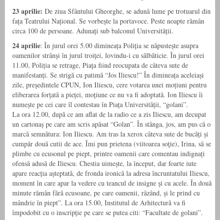
23 aprilie:
De ziua Sfântului Gheorghe, se adună lume pe trotuarul din
fața Teatrului Național. Se vorbește la portavoce. Peste noapte rămân
circa 100 de persoane. Adunați sub balconul Universității.
24 aprilie
: În jurul orei 5.00 dimineața Poliția se năpustește asupra
oamenilor strânși în jurul troiței, lovindu-i cu sălbăticie. În jurul orei
11.00, Poliția se retrage, Piața fiind reocupata de câteva sute de
manifestanți. Se strigă cu patimă “Jos Iliescu!” În dimineața aceleiași
zile, președintele CPUN, Ion Iliescu, cere votarea unei moțiuni pentru
eliberarea forțată a pieței, moțiune ce nu va fi adoptată. Ion Iliescu îi
numește pe cei care îl contestau în Piața Universității, “golani”.
La ora 12.00, după ce am aflat de la radio ce a zis Iliescu, am decupat
un cartonaș pe care am scris apăsat “Golan”. În stânga, jos, am pus că o
marcă semnătura: Ion Iliescu. Am tras la xerox câteva sute de bucăți și
cumpăr două cutii de ace. Îmi pun prietena (viitoarea soţie), Irina, să se
plimbe cu ecusonul pe piept, printre oamenii care comentau indignați
ofensă adusă de Iliescu. Chestia uimește, la început, dar foarte iute
apare reacția așteptată, de fronda ironică la adresa încruntatului Iliescu,
moment în care apar la vedere cu teancul de insigne și cu acele. În două
minute rămân fără ecusoane, pe care oamenii, râzând, și le prind cu
mândrie în piept”. La ora 15.00, Institutul de Arhitectură va fi
împodobit cu o inscripție pe care se putea citi: “Facultate de golani”.