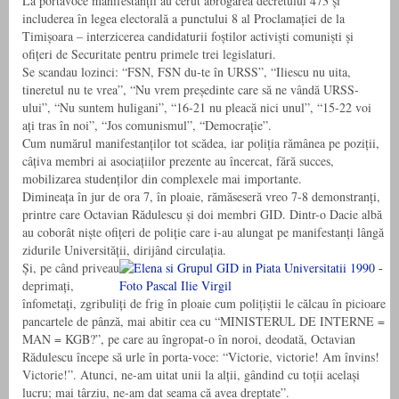
La portavoce manifestanții au cerut abrogarea decretului 473 și
includerea în legea electorală a punctului 8 al Proclamației de la
Timișoara – interzicerea candidaturii foștilor activiști comuniști și
ofițeri de Securitate pentru primele trei legislaturi.
Se scandau lozinci: “FSN, FSN du-te în URSS”, “Iliescu nu uita,
tineretul nu te vrea”, “Nu vrem președinte care să ne vândă URSS-
ului”, “Nu suntem huligani”, “16-21 nu pleacă nici unul”, “15-22 voi
ați tras în noi”, “Jos comunismul”, “Democrație”.
Cum numărul manifestanților tot scădea, iar poliția rămânea pe poziții,
câțiva membri ai asociațiilor prezente au încercat, fără succes,
mobilizarea studenților din complexele mai importante.
Dimineața în jur de ora 7, în ploaie, rămăseseră vreo 7-8 demonstranți,
printre care Octavian Rădulescu și doi membri GID. Dintr-o Dacie albă
au coborât niște ofițeri de poliție care i-au alungat pe manifestanți lângă
zidurile Universității, dirijând circulația.
Și, pe când priveau
deprimați,
înfometați, zgribuliți de frig în ploaie cum polițiștii le călcau în picioare
pancartele de pânză, mai abitir cea cu “MINISTERUL DE INTERNE =
MAN = KGB?”, pe care au îngropat-o în noroi, deodată, Octavian
Rădulescu începe să urle în porta-voce: “Victorie, victorie! Am învins!
Victorie!”. Atunci, ne-am uitat unii la alții, gândind cu toții același
lucru; mai târziu, ne-am dat seama că avea dreptate”.