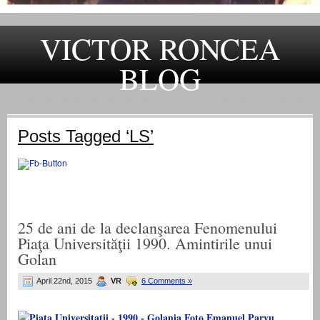
VICTOR RONCEA
BLOG
„ADEVARUL RAMANE, ORICARE AR FI SOARTA SLUJITORILOR SAI" – GH. I. B.
Posts Tagged ‘LS’
25 de ani de la declanşarea Fenomenului
Piaţa Universităţii 1990. Amintirile unui
Golan
April 22nd, 2015
VR
6 Comments »