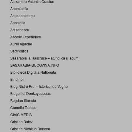
Alexandru Valentin Craciun
Anomismia
Antideontologu'
Apostolia
Artizanescu
Ascetic Experience
Aurel Agache
BadPolitics
Basarabia la Rascruce – atunci ca si acum
BASARABIA-BUCOVINA.INFO
Biblioteca Digitala Nationala
Bindiribli
Blog Nistru Prut – Istoricul de Veghe
Blogul lui Donkeypapuas
Bogdan Stanciu
Camelia Tabacu
CIVIC MEDIA
Cristian Botez
Cristina Nichitus Roncea