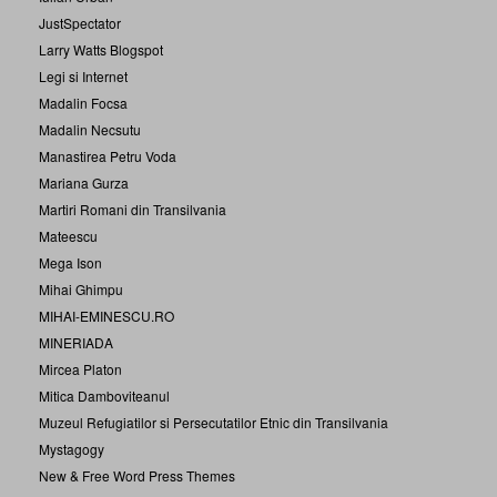
JustSpectator
Larry Watts Blogspot
Legi si Internet
Madalin Focsa
Madalin Necsutu
Manastirea Petru Voda
Mariana Gurza
Martiri Romani din Transilvania
Mateescu
Mega Ison
Mihai Ghimpu
MIHAI-EMINESCU.RO
MINERIADA
Mircea Platon
Mitica Damboviteanul
Muzeul Refugiatilor si Persecutatilor Etnic din Transilvania
Mystagogy
New & Free Word Press Themes