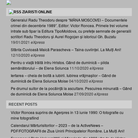
ZIARISTI ONLINE
Generalul Radu Theodoru despre “MÂNA MOSCOVEI – Documentele
crimei din decembrie 1989”. Editor: Victor Roncea. Primele trei volume
intrate sub tipar la Editura TipoMoldova, cu prefețe semnate de generalii
scriitori Radu Theodoru și Aurel Rogojan și istoricul Gh. Buzatu
19/01/2021
eXpress
Sfânta Cuvioasă Maică Parascheva – Taina cuviinței. La Mulți Ani!
12/10/2020
eXpress
Pentru o viață trăită întru Hristos. Gând de duminică – pilda
semănătorului – de Elena Solunca
11/10/2020
eXpress
Iertarea – cheia de boltă a iubirii. Iubirea vrăjmașilor – Gând de
duminică de Elena Solunca Moise
04/10/2020
eXpress
Pe drumul suitor de la pocăință la ascultare. Pescuirea minunată – Gând
de duminică de Elena Solunca Moise
27/09/2020
eXpress
RECENT POSTS
Victor Roncea suprins de Agerpres în 13 iunie 1990: O fotografie cu
mine fotografiind
Calendarul Mărturisitorilor – 2023 – de la ActiveNews –
PDF/FOTOGRAFII de Ziua Unirii Principatelor Române. La Mulți Ani!