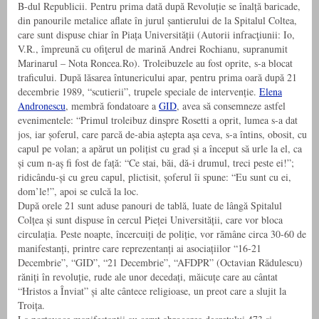
B-dul Republicii. Pentru prima dată după Revoluție se înalță baricade,
din panourile metalice aflate în jurul șantierului de la Spitalul Coltea,
care sunt dispuse chiar în Piața Universității (Autorii infracţiunii: Io,
V.R., împreună cu ofiţerul de marină Andrei Rochianu, supranumit
Marinarul – Nota Roncea.Ro). Troleibuzele au fost oprite, s-a blocat
traficului. După lăsarea întunericului apar, pentru prima oară după 21
decembrie 1989, “scutierii”, trupele speciale de intervenție.
Elena
Andronescu
, membră fondatoare a
GID
, avea să consemneze astfel
evenimentele: “Primul troleibuz dinspre Rosetti a oprit, lumea s-a dat
jos, iar șoferul, care parcă de-abia aștepta așa ceva, s-a întins, obosit, cu
capul pe volan; a apărut un polițist cu grad și a început să urle la el, ca
și cum n-aș fi fost de față: “Ce stai, băi, dă-i drumul, treci peste ei!”;
ridicându-și cu greu capul, plictisit, șoferul îi spune: “Eu sunt cu ei,
dom’le!”, apoi se culcă la loc.
După orele 21 sunt aduse panouri de tablă, luate de lângă Spitalul
Colțea și sunt dispuse în cercul Pieței Universității, care vor bloca
circulația. Peste noapte, încercuiți de poliție, vor rămâne circa 30-60 de
manifestanți, printre care reprezentanți ai asociațiilor “16-21
Decembrie”, “GID”, “21 Decembrie”, “AFDPR” (Octavian Rădulescu)
răniți în revoluție, rude ale unor decedați, măicuțe care au cântat
“Hristos a Înviat” și alte cântece religioase, un preot care a slujit la
Troița.