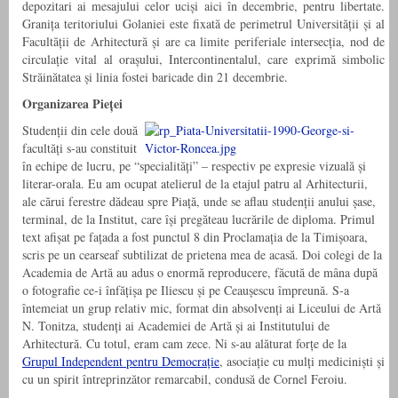
depozitari ai mesajului celor uciși aici în decembrie, pentru libertate.
Granița teritoriului Golaniei este fixată de perimetrul Universității și al
Facultății de Arhitectură și are ca limite periferiale intersecția, nod de
circulație vital al orașului, Intercontinentalul, care exprimă simbolic
Străinătatea și linia fostei baricade din 21 decembrie.
Organizarea Pieței
Studenții din cele două
facultăți s-au constituit
în echipe de lucru, pe “specialități” – respectiv pe expresie vizuală și
literar-orala. Eu am ocupat atelierul de la etajul patru al Arhitecturii,
ale cărui ferestre dădeau spre Piață, unde se aflau studenții anului șase,
terminal, de la Institut, care își pregăteau lucrările de diploma. Primul
text afișat pe fațada a fost punctul 8 din Proclamația de la Timișoara,
scris pe un cearseaf subtilizat de prietena mea de acasă. Doi colegi de la
Academia de Artă au adus o enormă reproducere, făcută de mâna după
o fotografie ce-i înfățișa pe Iliescu și pe Ceaușescu împreună. S-a
întemeiat un grup relativ mic, format din absolvenți ai Liceului de Artă
N. Tonitza, studenți ai Academiei de Artă și ai Institutului de
Arhitectură. Cu totul, eram cam zece. Ni s-au alăturat forțe de la
Grupul Independent pentru Democrație
, asociație cu mulți mediciniști și
cu un spirit întreprinzător remarcabil, condusă de Cornel Feroiu.