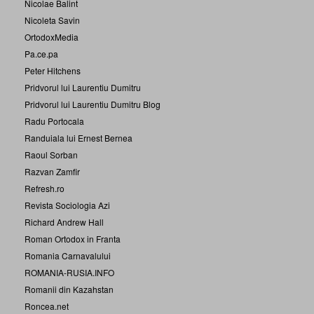
Nicolae Balint
Nicoleta Savin
OrtodoxMedia
Pa.ce.pa
Peter Hitchens
Pridvorul lui Laurentiu Dumitru
Pridvorul lui Laurentiu Dumitru Blog
Radu Portocala
Randuiala lui Ernest Bernea
Raoul Sorban
Razvan Zamfir
Refresh.ro
Revista Sociologia Azi
Richard Andrew Hall
Roman Ortodox in Franta
Romania Carnavalului
ROMANIA-RUSIA.INFO
Romanii din Kazahstan
Roncea.net