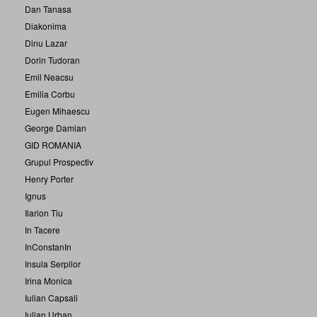
Dan Tanasa
Diakonima
Dinu Lazar
Dorin Tudoran
Emil Neacsu
Emilia Corbu
Eugen Mihaescu
George Damian
GID ROMANIA
Grupul Prospectiv
Henry Porter
Ignus
Ilarion Tiu
In Tacere
InConstanIn
Insula Serpilor
Irina Monica
Iulian Capsali
Iulian Urban