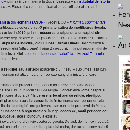
anu
– prin trafic de influenta la Boc si Basescu – a
Institutului de Istoria
of, A. Plesu, si ca pilon principal al elaborarii operatiunii anti-
Pen
Nea
anistă din România (ASUR)
(vedeti DOC –
Informatii suplimentare
ventileaza de ceva vreme.
O prima tentativa de modificarea ilegala,
 avut loc in 2010, prin introducerea unui punct la un capitol din
fusese deja dezbatut
, mai precis pe drumul dintre Ministerul Educatiei
An 
: dupa toate indiciile, idiotul funest Daniel Funeriu
, fost ministru al
presedintelui (alta oroare) Traian Basescu si, in timpul programului de
 in miezul zilei -,
conferentiar despre “valori” la… Muzeul Taranului
 respectiva:
 a religiilor sau a artelor
(placerile dlui Plesu! – subl. mea) aşa cum
nţii condamnă atitudinea unor reprezentanţi ai ministerului care
ie.
minarea din proiectul Legii educaţiei a prevederii care dădea
ma alte cursuri în locul celui de religie. Concret este vorba despre al
iei, care stipula că,
“la cerere, în locul orei de religie, elevii pot
turii şi artelor sau alte cursuri utile în formarea comportamentului
utile de “sexologie”, dar pe invers, cum sunt cele promovat de Mircea
 ajuns această reglementare în lege, deoarece, toată perioada cât
i Educaţiei, acest punct nu a existat.
cineva care nu are nicio treabă cu şcoala. De fapt, de mult se încearcă
ră, chipurile pentru aerisirea planului cadru, dar eu sunt convinsă că