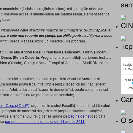
sem
ile monoteiste (iudaism, creştinism, islam), cât şi religiile orientale
 vor avea acces la limbile-sursă ale marilor religii, element esenţial
igioase.
CI
ntoarcerea către structurile noastre de cunoaştere.
Studiul aplicat al
tigare cele mai recente din ştiinţă, pârghiile pentru schiţarea a ceea
inţii
”, crede Madeea Axinciuc, directorul de program.
Top
atului se află
Andrei Pleşu, Francisca Băltăceanu, Florin Ţurcanu,
Dîncă, Ştefan Colceriu
. Programul are ca instituţii partenere Institutul
Leiden (Olanda), Colegiul Noua Europă şi Centrul de Studii Bizantine
u este nici o noutate, asa cum o prezinta ziarul lui Andronic si
ra noutate poate fi ca intre timp eseistul teosof cu inclinatii sc
i
e
n?
toria Artei, a devenit si “expert in domeniu” si, poate ce conteza cel
at “tata-omida” si nu un profesor la universitate).
Car
 – Texte şi Tradiţii
, organizat în cadrul Facultăţii de Limbi şi Literaturi
imul program de masterat din ţară care propune studierea
științifică,
lemice
a fenomenului religios” se spune pe
pagina de net
dedicata
O s
i ca
parteneriatele numite dateaza din 11 aprilie 2011
: