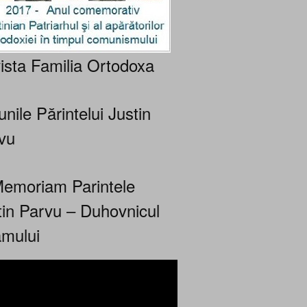
ista Familia Ortodoxa
nile Părintelui Justin
vu
Memoriam Parintele
tin Parvu – Duhovnicul
mului