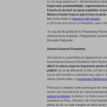
nu vor reuşi acest lucru”, afirmă directorul Şc
După toate probabalilităţile, reglementarea a
Funeriu se declară un aprig susţinător al aces
Ministrul Daniel Funeriu speră însă că până u
Mai multe detalii la
Adevarul (stiri locale!)
.
In 2010 am avut noroc cu Patriarhia, care a in
“În ziua de 28 aprilie 2010, Preafericitul Păr
Roberta Alma Anastase, Preşedintele Camerei
Educaţiei Naţionale:
Stimată Doamnă Preşedinte,
Am luat act cu surprindere şi îngrijorare de un
transmisă de Guvernul României către Parlamen
diferă în câteva aspecte importante pentru 
publică
, iar pe de altă parte nu ţine cont de 
noului act normativ cu prevederi ale
Legii nr. 
afirma, printre altele, in
scrisoarea Patriarhulu
Pana acum, teosoful nostru preocupat de “arte” si
ierarhi. Am incercat si eu sa-i ascult parascov
sutana la picioare
, si Iasiului, cu Inaltul ceva 
tovarasul lui Plesu, Dinescu). Mi-a fost imposi
aferat, pe lat, ca niste margele de sticla pent