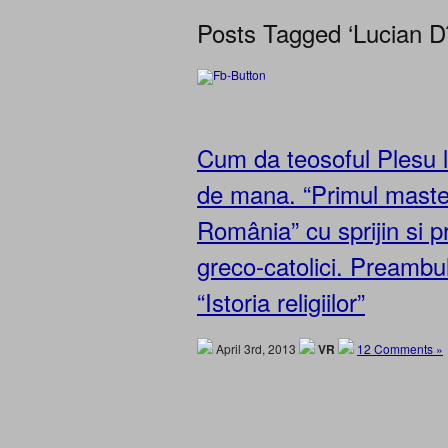
Posts Tagged ‘Lucian D
Cum da teosoful Plesu lo
de mana. “Primul master
România” cu sprijin si pr
greco-catolici. Preambul
“Istoria religiilor”
April 3rd, 2013
VR
12 Comments »