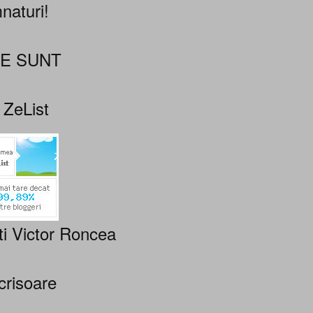
naturi!
NE SUNT
 ZeList
ti Victor Roncea
crisoare