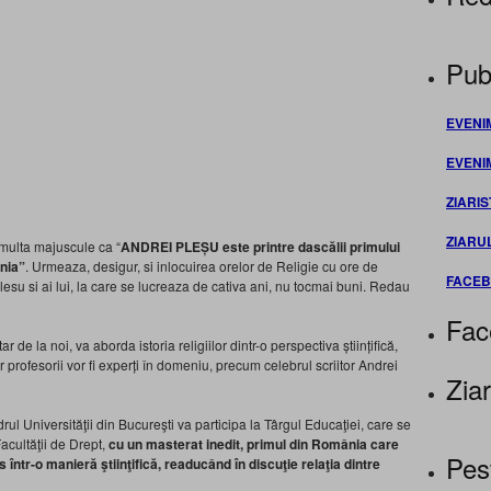
Publ
EVENI
EVENI
ZIARIS
ZIARU
 multa majuscule ca “
ANDREI PLEȘU este printre dascălii primului
nia”
. Urmeaza, desigur, si inlocuirea orelor de Religie cu ore de
FACE
 Plesu si ai lui, la care se lucreaza de cativa ani, nu tocmai buni. Redau
Fac
de la noi, va aborda istoria religiilor dintr-o perspectiva științifică,
 profesorii vor fi experți în domeniu, precum celebrul scriitor Andrei
Ziar
drul Universităţii din Bucureşti va participa la Târgul Educaţiei, care se
Facultăţii de Drept,
cu un masterat inedit, primul din România care
Pes
os într-o manieră ştiinţifică, readucând în discuţie relaţia dintre