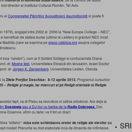
masterat in domeniul Studii Iudaice
ost director al Institutul Cultural Român, Tel Aviv.
ru al
Congregației Părinților Augustinieni Asumpționiști
si poate fi
 in 1979), angajat intre 2002 si 2006 la “New Europe College – NEC”,
si beneficar de atatea burse (ultima la Leiden) si granturi NEC incat
 de Badilita (care se exprima pe
greco-catolica.org
asupra colegelor
Brosteanu.
nt inca “celebri”), cum ar fi Szilárd Szilágyi si confucianista Diana
prof. dr.
Moshe Idel
, Universitatea Ebraică din Ierusalim, Israel Doctor
prof. dr.
Jürgen K. Zangenberg
, Universitatea Leiden, Olanda.
si la
Zilele Porţilor Deschise:
8-12 aprilie 2013.
Programul cursurilor
-20 –
iar miercuri si joi
si
Religie şi magie,
Religii orientale
Religie
estui fapt, ca dl Plesu sa recruteze si cativa ortodocsi. Are deja si
 din
Doxologia
sau a DJ-ilor cu barba de la
Radio Dobrogea
.
Dar,
e-Doamne, afirm cu tarie: va fi tot un drac!
irea “elitelor”:
miza este schimbarea orelor de religie ale elevilor cu
SRI
pt model! Planurile au fost elaborate inca de dinainte de infiintarea