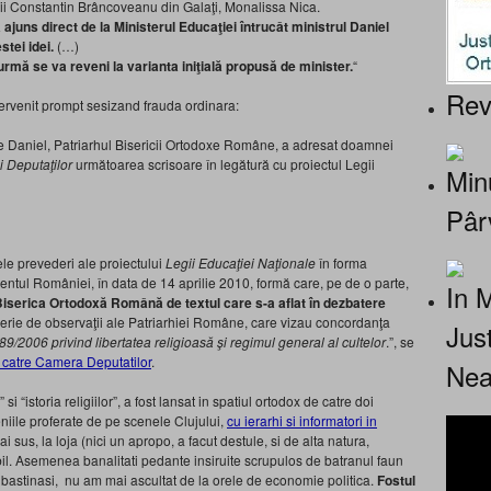
olii Constantin Brâncoveanu din Galaţi, Monalissa Nica.
 ajuns direct de la Ministerul Educaţiei întrucât ministrul Daniel
tei idei.
(…)
rmă se va reveni la varianta iniţială propusă de minister.
“
Rev
tervenit prompt sesizand frauda ordinara:
inte Daniel, Patriarhul Bisericii Ortodoxe Române, a adresat doamnei
 Deputaţilor
următoarea scrisoare în legătură cu proiectul Legii
Minu
Pâr
ele prevederi ale proiectului
Legii Educaţiei Naţionale
în forma
tul României, în data de 14 aprilie 2010, formă care, pe de o parte,
In 
Biserica Ortodoxă Română de textul care s-a aflat în dezbatere
o serie de observaţii ale Patriarhiei Române, care vizau concordanţa
Jus
489/2006 privind libertatea religioasă şi regimul general al cultelor
.”, se
i catre Camera Deputatilor
.
Nea
 “istoria religiilor”, a fost lansat in spatiul ortodox de catre doi
eniile proferate de pe scenele Clujului,
cu ierarhi si informatori in
mai sus, la loja (nici un apropo, a facut destule, si de alta natura,
bil. Asemenea banalitati pedante insiruite scrupulos de batranul faun
ru bastinasi, nu am mai ascultat de la orele de economie politica.
Fostul