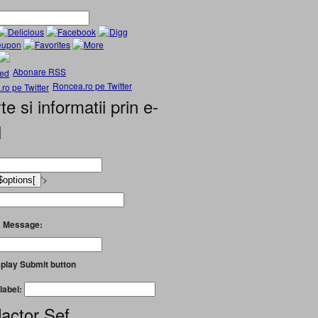
Abonare RSS
Roncea.ro pe Twitter
te si informatii prin e-
l
'>
 Message:
play Submit button
label:
actor Șef