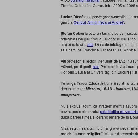
Ebraice Goldstein- Goren. Intre 2005 si 2008 a f
Lucian Dîncă
este
preot greco-catolic
, memb
gasit la
Centrul „Sfinții Petru și Andrei”
.
Ştefan Colceriu
este un tanar studios (nascut
adicalea Colegiul “Noua Europa” al dlui Plesu 
mai bine le cititi
aici
. Din cate inteleg e un fel
sale catolice Francisca Baltaceanu si Monica 
Alti profesori si lectori, nenumiti de EvZ (nu su
Yüksel, pot fi gasiti
aici
. Profesori invitati sunt: 
Honoris Causa al Universităţii din Bucureşti si 
Pe langa
Targul Educatiei
, tinerii sunt invitati 
deschise este
:
16-18 –
, 18
Miercuri,
Iudaism
.
comparata
Nu e exclus, acum, ca atragem atentia asupra ac
bazin: poate din randul
pointilistilor de vederi
dupa parerea mea si cerand iertare de la Doamn
Miza este, insa alta, mult mai grava decat smint
ore de “istoria religiilor”.
Masterul serveste dre