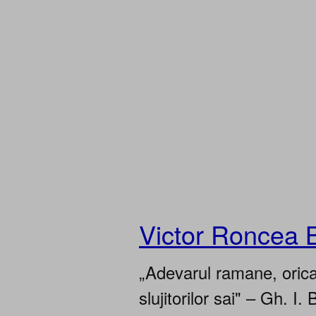
Victor Roncea 
„Adevarul ramane, oricar
slujitorilor sai" – Gh. I. 