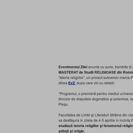
Evenimentul Zilei
anunta cu surle, trambite si
MASTERAT de Studii RELIGIOASE din Româ
“Istoria religiilor”, un proiect subversiv marca
stirea
EvZ
, dupa care vin cu detalii:
“Programul, o premieră pentru mediul universitar 
dincolo de disputele dogmatice şi polemice, iar
Pleșu.
Facultatea de Limbi şi Literaturi Străine din ca
va desfăşura în zilele de 4-5 aprilie în incinta 
studiază istoria religiilor şi fenomenul religi
ştiinţă şi religie.