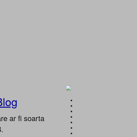
Blog
e ar fi soarta
B.