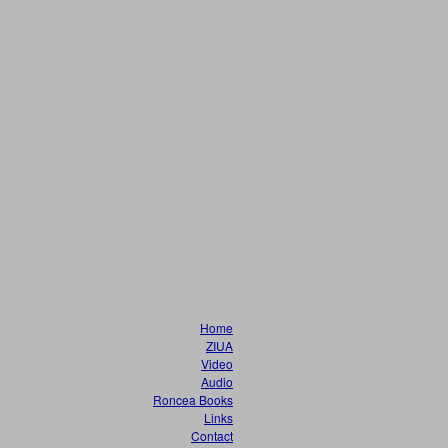
Home
ZIUA
Video
Audio
Roncea Books
Links
Contact