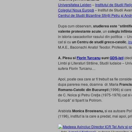
Universitatea Leiden
–
Institutul de Studii Rel
Colegiul Noua Europă
– Institut de Studii Ava
Centrul de Studii Bizantine Sfinţii Petru şi Andr
Dupa cum observam,
studierea este “stiintif
valente protestante acute
, un
colegiu infiin
in istoria cascadorilor rasului din politica –
cat si cu
un Centru de studii greco-catolic
,
in
M.A.E., Baconschi Anatol Teodor. Profesorii, la 
A. Plesu si
Florin Turcanu
sunt
GDS-isti
(deci
Limbi și Literaturi Străine, Studii Iudaice – Uni
sufera Florin Turcanu…
Apoi, poate cea care ar fi trebuit sa fie consid
dupa parerea mea, doamna dr. Maria
Franci
Romano-Catolic din Bucureşti
(1996) si care 
de C. Noica şi Petru Creţia (1975-1976) cat si 
Europă” si tiparit la Polirom.
Arabista
Monica Brosteanu,
si ea autoare Pol
(1196), institut la la care a predat, mai apoi, prin
–
foto
Jurnalul National
), autoare Humanitas, 