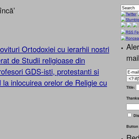
încă’
Aler
vituri Ortodoxiei cu ierarhii nostri
mai
at de Studii religioase din
ofesori GDS-isti, protestanti si
 la inlocuirea orelor de Religie cu
Title:
Thanks
Dis
Button 
Red