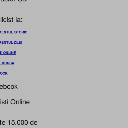
icist la:
MENTUL ISTORIC
MENTUL ZILEI
TI ONLINE
L BURSA
BOOK
ebook
isti Online
te 15.000 de