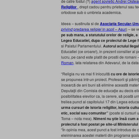
de catre fostul (?)
agent sovietic Andrei Oiste
Religiilor
, drept cadou pentru prietenul sau teos
ortodoxe sub o umbrela academica.
Ideea – sustinuta si de
Asociația Secular-Um
privind
predarea
religiei
in
scoli
– Asur
) – se 
pe sub mana, a statutului orelor de religie, a
Legea Educatiei, dupa ce proiectul de Lege 
si Palatul Parlamentului.
Autorul actului ilegal
Educatiei (ce oroare!), in prezent consilier al 
lucru, pe cand este platit de prostii de romani –
Roman
. Iata relatarea din Adevarul, de la data
“Religia nu va mai fi înlocuită
cu ore de istorie
se propunea într-un proiect. Profesorii şi pări
încearcă de ani buni să elimine această mater
Deputaţii din Comisia de educaţie au decis eli
posibilitatea elevilor ca, la cerere, să poată ur
treilea punct al capitolului 17 din Legea educaţ
urma cursuri de istoria religiilor, istoria cul
etic, social sau comunitar”
(poate si cursuri 
Toma – nota mea).
Nimeni nu ştie însă cum a
proiectul a fost postat pe site-ul Ministerulu
“În opinia mea, acest punct a fost introdus de 
eleiminarea acestei materii din programa şcola