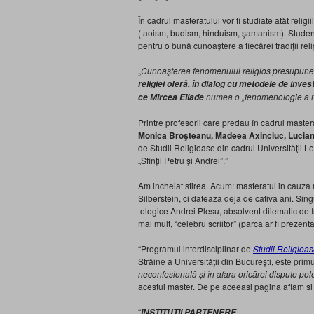
În cadrul masteratului vor fi studiate atât religi
(taoism, budism, hinduism, şamanism). Studenții
pentru o bună cunoaştere a fiecărei tradiţii rel
„
Cunoaşterea fenomenului religios presupune î
religiei oferă, în dialog cu metodele de inves
numea o „fenomenologie a m
ce Mircea Eliade
Printre profesorii care predau în cadrul master
Monica Broşteanu, Madeea Axinciuc, Lucian 
de Studii Religioase din cadrul Universităţii 
„Sfinţii Petru şi Andrei”.”
Am incheiat stirea. Acum: masteratul in cauza n
Silberstein
, ci dateaza deja de cativa ani. Singu
tologice Andrei Plesu, absolvent dilematic de Is
mai mult, “celebru scriitor” (parca ar fi prezent
“Programul interdisciplinar de
Studii Religioase
Străine a Universităţii din Bucureşti, este pr
neconfesională și în afara oricărei dispute po
acestui master. De pe aceeasi pagina aflam s
“
INSTITUŢII PARTENERE