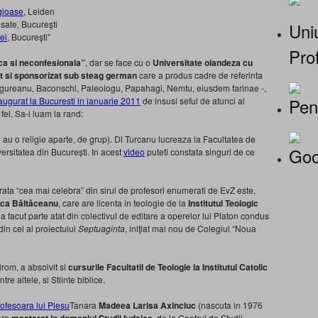
igioase
, Leiden
nsate, Bucureşti
Uniu
ei
, Bucureşti”
Prof
ica si neconfesionala”
, dar se face cu o
Universitate olandeza cu
tat si sponsorizat sub steag german
care a produs cadre de referinta
 Ungureanu, Baconschi, Paleologu, Papahagi, Nemtu, eiusdem farinae -,
Pen
augurat la Bucuresti in ianuarie 2011
de insusi seful de atunci al
fel. Sa-i luam la rand:
 au o religie aparte, de grup). Dl Turcanu lucreaza la Facultatea de
Goo
versitatea din București. In acest
video
puteti constata singuri de ce
erata “cea mai celebra” din sirul de profesori enumerati de EvZ este,
sca Băltăceanu
, care are licenta in teologie de la
Institutul Teologic
a facut parte atat din colectivul de editare a operelor lui Platon condus
din cel al proiectului
Septuaginta
, iniţiat mai nou de Colegiul “Noua
irom, a absolvit si
cursurile Facultatii de Teologie la Institutul Catolic
tre altele, si Stiinte biblice.
Tanara
Madeea Larisa Axinciuc
(nascuta in 1976
are
, de la Centrul de Studii