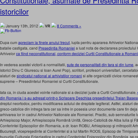
Constitutionale, asumate de Presedintia R
istoricilor
January 13th, 2012
VR
8 Comments »
Dupa cum
apreciam la finele anului trecut
, lupta pentru apararea Arhivelor Nation
batalie castigata, cand
Presedintia Romaniei
a luat nota de declararea proiectul
Arhivelor
ca fiind neconstitutional, conform deciziei Curtii Constitutionale a Romani
In vederea acestei victorii a normalitatii,
sute de personalitati din tara si din lume
, 
istorici Dinu C Giurescu si Ioan Aurel Pop), scriitori, profesori universitari, cercetatori
alaturi de
sindicatul national al arhivistilor romani
si alte organizatii civice romanest
supreme – Presedintelui Romaniei si Curtii Constitutionale.
Iata ca, in ciuda acestei vointe nationale si a deciziei juste a Curtii Constitutionale,
din Romania i s-au adresat printr-o Scrisoare Deschisa presedintelui Traian Bases
dreptul neortodox, pentru modificarea actului de dreptate legiferat. Astfel, alaturi d
greco-catolice din intrega tara cer sa intre in posesia unor documente care tin deja
arhivarea lor in cadrul Arhivelor Nationale ale Romaniei. Practic, sub semnaturi
Arhiepiscop Major, Arhiepiscopia Română Unită, Greco-Catolică de Alba Iulia şi Făg
Conferintei Episcopilor din Romania, a dr. Ioan ROBU, Arhiepiscop şi mitropolit 
Bucureşti, vicepreşedinte al Conferintei si a lui Martin ROOS, Episcop de Timişoar
bunurile Culturale Ecleziastice în cadrul Conferinţei Episcopilor din România, se ce