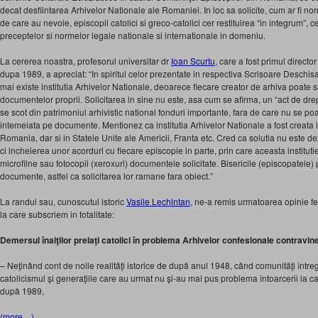
decat desfiintarea Arhivelor Nationale ale Romaniei. In loc sa solicite, cum ar fi nor
de care au nevoie, episcopii catolici si greco-catolici cer restituirea “in integrum”, 
preceptelor si normelor legale nationale si internationale in domeniu.
La cererea noastra, profesorul universitar dr
Ioan Scurtu
, care a fost primul directo
dupa 1989, a apreciat: “In spiritul celor prezentate in respectiva Scrisoare Deschis
mai existe institutia Arhivelor Nationale, deoarece fiecare creator de arhiva poate
documentelor proprii. Solicitarea in sine nu este, asa cum se afirma, un “act de dr
se scot din patrimoniul arhivistic national fonduri importante, fara de care nu se poate 
intemeiata pe documente. Mentionez ca institutia Arhivelor Nationale a fost creat
Romania, dar si in Statele Unite ale Americii, Franta etc. Cred ca solutia nu este
ci incheierea unor acorduri cu fiecare episcopie in parte, prin care aceasta instituti
microfilne sau fotocopii (xeroxuri) documentele solicitate. Bisericile (episcopatele)
documente, astfel ca solicitarea lor ramane fara obiect.”
La randul sau, cunoscutul istoric
Vasile Lechintan
, ne-a remis urmatoarea opinie fe
la care subscriem in totalitate:
Demersul înalţilor prelaţi catolici în problema Arhivelor confesionale contravine
– Neţinând cont de noile realităţi istorice de după anul 1948, când comunităţi între
catolicismul şi generaţiile care au urmat nu şi-au mai pus problema întoarcerii la cat
după 1989,
(more…)