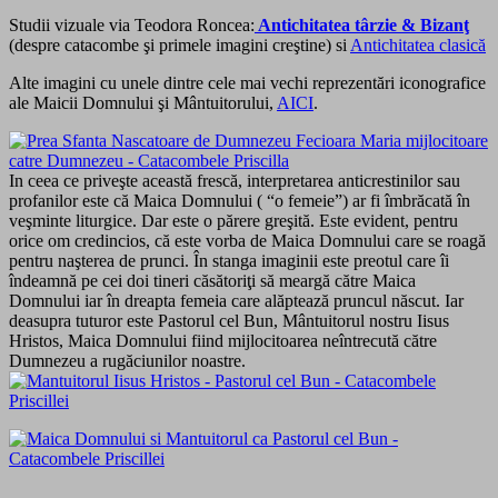
Studii vizuale via Teodora Roncea:
Antichitatea târzie & Bizanţ
(despre catacombe şi primele imagini creştine) si
Antichitatea clasică
Alte imagini cu unele dintre cele mai vechi reprezentări iconografice
ale Maicii Domnului şi Mântuitorului,
AICI
.
In ceea ce priveşte această frescă, interpretarea anticrestinilor sau
profanilor este că Maica Domnului ( “o femeie”) ar fi îmbrăcată în
veşminte liturgice. Dar este o părere greşită. Este evident, pentru
orice om credincios, că este vorba de Maica Domnului care se roagă
pentru naşterea de prunci. În stanga imaginii este preotul care îi
îndeamnă pe cei doi tineri căsătoriţi să meargă către Maica
Domnului iar în dreapta femeia care alăptează pruncul născut. Iar
deasupra tuturor este Pastorul cel Bun, Mântuitorul nostru Iisus
Hristos, Maica Domnului fiind mijlocitoarea neîntrecută către
Dumnezeu a rugăciunilor noastre.