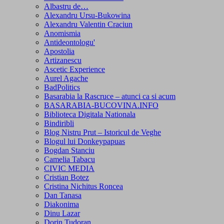
Albastru de…
Alexandru Ursu-Bukowina
Alexandru Valentin Craciun
Anomismia
Antideontologu'
Apostolia
Artizanescu
Ascetic Experience
Aurel Agache
BadPolitics
Basarabia la Rascruce – atunci ca si acum
BASARABIA-BUCOVINA.INFO
Biblioteca Digitala Nationala
Bindiribli
Blog Nistru Prut – Istoricul de Veghe
Blogul lui Donkeypapuas
Bogdan Stanciu
Camelia Tabacu
CIVIC MEDIA
Cristian Botez
Cristina Nichitus Roncea
Dan Tanasa
Diakonima
Dinu Lazar
Dorin Tudoran