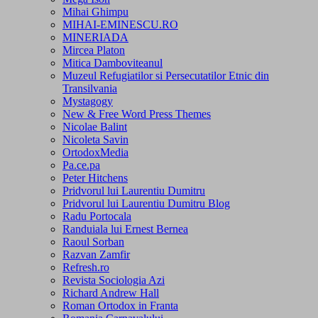
Mihai Ghimpu
MIHAI-EMINESCU.RO
MINERIADA
Mircea Platon
Mitica Damboviteanul
Muzeul Refugiatilor si Persecutatilor Etnic din
Transilvania
Mystagogy
New & Free Word Press Themes
Nicolae Balint
Nicoleta Savin
OrtodoxMedia
Pa.ce.pa
Peter Hitchens
Pridvorul lui Laurentiu Dumitru
Pridvorul lui Laurentiu Dumitru Blog
Radu Portocala
Randuiala lui Ernest Bernea
Raoul Sorban
Razvan Zamfir
Refresh.ro
Revista Sociologia Azi
Richard Andrew Hall
Roman Ortodox in Franta