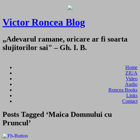
Victor Roncea Blog
„Adevarul ramane, oricare ar fi soarta
slujitorilor sai" – Gh. I. B.
Home
ZIUA
Video
Audio
Roncea Books
Links
Contact
Posts Tagged ‘Maica Domnului cu
Pruncul’