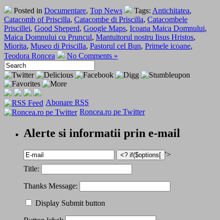
Posted in
Documentare
,
Top News
Tags:
Antichitatea
,
Catacomb of Priscilla
,
Catacombe di Priscilla
,
Catacombele
Priscillei
,
Good Sheperd
,
Google Maps
,
Icoana Maica Domnului
,
Maica Domnului cu Pruncul
,
Mantuitorul nostru Iisus Hristos
,
Miorita
,
Museo di Priscilla
,
Pastorul cel Bun
,
Primele icoane
,
Teodora Roncea
No Comments »
Abonare RSS
Roncea.ro pe Twitter
Alerte si informatii prin e-mail
'>
Title:
Thanks Message:
Display Submit button