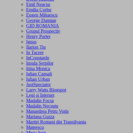
Emil Neacsu
Emilia Corbu
Eugen Mihaescu
George Damian
GID ROMANIA
Grupul Prospectiv
Henry Porter
Ignus
Ilarion Tiu
In Tacere
InConstanIn
Insula Serpilor
Irina Monica
Iulian Capsali
Iulian Urban
JustSpectator
Larry Watts Blogspot
Legi si Internet
Madalin Focsa
Madalin Necsutu
Manastirea Petru Voda
Mariana Gurza
Martiri Romani din Transilvania
Mateescu
Mega Ison