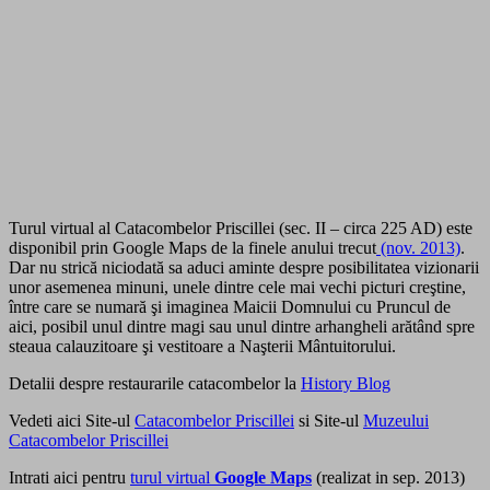
Turul virtual al Catacombelor Priscillei (sec. II – circa 225 AD) este
disponibil prin Google Maps de la finele anului trecut
(nov. 2013)
.
Dar nu strică niciodată sa aduci aminte despre posibilitatea vizionarii
unor asemenea minuni, unele dintre cele mai vechi picturi creştine,
între care se numară şi imaginea Maicii Domnului cu Pruncul de
aici, posibil unul dintre magi sau unul dintre arhangheli arătând spre
steaua calauzitoare şi vestitoare a Naşterii Mântuitorului.
Detalii despre restaurarile catacombelor la
History Blog
Vedeti aici Site-ul
Catacombelor Priscillei
si Site-ul
Muzeului
Catacombelor Priscillei
Intrati aici pentru
turul virtual
Google Maps
(realizat in sep. 2013)