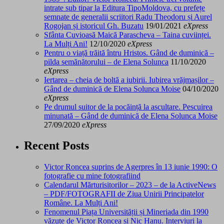
intrate sub tipar la Editura TipoMoldova, cu prefețe
semnate de generalii scriitori Radu Theodoru și Aurel
Rogojan și istoricul Gh. Buzatu
19/01/2021
eXpress
Sfânta Cuvioasă Maică Parascheva – Taina cuviinței.
La Mulți Ani!
12/10/2020
eXpress
Pentru o viață trăită întru Hristos. Gând de duminică –
pilda semănătorului – de Elena Solunca
11/10/2020
eXpress
Iertarea – cheia de boltă a iubirii. Iubirea vrăjmașilor –
Gând de duminică de Elena Solunca Moise
04/10/2020
eXpress
Pe drumul suitor de la pocăință la ascultare. Pescuirea
minunată – Gând de duminică de Elena Solunca Moise
27/09/2020
eXpress
Recent Posts
Victor Roncea suprins de Agerpres în 13 iunie 1990: O
fotografie cu mine fotografiind
Calendarul Mărturisitorilor – 2023 – de la ActiveNews
– PDF/FOTOGRAFII de Ziua Unirii Principatelor
Române. La Mulți Ani!
Fenomenul Piața Universității și Mineriada din 1990
văzute de Victor Roncea și Nic Hanu. Interviuri la