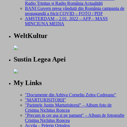
Radio Trinitas și Radio România Actualități
BANI Guvern presa vândută din România campania de
propagandă a fricii COVID – FOTO / PDF
AMSTERDAM – 2.01. 2022 – AFP – MASS
MINCIUNA MEDIA
WeltKultur
Sustin Legea Apei
My Links
"Documente din Arhiva Corneliu Zelea Codreanu"
"MARTURISITORII"
"Parintele Justin Marturisitorul" – Album foto de
Cristina Nichitus Roncea
"Precum in cer asa si pe pamant" – Album de fotografie
Cristina Nichitus Roncea
Acvila – Pelerin Ortodox