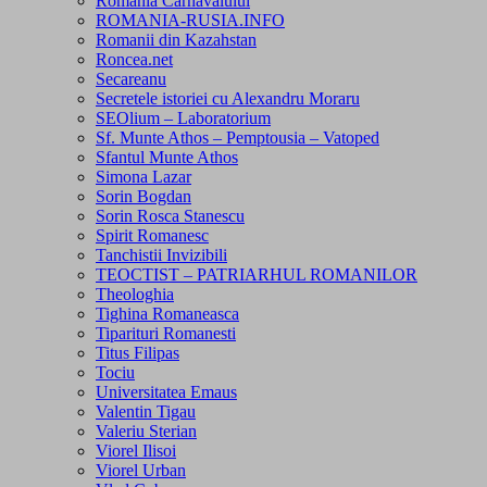
Romania Carnavalului
ROMANIA-RUSIA.INFO
Romanii din Kazahstan
Roncea.net
Secareanu
Secretele istoriei cu Alexandru Moraru
SEOlium – Laboratorium
Sf. Munte Athos – Pemptousia – Vatoped
Sfantul Munte Athos
Simona Lazar
Sorin Bogdan
Sorin Rosca Stanescu
Spirit Romanesc
Tanchistii Invizibili
TEOCTIST – PATRIARHUL ROMANILOR
Theologhia
Tighina Romaneasca
Tiparituri Romanesti
Titus Filipas
Tociu
Universitatea Emaus
Valentin Tigau
Valeriu Sterian
Viorel Ilisoi
Viorel Urban