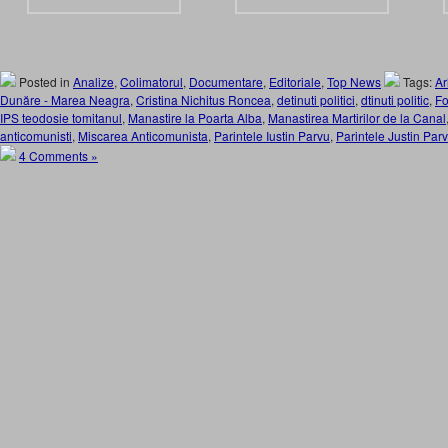
Posted in
Analize
,
Colimatorul
,
Documentare
,
Editoriale
,
Top News
Tags:
Ar
Dunăre - Marea Neagra
,
Cristina Nichitus Roncea
,
detinuti politici
,
dtinuti politic
,
Fo
IPS teodosie tomitanul
,
Manastire la Poarta Alba
,
Manastirea Martirilor de la Canal
anticomunisti
,
Miscarea Anticomunista
,
Parintele Iustin Parvu
,
Parintele Justin Par
4 Comments »