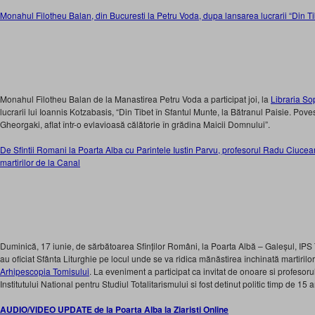
Monahul Filotheu Balan, din Bucuresti la Petru Voda, dupa lansarea lucrarii “Din Ti
Monahul Filotheu Balan de la Manastirea Petru Voda a participat joi, la
Libraria So
lucrarii lui Ioannis Kotzabasis, “Din Tibet în Sfantul Munte, la Bătranul Paisie. Pov
Gheorgaki, aflat într-o evlavioasă călătorie în grădina Maicii Domnului”.
De Sfintii Romani la Poarta Alba cu Parintele Iustin Parvu, profesorul Radu Ciuce
martirilor de la Canal
Duminică, 17 iunie, de sărbătoarea Sfinților Români, la Poarta Albă – Galeșul, IPS 
au oficiat Sfânta Liturghie pe locul unde se va ridica mănăstirea închinată martiril
Arhipescopia Tomisului
. La eveniment a participat ca invitat de onoare si profeso
Institutului National pentru Studiul Totalitarismului si fost detinut politic timp de 15 a
AUDIO/VIDEO UPDATE de la Poarta Alba la Ziaristi Online