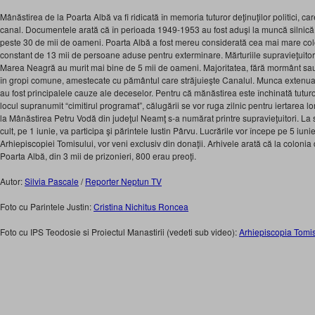
Mânăstirea de la Poarta Albă va fi ridicată în memoria tuturor deţinuţilor politici, ca
canal. Documentele arată că în perioada 1949-1953 au fost aduşi la muncă silnică
peste 30 de mii de oameni. Poarta Albă a fost mereu considerată cea mai mare col
constant de 13 mii de persoane aduse pentru exterminare. Mărturiile supravieţuitor
Marea Neagră au murit mai bine de 5 mii de oameni. Majoritatea, fără mormânt sa
în gropi comune, amestecate cu pământul care străjuieşte Canalul. Munca extenuant
au fost principalele cauze ale deceselor. Pentru că mănăstirea este închinată tuturo
locul supranumit “cimitirul programat”, călugării se vor ruga zilnic pentru iertarea l
la Mânăstirea Petru Vodă din judeţul Neamţ s-a numărat printre supravieţuitori. La s
cult, pe 1 iunie, va participa şi părintele Iustin Pârvu. Lucrările vor începe pe 5 iuni
Arhiepiscopiei Tomisului, vor veni exclusiv din donaţii. Arhivele arată că la colonia
Poarta Albă, din 3 mii de prizonieri, 800 erau preoţi.
Autor:
Silvia Pascale
/
Reporter Neptun TV
Foto cu Parintele Justin:
Cristina Nichitus Roncea
Foto cu IPS Teodosie si Proiectul Manastirii (vedeti sub video):
Arhiepiscopia Tomis