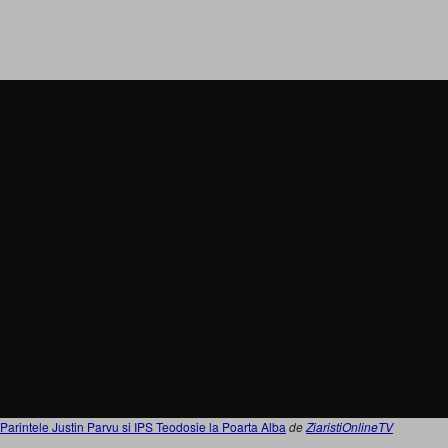
Parintele Justin Parvu si IPS Teodosie la Poarta Alba
de
ZiaristiOnlineTV