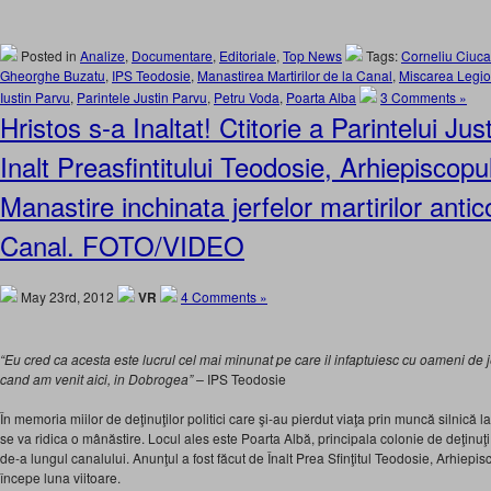
Posted in
Analize
,
Documentare
,
Editoriale
,
Top News
Tags:
Corneliu Ciuc
Gheorghe Buzatu
,
IPS Teodosie
,
Manastirea Martirilor de la Canal
,
Miscarea Legi
Iustin Parvu
,
Parintele Justin Parvu
,
Petru Voda
,
Poarta Alba
3 Comments »
Hristos s-a Inaltat! Ctitorie a Parintelui Jus
Inalt Preasfintitului Teodosie, Arhiepiscopu
Manastire inchinata jerfelor martirilor anti
Canal. FOTO/VIDEO
May 23rd, 2012
VR
4 Comments »
“Eu cred ca acesta este lucrul cel mai minunat pe care il infaptuiesc cu oameni de j
cand am venit aici, in Dobrogea” –
IPS Teodosie
În memoria miilor de deţinuţilor politici care şi-au pierdut viaţa prin muncă silni
se va ridica o mânăstire. Locul ales este Poarta Albă, principala colonie de deţinuţi
de-a lungul canalului. Anunţul a fost făcut de Înalt Prea Sfinţitul Teodosie, Arhiepis
începe luna viitoare.