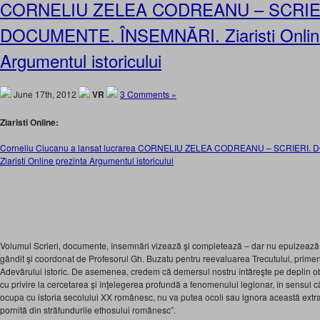
CORNELIU ZELEA CODREANU – SCRIE
DOCUMENTE. ÎNSEMNĂRI. Ziaristi Online
Argumentul istoricului
June 17th, 2012
VR
3 Comments »
Ziaristi Online:
Corneliu Ciucanu a lansat lucrarea CORNELIU ZELEA CODREANU – SCRIERI
Ziaristi Online prezinta Argumentul istoricului
Volumul Scrieri, documente, însemnări vizează şi completează – dar nu epuizează 
gândit şi coordonat de Profesorul Gh. Buzatu pentru reevaluarea Trecutului, primeni
Adevărului istoric. De asemenea, credem că demersul nostru întăreşte pe deplin ob
cu privire la cercetarea şi înţelegerea profundă a fenomenului legionar, în sensul că 
ocupa cu istoria secolului XX românesc, nu va putea ocoli sau ignora această extr
pornită din străfundurile ethosului românesc”.