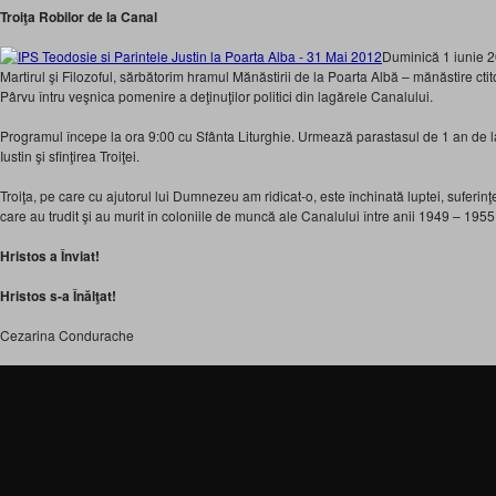
Troiţa Robilor de la Canal
Duminică 1 iunie 2
Martirul şi Filozoful, sărbătorim hramul Mănăstirii de la Poarta Albă – mănăstire ctit
Pârvu întru veşnica pomenire a deţinuţilor politici din lagărele Canalului.
Programul începe la ora 9:00 cu Sfânta Liturghie. Urmează parastasul de 1 an de 
Iustin şi sfinţirea Troiţei.
Troiţa, pe care cu ajutorul lui Dumnezeu am ridicat-o, este închinată luptei, suferinţei 
care au trudit şi au murit în coloniile de muncă ale Canalului între anii 1949 – 1955
Hristos a Înviat!
Hristos s-a
Înălţat!
Cezarina Condurache