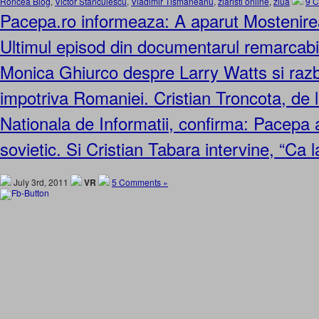
Roncea Blog
,
Victor Stanculescu
,
Vladimir Tismaneanu
,
ziaristi online
,
ziua
9 
Pacepa.ro informeaza: A aparut Mostenirea
Ultimul episod din documentarul remarcabil
Monica Ghiurco despre Larry Watts si razb
impotriva Romaniei. Cristian Troncota, de
Nationala de Informatii, confirma: Pacepa 
sovietic. Si Cristian Tabara intervine, “Ca
July 3rd, 2011
VR
5 Comments »