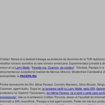
Cristian Tabara si-a dedicat intreaga sa emisiune de duminica de la TVR razboiulu
relatiilor romano-sovietice vs cele romano-americane. Experimentatul jurnalist a d
volum al lui
Larry Watts
, “
Fereste-ma, Doamne, de prieteni
“. Totodata, Pacepa.ro a o
documentarului exceptional realizat de Monica Ghiurco, Mostenirea Clandestina (III),
exclusivitate, la
PACEPA.RU
.
Printre dezvaluirile din film: Mihai Pacepa, Corneliu Manescu, Silviu Brucan, Sergiu
Caraman, agent dublu. Dupa ce,
la lansarea cartii lui Larry Watts, seful SRI, Geor
protectorul lui Vladimir Tismaneanu,
Ion Mihai Pacepa, ca a scris o carte care cont
propaganda”
, iata ca si profesorul Cristian Troncota, decan al Facultatii de Inform
Informatii a SRI, reconfirma: “Pacepa a fost agent sovietic. Poate cel mai bun produs