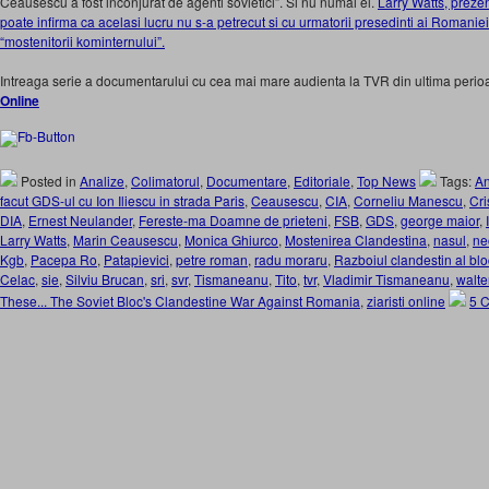
Ceausescu a fost inconjurat de agenti sovietici”. Si nu numai el.
Larry Watts, preze
poate infirma ca acelasi lucru nu s-a petrecut si cu urmatorii presedinti ai Romaniei, 
“mostenitorii kominternului”.
Intreaga serie a documentarului cu cea mai mare audienta la TVR din ultima perioa
Online
Posted in
Analize
,
Colimatorul
,
Documentare
,
Editoriale
,
Top News
Tags:
An
facut GDS-ul cu Ion Iliescu in strada Paris
,
Ceausescu
,
CIA
,
Corneliu Manescu
,
Cri
DIA
,
Ernest Neulander
,
Fereste-ma Doamne de prieteni
,
FSB
,
GDS
,
george maior
,
Larry Watts
,
Marin Ceausescu
,
Monica Ghiurco
,
Mostenirea Clandestina
,
nasul
,
ne
Kgb
,
Pacepa Ro
,
Patapievici
,
petre roman
,
radu moraru
,
Razboiul clandestin al bl
Celac
,
sie
,
Silviu Brucan
,
sri
,
svr
,
Tismaneanu
,
Tito
,
tvr
,
Vladimir Tismaneanu
,
walte
These... The Soviet Bloc's Clandestine War Against Romania
,
ziaristi online
5 