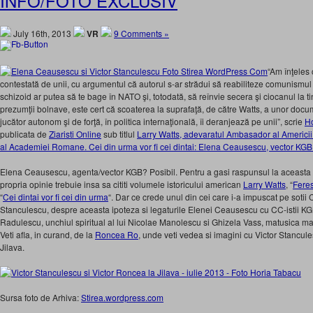
INFO/FOTO EXCLUSIV
July 16th, 2013
VR
9 Comments »
“Am înţeles 
contestată de unii, cu argumentul că autorul s-ar strădui să reabiliteze comunism
schizoid ar putea să te bage în NATO şi, totodată, să reînvie secera şi ciocanul la t
prezumţii bolnave, este cert că scoaterea la suprafaţă, de către Watts, a unor do
jucător autonom şi de forţă, în politica internaţională, îi deranjează pe unii”, scrie
Ho
publicata de
Ziaristi Online
sub titlul
Larry Watts, adevaratul Ambasador al Americii
al Academiei Romane. Cei din urma vor fi cei dintai: Elena Ceausescu, vector KG
Elena Ceausescu, agenta/vector KGB? Posibil. Pentru a gasi raspunsul la aceasta p
propria opinie trebuie insa sa cititi volumele istoricului american
Larry Watts
, “
Feres
“
Cei dintai vor fi cei din urma
“. Dar ce crede unul din cei care i-a impuscat pe sotii
Stanculescu, despre aceasta ipoteza si legaturile Elenei Ceausescu cu CC-istii K
Radulescu, unchiul spiritual al lui Nicolae Manolescu si Ghizela Vass, matusica m
Veti afla, in curand, de la
Roncea Ro
, unde veti vedea si imagini cu Victor Stancule
Jilava.
Sursa foto de Arhiva:
Stirea.wordpress.com