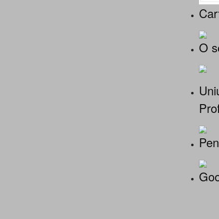
Car
O s
Uniu
Prof
Pen
Goo