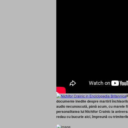
P
documente inedite despre martirii închisorilor
audio necunoscută, până acum, cu marele filos
personalitatea lui Nichifor Crainic la anivers
redau cu bucurie aici, împreună cu trimiteril