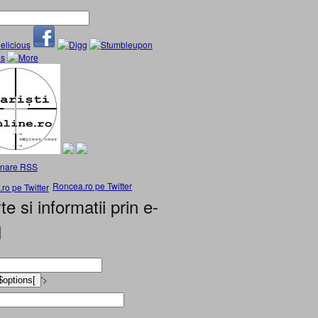
nare RSS
Roncea.ro pe Twitter
te si informatii prin e-
l
'>