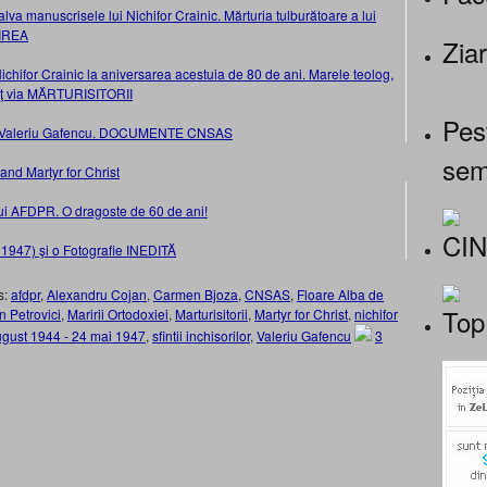
salva manuscrisele lui Nichifor Crainic. Mărturia tulburătoare a lui
DIREA
Ziar
ichifor Crainic la aniversarea acestuia de 80 de ani. Marele teolog,
olţ via MĂRTURISITORII
Pes
spre Valeriu Gafencu. DOCUMENTE CNSAS
sem
nd Martyr for Christ
ui AFDPR. O dragoste de 60 de ani!
CI
– 1947) şi o Fotografie INEDITĂ
s:
afdpr
,
Alexandru Cojan
,
Carmen Bjoza
,
CNSAS
,
Floare Alba de
Top
n Petrovici
,
Maririi Ortodoxiei
,
Marturisitorii
,
Martyr for Christ
,
nichifor
ugust 1944 - 24 mai 1947
,
sfintii inchisorilor
,
Valeriu Gafencu
3