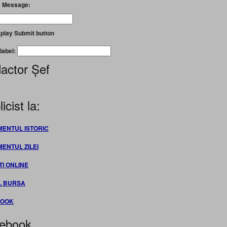
 Message:
play Submit button
label:
actor Șef
icist la:
MENTUL ISTORIC
MENTUL ZILEI
TI ONLINE
L BURSA
BOOK
ebook