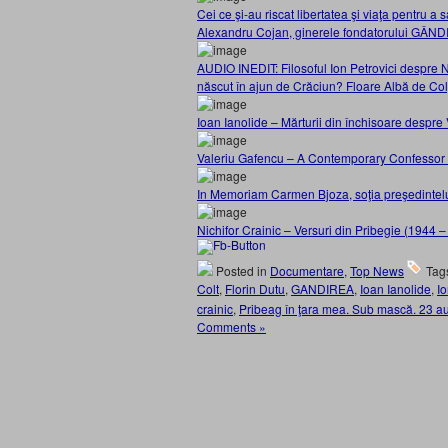
Cei ce şi-au riscat libertatea şi viaţa pentru a 
Alexandru Cojan, ginerele fondatorului GÂN
AUDIO INEDIT: Filosoful Ion Petrovici despre N
născut în ajun de Crăciun? Floare Albă de C
Ioan Ianolide – Mărturii din închisoare de
Valeriu Gafencu – A Contemporary Confessor a
In Memoriam Carmen Bjoza, soţia preşedintel
Nichifor Crainic – Versuri din Pribegie (1944 
Posted in
Documentare
,
Top News
Tag
Colt
,
Florin Dutu
,
GANDIREA
,
Ioan Ianolide
,
Io
crainic
,
Pribeag în ţara mea. Sub mască. 23 a
Comments »