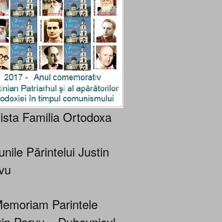
ista Familia Ortodoxa
nile Părintelui Justin
vu
Memoriam Parintele
tin Parvu – Duhovnicul