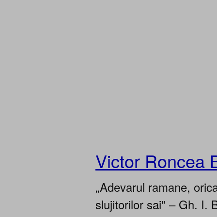
Victor Roncea 
„Adevarul ramane, oricar
slujitorilor sai" – Gh. I. 