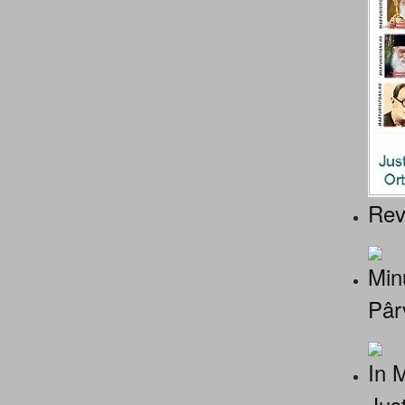
Rev
Minu
Pâr
In 
Jus