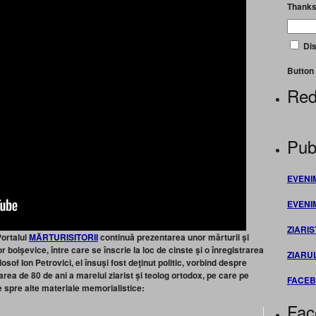
Thanks
Dis
Button 
Red
Publ
EVENI
EVENI
ZIARIS
ortalul
MĂRTURISITORII
continuă prezentarea unor mărturii şi
 bolşevice, între care se înscrie la loc de cinste şi o înregistrarea
ZIARU
of Ion Petrovici, el însuşi fost deţinut politic, vorbind despre
area de 80 de ani a marelui ziarist şi teolog ortodox, pe care pe
FACE
e spre alte materiale memorialistice:
Fac