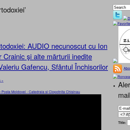
todoxiei’
ortodoxiei: AUDIO necunoscut cu Ion
 Crainic şi alte mărturii inedite
Valeriu Gafencu, Sfântul Închisorilor
Abo
 »
Aler
mai
Title: