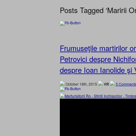
Posts Tagged ‘Maririi Or
Frumuseţile martirilor 
Petrovici despre Nichifor
despre Ioan Ianolide şi 
October 18th, 2015
VR
3 Comments