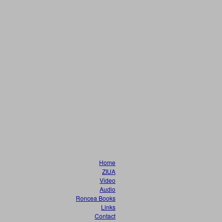
Home
ZIUA
Video
Audio
Roncea Books
Links
Contact