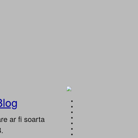
Blog
e ar fi soarta
B.