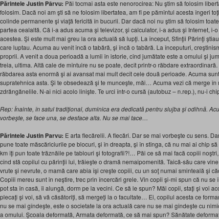
Părintele Justin Pârvu:
Păi tocmai asta este nenorocirea: Nu ştim să folosim liber
folosim. Dacă noi am şti să ne folosim libertatea, am fi pe pămîntul acesta îngeri toţi.
colinde permanente şi viaţă fericită în bucurii. Dar dacă noi nu ştim să folosim toate
partea cealaltă. Că i-a adus acuma şi televizor, şi calculator, i-a adus şi Internet, i-
acestea. Şi este mult mai greu la ora actuală să lupţi. La început, Sfinţii Părinţi şt
care luptau. Acuma au venit încă o tabără, şi încă o tabără. La începuturi, creştinism
proprii. A venit a doua perioadă a lumii în istorie, cînd jumătate este a omului şi j
treia, ultima. Altă cale de mîntuire nu se poate, decît printr-o răbdare extraordinar
răbdarea asta enormă şi ai avansat mai mult decît cele două perioade. Acuma sunt
supratehnica asta. Şi te obsedează şi te munceşte, măi… Acuma vezi că merge în 
zdrăngănelile. N-ai nici acolo linişte. Te urci într-o cursă (autobuz – n.rep.), nu-i chip
Rep: Înainte, în satul tradiţional, duminica era dedicată pentru slujba şi odihnă. A
vorbeşte, se face una, se desface alta. Nu se mai tace…
Părintele Justin Parvu:
E arta flecărelii. A flecări. Dar se mai vorbeşte cu sens. Dar 
pune toate măscăriciurile pe blocuri, şi în dreapta, şi în stînga, că nu mai ai chip să
km îţi pun toate trăznăile pe tablouri şi fotografii?!… Păi ce să mai facă copiii noştr
cînd stă copilul cu părinţii lui, trăieşte o dramă nemaipomenită. Taică-său care vine
vrute şi nevrute, o mamă care abia îşi creşte copiii, cu un soţ numai sminteală şi c
Copiii mereu sunt în neştire, trec prin încercări grele. Vin copii şi-mi spun că nu 
pot sta în casă, îi alungă, dorm pe la vecini. Ce să le spun? Măi copii, staţi şi voi ac
plecaţi şi voi, să vă căsătoriţi, să mergeţi la o facultate… Ei, copilul acesta ce for
nu se mai gîndeşte, este o societate la ora actuală care nu se mai gîndeşte cu nimi
a omului. Şcoala deformată, Armata deformată, ce să mai spun? Sănătate deformat