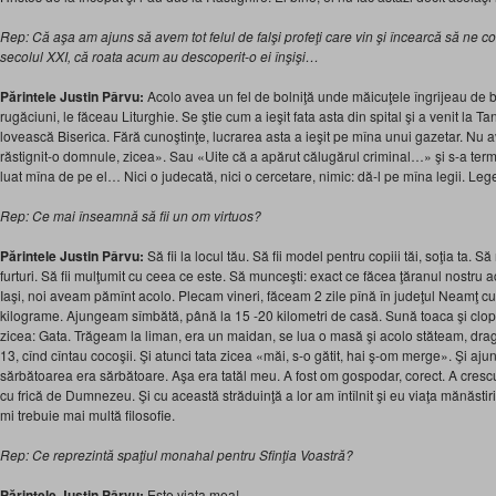
Rep: Că aşa am ajuns să avem tot felul de falşi profeţi care vin şi încearcă să ne c
secolul XXI, că roata acum au descoperit-o ei înşişi…
Părintele Justin Pârvu:
Acolo avea un fel de bolniţă unde măicuţele îngrijeau de bo
rugăciuni, le făceau Liturghie. Se ştie cum a ieşit fata asta din spital şi a venit la 
lovească Biserica. Fără cunoştinţe, lucrarea asta a ieşit pe mîna unui gazetar. Nu
răstignit-o domnule, zicea». Sau «Uite că a apărut călugărul criminal…» şi s-a term
luat mîna de pe el… Nici o judecată, nici o cercetare, nimic: dă-l pe mîna legii. L
Rep: Ce mai înseamnă să fii un om virtuos?
Părintele Justin Pârvu:
Să fii la locul tău. Să fii model pentru copiii tăi, soţia ta. S
furturi. Să fii mulţumit cu ceea ce este. Să munceşti: exact ce făcea ţăranul nostru
Iaşi, noi aveam pămînt acolo. Plecam vineri, făceam 2 zile pînă în judeţul Neamţ c
kilograme. Ajungeam sîmbătă, până la 15 -20 kilometri de casă. Sună toaca şi clopo
zicea: Gata. Trăgeam la liman, era un maidan, se lua o masă şi acolo stăteam, drag
13, cînd cîntau cocoşii. Şi atunci tata zicea «măi, s-o gătit, hai ş-om merge». Şi aj
sărbătoarea era sărbătoare. Aşa era tatăl meu. A fost om gospodar, corect. A cresc
cu frică de Dumnezeu. Şi cu această străduinţă a lor am întîlnit şi eu viaţa mănăstir
mi trebuie mai multă filosofie.
Rep: Ce reprezintă spaţiul monahal pentru Sfinţia Voastră?
Părintele Justin Pârvu:
Este viaţa mea!