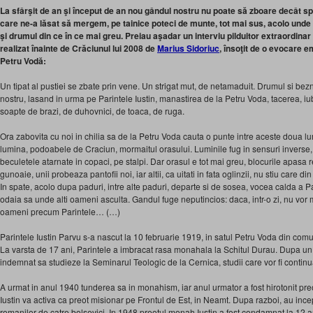
La sfârşit de an şi început de an nou gândul nostru nu poate să zboare decât spr
care ne-a lăsat să mergem, pe tainice poteci de munte, tot mai sus, acolo unde 
şi drumul din ce în ce mai greu. Preiau aşadar un interviu pilduitor extraordin
realizat înainte de Crăciunul lui 2008 de
Marius Sidoriuc
, însoţit de o evocare 
Petru Vodă:
Un tipat al pustiei se zbate prin vene. Un strigat mut, de netamaduit. Drumul si bezn
nostru, lasand in urma pe Parintele Iustin, manastirea de la Petru Voda, tacerea, iub
soapte de brazi, de duhovnici, de toaca, de ruga.
Ora zabovita cu noi in chilia sa de la Petru Voda cauta o punte intre aceste doua lum
lumina, podoabele de Craciun, mormaitul orasului. Luminile fug in sensuri inverse,
beculetele atarnate in copaci, pe stalpi. Dar orasul e tot mai greu, blocurile apasa r
gunoaie, unii probeaza pantofii noi, iar altii, ca uitati in fata oglinzii, nu stiu care d
In spate, acolo dupa paduri, intre alte paduri, departe si de sosea, vocea calda a P
odaia sa unde alti oameni asculta. Gandul fuge neputincios: daca, intr-o zi, nu vor m
oameni precum Parintele… (…)
Parintele Iustin Parvu s-a nascut la 10 februarie 1919, in satul Petru Voda din co
La varsta de 17 ani, Parintele a imbracat rasa monahala la Schitul Durau. Dupa un a
indemnat sa studieze la Seminarul Teologic de la Cernica, studii care vor fi contin
A urmat in anul 1940 tunderea sa in monahism, iar anul urmator a fost hirotonit pre
Iustin va activa ca preot misionar pe Frontul de Est, in Neamt. Dupa razboi, au inc
romanilor de catre bolsevici. In 1948 preotul monah Iustin a fost condamnat la 12 a