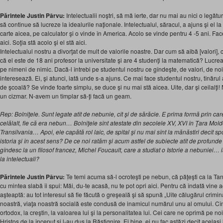
Părintele Justin Pârvu:
Intelectualii noştri, să mă ierte, dar nu mai au nici o legătu
să continue să lucreze la idealurile naţionale. Intelectualul, săracul, a ajuns şi el l
carte aicea, pe calculator şi o vinde în America. Acolo se vinde pentru 4 -5 ani. Fac
aici. Soţia stă acolo şi el stă aici.
Intelectualul nostru a divorţat de mult de valorile noastre. Dar cum să aibă [valori],
că el este de 18 ani profesor la universitate şi are 4 studenţi la matematică? Lucre
pe nimeni de nimic. Dacă-l întrebi pe studentul nostru ce gîndeşte, de valori, de noi
interesează. Ei, şi atunci, iată unde s-a ajuns. Ce mai face studentul nostru, tînărul
de şcoală? Se vinde foarte simplu, se duce şi nu mai stă aicea. Uite, dar şi ceilalţi!
un cizmar. N-avem un tîmplar să-ţi facă un geam.
Rep: Bolniţele. Sunt legate atît de nebunie, cît şi de sărăcie. E prima formă prin car
celălalt, fie că era nebun… Bolniţele sînt atestate din secolele XV, XVI în Ţara M
Transilvania… Apoi, ele capătă rol laic, de spital şi nu mai sînt la mănăstiri decît s
istoria şi în acest sens? De ce noi ratăm şi acum astfel de subiecte atît de profunde
gîndesc la un filosof francez, Michel Foucault, care a studiat o Istorie a nebuniei… i
la intelectuali?
Părintele Justin Pârvu:
Te temi acuma să-l ocroteşti pe nebun, că păţeşti ca la T
cu mintea slabă îi spui: Măi, du-te acasă, nu te pot opri aici. Pentru că îndată vine 
aşteaptă: au tot interesul să fie făcută o greşeală şi să spună „Uite călugărul crimina
noastră, viaţa noastră socială este condusă de inamicul numărul unu al omului. C
ortodox, la creştin, la valoarea lui şi la personalitatea lui. Cei care ne oprimă pe noi
Hristos de la început şi l-au dus la Răstignire. Ei bine, ei nu fac astăzi decît acelaşi 