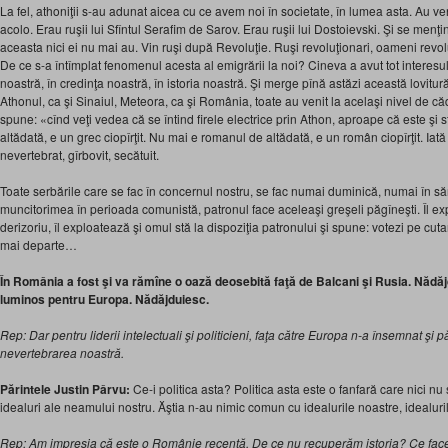
La fel, athoniţii s-au adunat aicea cu ce avem noi în societate, în lumea asta. Au veni
acolo. Erau ruşii lui Sfîntul Serafim de Sarov. Erau ruşii lui Dostoievski. Şi se menţi
aceasta nici ei nu mai au. Vin ruşi după Revoluţie. Ruşi revoluţionari, oameni revoluţ
De ce s-a întîmplat fenomenul acesta al emigrării la noi? Cineva a avut tot interesu
noastră, în credinţa noastră, în istoria noastră. Şi merge pînă astăzi această lovitură
Athonul, ca şi Sinaiul, Meteora, ca şi România, toate au venit la acelaşi nivel de că
spune: «cînd veţi vedea că se întind firele electrice prin Athon, aproape că este şi sfî
altădată, e un grec ciopîrţit. Nu mai e romanul de altădată, e un român ciopîrţit. Ia
nevertebrat, gîrbovit, secătuit.
Toate serbările care se fac în concernul nostru, se fac numai duminică, numai în să
muncitorimea în perioada comunistă, patronul face aceleaşi greşeli păgîneşti. Îl ex
derizoriu, îl exploatează şi omul stă la dispoziţia patronului şi spune: votezi pe cutar
mai departe…
În România a fost şi va rămîne o oază deosebită faţă de Balcani şi Rusia. Nădă
luminos pentru Europa. Nădăjduiesc.
Rep: Dar pentru liderii intelectuali şi politicieni, faţa către Europa n-a însemnat şi pă
nevertebrarea noastră.
Părintele Justin Pârvu:
Ce-i politica asta? Politica asta este o fanfară care nici 
idealuri ale neamului nostru. Ăştia n-au nimic comun cu idealurile noastre, idealuril
Rep: Am impresia că este o Românie recentă. De ce nu recuperăm istoria? Ce face 