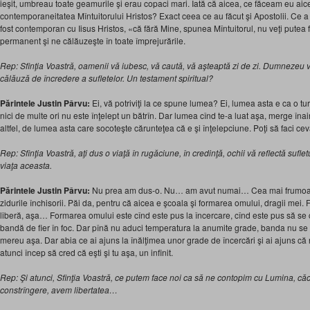
ieşit, umbreau toate geamurile şi erau copaci mari. Iată că aicea, ce făceam eu aice
contemporaneitatea Mîntuitorului Hristos? Exact ceea ce au făcut şi Apostolii. Ce a
fost contemporan cu Iisus Hristos, «că fără Mine, spunea Mîntuitorul, nu veţi putea 
permanent şi ne călăuzeşte în toate împrejurările.
Rep: Sfinţia Voastră, oamenii vă iubesc, vă caută, vă aşteaptă zi de zi. Dumnezeu v
călăuză de încredere a sufletelor. Un testament spiritual?
Părintele Justin Pârvu:
Ei, vă potriviţi la ce spune lumea? Ei, lumea asta e ca o tu
nici de multe ori nu este înţelept un bătrîn. Dar lumea cînd te-a luat aşa, merge înai
altfel, de lumea asta care socoteşte cărunteţea că e şi înţelepciune. Poţi să faci ce
Rep: Sfinţia Voastră, aţi dus o viaţă în rugăciune, în credinţă, ochii vă reflectă sufletul
viaţa aceasta.
Părintele Justin Pârvu:
Nu prea am dus-o. Nu… am avut numai… Cea mai frumoasă 
zidurile închisorii. Păi da, pentru că aicea e şcoala şi formarea omului, dragii mei
liberă, aşa… Formarea omului este cînd este pus la încercare, cînd este pus să s
bandă de fier în foc. Dar pînă nu aduci temperatura la anumite grade, banda nu se 
mereu aşa. Dar abia ce ai ajuns la înălţimea unor grade de încercări şi ai ajuns că nu 
atunci încep să cred că eşti şi tu aşa, un infinit.
Rep: Şi atunci, Sfinţia Voastră, ce putem face noi ca să ne contopim cu Lumina, că
constrîngere, avem libertatea…