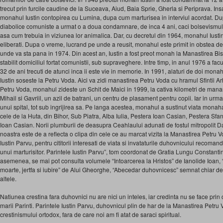
trecut prin furcile caudine de la Suceava, Aiud, Baia Sprie, Gherla si Periprava. In
monahul Iustin contopirea cu Lumina, dupa cum marturisea in interviul acordat. Du
diabolice comuniste a urmat o a doua condamnare, de inca 4 ani, caci bolsevismul 
asa cum trebuia in viziunea lor animalica. Dar, cu decretul din 1964, monahul Iustin s
eliberati. Dupa o vreme, lucrand pe unde a reusit, monahul este primit in obstea d
unde va sta pana in 1974. Din acest an, Iustin a fost preot monah la Manastirea Bis
stabilit domiciliul fortat comunistii, sub supraveghere. Intre timp, in anul 1976 a facu
32 de ani trecuti de atunci inca ii este vie in memorie. In 1991, alaturi de doi monah
Iustin soseste la Petru Voda. Aici va zidi manastirea Petru Voda cu hramul Sfintii Arh
Petru Voda, monahul zideste un Schit de Maici in 1999, la cativa kilometri de manas
Mihail si Gavriil, un azil de batrani, un centru de plasament pentru copii. Iar in urm
unui spital, tot sub ingrijirea sa. Pe langa acestea, monahul a sustinut viata monaha
cele de la Huta, din Bihor, Sub Piatra, Alba Iulia, Pestera Ioan Casian, Pestera Sfa
Ioan Casian. Norii plumburii de deasupra Ceahlaului adunati de fostul mitropolit Dan
noastra este de a reflecta o clipa din cele ce au marcat vizita la Manastirea Petru V
Iustin Parvu, pentru cititorii interesati de viata si invataturile duhovnicului recoman
unui marturisitor. Parintele Iustin Parvu”, tom coordonat de Gratia Lungu Constantine
asemenea, se mai pot consulta volumele “Intoarcerea la Hristos” de Ianolide Ioan, 
moarte, jertfa si iubire” de Alui Gheorghe, “Abecedar duhovnicesc” semnat chiar de 
altele.
Natiunea crestina fara duhovnici nu are nici un inteles, iar credinta nu se face prin
marii Parinti. Parintele Iustin Parvu, duhovnicul plin de har de la Manastirea Petru V
crestinismului ortodox, fara de care noi am fi atat de saraci spiritual.