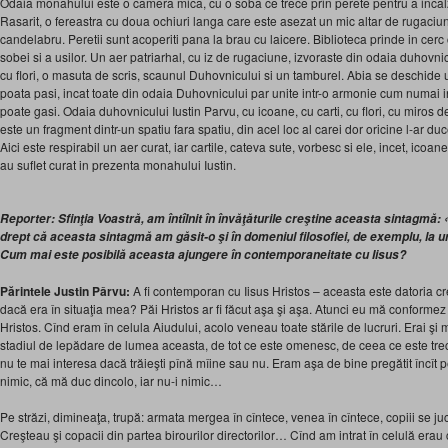
Odaia monahului este o camera mica, cu o soba ce trece prin perete pentru a incalz
Rasarit, o fereastra cu doua ochiuri langa care este asezat un mic altar de rugaciu
candelabru. Peretii sunt acoperiti pana la brau cu laicere. Biblioteca prinde in cerc
sobei si a usilor. Un aer patriarhal, cu iz de rugaciune, izvoraste din odaia duhovnic
cu flori, o masuta de scris, scaunul Duhovnicului si un tamburel. Abia se deschide 
poata pasi, incat toate din odaia Duhovnicului par unite intr-o armonie cum numai in
poate gasi. Odaia duhovnicului Iustin Parvu, cu icoane, cu carti, cu flori, cu miros d
este un fragment dintr-un spatiu fara spatiu, din acel loc al carei dor oricine l-ar duc
Aici este respirabil un aer curat, iar cartile, cateva sute, vorbesc si ele, incet, icoanel
au suflet curat in prezenta monahului Iustin.
Reporter: Sfinţia Voastră, am întîlnit în învăţăturile creştine aceasta sintagmă:
drept că aceasta sintagmă am găsit-o şi în domeniul filosofiei, de exemplu, la u
Cum mai este posibilă aceasta ajungere în contemporaneitate cu Iisus?
Părintele Justin Pârvu:
A fi contemporan cu Iisus Hristos – aceasta este datoria creş
dacă era în situaţia mea? Păi Hristos ar fi făcut aşa şi aşa. Atunci eu mă conformez 
Hristos. Cînd eram în celula Aiudului, acolo veneau toate stările de lucruri. Erai şi mo
stadiul de lepădare de lumea aceasta, de tot ce este omenesc, de ceea ce este trec
nu te mai interesa dacă trăieşti pînă mîine sau nu. Eram aşa de bine pregătit încît p
nimic, că mă duc dincolo, iar nu-i nimic…
Pe străzi, dimineaţa, trupă: armata mergea în cîntece, venea în cîntece, copiii se juc
Creşteau şi copacii din partea birourilor directorilor… Cînd am intrat în celulă erau c