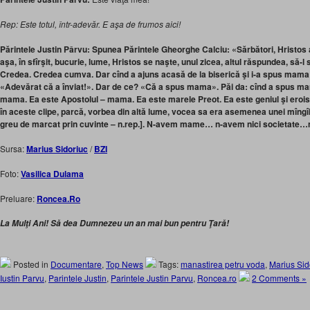
Rep: Este totul, într-adevăr. E aşa de frumos aici!
Părintele Justin Pârvu:
Spunea Părintele Gheorghe Calciu: «Sărbători, Hristos a î
aşa, în sfîrşit, bucurie, lume, Hristos se naşte, unul zicea, altul răspundea, să-l
Credea. Credea cumva. Dar cînd a ajuns acasă de la biserică şi i-a spus mama «
«Adevărat că a înviat!». Dar de ce? «Că a spus mama». Păi da: cînd a spus mam
mama. Ea este Apostolul – mama. Ea este marele Preot. Ea este geniul şi ero
în aceste clipe, parcă, vorbea din altă lume, vocea sa era asemenea unei mîngîier
greu de marcat prin cuvinte – n.rep.]. N-avem mame… n-avem nici societat
Sursa:
Marius Sidoriuc
/
BZI
Foto:
Vasilica Dulama
Preluare:
Roncea.Ro
La Mulţi Ani! Să dea Dumnezeu un an mai bun pentru Ţară!
Posted in
Documentare
,
Top News
Tags:
manastirea petru voda
,
Marius Sid
Iustin Parvu
,
Parintele Justin
,
Parintele Justin Parvu
,
Roncea.ro
2 Comments »