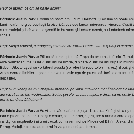
Rep: Şi atunci, ce om se naşte acum?
Părintele Justin Pârvu:
Acum se naşte omul cum îl formezi. Şi acuma se poate creşt
familii care merg cu copilaşii la biserică, postesc lunea, miercurea, vinerea. Copiii su
cu cornuleţul şi brînza de la şcoală în buzunar şi-l aduce acasă, nu-l mănîncă miercu
şcoală.
Rep: Sfinţia Voastră, cunoaşteţi povestea cu Turnul Babel. Cum o gîndiţi în contextu
Părintele Justin Pârvu:
Păi ce să o mai gîndim? E aşa de evident, încît nici Turnu
este realizat acuma. Sunt 7.000 ani de istorie, din care 2.000 de ani după Mîntuitorul
Babel. Uite, te aşezi cu vorbitorul acesta (se referă la reportofon – n.rep.), îl pui, şi
Amestecarea limbilor… şcoala diavolului este aşa de puternică, încît la ora actuală
depăşite].
Rep: Cum vedeţi drumul spaţiului monahal pe viitor, misiunea manăstirilor? Pe Mun
am văzut că se fac modernizări. Se fac şosele, circulă maşini, e drept că nu peste t
era în urmă cu 900 de ani.
Părintele Justin Pârvu:
Pe viitor îl văd foarte înceţoşat. Da, da… Pînă şi ei, ca şi n
foarte puternică. Athonul ca şi o cetate, sau un oraş, o ţară, are o armată care o apă
calităţi, cu moştenitori ai unui trecut, cum avem noi pe Mircea cel Bătrîn, Alexandru
Rareş. Vedeţi, acestea au operat în viaţa noastră, au format.