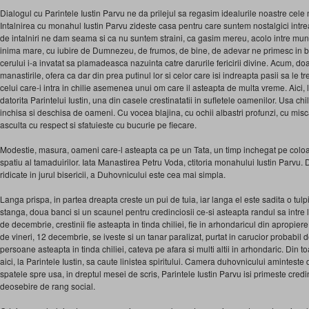
Dialogul cu Parintele Iustin Parvu ne da prilejul sa regasim idealurile noastre cele m
Intalnirea cu monahul Iustin Parvu zideste casa pentru care suntem nostalgici intrea
de intalniri ne dam seama si ca nu suntem straini, ca gasim mereu, acolo intre munti 
inima mare, cu iubire de Dumnezeu, de frumos, de bine, de adevar ne primesc in b
cerului i-a invatat sa plamadeasca nazuinta catre darurile fericirii divine. Acum, doa
manastirile, ofera ca dar din prea putinul lor si celor care isi indreapta pasii sa le t
celui care-i intra in chilie asemenea unui om care il asteapta de multa vreme. Aici,
datorita Parintelui Iustin, una din casele crestinatatii in sufletele oamenilor. Usa ch
inchisa si deschisa de oameni. Cu vocea blajina, cu ochii albastri profunzi, cu misca
asculta cu respect si sfatuieste cu bucurie pe fiecare.
Modestie, masura, oameni care-l asteapta ca pe un Tata, un timp inchegat pe colo
spatiu al tamaduirilor. Iata Manastirea Petru Voda, ctitoria monahului Iustin Parvu. Di
ridicate in jurul bisericii, a Duhovnicului este cea mai simpla.
Langa prispa, in partea dreapta creste un pui de tuia, iar langa el este sadita o tulp
stanga, doua banci si un scaunel pentru credinciosii ce-si asteapta randul sa intre
de decembrie, crestinii fie asteapta in tinda chiliei, fie in arhondaricul din apropier
de vineri, 12 decembrie, se iveste si un tanar paralizat, purtat in carucior probabil 
persoane asteapta in tinda chiliei, cateva pe afara si multi altii in arhondaric. Din to
aici, la Parintele Iustin, sa caute linistea spiritului. Camera duhovnicului aminteste 
spatele spre usa, in dreptul mesei de scris, Parintele Iustin Parvu isi primeste credinc
deosebire de rang social.