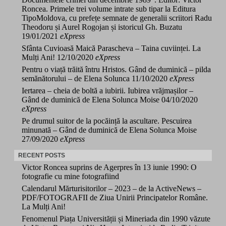
Roncea. Primele trei volume intrate sub tipar la Editura
TipoMoldova, cu prefețe semnate de generalii scriitori Radu
Theodoru și Aurel Rogojan și istoricul Gh. Buzatu
19/01/2021
eXpress
Sfânta Cuvioasă Maică Parascheva – Taina cuviinței. La
Mulți Ani!
12/10/2020
eXpress
Pentru o viață trăită întru Hristos. Gând de duminică – pilda
semănătorului – de Elena Solunca
11/10/2020
eXpress
Iertarea – cheia de boltă a iubirii. Iubirea vrăjmașilor –
Gând de duminică de Elena Solunca Moise
04/10/2020
eXpress
Pe drumul suitor de la pocăință la ascultare. Pescuirea
minunată – Gând de duminică de Elena Solunca Moise
27/09/2020
eXpress
RECENT POSTS
Victor Roncea suprins de Agerpres în 13 iunie 1990: O
fotografie cu mine fotografiind
Calendarul Mărturisitorilor – 2023 – de la ActiveNews –
PDF/FOTOGRAFII de Ziua Unirii Principatelor Române.
La Mulți Ani!
Fenomenul Piața Universității și Mineriada din 1990 văzute