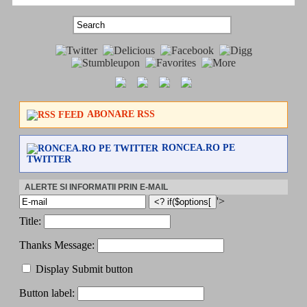
ABONARE RSS
RONCEA.RO PE
TWITTER
ALERTE SI INFORMATII PRIN E-MAIL
'>
Title:
Thanks Message:
Display Submit button
Button label: