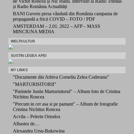
de Victor Roncea și Nic Hanu. Interviuri la Radio Trinitas
și Radio România Actualități
BANI Guvern presa vândută din România campania de
propagandă a fricii COVID – FOTO / PDF
AMSTERDAM – 2.01. 2022 – AFP – MASS
MINCIUNA MEDIA
WELTKULTUR
SUSTIN LEGEA APEI
MY LINKS
"Documente din Arhiva Corneliu Zelea Codreanu"
"MARTURISITORII"
"Parintele Justin Marturisitorul" – Album foto de Cristina
Nichitus Roncea
"Precum in cer asa si pe pamant" – Album de fotografie
Cristina Nichitus Roncea
Acvila – Pelerin Ortodox
Albastru de…
Alexandru Ursu-Bukowina