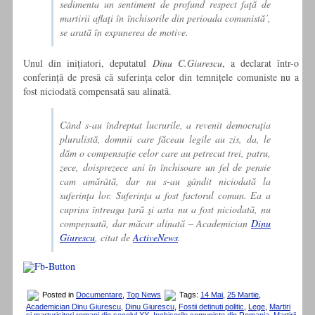
sedimenta un sentiment de profund respect faţă de
martirii aflaţi în închisorile din perioada comunistă’,
se arată în expunerea de motive.
Unul din inițiatori, deputatul
Dinu C.Giurescu
, a declarat într-o
conferință de presă că suferința celor din temnițele comuniste nu a
fost niciodată compensată sau alinată.
Când s-au îndreptat lucrurile, a revenit democraţia
pluralistă, domnii care făceau legile au zis, da, le
dăm o compensaţie celor care au petrecut trei, patru,
zece, doisprezece ani în închisoare un fel de pensie
cam amărâtă, dar nu s-au gândit niciodată la
suferinţa lor. Suferinţa a fost factorul comun. Ea a
cuprins întreaga ţară şi asta nu a fost niciodată, nu
compensată, dar măcar alinată – Academician
Dinu
Giurescu
, citat de
ActiveNews
.
Posted in
Documentare
,
Top News
Tags:
14 Mai
,
25 Martie
,
Academician Dinu Giurescu
,
Dinu Giurescu
,
Fostii detinuti politic
,
Lege
,
Martiri