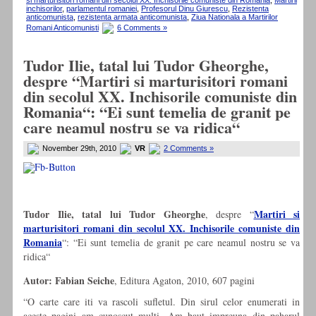
si marturisitori romani din secolul XX. Inchisorile comuniste din Romania
,
Martirii
inchisorilor
,
parlamentul romaniei
,
Profesorul Dinu Giurescu
,
Rezistenta
anticomunista
,
rezistenta armata anticomunista
,
Ziua Nationala a Martirilor
Romani Anticomunisti
6 Comments »
Tudor Ilie, tatal lui Tudor Gheorghe,
despre “Martiri si marturisitori romani
din secolul XX. Inchisorile comuniste din
Romania“: “Ei sunt temelia de granit pe
care neamul nostru se va ridica“
November 29th, 2010
VR
2 Comments »
Tudor Ilie, tatal lui Tudor Gheorghe
Martiri si
, despre “
marturisitori romani din secolul XX. Inchisorile comuniste din
Romania
“: “Ei sunt temelia de granit pe care neamul nostru se va
ridica“
Autor: Fabian Seiche
, Editura Agaton, 2010, 607 pagini
“O carte care iti va rascoli sufletul. Din sirul celor enumerati in
aceste pagini am cunoscut multi. Am baut impreuna din paharul