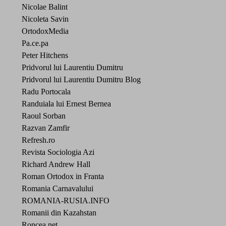
Nicolae Balint
Nicoleta Savin
OrtodoxMedia
Pa.ce.pa
Peter Hitchens
Pridvorul lui Laurentiu Dumitru
Pridvorul lui Laurentiu Dumitru Blog
Radu Portocala
Randuiala lui Ernest Bernea
Raoul Sorban
Razvan Zamfir
Refresh.ro
Revista Sociologia Azi
Richard Andrew Hall
Roman Ortodox in Franta
Romania Carnavalului
ROMANIA-RUSIA.INFO
Romanii din Kazahstan
Roncea.net