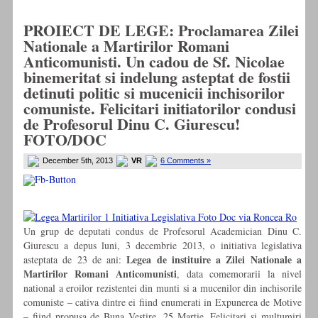
PROIECT DE LEGE: Proclamarea Zilei
Nationale a Martirilor Romani
Anticomunisti. Un cadou de Sf. Nicolae
binemeritat si indelung asteptat de fostii
detinuti politic si mucenicii inchisorilor
comuniste. Felicitari initiatorilor condusi
de Profesorul Dinu C. Giurescu!
FOTO/DOC
December 5th, 2013
VR
6 Comments »
Un grup de deputati condus de Profesorul Academician Dinu C.
Giurescu a depus luni, 3 decembrie 2013, o initiativa legislativa
Legea de instituire a Zilei Nationale a
asteptata de 23 de ani:
Martirilor Romani Anticomunisti
, data comemorarii la nivel
national a eroilor rezistentei din munti si a mucenilor din inchisorile
comuniste – cativa dintre ei fiind enumerati in Expunerea de Motive
– fiind propusa de Buna Vestire, 25 Martie. Felicitari si multumiri