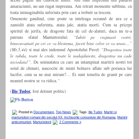
amaraciunii, ne-am rugat impreuna. Am retrait momente sublime, cu
toata inimaginabila suferinta prin care a trebuit sa trecem.
Omeneste gandind, cine poate sa inteleaga oceanul de ura ce a
zamislit atata suferinta, atata jale, atatia morti. Cum sa pricepi
spiritul de jertfa, de dragoste fata de cel de-alaturi, daca nu te-a
patruns sfatul Mantuitorului:
“Iubiti pe vrajmasii vostri,
binecuvantati pe cei ce va blestema, faceti bine celor ce va urasc…”
(Mt.5,44)
si mai ales indemnul Apostolului Pavel:
“Dragostea toate
le rabda, toate le crede, toate le nadajduieste, dragostea nu cade
niciodata!”.
De seninatatea cu care au intampinat martirii nostri tot
soiul de chinuri, nascocite de minti bolnave aflate sub porunca lui
lucifer, cum sa ne mai miram?… Ei sunt temelia de granit pe care
neamul nostru se va ridica.
“
Ilie Tudor
,
(
fost detinut politic)
Posted in
Documentare
,
Top News
Tags:
Ilie Tudor
,
Martiri si
marturisitori romani din secolul XX. Inchisorile comuniste din Romania
,
Martirii
anticomunisti
,
Marturisitorii
2 Comments »