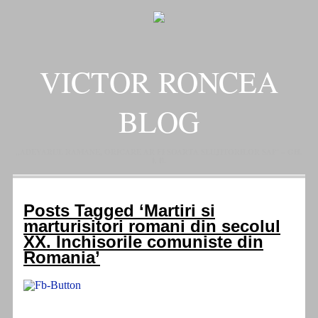
VICTOR RONCEA
BLOG
„ADEVARUL RAMANE, ORICARE AR FI SOARTA SLUJITORILOR SAI" – GH.
I. B.
Posts Tagged ‘Martiri si
marturisitori romani din secolul
XX. Inchisorile comuniste din
Romania’