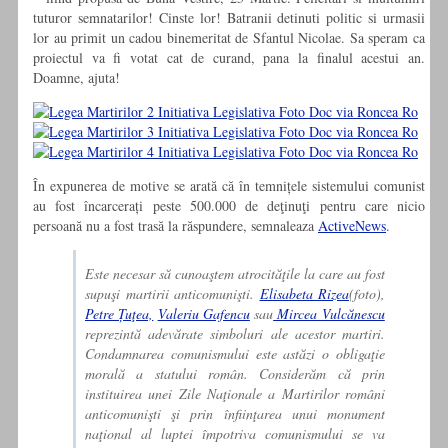
tuturor semnatarilor! Cinste lor! Batranii detinuti politic si urmasii
lor au primit un cadou binemeritat de Sfantul Nicolae. Sa speram ca
proiectul va fi votat cat de curand, pana la finalul acestui an.
Doamne, ajuta!
În expunerea de motive se arată că în temnițele sistemului comunist
au fost încarcerați peste 500.000 de deţinuţi pentru care nicio
persoană nu a fost trasă la răspundere, semnaleaza
ActiveNews
.
Este necesar să cunoaştem atrocităţile la care au fost
supuşi martirii anticomunişti.
Elisabeta Rizea
(foto),
Petre Țuţea,
Valeriu Gafencu
sau
Mircea Vulcănescu
reprezintă adevărate simboluri ale acestor martiri.
Condamnarea comunismului este astăzi o obligaţie
morală a statului român. Considerăm că prin
instituirea unei Zile Naţionale a Martirilor români
anticomunişti şi prin înfiinţarea unui monument
naţional al luptei împotriva comunismului se va