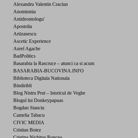
Alexandru Valentin Craciun
Anomismia
Antideontologu'
Apostolia
Artizanescu
Ascetic Experience
Aurel Agache
BadPolitics
Basarabia la Rascruce – atunci ca si acum
BASARABIA-BUCOVINA.INFO
Biblioteca Digitala Nationala
Bindiribli
Blog Nistru Prut – Istoricul de Veghe
Blogul lui Donkeypapuas
Bogdan Stanciu
Camelia Tabacu
CIVIC MEDIA
Cristian Botez
Cristina Nichitus Roncea