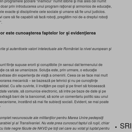
din programele şcolare “inamicul” numit istorie şi mai ales cel numit
a doar prin introducerea unui program raţional şi armonios de educaţie,
ele exacte şi disciplinele cele sociale şi umane să fie unul judicios.
 care să fie capabili să facă roboţi, pregătim noi de-a dreptul roboţi
”.
or este cunoaşterea faptelor lor şi evidenţierea
le şi autenticele valori intelectuale ale României la nivel european şi
nt fiinţe supuse erorii şi coruptibile (în sensul dat termenului de
e ca să se umanizeze. Soluţia este, prin urmare, o educaţie
 extrase din experienţa de viaţă a omenirii. Ceea ce se face mai mult
morarea mecanică – se bazează pe tehnici şi nu pe cunoştinţe
lidat. Cu alte cuvinte, îi învăţăm pe copii şi pe tineri să folosească
 date variate, să comunice electronic, să intre pe baze de date şi pe
 extragă bani de la bancomat, să scrie un comentariu politic sau unul
 mecanis­me, încetând să mai fie subiecţi sociali. Evident, se mai poate
?
complet necunoscute ale militanţilor pentru Marea Unire pedepsiţi
SRI
arabiei şi ai Transilvaniei. Nu este prea cunoscut faptul că ruşii, chiar
cu lis­te negre făcute de NKVD pe toţi cei care au votat şi luptat pentru