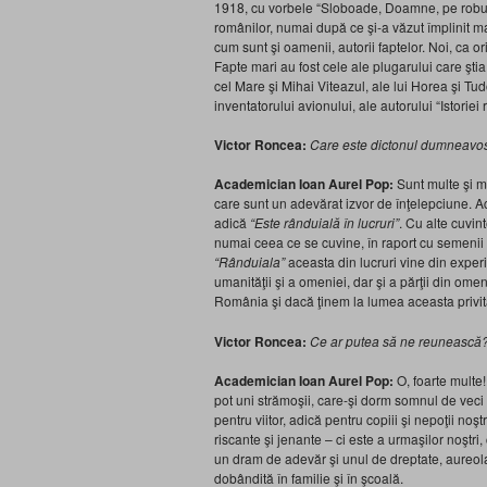
1918, cu vorbele “Sloboade, Doamne, pe robul
românilor, numai după ce şi-a văzut împlinit ma
cum sunt şi oamenii, autorii faptelor. Noi, ca or
Fapte mari au fost cele ale plugarului care ştia 
cel Mare şi Mihai Viteazul, ale lui Horea şi Tudo
inventatorului avionului, ale autorului “Istoriei
Victor Roncea:
Care este dictonul dumneavost
Academician Ioan Aurel Pop:
Sunt multe şi ma
care sunt un adevărat izvor de înţelepciune. Ac
adică
“Este rânduială în lucruri”
. Cu alte cuvint
numai ceea ce se cuvine, în raport cu semenii t
“Rânduiala”
aceasta din lucruri vine din experi
umanităţii şi a omeniei, dar şi a părţii din om
România şi dacă ţinem la lumea aceasta privi
Victor Roncea:
Ce ar putea să ne reunească
Academician Ioan Aurel Pop:
O, foarte multe!
pot uni strămoşii, care-şi dorm somnul de veci 
pentru viitor, adică pentru copiii şi nepoţii no
riscante şi jenante – ci este a urmaşilor noştr
un dram de adevăr şi unul de dreptate, aureola
dobândită în familie şi în şcoală.