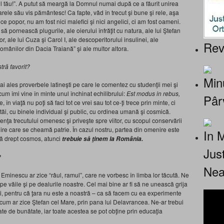
 tău!”. A putut să meargă la Domnul numai după ce a făurit unirea
rele său vis pământesc! Ca fapte, văd în trecut şi bune şi rele, aşa
ice popor, nu am fost nici malefici şi nici angelici, ci am fost oameni.
să pornească plugurile, ale oierului înfrăţit cu natura, ale lui Ştefan
r, ale lui Cuza şi Carol I, ale descoperitorului insulinei, ale
Rev
 românilor din Dacia Traiană” şi ale multor altora.
ră favorit?
Minu
i ales proverbele latineşti pe care le comentez cu studenţii mei şi
um îmi vine în minte unul închinat echilibrului:
Est modus in rebus,
Pâr
e, în viaţă nu poţi să faci tot ce vrei sau tot ce-ţi trece prin minte, ci
ăi, cu binele individual şi public, cu ordinea umană şi cosmică.
enţa trecutului omenesc şi priveşte spre viitor, cu scopul conservării
enire care se cheamă patrie. În cazul nostru, partea din omenire este
In 
tă drept cosmos, atunci
trebuie să ţinem la România.
Jus
?
Nea
 Eminescu ar zice “râul, ramul”, care ne vorbesc în limba lor tăcută. Ne
pe văile şi pe dealurile noastre. Cel mai bine ar fi să ne unească grija
ştri, pentru că ţara nu este a noastră – ca să facem cu ea experimente
i, cum ar zice Ştefan cel Mare, prin pana lui Delavrancea. Ne-ar trebui
te de bunătate, iar toate acestea se pot obţine prin educaţia