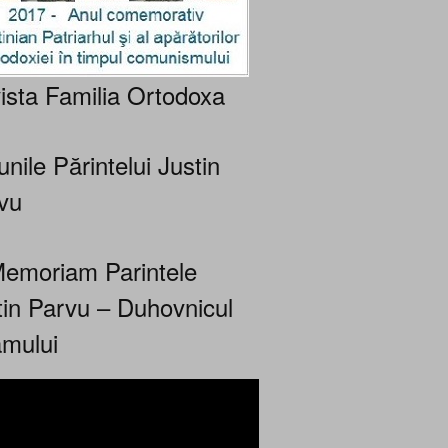
ista Familia Ortodoxa
nile Părintelui Justin
vu
Memoriam Parintele
tin Parvu – Duhovnicul
mului