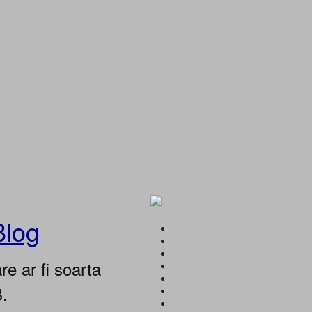
Blog
e ar fi soarta
B.