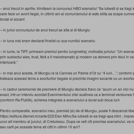
– anul trecut in aprilie, trimiteam la concursul HBO scenariul “Sa iubesti si sa trag
care face un avort ilegal, in ultimii ani ai comunismului si este silita sa scape cum
brutal si socant
– in juriul concursului de anul trecut se afla si dl Mungiu
– in luna mai eram declarat finalist cu sus-numitul scenariu
– in iunie, la TIFF, primeam premiul pentru lungmetraj; motivatia juriului: “Un scenar
prin subiectul ales, frust, fără a fi melodramatic şi modern ca demers prin felul în c
interioară.”
– in mai anul acesta, dl Mungiu ia la Cannes un Palme d’Or cu “4 luni…”; conform pr
trateaza aceeasi tema a avorturilor ilegale si prezinta imagini socante cu un avorto
– in cadrul ceremoniei de premiere dl Mungiu declara franc ca “acum un an nici nu 
exact, intr-un interviu acordat Evenimentului zilei sustinea ca a terminat versiunea f
(conform Re:Publik), scrierea integrala a scenariului a durat sub doua luni
Pentru comparatie, scenariul meu, premiat (si) de dl Mungiu, poate fi descarcat lib
https://editura.liternet.ro/carte/222/Dan-Mihu/Sa-iubesti-si-sa-tragi-apa.html , impr
unui alt membru al jurului, dl Cretulescu. Dupa ce veti citi premisa scenariului, va 
sau carti pe aceasta tema ati citit in ultimii 10 ani?