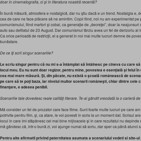
doar în cinematografia, ci şi în literatura noastră recentă?
În bună măsură, atmosfera e nostalgică, dar nu ştiu dacă e un trend. Nostalgia e, de
cea de care ne face plăcere să ne amintim. Copii fiind, noi nu am experimentat pe p
comunismului, fiind martori şi cobai, ca generaţie de „decreţei”, doar la neajunsuri 
auto sau defilatul de 23 August. Dar comunismul târziu avea un fel de derizoriu al lu
Ca orice perioadă de restricţii, el a generat în noi mai multe lucruri demne de pove
bunăstare.
De ce îţi scrii singur scenariile?
Le scriu singur pentru că nu mi s-a întâmplat să întâlnesc pe cineva cu care să l
locul meu. Eu nu sunt doar regizor, pentru mine, povestea e esenţială şi felul î
cea mai mare măsură. Şi, din păcate, nu există o şcoală românească de scena
pe care să te poţi baza, iar nivelul multor scenarii româneşti, chiar dintre cel
finanţare, e adesea penibil.
Scenariile tale dovedesc reale calităţi literare. Te-ai gândit vreodată la o carieră d
Mă consider un fel de prozator care face filme. Sunt foarte multe lucruri pe care am
potrivite pentru film, şi, ca atare, le voi povesti în scris la un moment dat. Scrisul 
locul în care îmi stăpânesc cel mai bine mijloacele şi în care rezultatul nu depinde 
mă gândesc că, într-o bună zi, voi ajunge numai să scriu, dar sper ca până atunci să
Pentru alte afirmatii privind paternitatea asumata a scenariului vedeti si site-ul