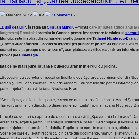
la Tanacu” şi „Cartea Judecătorilor”. Al trei
May 28th, 2012
VR
7 Comments »
„
După dealuri
“, în regia lui
Cristian Mungiu
– filmul
care ar putea aduce anul ace
lungmetraj României
premiat la Cannes pentru interpretare feminina si
scenari
Mungiu, este inspirat din romanele non-ficţionale ale
Tatianei Niculescu-Bran
, 
„Cartea Judecătorilor”, conform informaţiei publicate pe site-ul oficial al Case
dealuri este
„
aproape o ecranizare”, completează scriitoarea
, într-un interviu 
publicaţiei
Cinemagia
.
Iata ce ne mai spune Tatiana Niculescu Bran in interviul cu pricina:
„
Succesiunea scenelor urmează cu fidelitate desfăşurarea evenimentelor din ‘Spove
roman şi filmul documentar – făcut de autoare – au fost folosite pentru informaţii 
personajelor”, declară Tatiana Niculescu Bran.
“Ce-mi lipseşte mie în film, poate, e ceea ce nu mi-a lipsit în piesa lui Andrei Şerb
Tanacu’, anume ‘un dincolo’, o dimensiune spirituală”, spune Tatiana Niculescu Br
Dincolo de dealuri se apropie de o ecranizare a cărţii „Spovedanie la Tanacu”. Dar d
ecranizare, explică pentru Cinemagia scriitoarea însăşi: „Personajele și locurile se 
personajelor nu e urmărită în detaliu. Replicile lor sunt, în mare, altele, păstrând
Scene pe care eu le-am reconstituit în carte din documente, mărturii şi interviuri, sun
imaginii și cu privirea fină din spatele camerei, care îi e caracteristică lui Cristi Mun