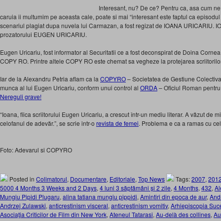
Interesant, nu? De ce? Pentru ca, asa cum ne i
caruia ii multumim pe aceasta cale, poate si mai “interesant este faptul ca episodul
scenariul plagiat dupa nuvela lui Carmazan, a fost regizat de IOANA URICARIU. 
prozatorului EUGEN URICARIU.
Eugen Uricariu, fost informator al Securitatii ce a fost deconspirat de Doina Cornea
COPY RO. Printre altele COPY RO este chemat sa vegheze la protejarea scriitorilor 
Iar de la Alexandru Petria aflam ca la
COPYRO
– Societatea de Gestiune Colectiva 
munca al lui Eugen Uricariu, conform unui control al
ORDA
– Oficiul Roman pentru 
Nereguli grave!
“Ioana, fiica scriitorului Eugen Uricariu, a crescut într-un mediu literar. A văzut de mi
celofanul de adevăr.”, se scrie intr-o
revista de femei
. Problema e ca a ramas cu ce
Foto: Adevarul si COPYRO
Posted in
Colimatorul
,
Documentare
,
Editoriale
,
Top News
Tags:
2007
,
201
5000 4 Months 3 Weeks and 2 Days
,
4 luni 3 săptămâni şi 2 zile
,
4 Months
,
432
,
Al
Mungiu Pipidi Plugaru
,
alina tatiana mungiu pippidi
,
Amintiri din epoca de aur
,
Andr
Andrzej Zulawski
,
anticrestinism visceral
,
anticrestinism vomitiv
,
Arhiepiscopia Suce
Asociaţia Criticilor de Film din New York
,
Ateneul Tatarasi
,
Au-delà des collines
,
Au