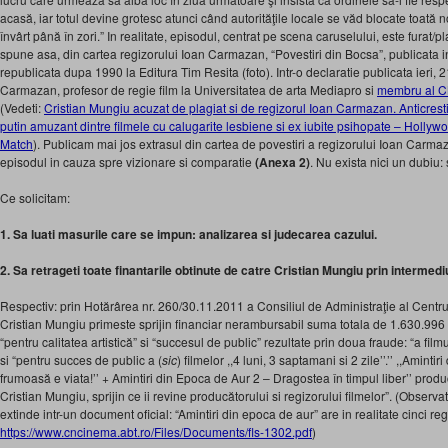
acasă, iar totul devine grotesc atunci când autorităţile locale se văd blocate toată no
învârt până în zori.” In realitate, episodul, centrat pe scena caruselului, este furat/p
spune asa, din cartea regizorului Ioan Carmazan, “Povestiri din Bocsa”, publicata i
republicata dupa 1990 la Editura Tim Resita (foto). Intr-o declaratie publicata ieri, 
Carmazan, profesor de regie film la Universitatea de arta Mediapro si
membru al 
(Vedeti:
Cristian Mungiu acuzat de plagiat si de regizorul Ioan Carmazan. Anticrest
putin amuzant dintre filmele cu calugarite lesbiene si ex iubite psihopate – Hollyw
Match
). Publicam mai jos extrasul din cartea de povestiri a regizorului Ioan Carm
episodul in cauza spre vizionare si comparatie
(Anexa 2)
. Nu exista nici un dubiu: 
Ce solicitam:
1. Sa luati masurile care se impun: analizarea si judecarea cazului.
2. Sa retrageti toate finantarile obtinute de catre Cristian Mungiu prin intermedi
Respectiv: prin Hotărârea nr. 260/30.11.2011 a Consiliul de Administraţie al Centru
Cristian Mungiu primeste sprijin financiar nerambursabil suma totala de 1.630.996 
“pentru calitatea artistică” si “succesul de public” rezultate prin doua fraude: “a filmul
si “pentru succes de public a (
sic
) filmelor ,,4 luni, 3 saptamani si 2 zile’’.’’ ,,Amint
frumoasă e viata!’’ + Amintiri din Epoca de Aur 2 – Dragostea în timpul liber’’ pro
Cristian Mungiu, sprijin ce ii revine producătorului si regizorului filmelor”. (Observa
extinde intr-un document oficial: “Amintiri din epoca de aur” are in realitate cinci re
https://www.cncinema.abt.ro/Files/Documents/fls-1302.pdf
)