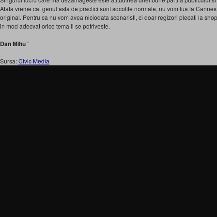
Atata vreme cat genul asta de practici sunt socotite normale, nu vom lua la Canne
original. Pentru ca nu vom avea niciodata scenaristi, ci doar regizori plecati la shop
in mod adecvat orice tema li se potriveste.
Dan Mihu
”
Sursa:
Civic Media