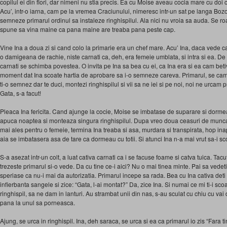
copilul ei din flori, dar nimeni nu stia precis. Ea cu Moise aveau cocia mare cu doi 
Acu’, intr-o iarna, cam pe la vremea Craciunului, nimeresc intr-un sat pe langa Bozo
semneze primarul ordinul sa instaleze ringhispilul. Ala nici nu vroia sa auda. Se roag
spune sa vina maine ca pana maine are treaba pana peste cap.
Vine Ina a doua zi si cand colo la primarie era un chef mare. Acu’ Ina, daca vede 
o damigeana de rachie, niste carnati ca, deh, era femeie umblata, si intra si ea. 
carnati se schimba povestea. O invita pe Ina sa bea cu ei, ca Ina era si ea cam beti
moment dat Ina scoate hartia de aprobare sa i-o semneze careva. Primarul, se cam 
ti-o semnez dar te duci, montezi ringhispilul si vii sa ne iei si pe noi, noi ne urcam pri
Gata, s-a facut!
Pleaca Ina fericita. Cand ajunge la cocie, Moise se imbatase de suparare si dorme
apuca noaptea si monteaza singura ringhispilul. Dupa vreo doua ceasuri de munca, 
mai ales pentru o femeie, termina Ina treaba si asa, murdara si transpirata, hop inap
aia se imbatasera asa de tare ca dormeau cu totii. Si atunci Ina n-a mai vrut sa-i sc
S-a asezat intr-un colt, a luat cativa carnati ca i se facuse foame si catva tuica. T
trezeste primarul si-o vede. Da cu tine ce-i aici? Nu o mai tinea minte. Pai sa vedeti
speriase ca nu-i mai da autorizatia. Primarul incepe sa rada. Bea cu Ina cativa deti s
infierbanta sangele si zice: “Gata, l-ai montat?” Da, zice Ina. Si numai ce mi ti-i scoa
ringhispil, sa ne dam in lanturi. Au strambat unii din nas, s-au sculat cu chiu cu vai 
pana la unul sa porneasca.
Ajung, se urca in ringhispil. Ina, deh saraca, se urca si ea ca primarul io zis “Fara 