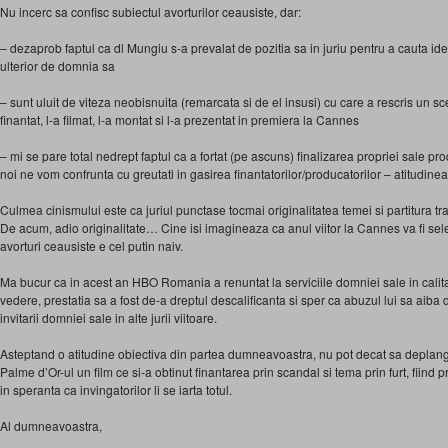
Nu incerc sa confisc subiectul avorturilor ceausiste, dar:
– dezaprob faptul ca dl Mungiu s-a prevalat de pozitia sa in juriu pentru a cauta ide
ulterior de domnia sa
– sunt uluit de viteza neobisnuita (remarcata si de el insusi) cu care a rescris un s
finantat, l-a filmat, l-a montat si l-a prezentat in premiera la Cannes
– mi se pare total nedrept faptul ca a fortat (pe ascuns) finalizarea propriei sale prod
noi ne vom confrunta cu greutati in gasirea finantatorilor/producatorilor – atitudine
Culmea cinismului este ca juriul punctase tocmai originalitatea temei si partitura tra
De acum, adio originalitate… Cine isi imagineaza ca anul viitor la Cannes va fi sele
avorturi ceausiste e cel putin naiv.
Ma bucur ca in acest an HBO Romania a renuntat la serviciile domniei sale in calit
vedere, prestatia sa a fost de-a dreptul descalificanta si sper ca abuzul lui sa aib
invitarii domniei sale in alte jurii viitoare.
Asteptand o atitudine obiectiva din partea dumneavoastra, nu pot decat sa deplang 
Palme d’Or-ul un film ce si-a obtinut finantarea prin scandal si tema prin furt, fiind 
in speranta ca invingatorilor li se iarta totul.
Al dumneavoastra,