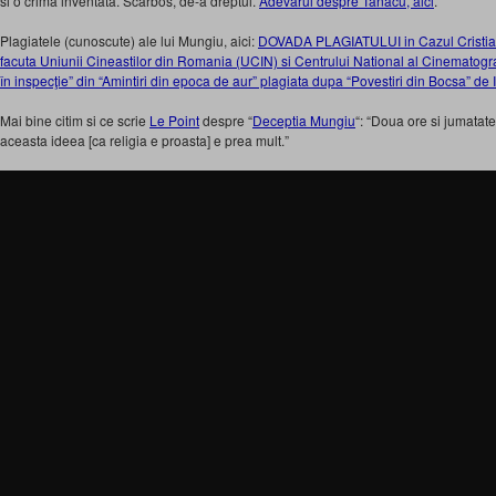
si o crima inventata. Scarbos, de-a dreptul.
Adevarul despre Tanacu, aici
.
Plagiatele (cunoscute) ale lui Mungiu, aici:
DOVADA PLAGIATULUI in Cazul Cristian
facuta Uniunii Cineastilor din Romania (UCIN) si Centrului National al Cinematogra
în inspecţie” din “Amintiri din epoca de aur” plagiata dupa “Povestiri din Bocsa” 
Mai bine citim si ce scrie
Le Point
despre “
Deceptia Mungiu
“: “Doua ore si jumatat
aceasta ideea [ca religia e proasta] e prea mult.”