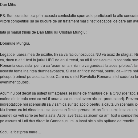
Dan Mihu
PS: Sunt constient ca prin aceasta contestatie spun adio participarii la alte concursu
viitorii competitori sa se bucure de un tratament mai cinstit decat cel de care am av
Iată şi mailul trimis de Dan Mihu lui Cristian Mungiu:
Domnule Mungiu,
Legat de luarea mea de pozitie, tin sa va fac cunoscut ca NU va acuz de plagiat. Ni
ca, daca n-ati fi fost in juriul HBO de anul trecut, nu ati fi scris acum un scenariu so
Romania ceausista. pentru ca “acum un an nici nu va gandeati la acest proiect”. Iar 
aceasta tema inaintea dumneavoastra. Si asa ar fi fost normal, pentru ca – intre n
priceput) primul pe aceasta idee. Care nu e nici Revolutia Romana, nici caderea tur
eveniment public.
Acum nu pot decat sa astept urmatoarea sesiune de finantare de la CNC (de fapt, s
maine dimineata cred ca voi fi anuntat ca nu mai avem nici co-producatori). Prezenta
indreptatit pe noi scenaristii sa visam ca sunteti acolo pentru a cauta un scenariu p
Nu tineam cu tot dinadinsul sa facem un film impreuna. M-as fi multumit insa cu un
spuneti ca veti scrie pe tema asta. Astfel avertizat, sa zicem ca ar fi fost o competitie
pe ascuns si l-ati dus direct la Cannes, nu mi-a lasat nicio alta optiune de reactie.
Socul a fost prea mare…