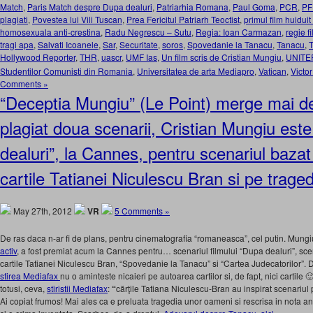
Match
,
Paris Match despre Dupa dealuri
,
Patriarhia Romana
,
Paul Goma
,
PCR
,
PF
plagiati
,
Povestea lui Vili Tuscan
,
Prea Fericitul Patriarh Teoctist
,
primul film huidui
homosexuala anti-crestina
,
Radu Negrescu – Sutu
,
Regia: Ioan Carmazan
,
regie f
tragi apa
,
Salvati Icoanele
,
Sar
,
Securitate
,
soros
,
Spovedanie la Tanacu
,
Tanacu
,
T
Hollywood Reporter
,
THR
,
uascr
,
UMF Ias
,
Un film scris de Cristian Mungiu
,
UNITE
Studentilor Comunisti din Romania
,
Universitatea de arta Mediapro
,
Vatican
,
Victo
Comments »
“Deceptia Mungiu” (Le Point) merge mai d
plagiat doua scenarii, Cristian Mungiu est
dealuri”, la Cannes, pentru scenariul bazat 
cartile Tatianei Niculescu Bran si pe trage
May 27th, 2012
VR
5 Comments »
De ras daca n-ar fi de plans, pentru cinematografia “romaneasca”, cel putin. Mung
activ
, a fost premiat acum la Cannes pentru… scenariul filmului “Dupa dealuri”, sc
cartile Tatianei Niculescu Bran, “Spovedanie la Tanacu” si “Cartea Judecatorilor”.
stirea Mediafax
nu o aminteste nicaieri pe autoarea cartilor si, de fapt, nici cartile 
totusi, ceva,
stiristii Mediafax
:
“
cărţile Tatiana Niculescu-Bran au inspirat scenariul 
Ai copiat frumos! Mai ales ca e preluata tragedia unor oameni si rescrisa in nota an