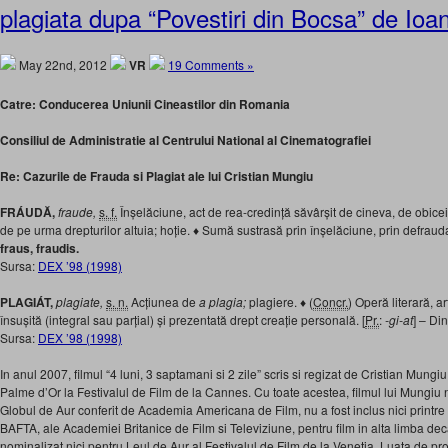
plagiata dupa “Povestiri din Bocsa” de Io
May 22nd, 2012
VR
19 Comments »
Catre: Conducerea Uniunii Cineastilor din Romania
Consiliul de Administratie al Centrului National al Cinematografiei
Re: Cazurile de Frauda si Plagiat ale lui Cristian Mungiu
FRÁUDĂ,
fraude,
s. f.
Înșelăciune, act de rea-credință săvârșit de cineva, de obicei 
de pe urma drepturilor altuia; hoție. ♦ Sumă sustrasă prin înșelăciune, prin defrauda
fraus, fraudis.
Sursa:
DEX ’98 (1998)
PLAGIÁT,
plagiate,
s. n.
Acțiunea de
a plagia;
plagiere. ♦ (
Concr.
) Operă literară, art
însușită (integral sau parțial) și prezentată drept creație personală. [
Pr.
:
-gi-at
] – Di
Sursa:
DEX ’98 (1998)
In anul 2007, filmul “4 luni, 3 saptamani si 2 zile” scris si regizat de Cristian Mungi
Palme d’Or la Festivalul de Film de la Cannes. Cu toate acestea, filmul lui Mungiu 
Globul de Aur conferit de Academia Americana de Film, nu a fost inclus nici printre 
BAFTA, ale Academiei Britanice de Film si Televiziune, pentru film in alta limba dec
nominalizat nici pentru Leul de Aur al Festivalul de Film de la Venetia. Luata de pro