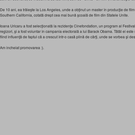
De 10 ani, ea trăieşte la Los Angeles, unde a obţinut un master în producţie de film,
Southern California, cotată drept cea mai bună şcoală de film din Statele Unite.
Ioana Uricaru a fost selecţionată la rezidenţa Cinefondation, un program al Festival
regizori, şi a fost voluntar în campania electorală a lui Barack Obama. Tătăl ei este
fiind influenţă de faptul că a crescut într-o casă plină de cărţi, unde se vorbea şi des
Am incheiat promovarea :).