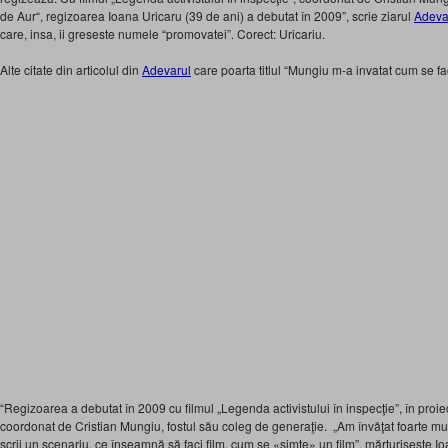
de Aur“, regizoarea Ioana Uricaru (39 de ani) a debutat în 2009”, scrie ziarul
Adeva
care, insa, ii greseste numele “promovatei”. Corect: Uricariu.
Alte citate din articolul din
Adevarul
care poarta titlul “Mungiu m-a invatat cum se fac
“Regizoarea a debutat în 2009 cu filmul „Legenda activistului în inspecţie”, în proie
coordonat de Cristian Mungiu, fostul său coleg de generaţie. „Am învăţat foarte mu
scrii un scenariu, ce înseamnă să faci film, cum se «simte» un film”, mărturiseşte Io