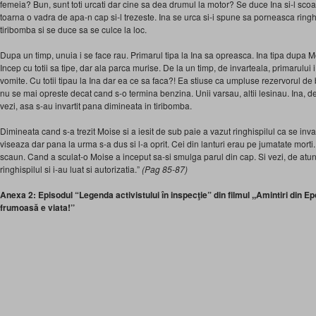
femeia? Bun, sunt toti urcati dar cine sa dea drumul la motor? Se duce Ina si-l scoa
toarna o vadra de apa-n cap si-l trezeste. Ina se urca si-i spune sa porneasca ring
tiribomba si se duce sa se culce la loc.
Dupa un timp, unuia i se face rau. Primarul tipa la Ina sa opreasca. Ina tipa dupa 
Incep cu totii sa tipe, dar ala parca murise. De la un timp, de invarteala, primarului i
vomite. Cu totii tipau la Ina dar ea ce sa faca?! Ea stiuse ca umpluse rezervorul de
nu se mai opreste decat cand s-o termina benzina. Unii varsau, altii lesinau. Ina, d
vezi, asa s-au invartit pana dimineata in tiribomba.
Dimineata cand s-a trezit Moise si a iesit de sub paie a vazut ringhispilul ca se inva
viseaza dar pana la urma s-a dus si l-a oprit. Cei din lanturi erau pe jumatate mort
scaun. Cand a sculat-o Moise a inceput sa-si smulga parul din cap. Si vezi, de atunci
ringhispilul si i-au luat si autorizatia.”
(Pag 85-87)
Anexa 2: Episodul “Legenda activistului în inspecţie” din filmul ,,Amintiri din E
frumoasă e viata!’’