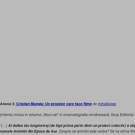
Anexa 3:
Cristian Mungiu: Un prozator care face filme
de
mihaifulger
(interviu inclus în volumul
„Noul val” în cinematografia românească
, Grup Editoria
“(…)
Al doilea tău lungmetraj
(de fapt prima parte dintr-un proiect colectiv) a o
Amintiri din Epoca de Aur
Despre ce amintiri este vorba? Se va alinia film
numele
.