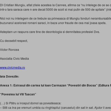
Dl Cristian Mungiu, aflat zilele acestea la Cannes, afirma ca “nu intelege de ce se 
intr-o tara saraca care n-are decat 5000 de scoli si mai putin de 500 de spitale” (
int
Nici noi nu intelegem de ce trebuie sa primeasca dl Mungiu fonduri nerambursabile
buzunarul acelorasi romani saraci, in baza unor fraude de cea mai joasa speta.
Asteptam un raspuns care tine de deontologia si demnitatea profesiei Dvs.
Cu deosebit respect,
Victor Roncea
Asociatia Civic Media
www.civicmedia.ro
Iata Dovezile:
Anexa 1: Extrasul din cartea lui Ioan Carmazan “Povestiri din Bocsa” (Editura F
“Povestea lui Vili Tuscan”
(…) Si Pătru a inceput domol sa povesteasca:
– Stiti ca Ina pe vremuri umbla cu ringhispilul (caruselul) din sat in sat. Ajutor il ave