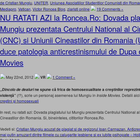
de Cristian Mungiu
,
UNITER
,
Uniunea Asociatiilor Studentilor Comunisti din Roma
Mediapro
,
Vatican
,
Victor Roncea Blog
,
ziaristi online
19 Comments »
NU RATATI AZI la Roncea.Ro: Dovada plagi
Mungiu prezentata Centrului National al C
(CNC) si Uniunii Cineastilor din Romania 
duce patologia anticrestinismului de Dupa d
Movies
May 22nd, 2012
VR
1 Comment »
„
ne spune că frica de homosexualitate a creştinilor reprezin
Dincolo de dealuri
violenţă”
(!?), scrie un personaj asemenea lui Mungiu in
Inside Movies
. Detalii aic
creştini şi homosexuali
In rest, nu ratati azi: Dovada plagiatului lui Mungiu prezentata Centrului National a
Cineastilor din Romania. Si, bineinteles, cititorilor Roncea.Ro.
Vedeti si:
Cristian Mungiu acuzat de plagiat si de regizorul Ioan Carmazan. Anticres
mai putin amuzant dintre filmele cu calugarite lesbiene si ex iubite psihopate – Ho