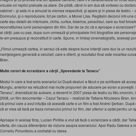
vizuale ori replici preluate ca atare. De pildă, când m-am dus să vorbesc cu doctorul
cabinet – şi asta m-a amuzat la vremea respectivă, şi apare şi în piesa de teatru –
Domnului, şi o reproducere, tot pe carton, a Monei Lisa. Regăsim decorul într-una d
carte dau detalii de interioare, chilia, curtea, biserica, paraclisul, care au fost folos
reconstituirea lumii personajelor din film. Dar de ce zic că e aproape o ecranizare?
al cărţii, pas cu pas, dupa cum urmează şi principalele linii biografice ale person
le-am presupus şi reconstituit în carte. Spune, în limbaj cinematografic, aceeaşi p
„Filmul urmează cartea, în sensul că este despre bune intenţii care duc la un rezult
neînţelegere generală a celuilalt, care e diferit, şi rezultatul final este moartea cu
Bran.
Multe cereri de ecranizare a cărţii „Spovedanie la Tanacu”
Modul în care a fost scris scenariul lui După dealuri a făcut-o pe scriitoare să acce
Mungiu, anterior ea refuzând mai multe propuneri de aducere pe ecran a poveştii
Tanacu”, dramatizat de autoare, a devenit în 2007 piesa de teatru cu titlu omonim, în
2008, un film documentar – Cazul Tanacu – realizat de Tatiana Niculescu Bran, Ion
că primul care a avut intuiţia că această carte e un film a fost Andrei Şerban. După ce
că ar vrea să facă pe baza romanului primul lui film, dar ulterior a optat pentru un s
Aproape în acelaşi timp, Lucian Pintilie a vrut să facă o ecranizare a cărții, dar Ta
oferta, din cauza diferențelor de viziune asupra scenariului. Apoi Radu Gabrea a vr
Corneliu Porumboiu a cochetat cu ideea.