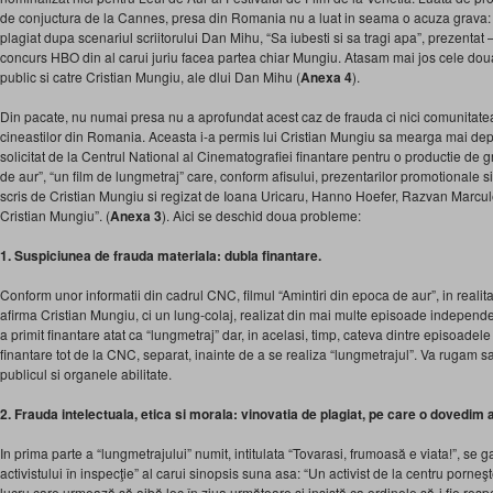
de conjuctura de la Cannes, presa din Romania nu a luat in seama o acuza grava: fi
plagiat dupa scenariul scriitorului Dan Mihu, “Sa iubesti si sa tragi apa”, prezentat 
concurs HBO din al carui juriu facea partea chiar Mungiu. Atasam mai jos cele doua 
public si catre Cristian Mungiu, ale dlui Dan Mihu (
Anexa 4
).
Din pacate, nu numai presa nu a aprofundat acest caz de frauda ci nici comunitatea
cineastilor din Romania. Aceasta i-a permis lui Cristian Mungiu sa mearga mai dep
solicitat de la Centrul National al Cinematografiei finantare pentru o productie de gr
de aur”, “un film de lungmetraj” care, conform afisului, prezentarilor promotionale si p
scris de Cristian Mungiu si regizat de Ioana Uricaru, Hanno Hoefer, Razvan Marcu
Cristian Mungiu”. (
Anexa 3
). Aici se deschid doua probleme:
1. Suspiciunea de frauda materiala: dubla finantare.
Conform unor informatii din cadrul CNC, filmul “Amintiri din epoca de aur”, in reali
afirma Cristian Mungiu, ci un lung-colaj, realizat din mai multe episoade independen
a primit finantare atat ca “lungmetraj” dar, in acelasi, timp, cateva dintre episoadele 
finantare tot de la CNC, separat, inainte de a se realiza “lungmetrajul”. Va rugam sa 
publicul si organele abilitate.
2. Frauda intelectuala, etica si morala: vinovatia de plagiat, pe care o dovedim a
In prima parte a “lungmetrajului” numit, intitulata “Tovarasi, frumoasă e viata!”, s
activistului în inspecţie” al carui sinopsis suna asa: “Un activist de la centru porneş
lucru care urmează să aibă loc în ziua următoare şi insistă ca ordinele să-i fie resp