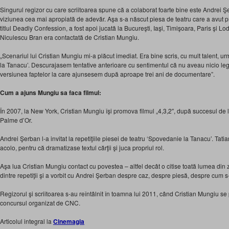
Singurul regizor cu care scriitoarea spune că a colaborat foarte bine este Andrei Ş
viziunea cea mai apropiată de adevăr. Aşa s-a născut piesa de teatru care a avut 
titlul Deadly Confession, a fost apoi jucată la Bucureşti, Iaşi, Timişoara, Paris şi Lo
Niculescu Bran era contactată de Cristian Mungiu.
„Scenariul lui Cristian Mungiu mi-a plăcut imediat. Era bine scris, cu mult talent, u
la Tanacu’. Descurajasem tentative anterioare cu sentimentul că nu aveau nicio le
versiunea faptelor la care ajunsesem după aproape trei ani de documentare”.
Cum a ajuns Mungiu sa faca filmul:
În 2007, la New York, Cristian Mungiu îşi promova filmul „4,3,2″, după succesul de
Palme d’Or.
Andrei Şerban l-a invitat la repetiţiile piesei de teatru ‘Spovedanie la Tanacu’. Tati
acolo, pentru că dramatizase textul cărţii şi juca propriul rol.
Aşa lua Cristian Mungiu contact cu povestea – altfel decât o citise toată lumea din
dintre repetiţii şi a vorbit cu Andrei Şerban despre caz, despre piesă, despre cum s-
Regizorul şi scriitoarea s-au reîntâlnit în toamna lui 2011, când Cristian Mungiu s
concursul organizat de CNC.
Articolul integral la
Cinemagia