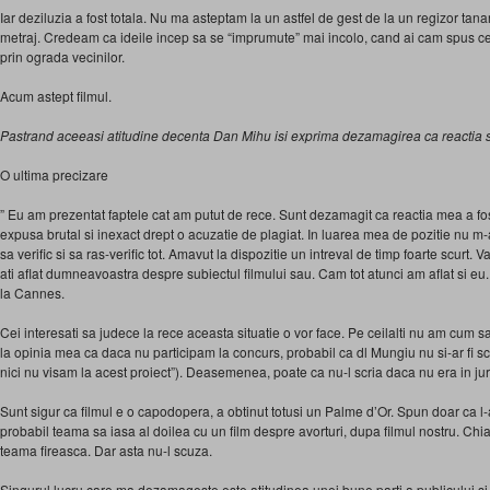
Iar deziluzia a fost totala. Nu ma asteptam la un astfel de gest de la un regizor tanar,
metraj. Credeam ca ideile incep sa se “imprumute” mai incolo, cand ai cam spus ce a
prin ograda vecinilor.
Acum astept filmul.
Pastrand aceeasi atitudine decenta Dan Mihu isi exprima dezamagirea ca reactia sa 
O ultima precizare
” Eu am prezentat faptele cat am putut de rece. Sunt dezamagit ca reactia mea a fost
expusa brutal si inexact drept o acuzatie de plagiat. In luarea mea de pozitie nu m-a
sa verific si sa ras-verific tot. Amavut la dispozitie un intreval de timp foarte scurt.
ati aflat dumneavoastra despre subiectul filmului sau. Cam tot atunci am aflat si e
la Cannes.
Cei interesati sa judece la rece aceasta situatie o vor face. Pe ceilalti nu am cum 
la opinia mea ca daca nu participam la concurs, probabil ca dl Mungiu nu si-ar fi s
nici nu visam la acest proiect”). Deasemenea, poate ca nu-l scria daca nu era in juriul
Sunt sigur ca filmul e o capodopera, a obtinut totusi un Palme d’Or. Spun doar ca l-ar f
probabil teama sa iasa al doilea cu un film despre avorturi, dupa filmul nostru. Chiar
teama fireasca. Dar asta nu-l scuza.
Singurul lucru care ma dezamageste este atitudinea unei bune parti a publicului si chia