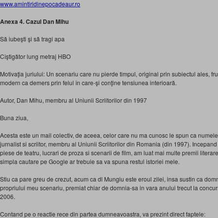
www.amintiridinepocadeaur.ro
Anexa 4. Cazul Dan Mihu
Să iubeşti şi să tragi apa
Cîştigător lung metraj HBO
Motivaţia juriului: Un scenariu care nu pierde timpul, original prin subiectul ales, fru
modern ca demers prin felul în care-şi conţine tensiunea interioară.
Autor, Dan Mihu, membru al Uniunii Scriitorilor din 1997
Buna ziua,
Acesta este un mail colectiv, de aceea, celor care nu ma cunosc le spun ca numel
jurnalist si scriitor, membru al Uniunii Scriitorilor din Romania (din 1997). Incepan
piese de teatru, lucrari de proza si scenarii de film, am luat mai multe premii literar
simpla cautare pe Google ar trebuie sa va spuna restul istoriei mele.
Stiu ca pare greu de crezut, acum ca dl Mungiu este eroul zilei, insa sustin ca dom
propriului meu scenariu, premiat chiar de domnia-sa in vara anului trecut la concu
2006.
Contand pe o reactie rece din partea dumneavoastra, va prezint direct faptele: