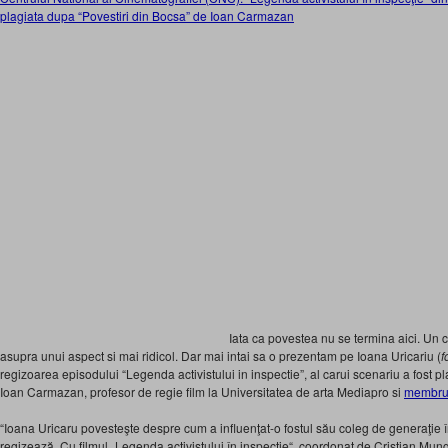
plagiata dupa “Povestiri din Bocsa” de Ioan Carmazan
Iata ca povestea nu se termina aici. Un ci
asupra unui aspect si mai ridicol. Dar mai intai sa o prezentam pe Ioana Uricariu (
f
regizoarea episodului “Legenda activistului in inspectie”, al carui scenariu a fost 
Ioan Carmazan, profesor de regie film la Universitatea de arta Mediapro si
membru
“Ioana Uricaru povesteşte despre cum a influenţat-o fostul său coleg de generaţie î
regizează. Cu filmul „Legenda activistului în inspecţie“, coordonat de Cristian Mung