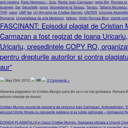
anti-crestina
,
Radu Negrescu – Sutu
,
Regia: Ioan Carmazan
,
regie film
,
Roncea.ro
Icoanele
,
Sar
,
Securitate
,
soros
,
Spovedanie la Tanacu
,
Tanacu
,
Tatiana Niculescu
THR
,
uascr
,
UMF Ias
,
Un film scris de Cristian Mungiu
,
UNITER
,
Uniunea Asociatiil
Romania
,
Universitatea de arta Mediapro
,
Vatican
,
Victor Roncea Blog
,
ziaristi onl
FASCINANT: Episodul plagiat de Cristian 
Carmazan a fost regizat de Ioana Uricariu, 
Uricariu, presedintele COPY RO, organizat
pentru drepturile autorilor si contra plagia
aur”
May 23rd, 2012
VR
2 Comments »
Afacerea plagiatelor lui Cristian Mungiu pare din ce in ce mai groteasca. Roncea
articole intesate de dovezi:
Cristian Mungiu acuzat de plagiat si de regizorul Ioan Carmazan. Anticrestinism: “D
amuzant dintre filmele cu calugarite lesbiene si ex iubite psihopate – Hollywood R
DOVADA PLAGIATULUI in Cazul Cristian Mungiu. Sesizarea oficiala a Uniunii Cine
Centrului National al Cinematografiei (CNC). “Legenda activistului în inspecţie” din