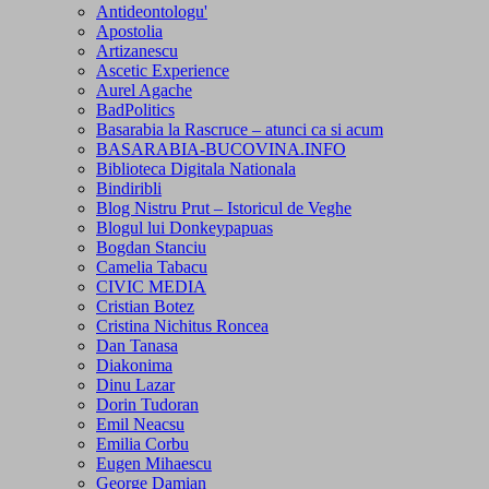
Antideontologu'
Apostolia
Artizanescu
Ascetic Experience
Aurel Agache
BadPolitics
Basarabia la Rascruce – atunci ca si acum
BASARABIA-BUCOVINA.INFO
Biblioteca Digitala Nationala
Bindiribli
Blog Nistru Prut – Istoricul de Veghe
Blogul lui Donkeypapuas
Bogdan Stanciu
Camelia Tabacu
CIVIC MEDIA
Cristian Botez
Cristina Nichitus Roncea
Dan Tanasa
Diakonima
Dinu Lazar
Dorin Tudoran
Emil Neacsu
Emilia Corbu
Eugen Mihaescu
George Damian