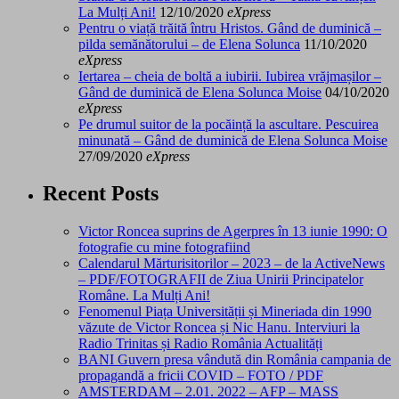
La Mulți Ani!
12/10/2020
eXpress
Pentru o viață trăită întru Hristos. Gând de duminică –
pilda semănătorului – de Elena Solunca
11/10/2020
eXpress
Iertarea – cheia de boltă a iubirii. Iubirea vrăjmașilor –
Gând de duminică de Elena Solunca Moise
04/10/2020
eXpress
Pe drumul suitor de la pocăință la ascultare. Pescuirea
minunată – Gând de duminică de Elena Solunca Moise
27/09/2020
eXpress
Recent Posts
Victor Roncea suprins de Agerpres în 13 iunie 1990: O
fotografie cu mine fotografiind
Calendarul Mărturisitorilor – 2023 – de la ActiveNews
– PDF/FOTOGRAFII de Ziua Unirii Principatelor
Române. La Mulți Ani!
Fenomenul Piața Universității și Mineriada din 1990
văzute de Victor Roncea și Nic Hanu. Interviuri la
Radio Trinitas și Radio România Actualități
BANI Guvern presa vândută din România campania de
propagandă a fricii COVID – FOTO / PDF
AMSTERDAM – 2.01. 2022 – AFP – MASS