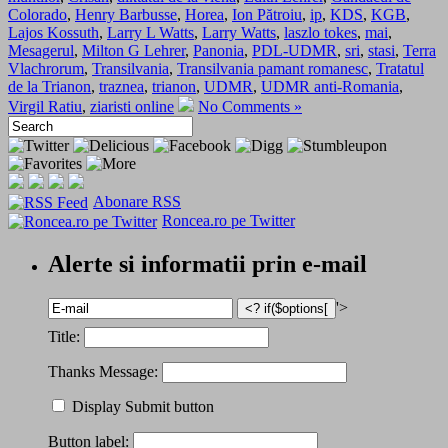
Colorado
,
Henry Barbusse
,
Horea
,
Ion Pătroiu
,
ip
,
KDS
,
KGB
,
Lajos Kossuth
,
Larry L Watts
,
Larry Watts
,
laszlo tokes
,
mai
,
Mesagerul
,
Milton G Lehrer
,
Panonia
,
PDL-UDMR
,
sri
,
stasi
,
Terra
Vlachrorum
,
Transilvania
,
Transilvania pamant romanesc
,
Tratatul
de la Trianon
,
traznea
,
trianon
,
UDMR
,
UDMR anti-Romania
,
Virgil Ratiu
,
ziaristi online
No Comments »
Abonare RSS
Roncea.ro pe Twitter
Alerte si informatii prin e-mail
'>
Title:
Thanks Message:
Display Submit button
Button label: