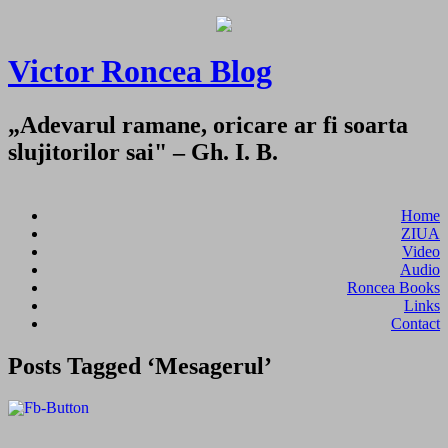
Victor Roncea Blog
„Adevarul ramane, oricare ar fi soarta
slujitorilor sai" – Gh. I. B.
Home
ZIUA
Video
Audio
Roncea Books
Links
Contact
Posts Tagged ‘Mesagerul’