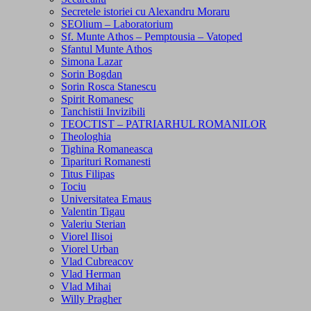
Secretele istoriei cu Alexandru Moraru
SEOlium – Laboratorium
Sf. Munte Athos – Pemptousia – Vatoped
Sfantul Munte Athos
Simona Lazar
Sorin Bogdan
Sorin Rosca Stanescu
Spirit Romanesc
Tanchistii Invizibili
TEOCTIST – PATRIARHUL ROMANILOR
Theologhia
Tighina Romaneasca
Tiparituri Romanesti
Titus Filipas
Tociu
Universitatea Emaus
Valentin Tigau
Valeriu Sterian
Viorel Ilisoi
Viorel Urban
Vlad Cubreacov
Vlad Herman
Vlad Mihai
Willy Pragher