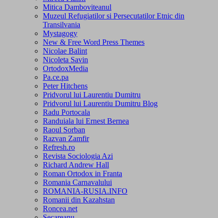
Mitica Damboviteanul
Muzeul Refugiatilor si Persecutatilor Etnic din
Transilvania
Mystagogy
New & Free Word Press Themes
Nicolae Balint
Nicoleta Savin
OrtodoxMedia
Pa.ce.pa
Peter Hitchens
Pridvorul lui Laurentiu Dumitru
Pridvorul lui Laurentiu Dumitru Blog
Radu Portocala
Randuiala lui Ernest Bernea
Raoul Sorban
Razvan Zamfir
Refresh.ro
Revista Sociologia Azi
Richard Andrew Hall
Roman Ortodox in Franta
Romania Carnavalului
ROMANIA-RUSIA.INFO
Romanii din Kazahstan
Roncea.net
Secareanu