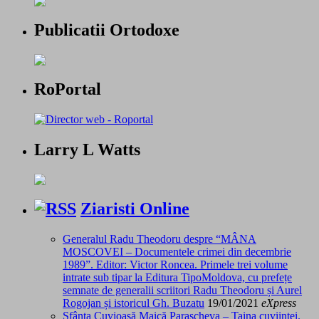
Publicatii Ortodoxe
RoPortal
Larry L Watts
Ziaristi Online
Generalul Radu Theodoru despre “MÂNA
MOSCOVEI – Documentele crimei din decembrie
1989”. Editor: Victor Roncea. Primele trei volume
intrate sub tipar la Editura TipoMoldova, cu prefețe
semnate de generalii scriitori Radu Theodoru și Aurel
Rogojan și istoricul Gh. Buzatu
19/01/2021
eXpress
Sfânta Cuvioasă Maică Parascheva – Taina cuviinței.