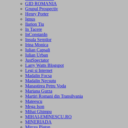
GID ROMANIA
Grupul Prospectiv
Henry Porter
Ignus
Ilarion Tiu
In Tacere
InConstanIn
Insula Serpilor
Irina Monica
Iulian Capsali
Iulian Urban
JustSpectator
Larry Watts Blogspot
Legi si Internet
Madalin Focsa
Madalin Necsutu
Manastirea Petru Voda
Mariana Gurza
Martiri Romani din Transilvania
Mateescu
Mega Ison
Mihai Ghimpu
MIHAI-EMINESCU.RO
MINERIADA
Mircea Platon