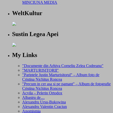
MINCIUNA MEDIA
WeltKultur
Sustin Legea Apei
My Links
"Documente din Arhiva Corneliu Zelea Codreanu"
"MARTURISITORII"
"Parintele Justin Marturisitorul" – Album foto de
Cristina Nichitus Roncea
"Precum in cer asa si pe pamant" – Album de fotografie
Cristina Nichitus Roncea
Acvila – Pelerin Ortodox
Albastru de…
Alexandru Ursu-Bukowina
Alexandru Valentin Craciun
Anomismia