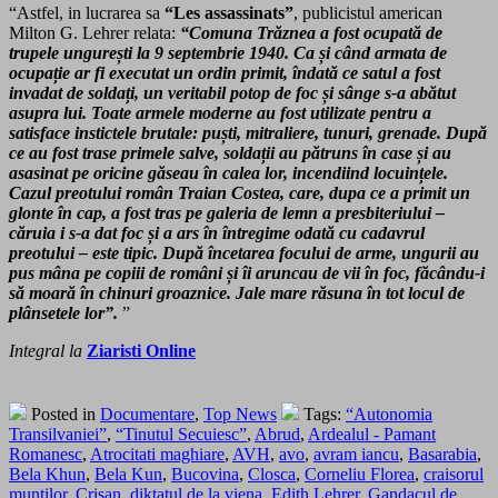
“Astfel, in lucrarea sa
“Les assassinats”
, publicistul american
Milton G. Lehrer relata:
“Comuna Trăznea a fost ocupată de
trupele ungurești la 9 septembrie 1940. Ca și când armata de
ocupație ar fi executat un ordin primit, îndată ce satul a fost
invadat de soldați, un veritabil potop de foc și sânge s-a abătut
asupra lui. Toate armele moderne au fost utilizate pentru a
satisface instictele brutale: puști, mitraliere, tunuri, grenade. După
ce au fost trase primele salve, soldații au pătruns în case și au
asasinat pe oricine găseau în calea lor, incendiind locuințele.
Cazul preotului român Traian Costea, care, dupa ce a primit un
glonte în cap, a fost tras pe galeria de lemn a presbiteriului –
căruia i s-a dat foc și a ars în întregime odată cu cadavrul
preotului – este tipic. După încetarea focului de arme, ungurii au
pus mâna pe copiii de români și îi aruncau de vii în foc, făcându-i
să moară în chinuri groaznice. Jale mare răsuna în tot locul de
plânsetele lor”.
”
Integral la
Ziaristi Online
Posted in
Documentare
,
Top News
Tags:
“Autonomia
Transilvaniei”
,
“Tinutul Secuiesc”
,
Abrud
,
Ardealul - Pamant
Romanesc
,
Atrocitati maghiare
,
AVH
,
avo
,
avram iancu
,
Basarabia
,
Bela Khun
,
Bela Kun
,
Bucovina
,
Closca
,
Corneliu Florea
,
craisorul
muntilor
,
Crisan
,
diktatul de la viena
,
Edith Lehrer
,
Gandacul de