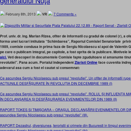
generalului Nuţă
February 8th, 2013
VR
7 Comments »
Prof. univ. dr. ing. Marian Rizea, ofiter de informatii cu gradul de colonel (r), a of
forma unei lucrari intitulata “Schimbarea”, Raportul Comisiei Senatoriale pri
1989, comisie condusa in prima faza de Sergiu Nicolaescu si apoi de Valentin G
pe care o publicam integral, pe capitole, a fost oprita de la publicare. Motivele le 
aici.
Veti descoperi in documentele Comisie fapte zguduitoare si amanunte tinu
revolutiei”. Pana acum. Portalul independent
Ziaristi Online
face cuvenita indrep
adevarul asa cum a fost el cautat si consemnat:
Ce ascundea Sergiu Nicolaescu sub presul “revolutiei”. Un ofiter de informatii r
ACŢIUNILE DESFĂŞURATE ÎN REVOLUŢIA DIN DECEMBRIE 1989 (I)
Ce ascundea Sergiu Nicolaescu sub presul “revolutiei”. ROLUL ŞI INFLUENŢ
ÎN DECLANŞAREA ŞI DESFĂŞURAREA EVENIMENTELOR DIN 1989 (II)
RAPORT: TOKES SI TIMIŞOARA – ORAŞUL DECLANŞĂRII EVENIMENTELOR DI
ascundea Sergiu Nicolaescu sub presul “revolutiei” (III).
RAPORT: Dezastrul, diversiunea, teroristii si crimele din Bucuresti in timpul even
ascundea Sergiu Nicolaescu sub presul “revolutiei” (IV)