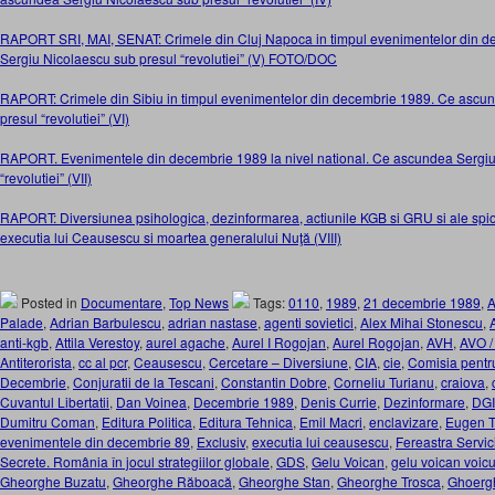
RAPORT SRI, MAI, SENAT: Crimele din Cluj Napoca in timpul evenimentelor din 
Sergiu Nicolaescu sub presul “revolutiei” (V) FOTO/DOC
RAPORT: Crimele din Sibiu in timpul evenimentelor din decembrie 1989. Ce ascu
presul “revolutiei” (VI)
RAPORT. Evenimentele din decembrie 1989 la nivel national. Ce ascundea Sergiu
“revolutiei” (VII)
RAPORT: Diversiunea psihologica, dezinformarea, actiunile KGB si GRU si ale spiona
executia lui Ceausescu si moartea generalului Nuţă (VIII)
Posted in
Documentare
,
Top News
Tags:
0110
,
1989
,
21 decembrie 1989
,
Palade
,
Adrian Barbulescu
,
adrian nastase
,
agenti sovietici
,
Alex Mihai Stonescu
,
anti-kgb
,
Attila Verestoy
,
aurel agache
,
Aurel I Rogojan
,
Aurel Rogojan
,
AVH
,
AVO /
Antiterorista
,
cc al pcr
,
Ceausescu
,
Cercetare – Diversiune
,
CIA
,
cie
,
Comisia pentr
Decembrie
,
Conjuratii de la Tescani
,
Constantin Dobre
,
Corneliu Turianu
,
craiova
,
Cuvantul Libertatii
,
Dan Voinea
,
Decembrie 1989
,
Denis Currie
,
Dezinformare
,
DG
Dumitru Coman
,
Editura Politica
,
Editura Tehnica
,
Emil Macri
,
enclavizare
,
Eugen T
evenimentele din decembrie 89
,
Exclusiv
,
executia lui ceausescu
,
Fereastra Servic
Secrete. România în jocul strategiilor globale
,
GDS
,
Gelu Voican
,
gelu voican voic
Gheorghe Buzatu
,
Gheorghe Răboacă
,
Gheorghe Stan
,
Gheorghe Trosca
,
Ghoerg