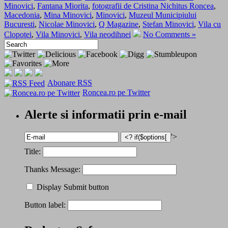
Minovici
,
Fantana Miorita
,
fotografii de Cristina Nichitus Roncea
,
Macedonia
,
Mina Minovici
,
Minovici
,
Muzeul Municipiului
Bucuresti
,
Nicolae Minovici
,
Q Magazine
,
Stefan Minovici
,
Vila cu
Clopotei
,
Vila Minovici
,
Vila neodihnei
No Comments »
Abonare RSS
Roncea.ro pe Twitter
Alerte si informatii prin e-mail
'>
Title:
Thanks Message:
Display Submit button
Button label: