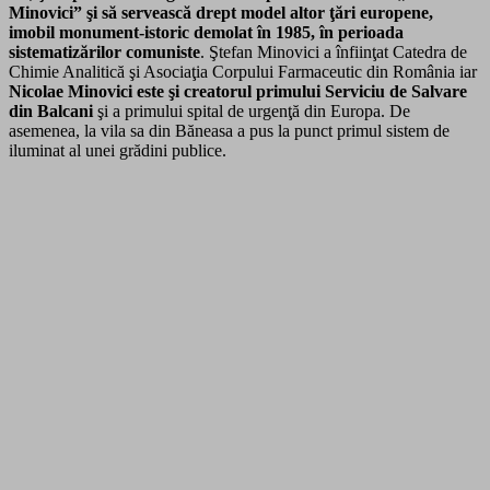
Minovici” şi să servească drept model altor ţări europene,
imobil monument-istoric demolat în 1985, în perioada
sistematizărilor comuniste
. Ştefan Minovici a înfiinţat Catedra de
Chimie Analitică şi Asociaţia Corpului Farmaceutic din România iar
Nicolae Minovici este şi creatorul primului Serviciu de Salvare
din Balcani
şi a primului spital de urgenţă din Europa. De
asemenea, la vila sa din Băneasa a pus la punct primul sistem de
iluminat al unei grădini publice.