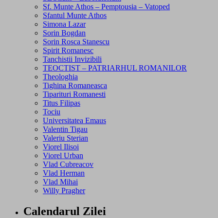
Sf. Munte Athos – Pemptousia – Vatoped
Sfantul Munte Athos
Simona Lazar
Sorin Bogdan
Sorin Rosca Stanescu
Spirit Romanesc
Tanchistii Invizibili
TEOCTIST – PATRIARHUL ROMANILOR
Theologhia
Tighina Romaneasca
Tiparituri Romanesti
Titus Filipas
Tociu
Universitatea Emaus
Valentin Tigau
Valeriu Sterian
Viorel Ilisoi
Viorel Urban
Vlad Cubreacov
Vlad Herman
Vlad Mihai
Willy Pragher
Calendarul Zilei