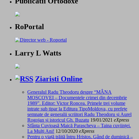
Publicatii Ortodoxe
RoPortal
Larry L Watts
Ziaristi Online
Generalul Radu Theodoru despre “MÂNA
MOSCOVEI – Documentele crimei din decembrie
1989”. Editor: Victor Roncea. Primele trei volume
intrate sub tipar la Editura TipoMoldova, cu prefețe
semnate de generalii scriitori Radu Theodoru și Aurel
Rogojan și istoricul Gh. Buzatu
19/01/2021
eXpress
Sfânta Cuvioasă Maică Parascheva – Taina cuviinței.
La Mulți Ani!
12/10/2020
eXpress
Pentru o viață trăită întru Hristos. Gând de duminică –