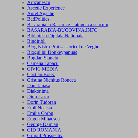
Artizanescu
Ascetic Experience
Aurel Agache
BadPolitics
Basarabia la Rascruce – atunci ca si acum
BASARABIA-BUCOVINA.INFO
Biblioteca Digitala Nationala
Bindiribli
Blog Nistru Prut – Istoricul de Veghe
Blogul lui Donkeypapuas
Bogdan Stanciu
Camelia Tabacu
CIVIC MEDIA
Cristian Botez
Cristina Nichitus Roncea
Dan Tanasa
Diakonima
Dinu Lazar
Dorin Tudoran
Emil Neacsu
Emilia Corbu
Eugen Mihaescu
George Damian
GID ROMANIA
Grupul Prospectiv