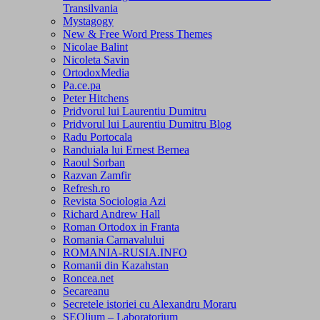
Transilvania
Mystagogy
New & Free Word Press Themes
Nicolae Balint
Nicoleta Savin
OrtodoxMedia
Pa.ce.pa
Peter Hitchens
Pridvorul lui Laurentiu Dumitru
Pridvorul lui Laurentiu Dumitru Blog
Radu Portocala
Randuiala lui Ernest Bernea
Raoul Sorban
Razvan Zamfir
Refresh.ro
Revista Sociologia Azi
Richard Andrew Hall
Roman Ortodox in Franta
Romania Carnavalului
ROMANIA-RUSIA.INFO
Romanii din Kazahstan
Roncea.net
Secareanu
Secretele istoriei cu Alexandru Moraru
SEOlium – Laboratorium