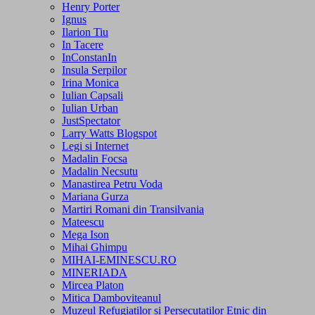
Henry Porter
Ignus
Ilarion Tiu
In Tacere
InConstanIn
Insula Serpilor
Irina Monica
Iulian Capsali
Iulian Urban
JustSpectator
Larry Watts Blogspot
Legi si Internet
Madalin Focsa
Madalin Necsutu
Manastirea Petru Voda
Mariana Gurza
Martiri Romani din Transilvania
Mateescu
Mega Ison
Mihai Ghimpu
MIHAI-EMINESCU.RO
MINERIADA
Mircea Platon
Mitica Damboviteanul
Muzeul Refugiatilor si Persecutatilor Etnic din