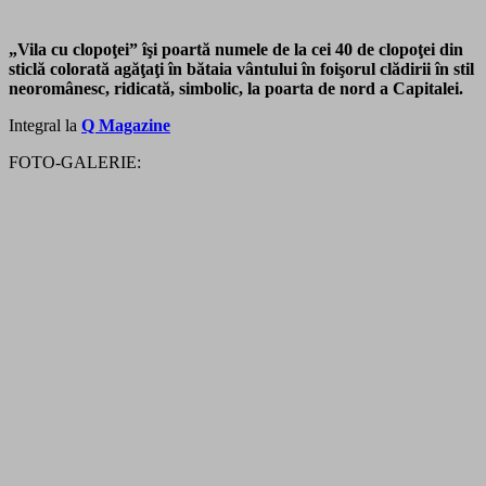
„Vila cu clopoţei” îşi poartă numele de la cei 40 de clopoţei din
sticlă colorată agăţaţi în bătaia vântului în foişorul clădirii în stil
neoromânesc, ridicată, simbolic, la poarta de nord a Capitalei.
Integral la
Q Magazine
FOTO-GALERIE: