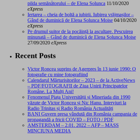
pilda semănătorului – de Elena Solunca
11/10/2020
eXpress
Iertarea – cheia de boltă a iubirii. Iubirea vrăjmașilor –
Gând de duminică de Elena Solunca Moise
04/10/2020
eXpress
Pe drumul suitor de la pocăință la ascultare. Pescuirea
minunată – Gând de duminică de Elena Solunca Moise
27/09/2020
eXpress
Recent Posts
Victor Roncea suprins de Agerpres în 13 iunie 1990: O
fotografie cu mine fotografiind
Calendarul Mărturisitorilor – 2023 – de la ActiveNews
– PDF/FOTOGRAFII de Ziua Unirii Principatelor
Române. La Mulți Ani!
Fenomenul Piața Universității și Mineriada din 1990
văzute de Victor Roncea și Nic Hanu. Interviuri la
Radio Trinitas și Radio România Actualități
BANI Guvern presa vândută din România campania de
propagandă a fricii COVID – FOTO / PDF
AMSTERDAM – 2.01. 2022 – AFP – MASS
MINCIUNA MEDIA