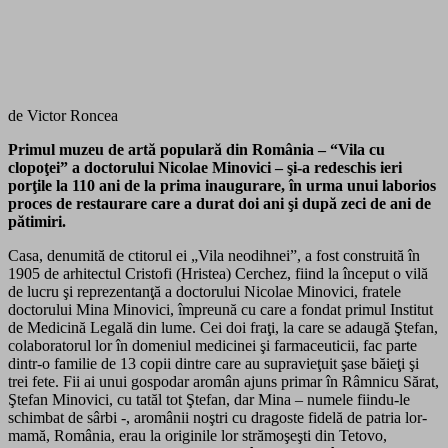
de Victor Roncea
Primul muzeu de artă populară din România – “Vila cu
clopoţei” a doctorului Nicolae Minovici – şi-a redeschis ieri
porţile la 110 ani de la prima inaugurare, în urma unui laborios
proces de restaurare care a durat doi ani şi după zeci de ani de
pătimiri.
Casa, denumită de ctitorul ei „Vila neodihnei”, a fost construită în
1905 de arhitectul Cristofi (Hristea) Cerchez, fiind la început o vilă
de lucru şi reprezentanţă a doctorului Nicolae Minovici, fratele
doctorului Mina Minovici, împreună cu care a fondat primul Institut
de Medicină Legală din lume. Cei doi fraţi, la care se adaugă Ştefan,
colaboratorul lor în domeniul medicinei şi farmaceuticii, fac parte
dintr-o familie de 13 copii dintre care au supravieţuit şase băieţi şi
trei fete. Fii ai unui gospodar aromân ajuns primar în Râmnicu Sărat,
Ştefan Minovici, cu tatăl tot Ştefan, dar Mina – numele fiindu-le
schimbat de sârbi -, aromânii noştri cu dragoste fidelă de patria lor-
mamă, România, erau la originile lor strămoşeşti din Tetovo,