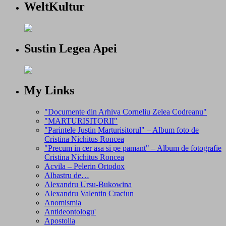
WeltKultur
Sustin Legea Apei
My Links
"Documente din Arhiva Corneliu Zelea Codreanu"
"MARTURISITORII"
"Parintele Justin Marturisitorul" – Album foto de
Cristina Nichitus Roncea
"Precum in cer asa si pe pamant" – Album de fotografie
Cristina Nichitus Roncea
Acvila – Pelerin Ortodox
Albastru de…
Alexandru Ursu-Bukowina
Alexandru Valentin Craciun
Anomismia
Antideontologu'
Apostolia