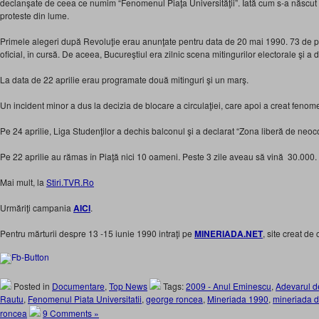
declanşate de ceea ce numim “Fenomenul Piaţa Universităţii”. Iată cum s-a născut 
proteste din lume.
Primele alegeri după Revoluţie erau anunţate pentru data de 20 mai 1990. 73 de par
oficial, în cursă. De aceea, Bucureştiul era zilnic scena mitingurilor electorale şi a d
La data de 22 aprilie erau programate două mitinguri şi un marş.
Un incident minor a dus la decizia de blocare a circulaţiei, care apoi a creat fenome
Pe 24 aprilie, Liga Studenţilor a dechis balconul şi a declarat “Zona liberă de ne
Pe 22 aprilie au rămas în Piaţă nici 10 oameni. Peste 3 zile aveau să vină 30.000.
Mai mult, la
Stiri.TVR.Ro
Urmăriţi campania
AICI
.
Pentru mărturii despre 13 -15 iunie 1990 intraţi pe
MINERIADA.NET
, site creat de
Posted in
Documentare
,
Top News
Tags:
2009 - Anul Eminescu
,
Adevarul de
Rautu
,
Fenomenul Piata Universitatii
,
george roncea
,
Mineriada 1990
,
mineriada d
roncea
9 Comments »