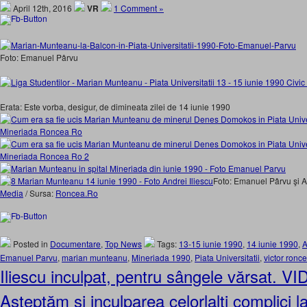
April 12th, 2016
VR
1 Comment »
Foto: Emanuel Pârvu
Erata: Este vorba, desigur, de dimineata zilei de 14 iunie 1990
Foto: Emanuel Pârvu şi A
Media
/ Sursa:
Roncea.Ro
Posted in
Documentare
,
Top News
Tags:
13-15 iunie 1990
,
14 iunie 1990
,
A
Emanuel Parvu
,
marian munteanu
,
Mineriada 1990
,
Piata Universitatii
,
victor ronc
Iliescu inculpat, pentru sângele vărsat. V
Aşteptăm şi inculparea celorlalţi complici la