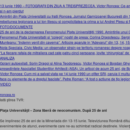
13 iunie 1990 – FOTOGRAFII DIN ZIUA A TREISPREZECEA. Victor Roncea: Ce-am va
si n-am pierdut
Amintiri din Piata Universitatii cu fratii Roncea. Jurnalul Garnizoanei Bucuresti din 
rebeliunea legionara a lui Ion Iliescu si complicitatea la crima a lui Andrei Plesu s
FOTO/DOCUMENTE
25 de ani de la declanşarea Fenomenului Piaţa Universităţii 1990. Amintirile unui
Fenomenul Piata Universitatii si “colegii” nostri de presa: Corina Dragotescu, Serg
Munteanu: “Indemn venit din caverna”. Articole aparute in “Adevarul” din 13, 14, 15
Nota Speciala. Civic Media: un observator strain pe teritoriu romanesc despre noa
“La fiecare rafala de mitraliera cad cate patru-cinci persoane, lovite ‘chirurgical’ de
ANALIZA
Golani autoexilati. Sorin Dragoi si Alina Teodorescu, Victor Roncea si Bogdan Gh
presedintele Asociatiei Studentilor Arhitecti (ASA). Un articol de acum 25 ani,
Victor Roncea: Cum mi-a salvat viata pe 14 iunie 1990 un ofiter SRI, caruia ii multu
face cu elemente de-a dreptul fasciste”. Petre Roman: “A fost o actiune de tip legi
VIDEO
roncea.ro
Iată ştirea TVR:
Piaţa Universităţii – Zona liberă de neocomunism. După 25 de ani
Se împlinesc 25 de ani de la Mineriada din 13-15 iunie. Televiziunea Română difu
evenimentele de atunci, evenimente care ne-au schimbat radical destinele. Violen