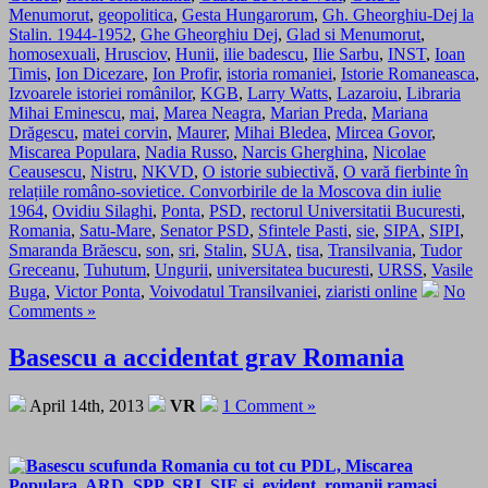
Menumorut
,
geopolitica
,
Gesta Hungarorum
,
Gh. Gheorghiu-Dej la
Stalin. 1944-1952
,
Ghe Gheorghiu Dej
,
Glad si Menumorut
,
homosexuali
,
Hrusciov
,
Hunii
,
ilie badescu
,
Ilie Sarbu
,
INST
,
Ioan
Timis
,
Ion Dicezare
,
Ion Profir
,
istoria romaniei
,
Istorie Romaneasca
,
Izvoarele istoriei românilor
,
KGB
,
Larry Watts
,
Lazaroiu
,
Libraria
Mihai Eminescu
,
mai
,
Marea Neagra
,
Marian Preda
,
Mariana
Drăgescu
,
matei corvin
,
Maurer
,
Mihai Bledea
,
Mircea Govor
,
Miscarea Populara
,
Nadia Russo
,
Narcis Gherghina
,
Nicolae
Ceausescu
,
Nistru
,
NKVD
,
O istorie subiectivă
,
O vară fierbinte în
relațiile româno-sovietice. Convorbirile de la Moscova din iulie
1964
,
Ovidiu Silaghi
,
Ponta
,
PSD
,
rectorul Universitatii Bucuresti
,
Romania
,
Satu-Mare
,
Senator PSD
,
Sfintele Pasti
,
sie
,
SIPA
,
SIPI
,
Smaranda Brăescu
,
son
,
sri
,
Stalin
,
SUA
,
tisa
,
Transilvania
,
Tudor
Greceanu
,
Tuhutum
,
Ungurii
,
universitatea bucuresti
,
URSS
,
Vasile
Buga
,
Victor Ponta
,
Voivodatul Transilvaniei
,
ziaristi online
No
Comments »
Basescu a accidentat grav Romania
April 14th, 2013
VR
1 Comment »