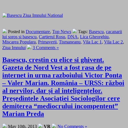
Posted in
Documentare
,
Top News
Tags:
Basescu
,
cacanarii
lui soros si basescu
,
Cartierul Rosu
,
DNA
,
Lica Gheorghiu
,
Miscarea Populara
,
Primaverii
,
Tismaneanu
,
Vila Lac 1
,
Vila Lac 2
,
Ziua Imnului
3 Comments »
Basescu, crestin cu elice si ghivent.
Gazeta de Nord Vest a fost rasa de pe
internet in urma razboiului Victor Ponta
– Valer Marian. România – URSS: război
al nervilor, dar și al inteligențelor.
Preşedintele Asociaţiei Sociologilor cere
demiterea “mediocrului incompentent”
Marian Preda
May 10th, 2013
VR
No Comments »