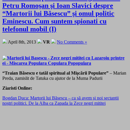
Petru Romoşan şi Ioan Slavici despre
“Martorii lui Băsescu” şi omul politic
Eminescu. Cum suntem spionati cu
telefonul mobil (I)
April 8th, 2013
VR
No Comments »
“Traian Băsescu e tatăl spiritual al Mişcării Populare”
– Marian
Preda, zamislit de Tatuka cu ajutor de la Muma Padurii
Ziaristi Online:
Bogdan Duca: Martorii lui Băsescu – ca să avem şi noi sectanţii
noştri politici. De la Alba ca Zapada la Zece negri mititei