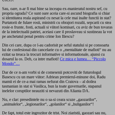
Sau, oare, n-ar fi mai bine sa inceapa ex-manieratul nostru sef, cu
propria ograda? Ce sunt oare aceia care-si ascund biografia si chiar
si identitatea reala aspirand cu nesat la cele mai inalte functii in stat?
Purtatorii de fulare rosii, ministrii cu obrajori rozalii, sepcarii cu stea
rosie-n frunte, fosti, actuali si viitori komisari, cu aviz de bun tovaras
de la intelectualii patriei, aceiasi care il proslaveau si sustineau la vot
pe anchetatul penal pentru crime Ion Iliescu?
Din cei care, dupa ce l-au cadorisit pe seful statului si pe consoarta
lui de confesional din cancelarie cu o „mentalitate de mafioti“ nu au
ezitat sa treaca la trocuri informative si informationale, ajunsi cu
dosarul la os. Deh, ca intre mafioti!
Ce mica e lumea… “Piccolo
Mondo”…
Dar de ce n-am vorbi si de comesenii potcoviti de futurologul
Basescu cu un mare viitor: Adriean premierul-minune doi, Radu
mamii ei de ce-a mai ramas nefurat din Craiova – al doilea
tasmanian in stat si Vasilica, bun la toate guvernarile, stapanul
inelelor coruptilor neauziti si nevazuti din Alianta DA.
Nu, e clar: presedintele nu o sa-si ceara scuze „gaozarilor“,
„animalelor“, „legionarilor“, „golanilor“ si „huliganilor“!
De fapt, totul este ingrozitor de trist. Noi ziaristii, gaozari sau nu,