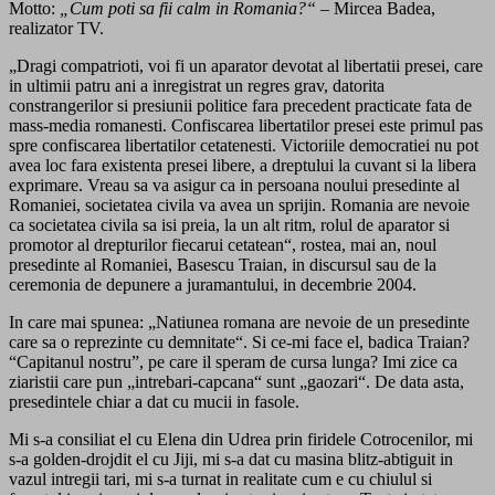
Motto:
„Cum poti sa fii calm in Romania?“
– Mircea Badea,
realizator TV.
„Dragi compatrioti, voi fi un aparator devotat al libertatii presei, care
in ultimii patru ani a inregistrat un regres grav, datorita
constrangerilor si presiunii politice fara precedent practicate fata de
mass-media romanesti. Confiscarea libertatilor presei este primul pas
spre confiscarea libertatilor cetatenesti. Victoriile democratiei nu pot
avea loc fara existenta presei libere, a dreptului la cuvant si la libera
exprimare. Vreau sa va asigur ca in persoana noului presedinte al
Romaniei, societatea civila va avea un sprijin. Romania are nevoie
ca societatea civila sa isi preia, la un alt ritm, rolul de aparator si
promotor al drepturilor fiecarui cetatean“, rostea, mai an, noul
presedinte al Romaniei, Basescu Traian, in discursul sau de la
ceremonia de depunere a juramantului, in decembrie 2004.
In care mai spunea: „Natiunea romana are nevoie de un presedinte
care sa o reprezinte cu demnitate“. Si ce-mi face el, badica Traian?
“Capitanul nostru”, pe care il speram de cursa lunga? Imi zice ca
ziaristii care pun „intrebari-capcana“ sunt „gaozari“. De data asta,
presedintele chiar a dat cu mucii in fasole.
Mi s-a consiliat el cu Elena din Udrea prin firidele Cotrocenilor, mi
s-a golden-drojdit el cu Jiji, mi s-a dat cu masina blitz-abtiguit in
vazul intregii tari, mi s-a turnat in realitate cum e cu chiulul si