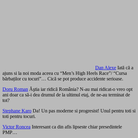
Dan Alexe
Iată că a
ajuns si la noi moda aceea cu “Men’s High Heels Race”/ “Cursa
bărbaților cu tocuri”… Cică se pot produce accidente serioase.
Doru Roman
Ăştia iar ridică România? N-au mai ridicat-o vreo opt
ani doar ca să-i dea drumul de la ultimul etaj, de ne-au terminat de
tot?
Stephane Karo
Da! Un pas moderne si progresist! Unul pentru toti si
toti pentru tocuri.
Victor Roncea
Interesant ca din afis lipseste chiar presedintele
PMP…