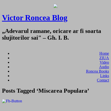
Victor Roncea Blog
„Adevarul ramane, oricare ar fi soarta
slujitorilor sai" – Gh. I. B.
Home
ZIUA
Video
Audio
Roncea Books
Links
Contact
Posts Tagged ‘Miscarea Populara’