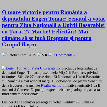
O mare victorie pentru România a
deputatului Eugen Tomac: Senatul a votat
pentru Ziua Naţională a Unirii Basarabiei
cu Ţara, 27 Martie! Felicitări! Mai
rămâne să se facă Dreptate şi pentru
Grupul Ilaşcu
October 14th, 2015
VR
3 Comments »
Proiectul de lege iniţiat de
deputatul Eugen Tomac, preşedintele Mişcării Populare, privind
instituirea Zilei de 27 martie drept Zi Naţională a Unirii Basarabiei
cu România a fost adoptat marţi, 13 octombrie, de plenul Senatului
de la Bucureşti, transmite
Realitatea.md
. Iniţiativa legislativă va fi
transmisă Camerei Deputaţilor spre dezbatere şi adoptare, aceasta
fiind camera decizională.
Din cei 80 de senatori prezenţi au votat “Pentru” 79. Unul s-a
abţinut. O fi fost găgăuz.