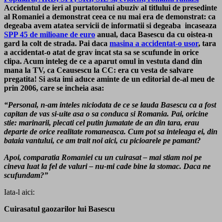
Accidentul de ieri al purtatorului abuziv al titlului de presedinte
al Romaniei a demonstrat ceea ce nu mai era de demonstrat: ca
degeaba avem atatea servicii de informatii si degeaba incaseaza
SPP 45 de milioane de euro
anual, daca Basescu da cu oistea-n
gard la colt de strada. Pai daca
masina a accidentat-o usor
, tara
a accidentat-o atat de grav incat sta sa se scufunde in orice
clipa. Acum inteleg de ce a aparut omul in vestuta dand din
mana la TV, ca Ceausescu la CC: era cu vesta de salvare
pregatita! Si asta imi aduce aminte de un editorial de-al meu de
prin 2006, care se incheia asa:
“Personal, n-am inteles niciodata de ce se lauda Basescu ca a fost
capitan de vas si-uite asa o sa conduca si Romania. Pai, oricine
stie: marinarii, plecati cel putin jumatate de an din tara, erau
departe de orice realitate romaneasca. Cum pot sa inteleaga ei, din
bataia vantului, ce am trait noi aici, cu picioarele pe pamant?
Apoi, comparatia Romaniei cu un cuirasat – mai stiam noi pe
cineva luat la fel de valuri – nu-mi cade bine la stomac. Daca ne
scufundam?”
Iata-l aici:
Cuirasatul gaozarilor lui Basescu