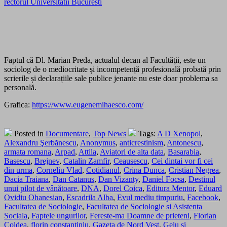
rectorul Universitatii Bucuresti
Faptul că Dl. Marian Preda, actualul decan al Facultăţii, este un
sociolog de o mediocritate și incompetență profesională probată prin
scrierile și declarațiile sale publice jenante nu este doar problema sa
personală.
Grafica:
https://www.eugenemihaesco.com/
Posted in
Documentare
,
Top News
Tags:
A D Xenopol
,
Alexandru Şerbănescu
,
Anonymus
,
anticrestinism
,
Antonescu
,
armata romana
,
Arpad
,
Attila
,
Aviatori de alta data
,
Basarabia
,
Basescu
,
Brejnev
,
Catalin Zamfir
,
Ceausescu
,
Cei dintai vor fi cei
din urma
,
Corneliu Vlad
,
Cotidianul
,
Crina Dunca
,
Cristian Negrea
,
Dacia Traiana
,
Dan Catanus
,
Dan Vizanty
,
Daniel Focsa
,
Destinul
unui pilot de vânătoare
,
DNA
,
Dorel Coica
,
Editura Mentor
,
Eduard
Ovidiu Ohanesian
,
Escadrila Alba
,
Evul mediu timpuriu
,
Facebook
,
Facultatea de Sociologie
,
Facultatea de Sociologie si Asistenta
Sociala
,
Faptele ungurilor
,
Fereste-ma Doamne de prieteni
,
Florian
Coldea
,
florin constantiniu
,
Gazeta de Nord Vest
,
Gelu si