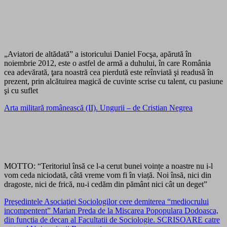
„Aviatori de altădată” a istoricului Daniel Focşa, apărută în
noiembrie 2012, este o astfel de armă a duhului, în care România
cea adevărată, ţara noastră cea pierdută este reînviată şi readusă în
prezent, prin alcătuirea magică de cuvinte scrise cu talent, cu pasiune
şi cu suflet
Arta militară românească (II). Ungurii – de Cristian Negrea
MOTTO: “Teritoriul însă ce l-a cerut bunei voințe a noastre nu i-l
vom ceda niciodată, câtă vreme vom fi în viață. Noi însă, nici din
dragoste, nici de frică, nu-i cedăm din pământ nici cât un deget”
Preşedintele Asociaţiei Sociologilor cere demiterea “mediocrului
incompentent” Marian Preda de la Miscarea Popopulara Dodoasca,
din functia de decan al Facultatii de Sociologie. SCRISOARE catre