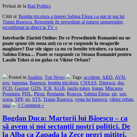
Preluat de la
Bad Politics
Cititi si:
Bentita tricolora a tinerei Sabina Elena i-a stat in gat lui
Traian Basescu. Renumele de presedinte al tuturor ungurenilor,
reconfirmat in direct la TV »
Intrebarile Ziaristi Online: De ce Presedintele Romaniei nu ne
poate spune (de noua ani) cu ce se raspunde la steagurile
maghiare? Dar stie sigur ca nu cu bentite tricolore, ca tanara
Sabina Elena… Poate se raspunde cu Steaua Romaniei pentru
Laszlo Tokes si un gulas cu Viktor Orban?
Posted in
Analize
,
Top News
Tags:
accident
,
ARD
,
AVH
,
avo
,
baneasa
,
Basescu
,
bentita tricolora
,
CNSAS
,
Dinescu
,
dss
,
FCD
,
Gaozar
,
GDS
,
ICR
,
KGB
,
laszlo tokes
,
logan
,
Miscarea
Populara
,
PDL
,
Plesu
,
Romania
,
Roncea
,
Sabina Elena
,
sie
,
son
,
soros
,
SPP
,
sri
,
STS
,
Traian Basescu
,
vesta lui basescu
,
viktor orban
,
ziua
1 Comment »
Bogdan Duca: Martorii lui Băsescu – ca
să avem şi noi sectanţii noştri politici. De
la Alba ca Zapada la Zece negri mititei.