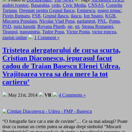
andrei ivantoc
,
Basarabia
,
cedo
,
Civic Media
,
CNSAS
,
Corneliu
Turianu
,
Dreptate pentru Grupul Ilascu
,
Eminescu
,
eugen tomac
,
Florin Butnaru
,
FSB
,
Grupul Ilascu
,
ilascu
,
Ion Spanu
,
KGB
,
Miscarea Populara
,
Nicolae Vlad Popa
,
parlament
,
PNL
,
Ponta
,
PSD
,
puiu hasotti
,
Rovana Plumb
,
sie
,
sri
,
Steaua Romaniei
,
Tiraspol
,
transnistria
,
Tudor Popa
,
Victor Ponta
,
victor roncea
,
ziaristi online
1 Comment »
Tristetea alergatorului de cursa scurta,
Cristian Diaconescu, iepurasul facut
cadou de Traian Basescu Elenei Udrea.
Vrajitoarea vrea sa dea mere la tot
cartieru’
May 21st, 2014
VR
4 Comments »
“O fotografie face cat o mie de cuvinte”… Ce sa mai adaugi? Poate
doar ca numai un cretin putea sa aleaga drept simbolul “Miscarii
Prezidentiale” un mar cand un alt cretin a tot vehiculat povestea cu