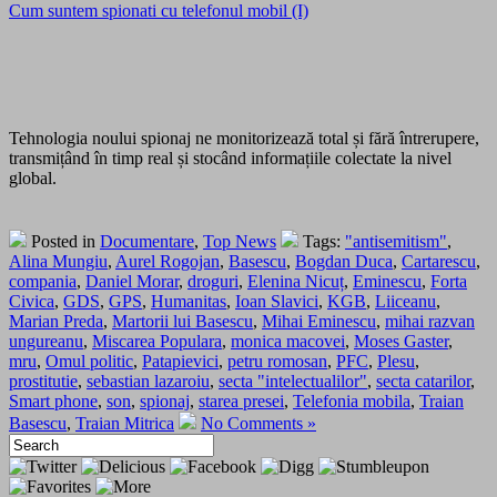
Cum suntem spionati cu telefonul mobil (I)
Tehnologia noului spionaj ne monitorizează total și fără întrerupere,
transmițând în timp real și stocând informațiile colectate la nivel
global.
Posted in
Documentare
,
Top News
Tags:
"antisemitism"
,
Alina Mungiu
,
Aurel Rogojan
,
Basescu
,
Bogdan Duca
,
Cartarescu
,
compania
,
Daniel Morar
,
droguri
,
Elenina Nicuț
,
Eminescu
,
Forta
Civica
,
GDS
,
GPS
,
Humanitas
,
Ioan Slavici
,
KGB
,
Liiceanu
,
Marian Preda
,
Martorii lui Basescu
,
Mihai Eminescu
,
mihai razvan
ungureanu
,
Miscarea Populara
,
monica macovei
,
Moses Gaster
,
mru
,
Omul politic
,
Patapievici
,
petru romosan
,
PFC
,
Plesu
,
prostitutie
,
sebastian lazaroiu
,
secta "intelectualilor"
,
secta catarilor
,
Smart phone
,
son
,
spionaj
,
starea presei
,
Telefonia mobila
,
Traian
Basescu
,
Traian Mitrica
No Comments »