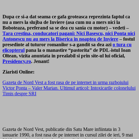
Dupa ce si-a dat seama ce gafa groteasca reprezinta faptul ca
nu a mers la slujba de Inviere (asa cum nu a mers nici la
Boboteaza, preferand sa se dea cu sania cu motor) – vedeti –
Tara crestina, conducatori pagani: Nici Basescu, nici Ponta nici
Antonescu nu au mers la Biserica in noaptea de Inviere
– fostul
presedinte al tuturor romanilor s-a gandit sa dea azi
o tura cu
elicopterul
pana la o manastire “pastorita” de PDL-istul Ioan
Oltean, vizita anuntata in prealabil si prin site-ul lui oficial,
Presidency.ro
. Jenant!
Ziaristi Online:
Gazeta de Nord Vest a fost rasa de pe internet in urma razboiului
Victor Ponta – Valer Marian. Ultimul articol: Intoxicarile colonelului
Timis despre SRI
Gazeta de Nord Vest, publicatie din Satu Mare infiintata in 3
ianuarie 1990, a fost rasa de pe internet in cursul zilei de ieri, 9 mai