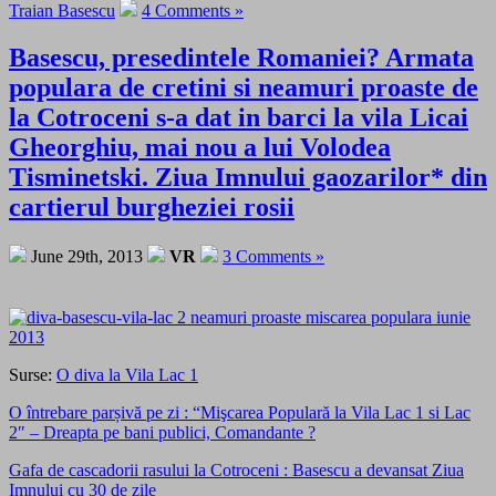
Traian Basescu
4 Comments »
Basescu, presedintele Romaniei? Armata
populara de cretini si neamuri proaste de
la Cotroceni s-a dat in barci la vila Licai
Gheorghiu, mai nou a lui Volodea
Tisminetski. Ziua Imnului gaozarilor* din
cartierul burgheziei rosii
June 29th, 2013
VR
3 Comments »
Surse:
O diva la Vila Lac 1
O întrebare parșivă pe zi : “Mişcarea Populară la Vila Lac 1 si Lac
2″ – Dreapta pe bani publici, Comandante ?
Gafa de cascadorii rasului la Cotroceni : Basescu a devansat Ziua
Imnului cu 30 de zile