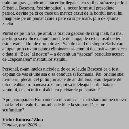
traim un grav „sindrom al tacerilor ilegale“, ca sa il parafrazez pe Ion
Cristoiu. Basescu, fost simpaticul si neconformistul presedinte
patriot, devine pe zi ce trece un matroz cazut de la bordul navei lui
imaginare pe un pamant care-i pare ca si pe mare, plin de spuma
zilelor.
Purtat de pe-un val pe altul, la brat cu gaozari de rang inalt, nu mai
are timp sa explice natiunii ametite de tangaj de ce ticalosul de ieri
este tovarasul lui de drum de azi. Sau de cand un simplu ziarist care
a luptat prin cuvant pentru eliminarea sistemului ticalosit – cum zicea
o data si “Base’ al nostru” – a devenit un “gaozar” periculos acuzat
de „capcanarea“ institutiilor statului.
Personal, n-am inteles niciodata de ce se lauda Basescu ca a fost
capitan de vas si-uite asa o sa conduca si Romania. Pai, oricine stie:
marinarii, plecati cel putin jumatate de an din tara, erau departe de
orice realitate romaneasca. Cum pot sa inteleaga ei, din bataia
vantului, ce am trait noi aici, cu picioarele pe pamant?
Apoi, comparatia Romaniei cu un cuirasat – mai stiam noi pe cineva
luat la fel de valuri – nu-mi cade bine la stomac. Daca ne
scufundam?
Victor Roncea / Ziua
Candva, prin 2006…