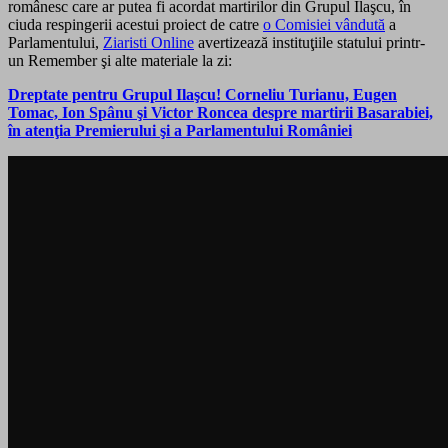
românesc care ar putea fi acordat martirilor din Grupul Ilaşcu, în
ciuda respingerii acestui proiect de catre
o Comisiei vândută
a
Parlamentului,
Ziaristi Online
avertizează instituţiile statului printr-
un Remember şi alte materiale la zi:
Dreptate pentru Grupul Ilaşcu! Corneliu Turianu, Eugen
Tomac, Ion Spânu şi Victor Roncea despre martirii Basarabiei,
în atenţia Premierului şi a Parlamentului României