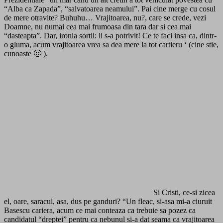
“Alba ca Zapada”, “salvatoarea neamului”. Pai cine merge cu cosul
de mere otravite? Buhuhu… Vrajitoarea, nu?, care se crede, vezi
Doamne, nu numai cea mai frumoasa din tara dar si cea mai
“dasteapta”. Dar, ironia sortii: li s-a potrivit! Ce te faci insa ca, dintr-
o gluma, acum vrajitoarea vrea sa dea mere la tot cartieru ‘ (cine stie,
cunoaste 🙂 ).
Si Cristi, ce-si zicea
el, oare, saracul, asa, dus pe ganduri? “Un fleac, si-asa mi-a ciuruit
Basescu cariera, acum ce mai conteaza ca trebuie sa pozez ca
candidatul “dreptei” pentru ca nebunul si-a dat seama ca vrajitoarea