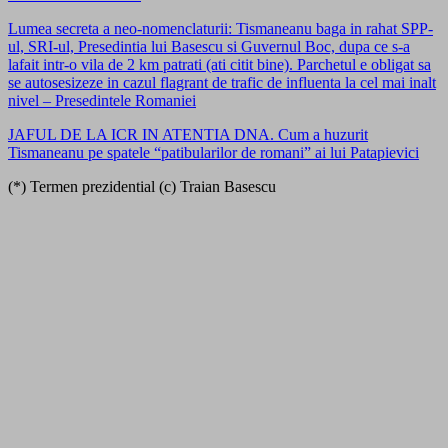
Lumea secreta a neo-nomenclaturii: Tismaneanu baga in rahat SPP-
ul, SRI-ul, Presedintia lui Basescu si Guvernul Boc, dupa ce s-a
lafait intr-o vila de 2 km patrati (ati citit bine). Parchetul e obligat sa
se autosesizeze in cazul flagrant de trafic de influenta la cel mai inalt
nivel – Presedintele Romaniei
JAFUL DE LA ICR IN ATENTIA DNA. Cum a huzurit
Tismaneanu pe spatele “patibularilor de romani” ai lui Patapievici
(*) Termen prezidential (c) Traian Basescu