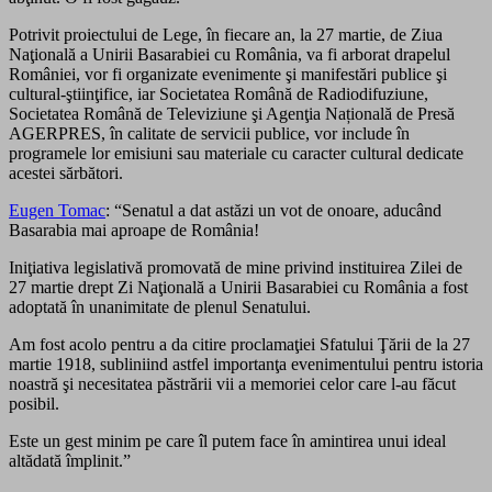
Potrivit proiectului de Lege, în fiecare an, la 27 martie, de Ziua
Naţională a Unirii Basarabiei cu România, va fi arborat drapelul
României, vor fi organizate evenimente şi manifestări publice şi
cultural-ştiinţifice, iar Societatea Română de Radiodifuziune,
Societatea Română de Televiziune şi Agenţia Națională de Presă
AGERPRES, în calitate de servicii publice, vor include în
programele lor emisiuni sau materiale cu caracter cultural dedicate
acestei sărbători.
Eugen Tomac
: “Senatul a dat astăzi un vot de onoare, aducând
Basarabia mai aproape de România!
Iniţiativa legislativă promovată de mine privind instituirea Zilei de
27 martie drept Zi Naţională a Unirii Basarabiei cu România a fost
adoptată în unanimitate de plenul Senatului.
Am fost acolo pentru a da citire proclamaţiei Sfatului Ţării de la 27
martie 1918, subliniind astfel importanţa evenimentului pentru istoria
noastră şi necesitatea păstrării vii a memoriei celor care l-au făcut
posi
bil.
Este un gest minim pe care îl putem face în amintirea unui ideal
altădată împlinit.”