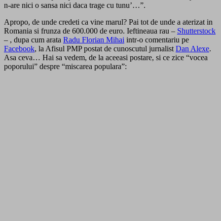
n-are nici o sansa nici daca trage cu tunu’…”.
Apropo, de unde credeti ca vine marul? Pai tot de unde a aterizat in
Romania si frunza de 600.000 de euro. Ieftineaua rau –
Shutterstock
– , dupa cum arata
Radu Florian Mihai
intr-o comentariu pe
Facebook
, la Afisul PMP postat de cunoscutul jurnalist
Dan Alexe
.
Asa ceva… Hai sa vedem, de la aceeasi postare, si ce zice “vocea
poporului” despre “miscarea populara”: