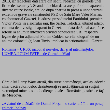
2013, iar redactorii dati afara din sediul redactiei cu gorilele unei
firme de “security”. Scandalul, chiar daca are pe fond, in aparenta,
diverse cauze locale, are loc dupa aparitia in presa a unor acuzatii
extrem de grave ale senatorului PSD de Satu Mare Valer Marian,
colaborator al Gazetei, la adresa presedintelui Partidului, premierul
Victor Ponta, si a socrului sau, Ilie Sarbu. Totodata, ultimul articol
cu tenta de investigatii aparut in Gazeta, in data de 8 mai a.c., facea
referiri la anumite intoxicari privind conducerea SRI, respectiv
legate de prim-adjunctul Florian Coldea, servite, olograf, de un
anume colonelul (r) Ioan Timis, implicat in actionariatului Gazetei.
România – URSS: război al nervilor, dar și al inteligențelor.
LUMEA-I CUM ESTE – de Corneliu Vlad
Cărțile lui Larry Watts atestă, din surse neromânești, același adevăr,
chiar dacă autori deloc dezinteresați se încăpățânează să susțină
stereotipul mincinos al obedienței totale a României postbelice față
de Moscova.
„Aviatori de altădată” de Daniel Focşa – o carte rară într-un peisaj
editorial bolnav