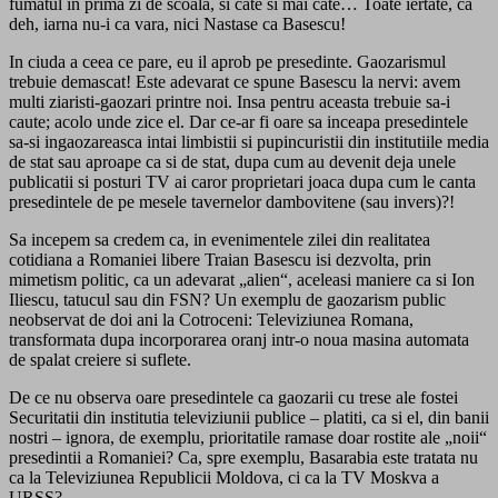
fumatul in prima zi de scoala, si cate si mai cate… Toate iertate, ca
deh, iarna nu-i ca vara, nici Nastase ca Basescu!
In ciuda a ceea ce pare, eu il aprob pe presedinte. Gaozarismul
trebuie demascat! Este adevarat ce spune Basescu la nervi: avem
multi ziaristi-gaozari printre noi. Insa pentru aceasta trebuie sa-i
caute; acolo unde zice el. Dar ce-ar fi oare sa inceapa presedintele
sa-si ingaozareasca intai limbistii si pupincuristii din institutiile media
de stat sau aproape ca si de stat, dupa cum au devenit deja unele
publicatii si posturi TV ai caror proprietari joaca dupa cum le canta
presedintele de pe mesele tavernelor dambovitene (sau invers)?!
Sa incepem sa credem ca, in evenimentele zilei din realitatea
cotidiana a Romaniei libere Traian Basescu isi dezvolta, prin
mimetism politic, ca un adevarat „alien“, aceleasi maniere ca si Ion
Iliescu, tatucul sau din FSN? Un exemplu de gaozarism public
neobservat de doi ani la Cotroceni: Televiziunea Romana,
transformata dupa incorporarea oranj intr-o noua masina automata
de spalat creiere si suflete.
De ce nu observa oare presedintele ca gaozarii cu trese ale fostei
Securitatii din institutia televiziunii publice – platiti, ca si el, din banii
nostri – ignora, de exemplu, prioritatile ramase doar rostite ale „noii“
presedintii a Romaniei? Ca, spre exemplu, Basarabia este tratata nu
ca la Televiziunea Republicii Moldova, ci ca la TV Moskva a
URSS?