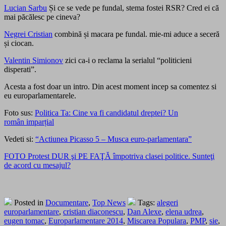
Lucian Sarbu
Și ce se vede pe fundal, stema fostei RSR? Cred ei că
mai păcălesc pe cineva?
Negrei Cristian
combină și macara pe fundal. mie-mi aduce a seceră
și ciocan.
Valentin Simionov
zici ca-i o reclama la serialul “politicieni
disperati”.
Acesta a fost doar un intro. Din acest moment incep sa comentez si
eu europarlamentarele.
Foto sus:
Politica Ta:
Cine va fi candidatul dreptei? Un
român imparțial
Vedeti si:
“Actiunea Picasso 5 – Musca euro-parlamentara”
FOTO Protest DUR şi PE FAŢĂ împotriva clasei politice. Sunteţi
de acord cu mesajul?
Posted in
Documentare
,
Top News
Tags:
alegeri
europarlamentare
,
cristian diaconescu
,
Dan Alexe
,
elena udrea
,
eugen tomac
,
Europarlamentare 2014
,
Miscarea Populara
,
PMP
,
sie
,