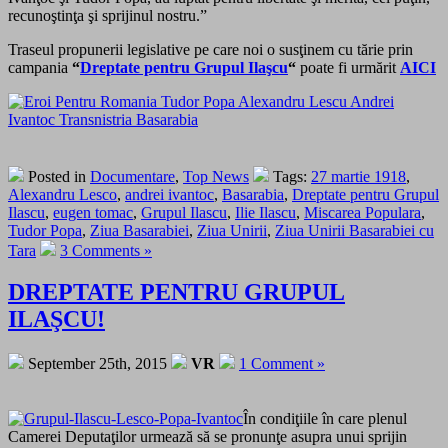
recunoştinţa şi sprijinul nostru.”
Traseul propunerii legislative pe care noi o susţinem cu tărie prin
campania
“
Dreptate pentru Grupul Ilaşcu
“
poate fi urmărit
AICI
Posted in
Documentare
,
Top News
Tags:
27 martie 1918
,
Alexandru Lesco
,
andrei ivantoc
,
Basarabia
,
Dreptate pentru Grupul
Ilascu
,
eugen tomac
,
Grupul Ilascu
,
Ilie Ilascu
,
Miscarea Populara
,
Tudor Popa
,
Ziua Basarabiei
,
Ziua Unirii
,
Ziua Unirii Basarabiei cu
Tara
3 Comments »
DREPTATE PENTRU GRUPUL
ILAŞCU!
September 25th, 2015
VR
1 Comment »
În condiţiile în care plenul
Camerei Deputaţilor urmează să se pronunţe asupra unui sprijin