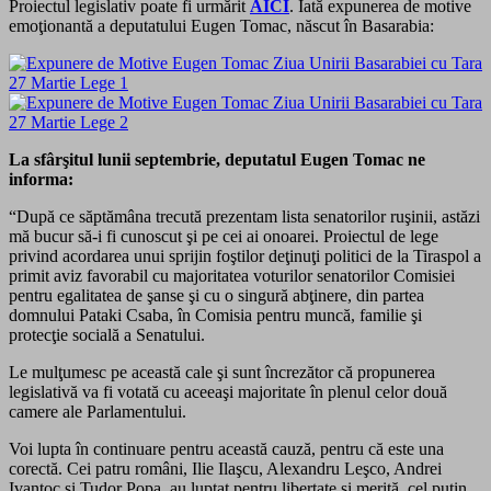
Proiectul legislativ poate fi urmărit
AICI
. Iată expunerea de motive
emoţionantă a deputatului Eugen Tomac, născut în Basarabia:
La sfârşitul lunii septembrie, deputatul Eugen Tomac ne
informa:
“După ce săptămâna trecută prezentam lista senatorilor ruşinii, astăzi
mă bucur să-i fi cunoscut şi pe cei ai onoarei. Proiectul de lege
privind acordarea unui sprijin foştilor deţinuţi politici de la Tiraspol a
primit aviz favorabil cu majoritatea voturilor senatorilor Comisiei
pentru egalitatea de şanse şi cu o singură abţinere, din partea
domnului Pataki Csaba, în Comisia pentru muncă, familie şi
protecţie socială a Senatului.
Le mulţumesc pe această cale şi sunt încreză
tor că propunerea
legislativă va fi votată cu aceeaşi majoritate în plenul celor două
camere ale Parlamentului.
Voi lupta în continuare pentru această cauză, pentru că este una
corectă. Cei patru români, Ilie Ilaşcu, Alexandru Leşco, Andrei
Ivanţoc şi Tudor Popa, au luptat pentru libertate şi merită, cel puţin,