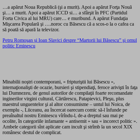
…a apărut Noua Republică (şi a murit). Apoi a apărut Forţa Nouă
şi… a murit. Apoi a apărut ICCD si… a sfârşit în PFC (Partidul
Forta Civica al lui MRU) care… e muribund. A apărut Fundaţia
Mişcarea Populară şi ….noroc cu Băsescu că a scos-o la o cafea ca
să poată să apară la televizor.
Petru Romoşan şi Ioan Slavici despre “Martorii lui Băsescu” şi omul
politic Eminescu
Minabilii noştri contemporani, « fripturiştii lui Băsescu »,
internaţionalişti de ocazie, bursieri şi stipendiaţi, feroce arivişti în faţa
lui Dumnezeu, de genul autorilor de compilaţii foarte recomandate
inginerilor virgini cultural, Cărtărescu, Patapievici, Pleşu, plus
maestrul unguentelor şi al altor consumisme – untul lui Noica, de
exemplu -, Liiceanu, au încercat oarecum comic să-l înfunde pe
preaînaltul nostru Eminescu vîrîndu-l, de-a dreptul sau mai pe
ocolite, în categoriile infamante « antisemit » sau « incorect politic ».
Ambele categorii sînt aplicate cam incult şi strîmb la un secol XIX
românesc destul de complicat.