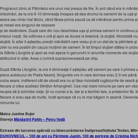
Programul zilnic al Părintelui era unul mai presus de fire. În anii când era în mănăs
îmbolnăvi, de la ora 9-10 dimineața începea să dea drumul la oamenii de la ușă și 
seara sau chiar mai târziu, când făcea prima pauză ca să mănânce pentru prima și 
al mesei era singurul de relaxare
și de destindere. După care din nou deschidea ușa și primea oameni în continuu p
miezul nopții. Se odihnea o oră și apoi se ducea la biserică, la slujbă. Niciodată n
slujbă. În altar îl așteptau preoții mănăstirii care voiau și ei un sfat de la părintele ş
zilei nu era posibil din cauza mulțimii de oameni. În tot timpul slujbei stătea în p
la Sfânta Liturghie și apoi se mai așeza în genunchi în anumite momente ale slujbei
strălucind în altar. Avea o lumină supraomenească pe chip.
După Sfânta Liturghie, la ora 4 dimineața îl așteptau alți oameni pe care îi primea 
pleca autobuzul de Piatra Neamț. Singurele ore în care dormea erau 2-3 ore până l
culca seara, indiferent cât de obosit era nu-și lăsa niciodată rugăciunile de seară ș
fiecare zi citea acatistul Sfinților Arhangheli. Cea mai mare minune pe care am vă
reușea să-ți schimbe viața. Și nu numai a ta, dar și a familiei tale, a prietenilor tăi.
fiecare zi erau așa de multe, încât aproape că nu le mai băgam în seamă. Devenise
minunile lui.
Maica Justina Bujor
Stareţa
Mănăstirii Paltin – Petru Vodă
Extrase din lucrarea apărută cu binecuvântarea Înaltpreasfințitului Teofan, Mitr
DUHOVNICUL – 100 de ani cu Părintele Justin. 100 de portrete de Cristina Nic