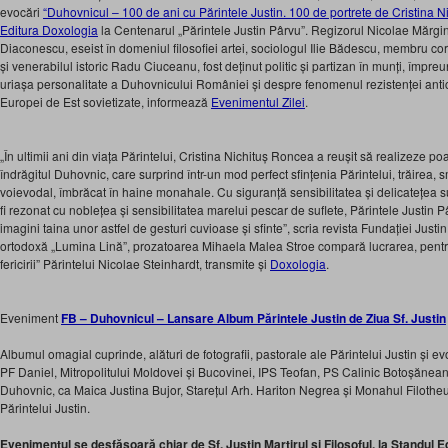
evocări
“Duhovnicul – 100 de ani cu Părintele Justin. 100 de portrete de Cristina 
Editura Doxologia
la Centenarul „Părintele Justin Pârvu”. Regizorul Nicolae Mărgin
Diaconescu, eseist în domeniul filosofiei artei, sociologul Ilie Bădescu, membru
și venerabilul istoric Radu Ciuceanu, fost deținut politic și partizan în munți, împr
uriașa personalitate a Duhovnicului României și despre fenomenul rezistenței antic
Europei de Est sovietizate, informează
Evenimentul Zilei
.
„În ultimii ani din viața Părintelui, Cristina Nichituș Roncea a reușit să realizeze p
îndrăgitul Duhovnic, care surprind într-un mod perfect sfințenia Părintelui, trăirea,
voievodal, îmbrăcat în haine monahale. Cu siguranță sensibilitatea și delicatețea su
fi rezonat cu noblețea și sensibilitatea marelui pescar de suflete, Părintele Justin 
imagini taina unor astfel de gesturi cuvioase și sfinte”, scria revista Fundației Justi
ortodoxă „Lumina Lină”, prozatoarea Mihaela Malea Stroe compară lucrarea, pentru 
fericirii” Părintelui Nicolae Steinhardt, transmite și
Doxologia
.
Eveniment
FB – Duhovnicul – Lansare Album Părintele Justin de Ziua Sf. Justin
Albumul omagial cuprinde, alături de fotografii, pastorale ale Părintelui Justin și e
PF Daniel, Mitropolitului Moldovei și Bucovinei, IPS Teofan, PS Calinic Botoșăneanu
Duhovnic, ca Maica Justina Bujor, Starețul Arh. Hariton Negrea și Monahul Filotheu
Părintelui Justin.
Evenimentul se desfășoară chiar de Sf. Justin Martirul și Filosoful, la Standul 