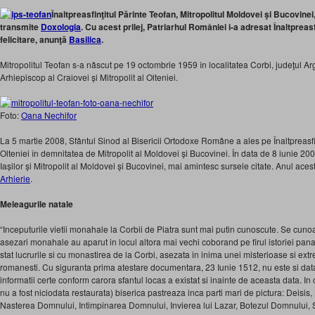
Înaltpreasfinţitul Părinte Teofan, Mitropolitul Moldovei şi Bucovinei
transmite
Doxologia
. Cu acest prilej, Patriarhul României i-a adresat Înaltpreas
felicitare, anunţă
Basilica
.
Mitropolitul Teofan s-a născut pe 19 octombrie 1959 în localitatea Corbi, judeţul Ar
Arhiepiscop al Craiovei și Mitropolit al Olteniei.
Foto:
Oana Nechifor
La 5 martie 2008, Sfântul Sinod al Bisericii Ortodoxe Române a ales pe Înaltpreasfin
Olteniei în demnitatea de Mitropolit al Moldovei și Bucovinei. În data de 8 iunie 200
Iașilor și Mitropolit al Moldovei și Bucovinei, mai amintesc sursele citate. Anul acest
Arhierie
.
Meleagurile natale
“Inceputurile vietii monahale la Corbii de Piatra sunt mai putin cunoscute. Se cuno
asezari monahale au aparut in locul altora mai vechi coborand pe firul istoriei pana
stat lucrurile si cu monastirea de la Corbi, asezata in inima unei misterioase si extr
romanesti. Cu siguranta prima atestare documentara, 23 Iunie 1512, nu este si data i
informatii certe conform carora sfantul locas a existat si inainte de aceasta data. In
nu a fost niciodata restaurata) biserica pastreaza inca parti mari de pictura: Deisis,
Nasterea Domnului, Intimpinarea Domnului, Invierea lui Lazar, Botezul Domnului, 