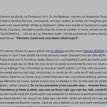
Oameni de știință, ca Profesorul Univ. Dr. Ilie Bădescu, membru al Academiei Român
Cristina Nichituș Roncea, conturează, unul prin cuvânt, al doilea prin imaginea grăi
unei mari
personalităţi “sfinţite şi sfinţitoare”, aflate anul acesta la Centenarul naș
Radu Ciuceanu, fost deținut politic timp de 16 ani și luptător în munți, prezent la l
“DUHOVNICUL –
100 de ani cu Părintele Justin. 100 de portrete de Cristina Nichi
asemenea:
“Părintele Justin este unul dintre sfinții noștri!”.
Tot istoricul Radu Ciuceanu afirma într-
un interviu
acordat recent
ziarului BURSA
că
modul în care îi este tratată memoria preotului-martir Gherasim Iscu de către BOR, 
Papa când vine în România, peste câteva luni, mai beatifică o serie de martiri antic
dacă un copil sau un tânăr din ziua de azi va asista la comentariile care vor însoţi 
ce va înţelege? Că în România au fost doar martiri catolici, nu? Dar miile de preoţ
de prelaţi care au fost ucişi, credincioşii, cu zecile de mii, unde sunt? Iată acest c
Valeriu Gafencu nu numai că şi-a iertat torţionarul dar l-a şi binecuvântat şi, asemen
pe Mântuitor pe Cruce, acesta a putut urca cu stareţul în Rai. Şi câte acte de sfinţeni
ţărani, militari, studenţi.
De ce nu canonizăm şi noi cazurile clare – Arsenie Boca
Voiculescu şi altele şi altele, aşa cum au făcut ruşii, aşa cum fac, iată, catolicii?
punem foarte mulţi din foarte puţinii supravieţuitori ai odiosului experiment bolşevi
pe acest pământ. Am vrea şi noi, ăştia care mai trăim, dintre cei chinuiţi ca-n iad,
recunoaşterea Bisericii noastre, dacă de cea a statului nu am avut parte decât pentr
unul sau altul dintre mititeii cocoțaţi și cocoșați pe sus.”