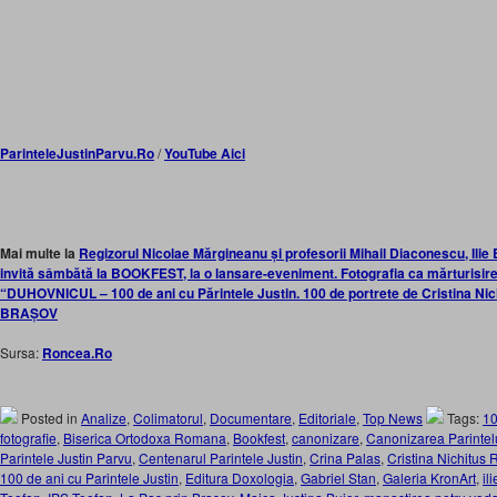
ParinteleJustinParvu.Ro
/
YouTube Aici
Mai multe la
Regizorul Nicolae Mărgineanu și profesorii Mihail Diaconescu, Ili
invită sâmbătă la BOOKFEST, la o lansare-eveniment. Fotografia ca mărturisir
“DUHOVNICUL – 100 de ani cu Părintele Justin. 100 de portrete de Cristina Ni
BRAȘOV
Sursa:
Roncea.Ro
Posted in
Analize
,
Colimatorul
,
Documentare
,
Editoriale
,
Top News
Tags:
10
fotografie
,
Biserica Ortodoxa Romana
,
Bookfest
,
canonizare
,
Canonizarea Parintelu
Parintele Justin Parvu
,
Centenarul Parintele Justin
,
Crina Palas
,
Cristina Nichitus
100 de ani cu Parintele Justin
,
Editura Doxologia
,
Gabriel Stan
,
Galeria KronArt
,
il