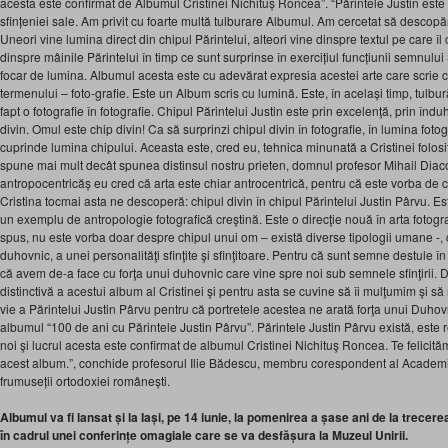
acesta este confirmat de Albumul Cristinei Nichituș Roncea”. “Părintele Justin este
sfințeniei sale. Am privit cu foarte multă tulburare Albumul. Am cercetat să descopă
Uneori vine lumina direct din chipul Părintelui, alteori vine dinspre textul pe care îl 
dinspre mâinile Părintelui în timp ce sunt surprinse în exercițiul funcțiunii semnului S
focar de lumina. Albumul acesta este cu adevărat expresia acestei arte care scrie 
termenului – foto-grafie. Este un Album scris cu lumină. Este, în același timp, tulb
fapt o fotografie în fotografie. Chipul Părintelui Justin este prin excelenţă, prin înd
divin. Omul este chip divin! Ca să surprinzi chipul divin în fotografie, în lumina fotogr
cuprinde lumina chipului. Aceasta este, cred eu, tehnica minunată a Cristinei folosi
spune mai mult decât spunea distinsul nostru prieten, domnul profesor Mihail Diac
antropocentricăș eu cred că arta este chiar antrocentrică, pentru că este vorba de ch
Cristina tocmai asta ne descoperă: chipul divin în chipul Părintelui Justin Pârvu. E
un exemplu de antropologie fotografică creştină. Este o direcţie nouă în arta fotog
spus, nu este vorba doar despre chipul unui om – există diverse tipologii umane -, 
duhovnic, a unei personalităţi sfinţite şi sfinţitoare. Pentru că sunt semne destule în
că avem de-a face cu forţa unui duhovnic care vine spre noi sub semnele sfinţirii. D
distinctivă a acestui album al Cristinei şi pentru asta se cuvine să îi mulţumim şi 
vie a Părintelui Justin Pârvu pentru că portretele acestea ne arată forţa unui Duh
albumul “100 de ani cu Părintele Justin Pârvu”. Părintele Justin Pârvu există, este 
noi şi lucrul acesta este confirmat de albumul Cristinei Nichituş Roncea. Te felicităm
acest album.”, conchide profesorul Ilie Bădescu, membru corespondent al Academi
frumuseții ortodoxiei românești.
Albumul va fi lansat și la Iași, pe 14 iunie, la pomenirea a șase ani de la trecerea
în cadrul unei conferințe omagiale care se va desfășura la Muzeul Unirii.