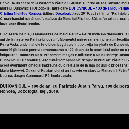
Daniel, la un secol de la nașterea Părintelui Justin. Ulterior au fost lansate m
marelui Duhovnic al Ortodoxiei, între care
DUHOVNICUL – 100 de ani cu Părintel
Cristina Nichituș Roncea
, Editura
Doxologia
, Iași, 2019, cât și filmul “Părinte
Creștinismului românesc”, realizat de Monahul Filotheu Bălan, fostul secretar pe
baza unor filmări inedite.
Cu o seară înainte, la Mănăstirea de maici Paltin – Petru Vodă s-a desfășurat s
ani de la nașterea Părintelui Justin”. Momentul aniversar s-a încheiat în localita
Petru Vodă, unde înaltele fețe bisericești au sfințit o troiță inspirată de Duhovni
autoritățile locale pentru comemorarea a 100 de ani de la sacrificiul celor ce s-a
înfăptuirea României Mari. Prezentăm mai jos o mărturie
a Maicii starețe Justi
Duhovnicului Neamului și alte filmări emoționante despre minuni ale Părintelui Ju
acest eveniment omagial împreună cu o relatare de la fața locului, o pricea
Maria Macovei, Cuvântul Patriarhului și un interviu cu starețul Mănăstirii Petru
Negrea, despre Centenarul Părintele Justin.
DUHOVNICUL – 100 de ani cu Parintele Justin Parvu. 100 de portr
Roncea, Doxologia, Iași, 2019: