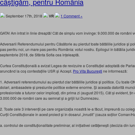
câștigăm, pentru România
September 17th, 2018
VR
1 Comment »
GATA! Am intrat în linie dreaptă! Cât de simplu vom învinge: 9.000.000 de români 
Adversarii Referendumului pentru Căsătorie au pierdut toate bătăliile juridice și p
pas pentru noi, un mare pas pentru România: votul nostru. Epilogul în bătălia juridică
septembrie 2018, de Sfânta Sofia cea înțeleaptă.
Curtea Const
ituțională a avizat Legea de revizuire a Constituției adoptată de Par
aruncând la coș contestațiile USR și Accept.
Pro Vita București
ne informează:
1. Adversarii referendumului au pierdut clar bătăliile juridice și politice. Cu toate
dolari, ambasadele și presiunile politice externe enorme. Și aceasta datorită muncii
profesioniste a tuturor celor implicați, din prima zi (august 2015). Cât și evident, țin
3.000.000 de români care au semnat și a grijii lui Dumnezeu.
2. Toate cele 3 intervenții pe care organizația noastră le-a făcut, împreună cu colegii 
Curții Constituționale în acest proiect și în dosarul „înrudit” (cauza soților Coman/
a. controlul de constituționalitate preliminar, al inițiativei cetățenești (decizia din iu