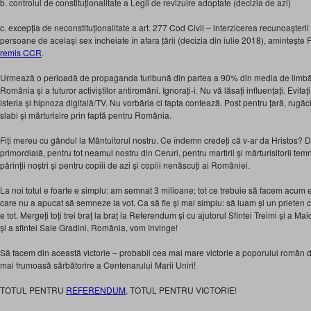
b. controlul de constituționalitate a Legii de revizuire adoptate (decizia de azi)
c. excepția de neconstituționalitate a art. 277 Cod Civil – interzicerea recunoașterii
persoane de același sex încheiate în afara țării (decizia din iulie 2018), amintește 
remis CCR
.
Urmează o perioadă de propaganda furibună din partea a 90% din media de limbă
România și a tuturor activiștilor antiromâni. Ignorați-i. Nu vă lăsați influențați. Evitați
isteria și hipnoza digitală/TV. Nu vorbăria ci fapta contează. Post pentru țară, rug
slabi și mărturisire prin faptă pentru România.
Fiți mereu cu gândul la Mântuitorul nostru. Ce îndemn credeți că v-ar da Hristos?
primordială, pentru tot neamul nostru din Ceruri, pentru martirii și mărturisitorii temn
părinții noștri și pentru copiii de azi și copiii nenăscuți ai României.
La noi totul e foarte e simplu: am semnat 3 milioane; tot ce trebuie să facem acum
care nu a apucat să semneze la vot. Ca să fie și mai simplu: să luam și un prieten c
e tot. Mergeți toți trei braț la braț la Referendum și cu ajutorul Sfintei Treimi și a Ma
și a sfintei Sale Gradini, România, vom învinge!
Să facem din această victorie – probabil cea mai mare victorie a poporului româ
mai frumoasă sărbătorire a Centenarului Marii Uniri!
TOTUL PENTRU
REFERENDUM
, TOTUL PENTRU VICTORIE!