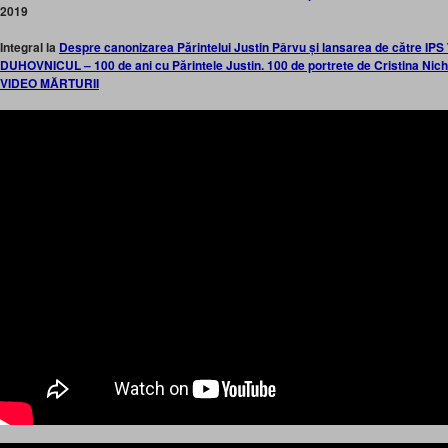
2019
Integral la
Despre canonizarea Părintelui Justin Pârvu și lansarea de către IPS
DUHOVNICUL – 100 de ani cu Părintele Justin. 100 de portrete de Cristina Nic
VIDEO MĂRTURII