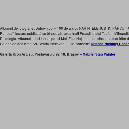
Albumul de fotografie „Duhovnicul – 100 de ani cu PĂRINTELE JUSTIN PÂRVU. 100 
Roncea”, lucrare publicată cu binecuvântarea Înalt Preasfințitului Teofan, Mitropoli
Doxologia. Albumul a fost lansat pe 14 Mai, Ziua Națională de cinstire a martirilor 
Galeria de artă Kron Art, Strada Postăvarului 18. Vorbește
Cristina Nichituș Ronc
Galeria Kron Art, str. Postăvarului nr. 18, Brașov –
Gabriel Stan Painter