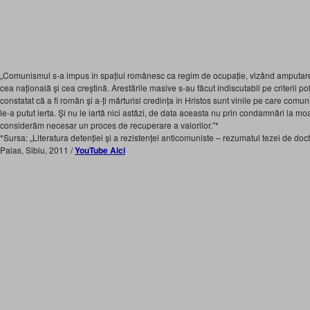
„Comunismul s-a impus în spațiul românesc ca regim de ocupație, vizând amputar
cea națională şi cea creştină. Arestările masive s-au făcut indiscutabil pe criterii pol
constatat că a fi român şi a-ți mărturisi credința în Hristos sunt vinile pe care com
le-a putut ierta. Şi nu le iartă nici astăzi, de data
aceasta nu prin condamnări la moart
considerăm necesar un proces de recuperare a valorilor.”*
*Sursa: „Literatura detenției şi a rezistenței anticomuniste – rezumatul tezei de do
Palas, Sibiu, 2011 /
YouTube Aici