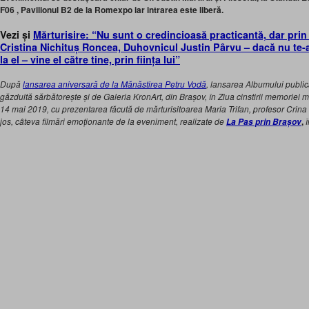
F06 , Pavilionul B2 de la Romexpo iar intrarea este liberă.
Vezi și
Mărturisire: “Nu sunt o credincioasă practicantă, dar prin
Cristina Nichituș Roncea, Duhovnicul Justin Pârvu – dacă nu te-ai
la el – vine el către tine, prin ființa lui”
După
lansarea aniversară de la Mănăstirea Petru Vodă
, l
ansarea Albumului publica
găzduită sărbătorește și de Galeria KronArt, din Brașov, în Ziua cinstirii memoriei m
14 mai 2019, cu prezentarea făcută de mărturisitoarea Maria Trifan, profesor Crina P
jos, câteva filmări emoționante de la eveniment, realizate de
,
î
La Pas prin Brașov