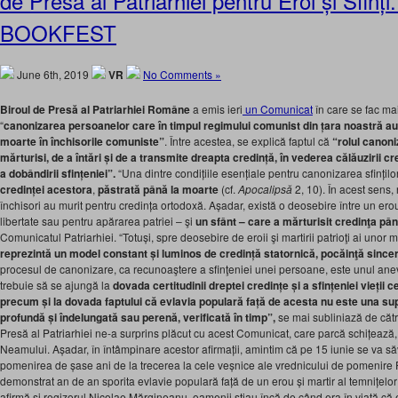
de Presă al Patriarhiei pentru Eroi și Sfinț
BOOKFEST
June 6th, 2019
VR
No Comments »
Biroul de Presă al Patriarhiei Române
a emis ieri
un Comunicat
în care se fac mai
“
canonizarea persoanelor care în timpul regimului comunist din țara noastră au s
moarte în închisorile comuniste”
. Între acestea, se explică faptul că
“rolul canoni
mărturisi, de a întări și de a transmite dreapta credință, în vederea călăuzirii cr
a dobândirii sfințeniei”.
“Una dintre condițiile esențiale pentru canonizarea sfințilo
credinței acestora
,
păstrată până la moarte
(cf.
Apocalipsă
2, 10). În acest sens, 
închisori au murit pentru credința ortodoxă. Așadar, există o deosebire între un erou 
libertate sau pentru apărarea patriei – şi
un sfânt – care a mărturisit credinţa până 
Comunicatul Patriarhiei. “Totuși, spre deosebire de eroii şi martirii patrioţi ai unor
reprezintă un model constant și luminos de credință statornică, pocăinţă sincer
procesul de canonizare, ca recunoaştere a sfinţeniei unei persoane, este unul anev
trebuie să se ajungă la
dovada certitudinii dreptei credințe și a sfințeniei vieții
precum și la dovada faptului că evlavia populară față de acesta nu este una sup
profundă și îndelungată sau perenă, verificată în timp”,
se mai subliniază de căt
Presă al Patriarhiei ne-a surprins plăcut cu acest Comunicat, care parcă schițează, 
Neamului. Așadar, în întâmpinare acestor afirmații, amintim că pe 15 iunie se va s
pomenirea de șase ani de la trecerea la cele veșnice ale vrednicului de pomenire 
demonstrat an de an sporita evlavie populară față de un erou și martir al temnițel
afirmă și regizorul Nicolae Mărgineanu, oamenii știau încă de când era în viață că 