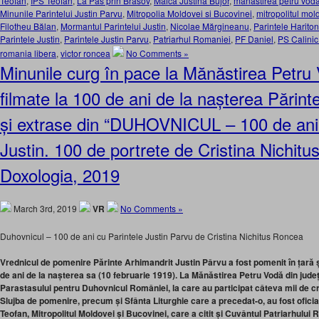
Teofan
,
IPS Teofan
,
La Pas prin Brasov
,
Maica Justina Bujor
,
manastirea petru vod
Minunile Parintelui Justin Parvu
,
Mitropolia Moldovei si Bucovinei
,
mitropolitul mol
Filotheu Bălan
,
Mormantul Parintelui Justin
,
Nicolae Mărgineanu
,
Parintele Harito
Parintele Justin
,
Parintele Justin Parvu
,
Patriarhul Romaniei
,
PF Daniel
,
PS Calini
romania libera
,
victor roncea
No Comments »
Minunile curg în pace la Mănăstirea Petru 
filmate la 100 de ani de la nașterea Părint
și extrase din “DUHOVNICUL – 100 de ani 
Justin. 100 de portrete de Cristina Nichitu
Doxologia, 2019
March 3rd, 2019
VR
No Comments »
Duhovnicul – 100 de ani cu Parintele Justin Parvu de Cristina Nichitus Roncea
Vrednicul de pomenire Părinte Arhimandrit Justin Pârvu a fost pomenit în țară și
de ani de la nașterea sa (10 februarie 1919). La Mănăstirea Petru Vodă din județ
Parastasului pentru Duhovnicul României, la care au participat câteva mii de cre
Slujba de pomenire, precum și Sfânta Liturghie care a precedat-o, au fost oficiat
Teofan, Mitropolitul Moldovei și Bucovinei, care a citit și Cuvântul Patriarhului 