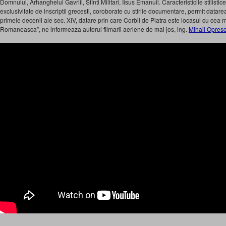
Domnului, Arhanghelul Gavriil, Sfinti Militari, Iisus Emanuil. Caracteristicile stilistice, 
exclusivitate de inscriptii grecesti, coroborate cu stirile documentare, permit datar
primele decenii ale sec. XIV, datare prin care Corbii de Piatra este locasul cu cea 
Romaneasca”, ne informeaza autorul filmarii aeriene de mai jos, ing.
Mihail Opres