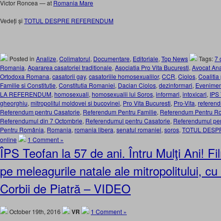
Victor Roncea
— at
Romania Mare
Vedeți și
TOTUL DESPRE REFERENDUM
Posted in
Analize
,
Colimatorul
,
Documentare
,
Editoriale
,
Top News
Tags:
7 
Romania
,
Apararea casatoriei traditionale
,
Asociatia Pro Vita Bucuresti
,
Avocat Ana
Ortodoxa Romana
,
casatorii gay
,
casatoriile homosexualilor
,
CCR
,
Ciolos
,
Coalitia
Familie si Constitutie
,
Constitutia Romaniei
,
Dacian Ciolos
,
dezinformari
,
Eveniment
LA REFERENDUM
,
homosexuali
,
homosexualii lui Soros
,
informari
,
intoxicari
,
IPS
gheorghiu
,
mitropolitul moldovei si bucovinei
,
Pro Vita Bucuresti
,
Pro-Vita
,
referen
Referendum pentru Casatorie
,
Referendum Pentru Familie
,
Referendum Pentru R
Referendumul din 7 Octombrie
,
Referendumul pentru Casatorie
,
Referendumul pen
Pentru România
,
Romania
,
romania libera
,
senatul romaniei
,
soros
,
TOTUL DESP
online
1 Comment »
ÎPS Teofan la 57 de ani. Întru Mulţi Ani! F
pe meleagurile natale ale mitropolitului, c
Corbii de Piatră – VIDEO
October 19th, 2016
VR
1 Comment »