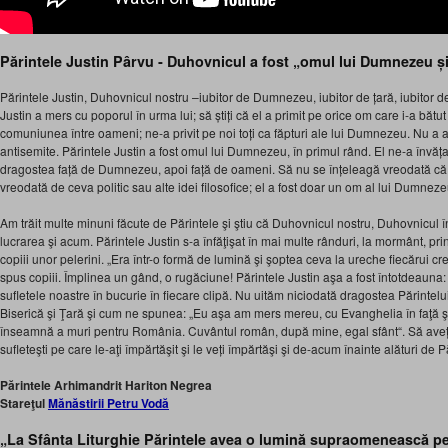
Părintele Justin Pârvu ‑ Duhovnicul a fost „omul lui Dumnezeu ș
Părintele Justin, Duhovnicul nostru –iubitor de Dumnezeu, iubitor de țară, iubitor 
Justin a mers cu poporul în urma lui; să știți că el a primit pe orice om care i‑a bătut
comuniunea între oameni; ne‑a privit pe noi toți ca făpturi ale lui Dumnezeu. Nu a av
antisemite. Părintele Justin a fost omul lui Dumnezeu, în primul rând. El ne‑a învăț
dragostea față de Dumnezeu, apoi față de oameni. Să nu se înțeleagă vreodată că P
vreodată de ceva politic sau alte idei filosofice; el a fost doar un om al lui Dumne
Am trăit multe minuni făcute de Părintele şi ştiu că Duhovnicul nostru, Duhovnicul î
lucrarea şi acum. Părintele Justin s-a înfăţişat în mai multe rânduri, la mormânt, prin
copiii unor pelerini. „Era într-o formă de lumină şi şoptea ceva la ureche fiecărui c
spus copiii. Împlinea un gând, o rugăciune! Părintele Justin aşa a fost întotdeauna
sufletele noastre în bucurie în fiecare clipă. Nu uităm niciodată dragostea Părinte
Biserică şi Ţară şi cum ne spunea: „Eu aşa am mers mereu, cu Evanghelia în faţă şi
înseamnă a muri pentru România. Cuvântul român, după mine, egal sfânt“. Să aveț
sufleteşti pe care le-aţi împărtăşit şi le veți împărtăşi şi de-acum înainte alături de P
Părintele Arhimandrit Hariton Negrea
Stareţul
Mănăstirii Petru Vodă
„La Sfânta Liturghie Părintele avea o lumină supraomenească pe