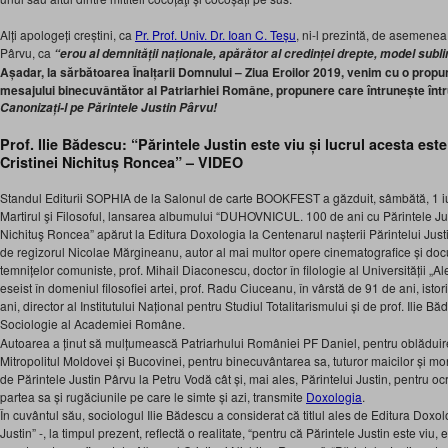
Alți apologeți creștini, ca
Pr. Prof. Univ. Dr. Ioan C. Teșu
, ni-l prezintă, de asemenea
Pârvu, ca
“erou al demnității naționale, apărător al credinței drepte, model subli
Așadar, la sărbătoarea Înalțarii Domnului – Ziua Eroilor 2019, venim cu o prop
mesajului binecuvântător al Patriarhiei Române, propunere care întrunește întru
Canonizați-l pe Părintele Justin Pârvu!
Prof. Ilie Bădescu
: “
Părintele Justin este viu și lucrul acesta es
Cristinei Nichituș Roncea” – VIDEO
Standul Editurii SOPHIA de la Salonul de carte BOOKFEST a găzduit, sâmbătă, 1 iu
Martirul şi Filosoful, l
ansarea albumului “DUHOVNICUL. 100 de ani cu Părintele Just
Nichituş Roncea”
apărut la Editura Doxologia la Centenarul nașterii Părintelui Just
de regizorul Nicolae Mărgineanu, autor al mai multor opere cinematografice și doc
temnițelor comuniste, prof. Mihail Diaconescu, doctor în filologie al Universității „A
eseist în domeniul filosofiei artei, prof. Radu Ciuceanu, în vârstă de 91 de ani, istoric
ani, director al Institutului Național pentru Studiul Totalitarismului și de prof. Ilie Bă
Sociologie al Academiei Române.
Autoarea a ținut să mulțumească Patriarhului României PF Daniel, pentru oblăduire, 
Mitropolitul Moldovei și Bucovinei, pentru binecuvântarea sa, tuturor maicilor și mona
de Părintele Justin Pârvu la Petru Vodă cât și, mai ales, Părintelui Justin, pentru oc
partea sa și rugăciunile pe care le simte și azi, transmite
Doxologia
.
În cuvântul său, sociologul Ilie Bădescu a considerat că titlul ales de Editura Doxo
Justin” -, la timpul prezent, reflectă o realitate, “pentru că Părintele Justin este viu,