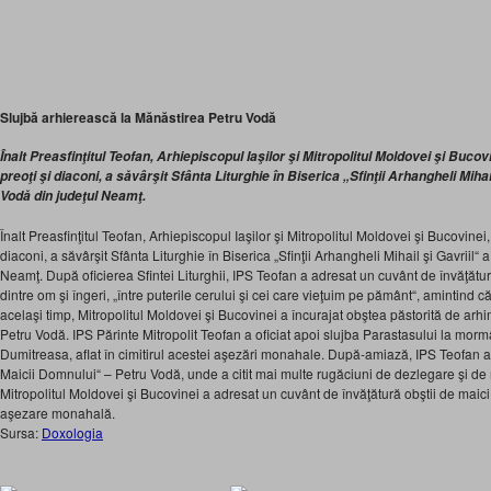
Slujbă arhierească la Mănăstirea Petru Vodă
Înalt Preasfinţitul Teofan, Arhiepiscopul Iaşilor şi Mitropolitul Moldovei şi Bucov
preoţi şi diaconi, a săvârşit Sfânta Liturghie în Biserica „Sfinţii Arhangheli Mihai
Vodă din judeţul Neamţ.
Înalt Preasfinţitul Teofan, Arhiepiscopul Iaşilor şi Mitropolitul Moldovei şi Bucovinei,
diaconi, a săvârşit Sfânta Liturghie în Biserica „Sfinţii Arhangheli Mihail şi Gavriil“ 
Neamţ. După oficierea Sfintei Liturghii, IPS Teofan a adresat un cuvânt de învăţătur
dintre om şi îngeri, „între puterile cerului şi cei care vieţuim pe pământ“, amintind c
acelaşi timp, Mitropolitul Moldovei şi Bucovinei a încurajat obştea păstorită de arhim
Petru Vodă. IPS Părinte Mitropolit Teofan a oficiat apoi slujba Parastasului la mor
Dumitreasa, aflat în cimitirul acestei aşezări monahale. După-amiază, IPS Teofan 
Maicii Domnului“ – Petru Vodă, unde a citit mai multe rugăciuni de dezlegare şi 
Mitropolitul Moldovei şi Bucovinei a adresat un cuvânt de învăţătură obştii de maic
aşezare monahală.
Sursa:
Doxologia