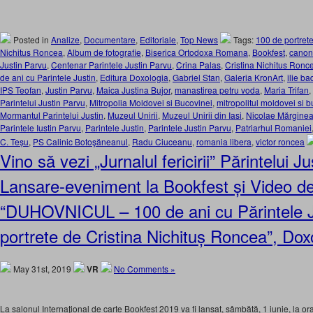
Posted in
Analize
,
Documentare
,
Editoriale
,
Top News
Tags:
100 de portret
Nichitus Roncea
,
Album de fotografie
,
Biserica Ortodoxa Romana
,
Bookfest
,
canon
Justin Parvu
,
Centenar Parintele Justin Parvu
,
Crina Palas
,
Cristina Nichitus Ronc
de ani cu Parintele Justin
,
Editura Doxologia
,
Gabriel Stan
,
Galeria KronArt
,
ilie b
IPS Teofan
,
Justin Parvu
,
Maica Justina Bujor
,
manastirea petru voda
,
Maria Trifan
,
Parintelui Justin Parvu
,
Mitropolia Moldovei si Bucovinei
,
mitropolitul moldovei si 
Mormantul Parintelui Justin
,
Muzeul Unirii
,
Muzeul Unirii din Iasi
,
Nicolae Mărgine
Parintele Iustin Parvu
,
Parintele Justin
,
Parintele Justin Parvu
,
Patriarhul Romaniei
C. Teșu
,
PS Calinic Botoşăneanul
,
Radu Ciuceanu
,
romania libera
,
victor roncea
Vino să vezi „Jurnalul fericirii” Părintelui J
Lansare-eveniment la Bookfest și Video de
“DUHOVNICUL – 100 de ani cu Părintele 
portrete de Cristina Nichituș Roncea”, Dox
May 31st, 2019
VR
No Comments »
La salonul Internațional de carte Bookfest 2019 va fi lansat, sâmbătă, 1 iunie, la ora