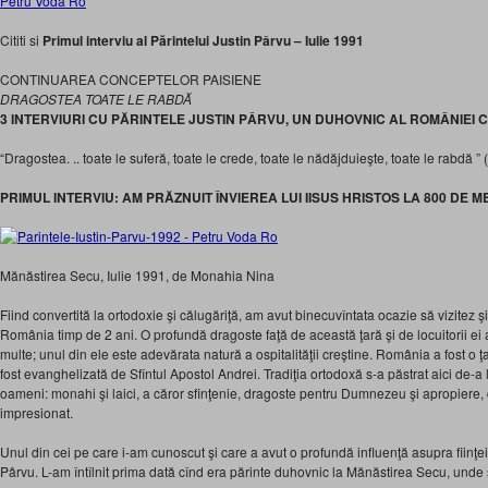
Petru Voda Ro
Cititi si
Primul interviu al Părintelui Justin Pârvu – Iulie 1991
CONTINUAREA CONCEPTELOR PAISIENE
DRAGOSTEA TOATE LE RABDĂ
3 INTERVIURI CU PĂRINTELE JUSTIN PÂRVU, UN DUHOVNIC AL ROMÂNIE
“Dragostea. .. toate le suferă, toate le crede, toate le nădăjduieşte, toate le rabdă ” 
PRIMUL INTERVIU: AM PRĂZNUIT ÎNVIEREA LUI IISUS HRISTOS LA 800 DE M
Mănăstirea Secu, Iulie 1991, de Monahia Nina
Fiind convertită la ortodoxie şi călugăriţă, am avut binecuvîntata ocazie să vizitez şi
România timp de 2 ani. O profundă dragoste faţă de această ţară şi de locuitorii ei 
multe; unul din ele este adevărata natură a ospitalităţii creştine. România a fost o ţ
fost evanghelizată de Sfîntul Apostol Andrei. Tradiţia ortodoxă s-a păstrat aici de-a l
oameni: monahi şi laici, a căror sfinţenie, dragoste pentru Dumnezeu şi apropiere,
impresionat.
Unul din cei pe care i-am cunoscut şi care a avut o profundă influenţă asupra fiinţei
Pârvu. L-am întîlnit prima dată cînd era părinte duhovnic la Mănăstirea Secu, unde 