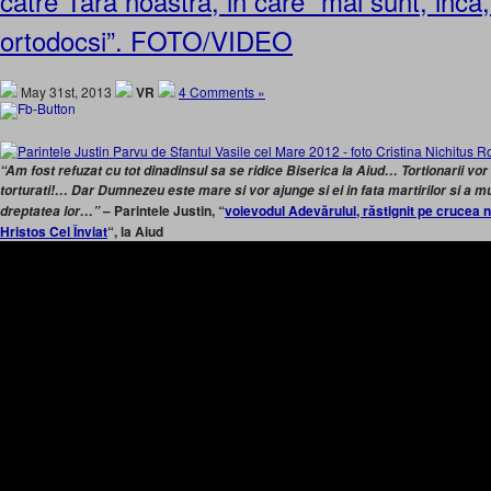
catre Tara noastra, in care “mai sunt, inca,
ortodocsi”. FOTO/VIDEO
May 31st, 2013
VR
4 Comments »
“Am fost refuzat cu tot dinadinsul sa se ridice Biserica la Aiud… Tortionarii vo
torturati!… Dar Dumnezeu este mare si vor ajunge si ei in fata martirilor si a m
– Parintele Justin, “
voievodul Adevărului, răstignit pe crucea 
dreptatea lor…”
Hristos Cel Înviat
“, la Aiud