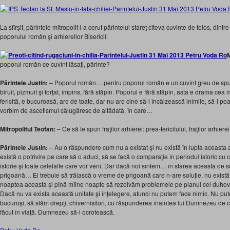
La sfîrşit, părintele mitropolit i-a cerut părintelui stareţ cîteva cuvinte de folos, di
poporului român şi arhiereilor Bisericii:
M
poporul român ce cuvînt lăsaţi, părinte?
Părintele Justin:
– Poporul român… pentru poporul român e un cuvînt greu de spu
biruit, pizmuit şi forţat, împins, fără stăpîn. Poporul e fără stăpîn, asta e drama ce
fericită, e bucuroasă, are de toate, dar nu are cine să-i încălzească inimile, să-l po
vorbim de ascetismul călugăresc de altădată, în care…
Mitropolitul Teofan:
– Ce să le spun fraţilor arhierei: prea-fericitului, fraţilor arhiere
Părintele Justin:
– Au o răspundere cum nu a existat şi nu există în lupta aceasta
există o potrivire pe care să o aduci, să se facă o comparaţie în periodul istoric cu 
istorie şi toate celelalte care vor veni. Dar dacă noi sîntem… în starea aceasta de s
prigoană… Ei trebuie să trăiască o vreme de prigoană care n-are soluţie, nu există … 
noaptea aceasta şi pînă mîine noapte să rezolvăm problemele pe planul cel duhovnic
Dacă nu va exista această unitate şi înţelegere, atunci nu putem face nimic. Nu put
bucuroşi, să stăm drepţi, chivernisitori, cu răspunderea înaintea lui Dumnezeu de c
făcut în viaţă. Dumnezeu să-i ocrotească.