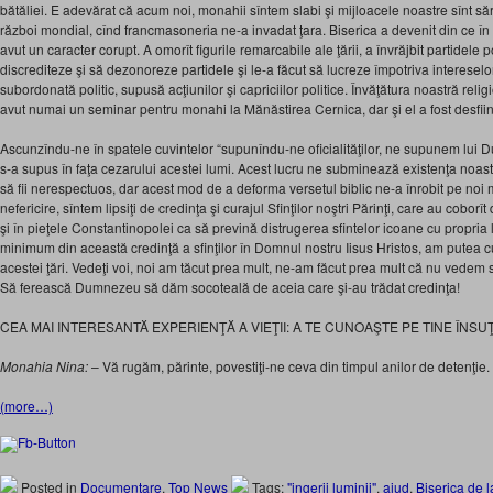
bătăliei. E adevărat că acum noi, monahii sîntem slabi şi mijloacele noastre sînt 
război mondial, cînd francmasoneria ne-a invadat ţara. Biserica a devenit din ce în 
avut un caracter corupt. A omorît figurile remarcabile ale ţării, a învrăjbit partidele po
discrediteze şi să dezonoreze partidele şi le-a făcut să lucreze împotriva intereselor
subordonată politic, supusă acţiunilor şi capriciilor politice. Învăţătura noastră reli
avut numai un seminar pentru monahi la Mănăstirea Cernica, dar şi el a fost desfiin
Ascunzîndu-ne în spatele cuvintelor “supunîndu-ne oficialităţilor, ne supunem lui 
s-a supus în faţa cezarului acestei lumi. Acest lucru ne subminează existenţa noas
să fii nerespectuos, dar acest mod de a deforma versetul biblic ne-a înrobit pe noi mo
nefericire, sîntem lipsiţi de credinţa şi curajul Sfinţilor noştri Părinţi, care au coborît
şi în pieţele Constantinopolei ca să prevină distrugerea sfintelor icoane cu propria
minimum din această credinţă a sfinţilor în Domnul nostru Iisus Hristos, am putea 
acestei ţări. Vedeţi voi, noi am tăcut prea mult, ne-am făcut prea mult că nu vedem
Să ferească Dumnezeu să dăm socoteală de aceia care şi-au trădat credinţa!
CEA MAI INTERESANTĂ EXPERIENŢĂ A VIEŢII: A TE CUNOAŞTE PE TINE ÎNSUŢ
Monahia Nina:
– Vă rugăm, părinte, povestiţi-ne ceva din timpul anilor de detenţie.
(more…)
Posted in
Documentare
,
Top News
Tags:
"ingerii luminii"
,
aiud
,
Biserica de l