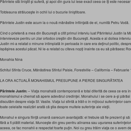
Părintele stă liniştit şi suferă, şi apoi din gura lui iese exact ceea ce îţi este necesa
Totdeauna străluceşte în ochii lui o bucurie liniştitoare.
Părintele Justin este acum la o nouă mănăstire înfiinţată de el, numită Petru Vodă.
Cînd o prietenă a mea din Bucureşti a citit primul interviu luat Părintelui Justin la M
intervieveze pentru un ziar ortodox creştin din Bucureşti. Acesta e al doilea interviu. 
Justin mi-a relatat o minune întîmplată în perioada în care era deţinut politic, despre
ispăşirea acestui păcat. Ni le-a relatat cu cîteva nopţi înainte ca eu să părăsesc R
Monahia Nina
Schitul Sfînta Cruce, Mănăstirea Sfîntul Paisie, Forestville – California – Februarie
LA ORA ACTUALĂ MONAHISMUL PRESUPUNE A PIERDE SINGURĂTATEA
Părintele Justin:
– Viaţa monahală contemporană e total diferită de ceea ce era în 
monahismul e chemat să apere adevărul credinţei. Monahului i se cere a-şi părăsi 
discutăm despre viaţa Sf. Vasile. Viaţa lui sfîntă a trăit-o în mijlocul suferinţelor oam
toate celelalte realizări arată că ştia despre multele suferinţe ale vieţii.
Monahul e singura fiinţă umană oarecum avantajată: el trebuie să fie prezent şi s
fără a fi plătit material. Munceşte din greu pentru alinarea sau uşurarea suferinţelor
aceea, ce fac monahii e respectat foarte puţin. Noi cu greu trăim viaţa ce o avem d