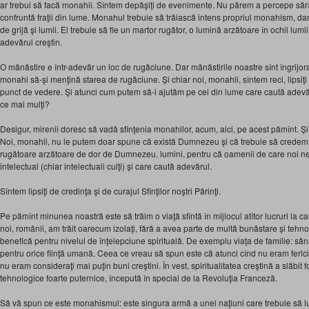
ar trebui să facă monahii. Sîntem depăşiţi de evenimente. Nu părem a percepe sără
confruntă fraţii din lume. Monahul trebuie să trăiască intens propriul monahism, dar
de grijă şi lumii. El trebuie să fie un martor rugător, o lumină arzătoare în ochii lumi
adevărul creştin.
O mănăstire e într-adevăr un loc de rugăciune. Dar mănăstirile noastre sînt îngrijor
monahi să-şi menţină starea de rugăciune. Şi chiar noi, monahii, sîntem reci, lipsiţi 
punct de vedere. Şi atunci cum putem să-i ajutăm pe cei din lume care caută adevăru
ce mai mulţi?
Desigur, mirenii doresc să vadă sfinţenia monahilor, acum, aici, pe acest pămînt. Şi 
Noi, monahii, nu le putem doar spune că există Dumnezeu şi că trebuie să credem î
rugătoare arzătoare de dor de Dumnezeu, lumini, pentru că oamenii de care noi ne 
intelectual (chiar intelectuali culţi) şi care caută adevărul.
Sîntem lipsiţi de credinţa şi de curajul Sfinţilor noştri Părinţi.
Pe pămînt minunea noastră este să trăim o viaţă sfîntă în mijlocul atîtor lucruri la 
noi, românii, am trăit oarecum izolaţi, fără a avea parte de multă bunăstare şi tehnol
benefică pentru nivelul de înţelepciune spirituală. De exemplu viaţa de familie: săn
pentru orice fiinţă umană. Ceea ce vreau să spun este că atunci cînd nu eram ferici
nu eram consideraţi mai puţin buni creştini. În vest, spiritualitatea creştină a slăbit 
tehnologice foarte puternice, începută în special de la Revoluţia Franceză.
Să vă spun ce este monahismul: este singura armă a unei naţiuni care trebuie să lupt