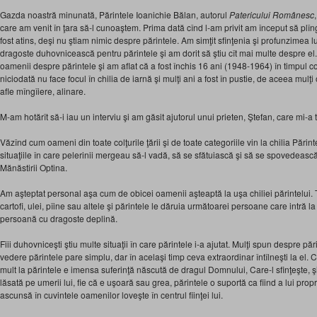
Gazda noastră minunată, Părintele Ioanichie Bălan, autorul
Patericului Românesc
care am venit în ţara să-l cunoaştem. Prima dată cînd l-am privit am început să pl
fost atins, deşi nu ştiam nimic despre părintele. Am simţit sfinţenia şi profunzimea lui
dragoste duhovnicească pentru părintele şi am dorit să ştiu cît mai multe despre el.
oamenii despre părintele şi am aflat că a fost închis 16 ani (1948-1964) în timpul c
niciodată nu face focul în chilia de iarnă şi mulţi ani a fost în pustie, de aceea mulţi
afle mîngîiere, alinare.
M-am hotărît să-i iau un interviu şi am găsit ajutorul unui prieten, Ştefan, care mi-a 
Văzînd cum oameni din toate colţurile ţării şi de toate categoriile vin la chilia Părin
situaţiile în care pelerinii mergeau să-l vadă, să se sfătuiască şi să se spovedească pă
Mănăstirii Optina.
Am aşteptat personal aşa cum de obicei oamenii aşteaptă la uşa chiliei părintelui. T
cartofi, ulei, pîine sau altele şi părintele le dăruia următoarei persoane care intră l
persoană cu dragoste deplină.
Fiii duhovniceşti ştiu multe situaţii în care părintele i-a ajutat. Mulţi spun despre păr
vedere părintele pare simplu, dar în acelaşi timp ceva extraordinar întîlneşti la el
mult la părintele e imensa suferinţă născută de dragul Domnului, Care-l sfinţeşte, 
lăsată pe umerii lui, fie că e uşoară sau grea, părintele o suportă ca fiind a lui pr
ascunsă în cuvintele oamenilor loveşte în centrul fiinţei lui.