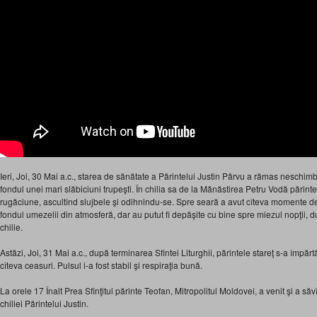
Ieri, Joi, 30 Mai a.c., starea de sănătate a Părintelui Justin Pârvu a rămas neschimb
fondul unei mari slăbiciuni trupeşti. În chilia sa de la Mănăstirea Petru Vodă părinte
rugăciune, ascultînd slujbele şi odihnindu-se. Spre seară a avut cîteva momente de 
fondul umezelii din atmosferă, dar au putut fi depăşite cu bine spre miezul nopţii, 
chilie.
Astăzi, Joi, 31 Mai a.c., după terminarea Sfintei Liturghii, părintele stareţ s-a împărtă
cîteva ceasuri. Pulsul i-a fost stabil şi respiraţia bună.
La orele 17 Înalt Prea Sfinţitul părinte Teofan, Mitropolitul Moldovei, a venit şi a săvî
chiliei Părintelui Justin.