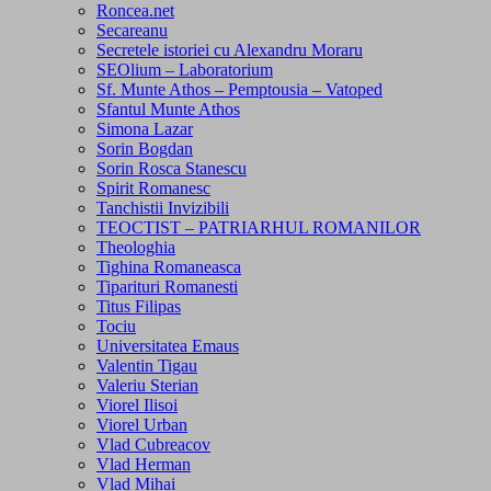
Roncea.net
Secareanu
Secretele istoriei cu Alexandru Moraru
SEOlium – Laboratorium
Sf. Munte Athos – Pemptousia – Vatoped
Sfantul Munte Athos
Simona Lazar
Sorin Bogdan
Sorin Rosca Stanescu
Spirit Romanesc
Tanchistii Invizibili
TEOCTIST – PATRIARHUL ROMANILOR
Theologhia
Tighina Romaneasca
Tiparituri Romanesti
Titus Filipas
Tociu
Universitatea Emaus
Valentin Tigau
Valeriu Sterian
Viorel Ilisoi
Viorel Urban
Vlad Cubreacov
Vlad Herman
Vlad Mihai