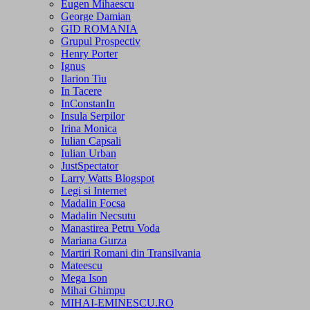
Eugen Mihaescu
George Damian
GID ROMANIA
Grupul Prospectiv
Henry Porter
Ignus
Ilarion Tiu
In Tacere
InConstanIn
Insula Serpilor
Irina Monica
Iulian Capsali
Iulian Urban
JustSpectator
Larry Watts Blogspot
Legi si Internet
Madalin Focsa
Madalin Necsutu
Manastirea Petru Voda
Mariana Gurza
Martiri Romani din Transilvania
Mateescu
Mega Ison
Mihai Ghimpu
MIHAI-EMINESCU.RO