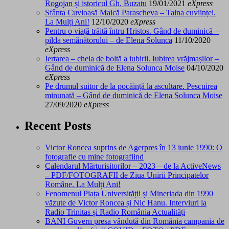
Rogojan și istoricul Gh. Buzatu
19/01/2021
eXpress
Sfânta Cuvioasă Maică Parascheva – Taina cuviinței.
La Mulți Ani!
12/10/2020
eXpress
Pentru o viață trăită întru Hristos. Gând de duminică –
pilda semănătorului – de Elena Solunca
11/10/2020
eXpress
Iertarea – cheia de boltă a iubirii. Iubirea vrăjmașilor –
Gând de duminică de Elena Solunca Moise
04/10/2020
eXpress
Pe drumul suitor de la pocăință la ascultare. Pescuirea
minunată – Gând de duminică de Elena Solunca Moise
27/09/2020
eXpress
Recent Posts
Victor Roncea suprins de Agerpres în 13 iunie 1990: O
fotografie cu mine fotografiind
Calendarul Mărturisitorilor – 2023 – de la ActiveNews
– PDF/FOTOGRAFII de Ziua Unirii Principatelor
Române. La Mulți Ani!
Fenomenul Piața Universității și Mineriada din 1990
văzute de Victor Roncea și Nic Hanu. Interviuri la
Radio Trinitas și Radio România Actualități
BANI Guvern presa vândută din România campania de