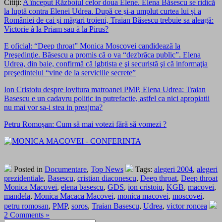
Citiţi:
A început Războiul celor doua Elene. Elena Băsescu se ridică
la luptă contra Elenei Udrea. După ce şi-a umplut curtea lui şi a
României de cai şi măgari troieni, Traian Băsescu trebuie sa aleagă:
Victorie à la Priam sau à la Pirus?
E oficial: “Deep throat” Monica Moscovei candidează la
Preşedinţie. Băsescu a promis că o va “dezbrăca public”. Elena
Udrea, din baie, confirmă că lgbtista e şi securistă şi că informaţia
preşedintelui “vine de la serviciile secrete”
Ion Cristoiu despre lovitura matroanei PMP, Elena Udrea: Traian
Basescu e un cadavru politic in putrefactie, astfel ca nici apropiatii
nu mai vor sa-i stea in preajma?
Petru Romoşan: Cum să mai votezi fără să vomezi ?
Posted in
Documentare
,
Top News
Tags:
alegeri 2004
,
alegeri
prezidentiale
,
Basescu
,
cristian diaconescu
,
Deep throat
,
Deep throat
Monica Macovei
,
elena basescu
,
GDS
,
ion cristoiu
,
KGB
,
macovei
,
mandela
,
Monica Macaca Macovei
,
monica macovei
,
moscovei
,
petru romosan
,
PMP
,
soros
,
Traian Basescu
,
Udrea
,
victor roncea
2 Comments »