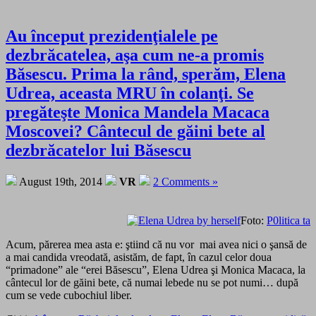
Au început prezidenţialele pe
dezbrăcatelea, aşa cum ne-a promis
Băsescu. Prima la rând, sperăm, Elena
Udrea, aceasta MRU în colanţi. Se
pregăteşte Monica Mandela Macaca
Moscovei? Cântecul de găini bete al
dezbrăcatelor lui Băsescu
August 19th, 2014
VR
2 Comments »
Foto:
P0litica ta
Acum, părerea mea asta e: ştiind că nu vor mai avea nici o şansă de
a mai candida vreodată, asistăm, de fapt, în cazul celor doua
“primadone” ale “erei Băsescu”, Elena Udrea şi Monica Macaca, la
cântecul lor de găini bete, că numai lebede nu se pot numi… după
cum se vede cubochiul liber.