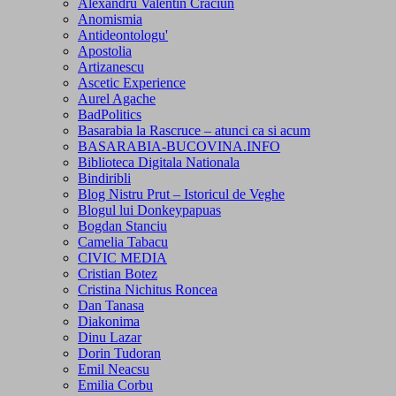
Alexandru Valentin Craciun
Anomismia
Antideontologu'
Apostolia
Artizanescu
Ascetic Experience
Aurel Agache
BadPolitics
Basarabia la Rascruce – atunci ca si acum
BASARABIA-BUCOVINA.INFO
Biblioteca Digitala Nationala
Bindiribli
Blog Nistru Prut – Istoricul de Veghe
Blogul lui Donkeypapuas
Bogdan Stanciu
Camelia Tabacu
CIVIC MEDIA
Cristian Botez
Cristina Nichitus Roncea
Dan Tanasa
Diakonima
Dinu Lazar
Dorin Tudoran
Emil Neacsu
Emilia Corbu