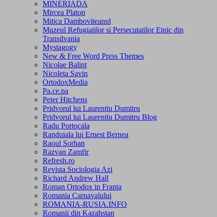
MINERIADA
Mircea Platon
Mitica Damboviteanul
Muzeul Refugiatilor si Persecutatilor Etnic din
Transilvania
Mystagogy
New & Free Word Press Themes
Nicolae Balint
Nicoleta Savin
OrtodoxMedia
Pa.ce.pa
Peter Hitchens
Pridvorul lui Laurentiu Dumitru
Pridvorul lui Laurentiu Dumitru Blog
Radu Portocala
Randuiala lui Ernest Bernea
Raoul Sorban
Razvan Zamfir
Refresh.ro
Revista Sociologia Azi
Richard Andrew Hall
Roman Ortodox in Franta
Romania Carnavalului
ROMANIA-RUSIA.INFO
Romanii din Kazahstan