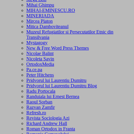
Mihai Ghimpu
MIHAI-EMINESCU.RO
MINERIADA
Mircea Platon
Mitica Damboviteanul
Muzeul Refugiatilor si Persecutatilor Etnic din
Transilvania
Mystagogy
New & Free Word Press Themes
Nicolae Balint
Nicoleta Savin
OrtodoxMedia
Pa.ce.pa
Peter Hitchens
Pridvorul lui Laurentiu Dumitru
Pridvorul lui Laurentiu Dumitru Blog
Radu Portocala
Randuiala lui Ernest Bernea
Raoul Sorban
Razvan Zamfir
Refresh.ro
Revista Sociologia Azi
Richard Andrew Hall
Roman Ortodox in Franta