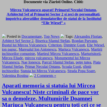
Documente via Ziaristi Online. Cititi:
Mircea Vulcanescu aparat! Primarul Neculai Ontanu,
Arhitectul Sef al Primariei Sector 2 si zeci de personalitati,
impotriva aberatiilor demolatorilor de statui de la Institutul
“Elie Wiesel” »
Posted in
Documentare
,
Top News
Tags:
Alexandru Florian
,
Arhitect Sef Sector 2
,
Biserica Sfantul Stefan
,
Bogdan Parvanu
,
Bustul lui Mircea Vulcanescu
,
Criterion
,
Dimitrie Gusti
,
Elie Wiesel
,
ion papuc
,
Maresalul Ion Antonescu
,
Mariuca Vulcanescu
,
Martirii
inchisorilor comuniste
,
Martirul Mircea Vulcanescu
,
Marturisitorii
,
Mircea Eliade
,
mircea vulcanescu
,
Monumentul lui Mircea
Vulcanescu
,
Nae Ionescu
,
Parcul Sfantul Stefan
,
petre tutea
,
Piata
Sfantul Stefan
,
Primar Neculai Ontanu
,
Scoala Gusti
,
sfintii
inchisorilor
,
Statuia lui Mircea Vulcanescu
,
Strada Popa Soare
,
Valentina Bostina
2 Comments »
Aparati memoria si statuia lui Mircea
Vulcanescu! Niste criminali de pace vor
sa o demoleze. Multumirile Doamnei
Mariuca Vulcanescu pentru toti cei ce se