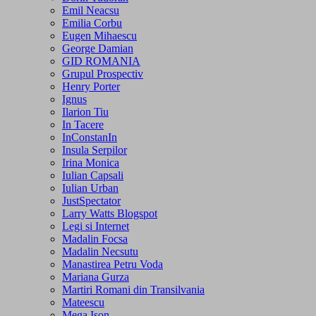
Emil Neacsu
Emilia Corbu
Eugen Mihaescu
George Damian
GID ROMANIA
Grupul Prospectiv
Henry Porter
Ignus
Ilarion Tiu
In Tacere
InConstanIn
Insula Serpilor
Irina Monica
Iulian Capsali
Iulian Urban
JustSpectator
Larry Watts Blogspot
Legi si Internet
Madalin Focsa
Madalin Necsutu
Manastirea Petru Voda
Mariana Gurza
Martiri Romani din Transilvania
Mateescu
Mega Ison