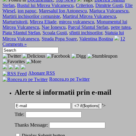
Stefan
,
Bustul lui Mircea Vulcanescu
,
Criterion
,
Dimitrie Gusti
,
Elie
Wiesel
,
ion papuc
,
Maresalul Ion Antonescu
,
Mariuca Vulcanescu
,
Martirii inchisorilor comuniste
,
Martirul Mircea Vulcanescu
,
Marturisitorii
,
Mircea Eliade
,
mircea vulcanescu
,
Monumentul lui
Mircea Vulcanescu
,
Nae Ionescu
,
Parcul Sfantul Stefan
,
petre tutea
,
Piata Sfantul Stefan
,
Scoala Gusti
,
sfintii inchisorilor
,
Statuia lui
Mircea Vulcanescu
,
Strada Popa Soare
,
Valentina Bostina
12
Comments »
Abonare RSS
Roncea.ro pe Twitter
Alerte si informatii prin e-mail
'>
Title:
Thanks Message:
Display Submit button