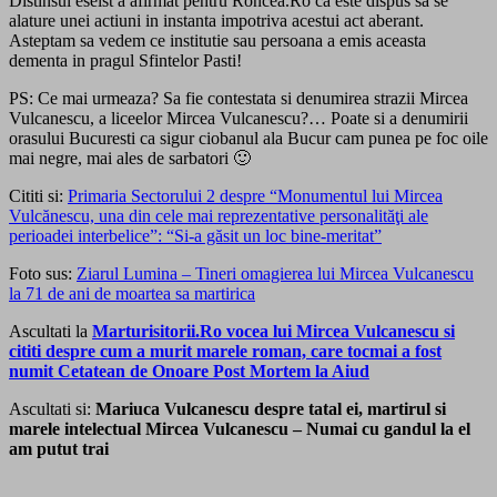
Distinsul eseist a afirmat pentru Roncea.Ro ca este dispus sa se
alature unei actiuni in instanta impotriva acestui act aberant.
Asteptam sa vedem ce institutie sau persoana a emis aceasta
dementa in pragul Sfintelor Pasti!
PS: Ce mai urmeaza? Sa fie contestata si denumirea strazii Mircea
Vulcanescu, a liceelor Mircea Vulcanescu?… Poate si a denumirii
orasului Bucuresti ca sigur ciobanul ala Bucur cam punea pe foc oile
mai negre, mai ales de sarbatori 🙂
Cititi si:
Primaria Sectorului 2 despre “Monumentul lui Mircea
Vulcănescu, una din cele mai reprezentative personalităţi ale
perioadei interbelice”: “Si-a găsit un loc bine-meritat”
Foto sus:
Ziarul Lumina – Tineri omagierea lui Mircea Vulcanescu
la 71 de ani de moartea sa martirica
Ascultati la
Marturisitorii.Ro vocea lui Mircea Vulcanescu si
cititi despre cum a murit marele roman, care tocmai a fost
numit Cetatean de Onoare Post Mortem la Aiud
Ascultati si:
Mariuca Vulcanescu despre tatal ei, martirul si
marele intelectual Mircea Vulcanescu – Numai cu gandul la el
am putut trai