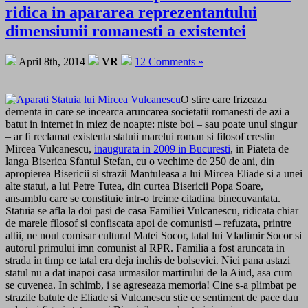
ridica in apararea reprezentantului
dimensiunii romanesti a existentei
April 8th, 2014
VR
12 Comments »
O stire care frizeaza
dementa in care se incearca aruncarea societatii romanesti de azi a
batut in internet in miez de noapte: niste boi – sau poate unul singur
– ar fi reclamat existenta statuii marelui roman si filosof crestin
Mircea Vulcanescu,
inaugurata in 2009 in Bucuresti
, in Piateta de
langa Biserica Sfantul Stefan, cu o vechime de 250 de ani, din
apropierea Bisericii si strazii Mantuleasa a lui Mircea Eliade si a unei
alte statui, a lui Petre Tutea, din curtea Bisericii Popa Soare,
ansamblu care se constituie intr-o treime citadina binecuvantata.
Statuia se afla la doi pasi de casa Familiei Vulcanescu, ridicata chiar
de marele filosof si confiscata apoi de comunisti – refuzata, printre
altii, ne noul comisar cultural Matei Socor, tatal lui Vladimir Socor si
autorul primului imn comunist al RPR. Familia a fost aruncata in
strada in timp ce tatal era deja inchis de bolsevici. Nici pana astazi
statul nu a dat inapoi casa urmasilor martirului de la Aiud, asa cum
se cuvenea. In schimb, i se agreseaza memoria! Cine s-a plimbat pe
strazile batute de Eliade si Vulcanescu stie ce sentiment de pace dau