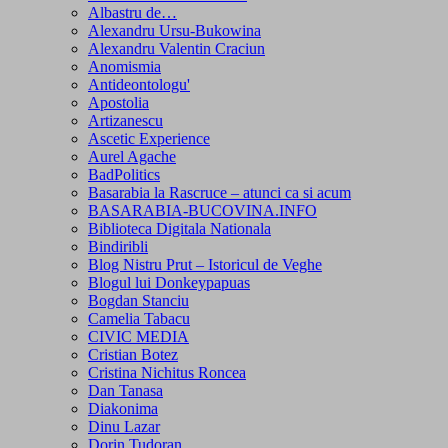
Albastru de…
Alexandru Ursu-Bukowina
Alexandru Valentin Craciun
Anomismia
Antideontologu'
Apostolia
Artizanescu
Ascetic Experience
Aurel Agache
BadPolitics
Basarabia la Rascruce – atunci ca si acum
BASARABIA-BUCOVINA.INFO
Biblioteca Digitala Nationala
Bindiribli
Blog Nistru Prut – Istoricul de Veghe
Blogul lui Donkeypapuas
Bogdan Stanciu
Camelia Tabacu
CIVIC MEDIA
Cristian Botez
Cristina Nichitus Roncea
Dan Tanasa
Diakonima
Dinu Lazar
Dorin Tudoran