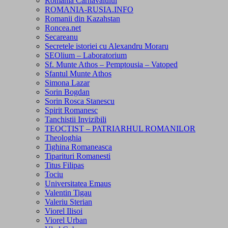
Romania Carnavalului
ROMANIA-RUSIA.INFO
Romanii din Kazahstan
Roncea.net
Secareanu
Secretele istoriei cu Alexandru Moraru
SEOlium – Laboratorium
Sf. Munte Athos – Pemptousia – Vatoped
Sfantul Munte Athos
Simona Lazar
Sorin Bogdan
Sorin Rosca Stanescu
Spirit Romanesc
Tanchistii Invizibili
TEOCTIST – PATRIARHUL ROMANILOR
Theologhia
Tighina Romaneasca
Tiparituri Romanesti
Titus Filipas
Tociu
Universitatea Emaus
Valentin Tigau
Valeriu Sterian
Viorel Ilisoi
Viorel Urban