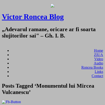
Victor Roncea Blog
„Adevarul ramane, oricare ar fi soarta
slujitorilor sai" – Gh. I. B.
Home
ZIUA
Video
Audio
Roncea Books
Links
Contact
Posts Tagged ‘Monumentul lui Mircea
Vulcanescu’