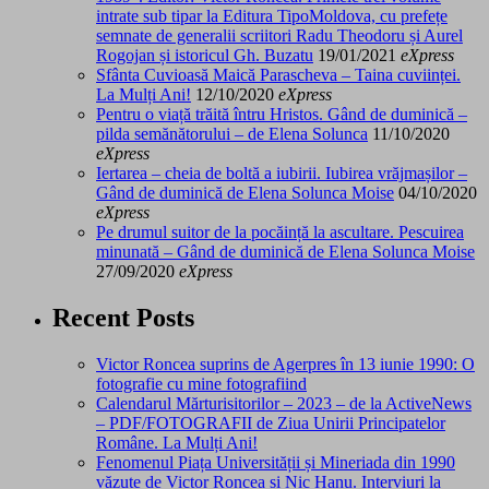
intrate sub tipar la Editura TipoMoldova, cu prefețe
semnate de generalii scriitori Radu Theodoru și Aurel
Rogojan și istoricul Gh. Buzatu
19/01/2021
eXpress
Sfânta Cuvioasă Maică Parascheva – Taina cuviinței.
La Mulți Ani!
12/10/2020
eXpress
Pentru o viață trăită întru Hristos. Gând de duminică –
pilda semănătorului – de Elena Solunca
11/10/2020
eXpress
Iertarea – cheia de boltă a iubirii. Iubirea vrăjmașilor –
Gând de duminică de Elena Solunca Moise
04/10/2020
eXpress
Pe drumul suitor de la pocăință la ascultare. Pescuirea
minunată – Gând de duminică de Elena Solunca Moise
27/09/2020
eXpress
Recent Posts
Victor Roncea suprins de Agerpres în 13 iunie 1990: O
fotografie cu mine fotografiind
Calendarul Mărturisitorilor – 2023 – de la ActiveNews
– PDF/FOTOGRAFII de Ziua Unirii Principatelor
Române. La Mulți Ani!
Fenomenul Piața Universității și Mineriada din 1990
văzute de Victor Roncea și Nic Hanu. Interviuri la