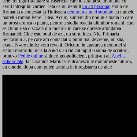
cele trei figuri statuare si Bisericile care le strajuiesc impreuna cu
aerul intregului cartier. Iata ca nu demult
un alt personaj
strain de
Romania a contestat la Timisoara
denumirea unei stradute
cu numele
marelui roman Petre Tutea. Acum, suntem din nou in situatia in care
un prost arunca o piatra, pentru a studia reactia ultimilor romani, care
se chinuie sa o scoata din mocirla in care se doreste afundarea
Romaniei. Cine este boul de azi, nu stim. Inca. Nici Primaria
Sectorului 2, pe care am contactat-o putin mai devreme, nu stia,
exact. N-are nimic; vom reveni. Oricum, in apararea memoriei si
statuii martirului ucis la Aiud s-au ridicat rapid o suma de scriitori,
printr-o
Petitie online
si tineri geopoliticieni, printr-un alt
Apel la
solidaritate
. Iar Doamna Mariuca Vulcanescu le multumeste tuturor,
cu emotie, dupa cum puteti asculta in inregistarea de aici: