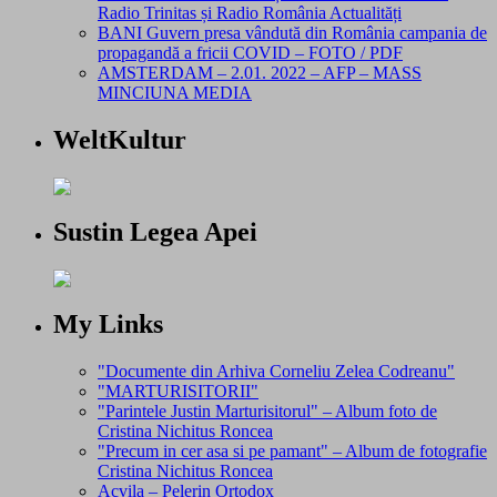
Radio Trinitas și Radio România Actualități
BANI Guvern presa vândută din România campania de
propagandă a fricii COVID – FOTO / PDF
AMSTERDAM – 2.01. 2022 – AFP – MASS
MINCIUNA MEDIA
WeltKultur
Sustin Legea Apei
My Links
"Documente din Arhiva Corneliu Zelea Codreanu"
"MARTURISITORII"
"Parintele Justin Marturisitorul" – Album foto de
Cristina Nichitus Roncea
"Precum in cer asa si pe pamant" – Album de fotografie
Cristina Nichitus Roncea
Acvila – Pelerin Ortodox