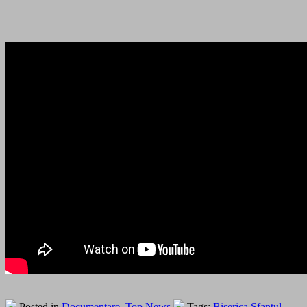
Posted in
Documentare
,
Top News
Tags:
Biserica Sfantul