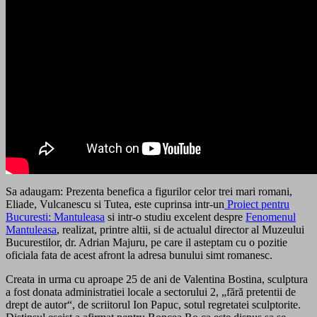
Sa adaugam: Prezenta benefica a figurilor celor trei mari romani,
Eliade, Vulcanescu si Tutea, este cuprinsa intr-un
Proiect pentru
Bucuresti: Mantuleasa
si intr-o studiu excelent despre
Fenomenul
Mantuleasa
, realizat, printre altii, si de actualul director al Muzeului
Bucurestilor, dr. Adrian Majuru, pe care il asteptam cu o pozitie
oficiala fata de acest afront la adresa bunului simt romanesc.
Creata in urma cu aproape 25 de ani de Valentina Bostina, sculptura
a fost donata administratiei locale a sectorului 2, „fără pretentii de
drept de autor“, de scriitorul Ion Papuc, sotul regretatei sculptorite.