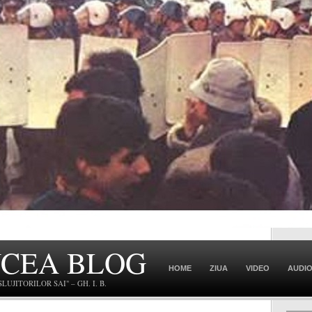
NCEA BLOG
HOME
ZIUA
VIDEO
AUDI
JITORILOR SAI" – GH. I. B.
CONTACT