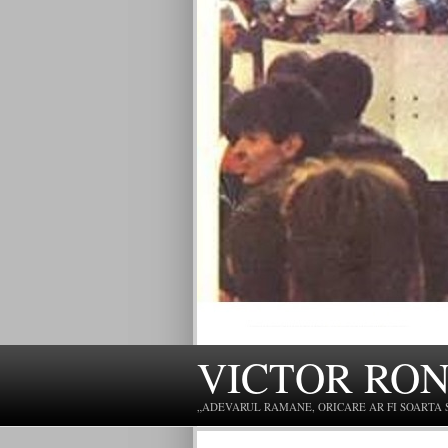
VICTOR RO
„ADEVARUL RAMANE, ORICARE AR FI SOARTA SLU