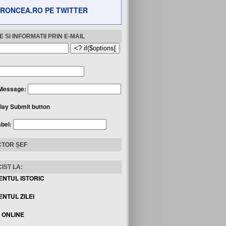
RONCEA.RO PE TWITTER
 SI INFORMATII PRIN E-MAIL
Message:
lay Submit button
abel:
TOR ȘEF
IST LA:
ENTUL ISTORIC
NTUL ZILEI
I ONLINE