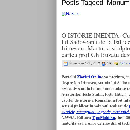
Posts Tagged ‘Monumen
O ISTORIE INEDITA: Cum l
lui Sadoveanu de la Faltice
Irimescu. Marturia sculpto
cartea prof Gh Buzatu de
November 17th, 2012
VR
4 Com
Portalul
Ziaristi Online
va prezinta, in
despre Ion Irimescu, statuia lui Sadove
respectiv statuia lui monumentala ce t
Aviatorilor, fosta Stalin, fosta Hitler)
capitol de istorie a Romaniei a fost inf
scris si publicat in volumul realizat de
paralele, stenograme, agende, cuvântări s
, Editura
TipoMoldova
, Iasi, 
OMNIA
materila sau a unor extrase din el treb