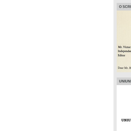
O SCR
UNIUN