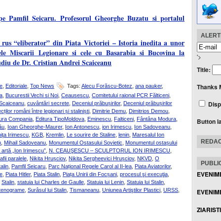
e Pamfil Seicaru. Profesorul Gheorghe Buzatu si portalul
ALERTE
us “eliberator” din Piata Victoriei – Istoria inedita a unor
ele Miscarii Legionare si cele cu Basarabia si Bucovina la
'>
diu de Dr. Cristian Andrei Scaiceanu
Title:
Thanks 
e
,
Editoriale
,
Top News
Tags:
Alecu Forăscu-Botez
,
ana pauker
,
a
,
Bucurestii Vechi si Noi
,
Ceausescu
,
Comitetului raional PCR Fălticeni
,
Disp
 Scaiceanu
,
cuvântări secrete
,
Deceniul prăbușirilor
,
Deceniul prăbușirilor
cților români între legionari și staliniști
,
Dimitrie Demu
,
Dimitrios Demou
,
tura Compania
,
Editura TipoMoldova
,
Eminescu
,
Falticeni
,
Fântâna Modura
,
Button l
ău
,
Ioan Gheorghe-Maurer
,
Ion Antonescu
,
ion Irimescu
,
Ion Sadoveanu
,
iţa Irimescu
,
KGB
,
Kremlin
,
Le sourire de Staline
,
lenin
,
Maresalul Ion
REDAC
n
,
Mihail Sadoveanu
,
Monumentul Ostasului Sovietic
,
Monumentul ostașului
artă „Ion Irimescu”
,
N. CEAUŞESCU – SCULPTORUL ION IRIMESCU
,
fii paralele
,
Nikita Hrușciov
,
Nikita Sergheevici Hrușciov
,
NKVD
,
O
PUBLIC
alin
,
Pamfil Seicaru
,
Parc Național Regele Carol al II-lea
,
Piata Aviatorilor
,
EVENIM
le
,
Piata Hitler
,
Piata Stalin
,
Piața Unirii din Focșani
,
procesul şi execuţia
,
,
Stalin
,
statuia lui Charles de Gaulle
,
Statuia lui Lenin
,
Statuia lui Stalin
,
tenograme
,
Surâsul lui Stalin
,
Tismaneanu
,
Uniunea Artiştilor Plastici
,
URSS
,
EVENIME
ZIARIST