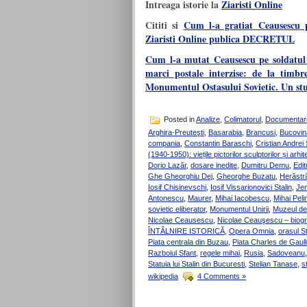
Intreaga istorie la
Ziaristi Online
Cititi si
Cum l-a gratiat Ceausescu p
Ziaristi Online publica DECRETUL
Cum l-a mutat Ceausescu pe soldatul r
marci postale interzise: de la timbr
Monumentul Ostasului Sovietic. Un stu
Posted in
Analize
,
Colimatorul
,
Documentar
Arghira-Preuteşti
,
Basarabia
,
Brancusi
,
Bucovin
compania
,
Constantin Baraschi
,
Cristian Andrei
(1940-1950): viețile pictorilor sculptorilor și arhite
Dorio Lazăr
,
dosare inedite
,
Dumitru Demu
,
Edi
Ghe Gheorghiu Dej
,
Gheorghe Buzatu
,
Herăstr
Iosif Chisinevschi
,
Iosif Vissarionovici Stalin
,
Jen
Antonescu
,
Maurer
,
Mihai Iacobescu
,
Mihai Peli
sovietic eliberator
,
Monumentul Unirii
,
Muzeul de 
Nicolae Ceausescu
,
Nicolae Ceauşescu – biogra
ÎNTÂLNIRE ISTORICĂ
,
Opera Omnia
,
orasul St
Piata centrala din Buzau
,
Piata Charles de Gaul
Razboiul Sfant
,
regele mihai
,
Rusia
,
Sadoveanu
Statuia lui Stalin din Bucuresti
,
Stelian Tanase
,
s
wikipedia
4 Comments »