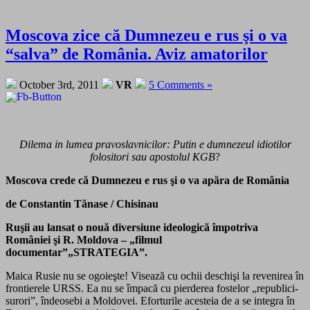
Moscova zice că Dumnezeu e rus şi o va
“salva” de România. Aviz amatorilor
October 3rd, 2011
VR
5 Comments »
Dilema in lumea pravoslavnicilor: Putin e dumnezeul idiotilor
folositori sau apostolul KGB
?
Moscova crede că Dumnezeu e rus şi o va apăra de România
de Constantin Tănase / Chisinau
Ruşii au lansat o nouă diversiune ideologică împotriva
României şi R. Moldova – „filmul
documentar”„STRATEGIA”.
Maica Rusie nu se ogoieşte! Visează cu ochii deschişi la revenirea în
frontierele URSS. Ea nu se împacă cu pierderea fostelor „republici-
surori”, îndeosebi a Moldovei. Eforturile acesteia de a se integra în