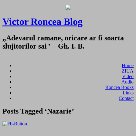
Victor Roncea Blog
„Adevarul ramane, oricare ar fi soarta
slujitorilor sai" – Gh. I. B.
Home
ZIUA
Video
Audio
Roncea Books
Links
Contact
Posts Tagged ‘Nazarie’