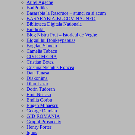
Aurel Agache
BadPolitics
Basarabia la Rascruce – atunci ca si acum
BASARABIA-BUCOVINA.INFO
Biblioteca Digitala Nationala
Bindiribli
Blog Nistru Prut – Istoricul de Veghe
Blogul lui Donkeypapuas
Bogdan Stanciu
Camelia Tabacu
CIVIC MEDIA
Cristian Botez
Cristina Nichitus Roncea
Dan Tanasa
Diakonima
Dinu Lazar
Dorin Tudoran
Emil Neacsu
Emilia Corbu
Eugen Mihaescu
George Damian
GID ROMANIA
Grupul Prospectiv
Henry Porter
Ignus