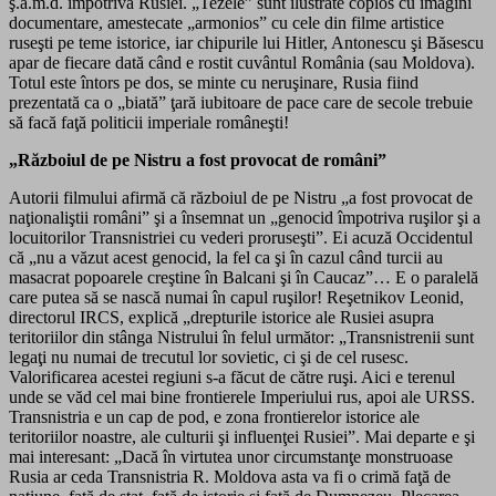
ş.a.m.d. împotriva Rusiei. „Tezele” sunt ilustrate copios cu imagini
documentare, amestecate „armonios” cu cele din filme artistice
ruseşti pe teme istorice, iar chipurile lui Hitler, Antonescu şi Băsescu
apar de fiecare dată când e rostit cuvântul România (sau Moldova).
Totul este întors pe dos, se minte cu neruşinare, Rusia fiind
prezentată ca o „biată” ţară iubitoare de pace care de secole trebuie
să facă faţă politicii imperiale româneşti!
„Războiul de pe Nistru a fost provocat de români”
Autorii filmului afirmă că războiul de pe Nistru „a fost provocat de
naţionaliştii români” şi a însemnat un „genocid împotriva ruşilor şi a
locuitorilor Transnistriei cu vederi proruseşti”. Ei acuză Occidentul
că „nu a văzut acest genocid, la fel ca şi în cazul când turcii au
masacrat popoarele creştine în Balcani şi în Caucaz”… E o paralelă
care putea să se nască numai în capul ruşilor! Reşetnikov Leonid,
directorul IRCS, explică „drepturile istorice ale Rusiei asupra
teritoriilor din stânga Nistrului în felul următor: „Transnistrenii sunt
legaţi nu numai de trecutul lor sovietic, ci şi de cel rusesc.
Valorificarea acestei regiuni s-a făcut de către ruşi. Aici e terenul
unde se văd cel mai bine frontierele Imperiului rus, apoi ale URSS.
Transnistria e un cap de pod, e zona frontierelor istorice ale
teritoriilor noastre, ale culturii şi influenţei Rusiei”. Mai departe e şi
mai interesant: „Dacă în virtutea unor circumstanţe monstruoase
Rusia ar ceda Transnistria R. Moldova asta va fi o crimă faţă de