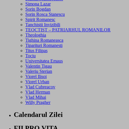
Simona Lazar
Sorin Bogdan
Sorin Rosca Stanescu
Spirit Romanesc
Tanchistii Invizibili
TEOCTIST – PATRIARHUL ROMANILOR
Theologhia
Tighina Romaneasca
Tiparituri Romanesti
Titus Filipas
Tociu
Universitatea Emaus
Valentin Tigau
Valeriu Sterian
Viorel Ilisoi
Viorel Urban
Vlad Cubreacov
Vlad Herman
Vlad Mihai
Willy Pragher
Calendarul Zilei
FII PRO VITA