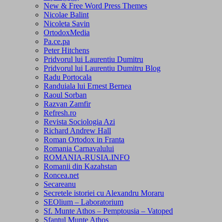
New & Free Word Press Themes
Nicolae Balint
Nicoleta Savin
OrtodoxMedia
Pa.ce.pa
Peter Hitchens
Pridvorul lui Laurentiu Dumitru
Pridvorul lui Laurentiu Dumitru Blog
Radu Portocala
Randuiala lui Ernest Bernea
Raoul Sorban
Razvan Zamfir
Refresh.ro
Revista Sociologia Azi
Richard Andrew Hall
Roman Ortodox in Franta
Romania Carnavalului
ROMANIA-RUSIA.INFO
Romanii din Kazahstan
Roncea.net
Secareanu
Secretele istoriei cu Alexandru Moraru
SEOlium – Laboratorium
Sf. Munte Athos – Pemptousia – Vatoped
Sfantul Munte Athos