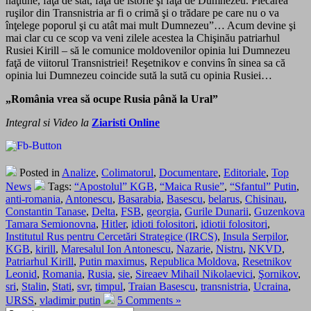
naţiune, faţă de stat, faţă de istorie şi faţă de Dumnezeu. Plecarea
ruşilor din Transnistria ar fi o crimă şi o trădare pe care nu o va
înţelege poporul şi cu atât mai mult Dumnezeu”… Acum devine şi
mai clar cu ce scop va veni zilele acestea la Chişinău patriarhul
Rusiei Kirill – să le comunice moldovenilor opinia lui Dumnezeu
faţă de viitorul Transnistriei! Reşetnikov e convins în sinea sa că
opinia lui Dumnezeu coincide sută la sută cu opinia Rusiei…
„România vrea să ocupe Rusia până la Ural”
Integral si Video la
Ziaristi Online
Posted in
Analize
,
Colimatorul
,
Documentare
,
Editoriale
,
Top
News
Tags:
“Apostolul” KGB
,
“Maica Rusie”
,
“Sfantul” Putin
,
anti-romania
,
Antonescu
,
Basarabia
,
Basescu
,
belarus
,
Chisinau
,
Constantin Tanase
,
Delta
,
FSB
,
georgia
,
Gurile Dunarii
,
Guzenkova
Tamara Semionovna
,
Hitler
,
idioti folositori
,
idiotii folositori
,
Institutul Rus pentru Cercetări Strategice (IRCS)
,
Insula Serpilor
,
KGB
,
kirill
,
Maresalul Ion Antonescu
,
Nazarie
,
Nistru
,
NKVD
,
Patriarhul Kirill
,
Putin maximus
,
Republica Moldova
,
Resetnikov
Leonid
,
Romania
,
Rusia
,
sie
,
Sireaev Mihail Nikolaevici
,
Şornikov
,
sri
,
Stalin
,
Stati
,
svr
,
timpul
,
Traian Basescu
,
transnistria
,
Ucraina
,
URSS
,
vladimir putin
5 Comments »