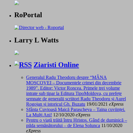
RoPortal
Larry L Watts
Ziaristi Online
Generalul Radu Theodoru despre “MÂNA
MOSCOVEI – Documentele crimei din decembrie
1989”. Editor: Victor Roncea. Primele trei volume
intrate sub tipar la Editura TipoMoldova, cu prefețe
semnate de generalii scriitori Radu Theodoru și Aurel
Rogojan și istoricul Gh. Buzatu
19/01/2021
eXpress
Sfânta Cuvioasă Maică Parascheva – Taina cuviinței.
La Mulți Ani!
12/10/2020
eXpress
Pentru o viață trăită întru Hristos. Gând de duminică –
pilda semănătorului – de Elena Solunca
11/10/2020
eXpress