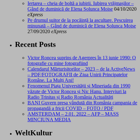
Iertarea – cheia de boltă a iubirii. Iubirea vrăjmașilor –
Gând de duminică de Elena Solunca Moise
04/10/2020
eXpress
Pe drumul suitor de la pocăință la ascultare. Pescuirea
minunată – Gând de duminică de Elena Solunca Moise
27/09/2020
eXpress
Recent Posts
Victor Roncea suprins de Agerpres în 13 iunie 1990: O
fotografie cu mine fotografiind
Calendarul Mărturisitorilor – 2023 – de la ActiveNews
– PDF/FOTOGRAFII de Ziua Unirii Principatelor
Române. La Mulți Ani!
Fenomenul Piața Universității și Mineriada din 1990
văzute de Victor Roncea și Nic Hanu. Interviuri la
Radio Trinitas și Radio România Actualități
BANI Guvern presa vândută din România campania de
propagandă a fricii COVID – FOTO / PDF
AMSTERDAM – 2.01. 2022 – AFP – MASS
MINCIUNA MEDIA
WeltKultur