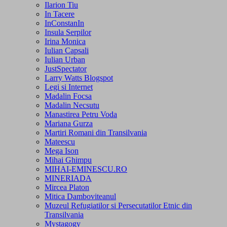
Ilarion Tiu
In Tacere
InConstanIn
Insula Serpilor
Irina Monica
Iulian Capsali
Iulian Urban
JustSpectator
Larry Watts Blogspot
Legi si Internet
Madalin Focsa
Madalin Necsutu
Manastirea Petru Voda
Mariana Gurza
Martiri Romani din Transilvania
Mateescu
Mega Ison
Mihai Ghimpu
MIHAI-EMINESCU.RO
MINERIADA
Mircea Platon
Mitica Damboviteanul
Muzeul Refugiatilor si Persecutatilor Etnic din
Transilvania
Mystagogy