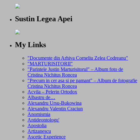
Sustin Legea Apei
My Links
"Documente din Arhiva Corneliu Zelea Codreanu"
"MARTURISITORII"
"Parintele Justin Marturisitorul" – Album foto de
Cristina Nichitus Roncea
"Precum in cer asa si pe pamant" – Album de fotografie
Cristina Nichitus Roncea
Acvila – Pelerin Ortodox
Albastru de…
Alexandru Ursu-Bukowina
Alexandru Valentin Craciun
Anomismia
Antideontologu'
Apostolia
Artizanescu
Ascetic Experience