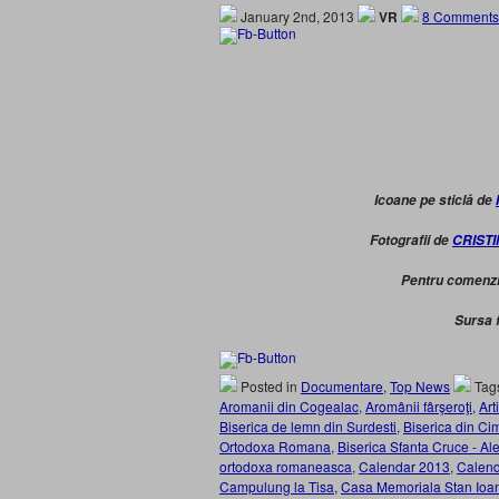
January 2nd, 2013
VR
8 Comments
Icoane pe sticlă de
Fotografii de
CRIST
Pentru comenz
Sursa 
Posted in
Documentare
,
Top News
Tag
Aromanii din Cogealac
,
Aromânii fârşeroţi
,
Art
Biserica de lemn din Surdesti
,
Biserica din Ci
Ortodoxa Romana
,
Biserica Sfanta Cruce - Al
ortodoxa romaneasca
,
Calendar 2013
,
Calend
Campulung la Tisa
,
Casa Memoriala Stan Ioan