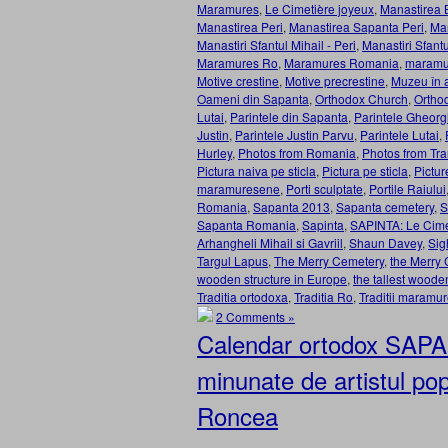
Maramures
,
Le Cimetière joyeux
,
Manastirea 
Manastirea Peri
,
Manastirea Sapanta Peri
,
Man
Manastiri Sfantul Mihail - Peri
,
Manastiri Sfant
Maramures Ro
,
Maramures Romania
,
maramur
Motive crestine
,
Motive precrestine
,
Muzeu în a
Oameni din Sapanta
,
Orthodox Church
,
Ortho
Lutai
,
Parintele din Sapanta
,
Parintele Gheorg
Justin
,
Parintele Justin Parvu
,
Parintele Lutai
,
Hurley
,
Photos from Romania
,
Photos from Tra
Pictura naiva pe sticla
,
Pictura pe sticla
,
Pictur
maramuresene
,
Porti sculptate
,
Portile Raiului
Romania
,
Sapanta 2013
,
Sapanta cemetery
,
S
Sapanta Romania
,
Sapinta
,
SAPINTA: Le Cime
Arhangheli Mihail si Gavriil
,
Shaun Davey
,
Sig
Targul Lapus
,
The Merry Cemetery
,
the Merry 
wooden structure in Europe
,
the tallest woode
Traditia ortodoxa
,
Traditia Ro
,
Traditii maramu
2 Comments »
Calendar ortodox SAPAN
minunate de artistul pop
Roncea