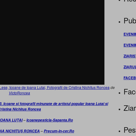
Publ
EVENI
EVENI
ZIARIS
ZIARU
FACE
se, Icoane de Ioana Lutai, Fotografii de Cristina Nichitus Roncea
de
Fac
VictoRoncea
coane si fotografii minunate de artistul popular Ioana Lutai si
Ziar
ristina Nichitus Roncea
IOANA LUŢAI
–
Icoanepesticla-Sapanta.Ro
Pes
INA NICHITUŞ RONCEA
–
Precum-in-cer.Ro