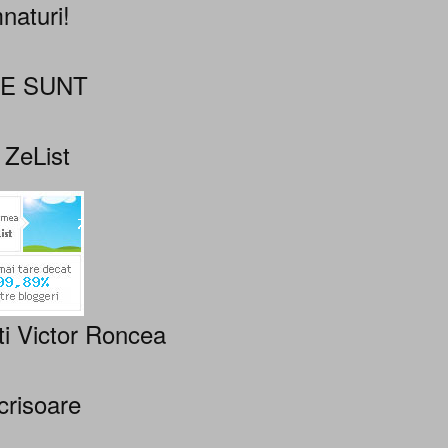
naturi!
NE SUNT
 ZeList
ti Victor Roncea
crisoare