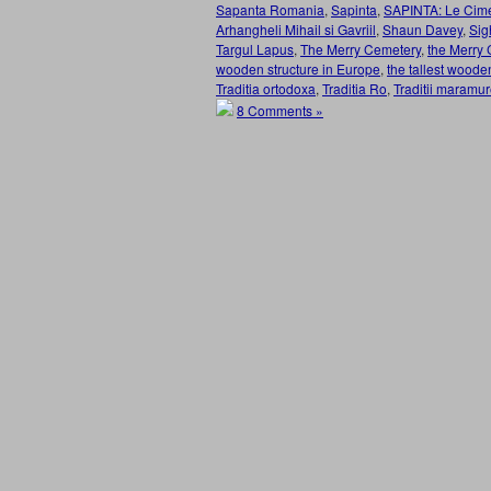
Sapanta Romania
,
Sapinta
,
SAPINTA: Le Cime
Arhangheli Mihail si Gavriil
,
Shaun Davey
,
Sig
Targul Lapus
,
The Merry Cemetery
,
the Merry 
wooden structure in Europe
,
the tallest woode
Traditia ortodoxa
,
Traditia Ro
,
Traditii maramu
8 Comments »