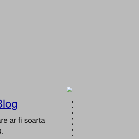
Blog
e ar fi soarta
B.