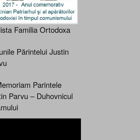
ista Familia Ortodoxa
nile Părintelui Justin
vu
Memoriam Parintele
tin Parvu – Duhovnicul
mului