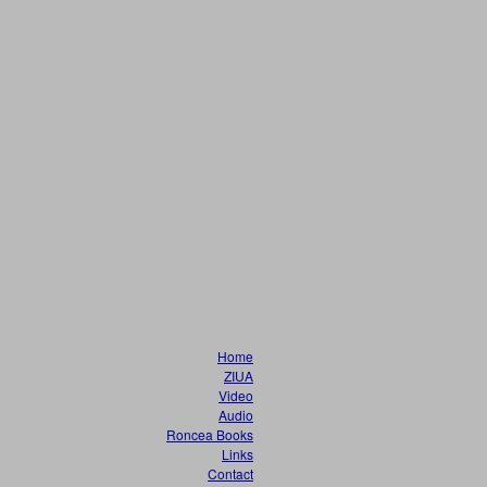
Home
ZIUA
Video
Audio
Roncea Books
Links
Contact