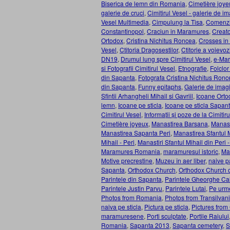
Biserica de lemn din Romania
,
Cimetière joye
galerie de cruci
,
Cimitirul Vesel - galerie de im
Vesel Multimedia
,
Cimpulung la Tisa
,
Comenzi
Constantinopol
,
Craciun in Maramures
,
Creato
Ortodox
,
Cristina Nichitus Roncea
,
Crosses in
Vesel
,
Ctitoria Dragosestilor
,
Ctitorie a voievoz
DN19
,
Drumul lung spre Cimitirul Vesel
,
e-Ma
si Fotografii Cimitirul Vesel
,
Etnografie
,
Folclo
din Sapanta
,
Fotografa Cristina Nichitus Ronc
din Sapanta
,
Funny epitaphs
,
Galerie de imagi
Sfintii Arhangheli Mihail si Gavriil
,
Icoane Orto
lemn
,
Icoane pe sticla
,
Icoane pe sticla Sapan
Cimitirul Vesel
,
Informații și poze de la Cimitir
Cimetière joyeux
,
Manastirea Barsana
,
Manast
Manastirea Sapanta Peri
,
Manastirea Sfantul 
Mihail - Peri
,
Manastiri Sfantul Mihail din Peri
Maramures Romania
,
maramuresul istoric
,
Mar
Motive precrestine
,
Muzeu în aer liber
,
naive p
Sapanta
,
Orthodox Church
,
Orthodox Church 
Parintele din Sapanta
,
Parintele Gheorghe Ca
Parintele Justin Parvu
,
Parintele Lutai
,
Pe urme
Photos from Romania
,
Photos from Transilvan
naiva pe sticla
,
Pictura pe sticla
,
Pictures from 
maramuresene
,
Porti sculptate
,
Portile Raiului
Romania
,
Sapanta 2013
,
Sapanta cemetery
,
S