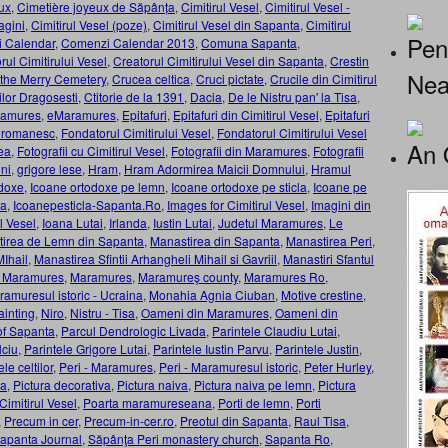
ux
,
Cimetière joyeux de Săpânța
,
Cimitirul Vesel
,
Cimitirul Vesel -
agini
,
Cimitirul Vesel (poze)
,
Cimitirul Vesel din Sapanta
,
Cimitirul
Pen
 Calendar
,
Comenzi Calendar 2013
,
Comuna Sapanta
,
rul Cimitirului Vesel
,
Creatorul Cimitirului Vesel din Sapanta
,
Crestin
Nea
 the Merry Cemetery
,
Crucea celtica
,
Cruci pictate
,
Crucile din Cimitirul
ilor Dragosesti
,
Ctitorie de la 1391
,
Dacia
,
De le Nistru pan' la Tisa
,
ramures
,
eMaramures
,
Epitafuri
,
Epitafuri din Cimitirul Vesel
,
Epitafuri
r romanesc
,
Fondatorul Cimitirului Vesel
,
Fondatorul Cimitirului Vesel
An 
ea
,
Fotografii cu Cimitirul Vesel
,
Fotografii din Maramures
,
Fotografii
ni
,
grigore lese
,
Hram
,
Hram Adormirea Maicii Domnului
,
Hramul
doxe
,
Icoane ortodoxe pe lemn
,
Icoane ortodoxe pe sticla
,
Icoane pe
ta
,
Icoanepesticla-Sapanta.Ro
,
Images for Cimitirul Vesel
,
Imagini din
ul Vesel
,
Ioana Lutai
,
Irlanda
,
Iustin Lutai
,
Judetul Maramures
,
Le
irea de Lemn din Sapanta
,
Manastirea din Sapanta
,
Manastirea Peri
,
MIhail
,
Manastirea Sfintii Arhangheli Mihail si Gavriil
,
Manastiri Sfantul
 - Maramures
,
Maramures
,
Maramureş county
,
Maramures Ro
,
amuresul istoric - Ucraina
,
Monahia Agnia Ciuban
,
Motive crestine
,
ainting
,
Niro
,
Nistru - Tisa
,
Oameni din Maramures
,
Oameni din
of Sapanta
,
Parcul Dendrologic Livada
,
Parintele Claudiu Lutai
,
lciu
,
Parintele Grigore Lutai
,
Parintele Iustin Parvu
,
Parintele Justin
,
le celtilor
,
Peri - Maramures
,
Peri - Maramuresul istoric
,
Peter Hurley
,
ia
,
Pictura decorativa
,
Pictura naiva
,
Pictura naiva pe lemn
,
Pictura
Cimitirul Vesel
,
Poarta maramureseana
,
Porti de lemn
,
Porti
,
Precum in cer
,
Precum-in-cer.ro
,
Preotul din Sapanta
,
Raul Tisa
,
apanta Journal
,
Săpânţa Peri monastery church
,
Sapanta Ro
,