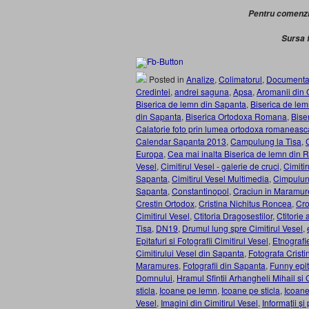
Pentru comenz
Sursa 
Posted in
Analize
,
Colimatorul
,
Documenta
Credintei
,
andrei saguna
,
Apsa
,
Aromanii din
Biserica de lemn din Sapanta
,
Biserica de lem
din Sapanta
,
Biserica Ortodoxa Romana
,
Bise
Calatorie foto prin lumea ortodoxa romaneasc
Calendar Sapanta 2013
,
Campulung la Tisa
,
Europa
,
Cea mai inalta Biserica de lemn din
Vesel
,
Cimitirul Vesel - galerie de cruci
,
Cimitir
Sapanta
,
Cimitirul Vesel Multimedia
,
Cimpulun
Sapanta
,
Constantinopol
,
Craciun in Maramur
Crestin Ortodox
,
Cristina Nichitus Roncea
,
Cro
Cimitirul Vesel
,
Ctitoria Dragosestilor
,
Ctitorie
Tisa
,
DN19
,
Drumul lung spre Cimitirul Vesel
,
Epitafuri si Fotografii Cimitirul Vesel
,
Etnografi
Cimitirului Vesel din Sapanta
,
Fotografa Crist
Maramures
,
Fotografii din Sapanta
,
Funny epi
Domnului
,
Hramul Sfintii Arhangheli Mihail si G
sticla
,
Icoane pe lemn
,
Icoane pe sticla
,
Icoane
Vesel
,
Imagini din Cimitirul Vesel
,
Informații și