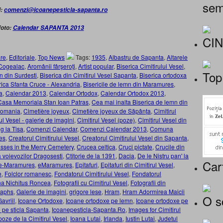
sem
i:
comenzi@icoanepesticla-sapanta.ro
foto:
Calendar SAPANTA 2013
CI
re
,
Editoriale
,
Top News
Tags:
1935
,
Albastru de Sapanta
,
Altarele
 Cogealac
,
Aromânii fârşeroţi
,
Artist popular
,
Biserica Cimitirului Vesel
,
Top
n din Surdesti
,
Biserica din Cimitirul Vesel Sapanta
,
Biserica ortodoxa
rica Sfanta Cruce - Alexandria
,
Bisericile de lemn din Maramures
,
a
,
Calendar 2013
,
Calendar Ortodox
,
Calendar Ortodox 2013
,
Casa Memoriala Stan Ioan Patras
,
Cea mai inalta Biserica de lemn din
 Romania
,
Cimetière joyeux
,
Cimetière joyeux de Săpânța
,
Cimitirul
ul Vesel - galerie de imagini
,
Cimitirul Vesel (poze)
,
Cimitirul Vesel din
g la Tisa
,
Comenzi Calendar
,
Comenzi Calendar 2013
,
Comuna
es
,
Creatorul Cimitirului Vesel
,
Creatorul Cimitirului Vesel din Sapanta
,
sses in the Merry Cemetery
,
Crucea celtica
,
Cruci pictate
,
Crucile din
 a voievozilor Dragosesti
,
Ctitorie de la 1391
,
Dacia
,
De le Nistru pan' la
Car
e-Maramures
,
eMaramures
,
Epitafuri
,
Epitafuri din Cimitirul Vesel
,
e
,
Folclor romanesc
,
Fondatorul Cimitirului Vesel
,
Fondatorul
ina Nichitus Roncea
,
Fotografii cu Cimitirul Vesel
,
Fotografii din
taphs
,
Galerie de imagini
,
grigore lese
,
Hram
,
Hram Adormirea Maicii
O s
avriil
,
Icoane Ortodoxe
,
Icoane ortodoxe pe lemn
,
Icoane ortodoxe pe
 pe sticla Sapanta
,
Icoanepesticla-Sapanta.Ro
,
Images for Cimitirul
 poze de la Cimitirul Vesel
,
Ioana Lutai
,
Irlanda
,
Iustin Lutai
,
Judetul