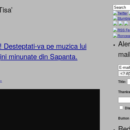
Tisa’
Aler
 Desteptati-va pe muzica lui
mai
ini minunate din Sapanta.
 »
Title:
Thanks
Dis
Button 
Red