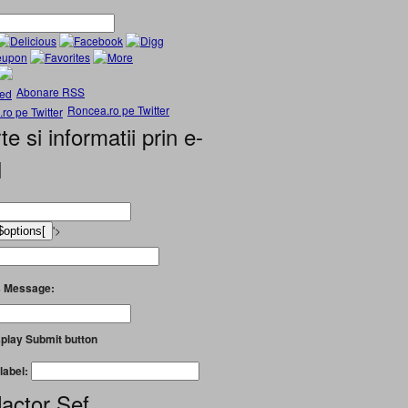
Abonare RSS
Roncea.ro pe Twitter
te si informatii prin e-
l
'>
 Message:
play Submit button
label:
actor Șef