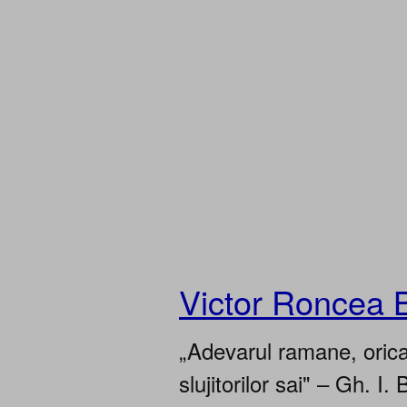
Victor Roncea 
„Adevarul ramane, oricar
slujitorilor sai" – Gh. I. 