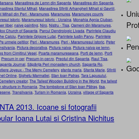
Barsana
,
Manastirea de Lemn din Sapanta
,
Manastirea din Sapanta
,
astirea Sfantul MIhail
,
Manastirea Sfintii Arhangheli Mihail si Gavriil
,
Uniu
ul Mihail din Peri - Maramures
,
Maramures
,
Maramureş county
,
esul istoric
,
Maramuresul istoric - Ucraina
,
Monahia Agnia Ciuban
,
Prof
er liber
,
naive painting
,
Niro
,
Nistru - Tisa
,
Oameni din Maramures
,
dox Church of Sapanta
,
Parcul Dendrologic Livada
,
Parintele Claudiu
he Calciu
,
Parintele Grigore Lutai
,
Parintele Iustin Parvu
,
Parintele
Pe urmele celtilor
,
Peri - Maramures
,
Peri - Maramuresul istoric
,
Peter
Pen
nsilvania
,
Pictura decorativa
,
Pictura naiva
,
Pictura naiva pe lemn
,
es from Cimitirul Vesel
,
Poarta maramureseana
,
Porti de lemn
,
Porti
,
Precum in cer
,
Precum-in-cer.ro
,
Preotul din Sapanta
,
Raul Tisa
,
apanta Journal
,
Săpânţa Peri monastery church
,
Sapanta Ro
,
Goo
tiere Joyeux - The Merry Cemetery
,
sfanta maria
,
Sfanta Marie
,
Sfintii
het Online
,
Sighetu Marmatiei
,
Stan Ioan Patras
,
Tara Lapusului
,
Cemetery creator
,
The Tallest Wooden Building in the World
,
the tallest
n structure in Romania
,
The tombstone of Stan Ioan Pătraş
,
tisa
,
resene
,
Transilvania
,
Turism in Romania
,
Ucraina
,
village of Sapanta
TA 2013. Icoane si fotografii
ular Ioana Lutai si Cristina Nichitus