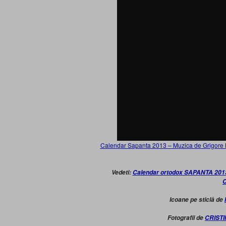
Calendar Sapanta 2013 – Muzica de Grigore Le
Vedeti:
Calendar ortodox SAPANTA 2013. I
C
Icoane pe sticlă de
Fotografii de
CRIST