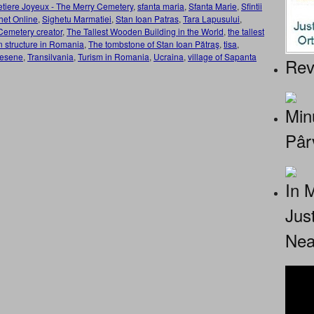
tiere Joyeux - The Merry Cemetery
,
sfanta maria
,
Sfanta Marie
,
Sfintii
het Online
,
Sighetu Marmatiei
,
Stan Ioan Patras
,
Tara Lapusului
,
Cemetery creator
,
The Tallest Wooden Building in the World
,
the tallest
n structure in Romania
,
The tombstone of Stan Ioan Pătraş
,
tisa
,
resene
,
Transilvania
,
Turism in Romania
,
Ucraina
,
village of Sapanta
Rev
Minu
Pâr
In 
Jus
Nea