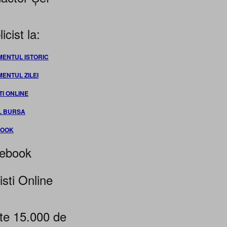
icist la:
MENTUL ISTORIC
MENTUL ZILEI
TI ONLINE
L BURSA
BOOK
ebook
isti Online
te 15.000 de