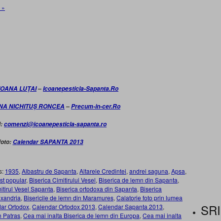
 »
IOANA LUŢAI
–
Icoanepesticla-Sapanta.Ro
INA NICHITUŞ RONCEA
–
Precum-in-cer.Ro
i:
comenzi@icoanepesticla-sapanta.ro
foto:
Calendar SAPANTA 2013
s:
1935
,
Albastru de Sapanta
,
Altarele Credintei
,
andrei saguna
,
Apsa
,
ist popular
,
Biserica Cimitirului Vesel
,
Biserica de lemn din Sapanta
,
mitirul Vesel Sapanta
,
Biserica ortodoxa din Sapanta
,
Biserica
exandria
,
Bisericile de lemn din Maramures
,
Calatorie foto prin lumea
SRI
ar Ortodox
,
Calendar Ortodox 2013
,
Calendar Sapanta 2013
,
 Patras
,
Cea mai inalta Biserica de lemn din Europa
,
Cea mai inalta