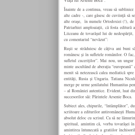
Viața lui Arsenie Boca”.
Înainte de a continua, vreau să subliniez 
alte cadre -, care găsesc de cuviință să s
alte orașe, în numele Ortodoxiei (!), de d
Patriarhiei amploaiații, că fosta editură 
Liiceanu de tovarășul lui de nedespărțit,
cu comentariul “nevăzut”:
Rușii se străduiesc de câțiva ani buni 
românesc și în sufletele românilor. O fac
sufletul cuceriților”. Mai nou, un ungu
minte ascultând de aberația “europeană” a
menit să netezească calea mediatică spre
entități, Rusia și Ungaria. Tatiana Nic
merge pe urme șenilatului Humanitas pent
– al României autentice. Evident, luat d
succesorilor săi: Părintele Arsenie Boca.
Subiect ales, chipurile, “întâmplător”, d
scriitoare a editurilor antiromâneşti Hum
absolut deloc cu scrisul. Ca să ne lămurim
spiritual, amintim că, vorba tovarășei î
amintirea întunecată a gratiilor închisor