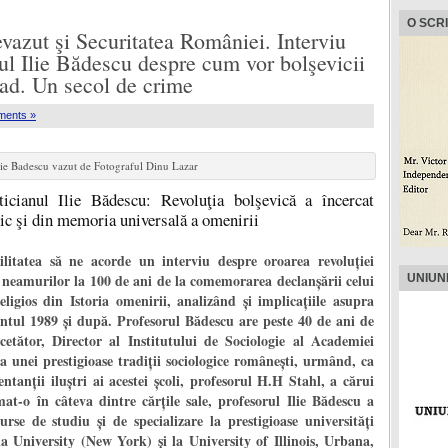
O SCR
vazut şi Securitatea României. Interviu
ul Ilie Bădescu despre cum vor bolşevicii
iad. Un secol de crime
ments »
lie Badescu vazut de Fotograful Dinu Lazar
cianul Ilie Bădescu: Revoluţia bolşevică a încercat
zic şi din memoria universală a omenirii
litatea să ne acorde un interviu despre oroarea revoluţiei
lor neamurilor la 100 de ani de la comemorarea declanşării celui
UNIUN
ligios din Istoria omenirii, analizând şi implicaţiile asupra
entul 1989 şi după. Profesorul Bădescu are peste 40 de ani de
cetător, Director al Institutului de Sociologie al Academiei
 unei prestigioase tradiţii sociologice româneşti, urmând, ca
ntanţii iluştri ai acestei şcoli, profesorul H.H Stahl, a cărui
t-o în câteva dintre cărţile sale, profesorul Ilie Bădescu a
urse de studiu şi de specializare la prestigioase universităţi
University (New York) şi la University of Illinois, Urbana,