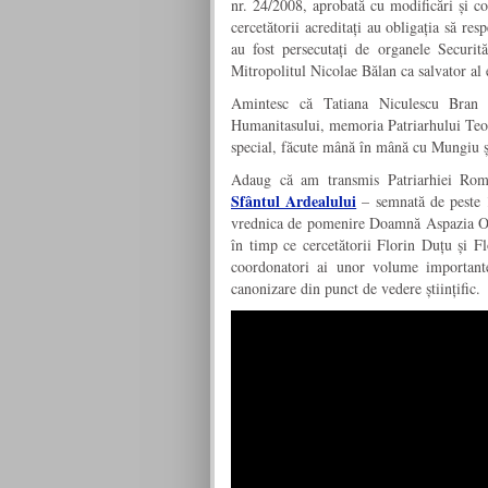
nr. 24/2008, aprobată cu modificări și c
cercetătorii acreditați au obligația să res
au fost persecutați de organele Securit
Mitropolitul Nicolae Bălan ca salvator al 
Amintesc că Tatiana Niculescu Bran 
Humanitasului, memoria Patriarhului Teoct
special, făcute mână în mână cu Mungiu ș
Adaug că am transmis Patriarhiei R
Sfântul Ardealului
– semnată de peste 1
vrednica de pomenire Doamnă Aspazia Oțel
în timp ce cercetătorii Florin Duțu și 
coordonatori ai unor volume importante
canonizare din punct de vedere științific.