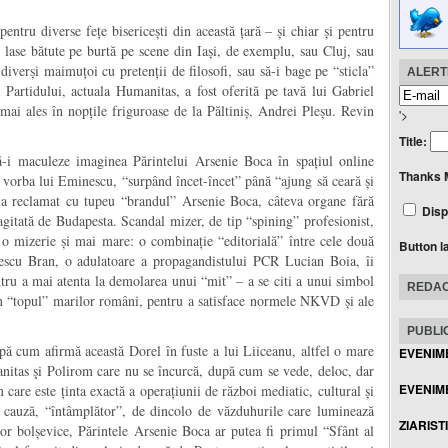
pentru diverse fețe bisericești din această țară – și chiar și pentru
e lase bătute pe burtă pe scene din Iași, de exemplu, sau Cluj, sau
iverși maimuțoi cu pretenții de filosofi, sau să-i bage pe “sticla”
ALERTE
a Partidului, actuala Humanitas, a fost oferită pe tavă lui Gabriel
 mai ales în nopțile friguroase de la Păltiniș, Andrei Pleșu. Revin
'>
Title:
să-i maculeze imaginea Părintelui Arsenie Boca în spațiul online
Thanks 
, vorba lui Eminescu, “surpând încet-încet” până “ajung să ceară și
r a reclamat cu tupeu “brandul” Arsenie Boca, câteva organe fără
Disp
gitată de Budapesta. Scandal mizer, de tip “spining” profesionist,
 o mizerie și m
ai mare: o combinație “editorială” între cele două
Button l
ulescu Bran, o adulatoare a propagandistului PCR Lucian Boia, îi
ru a mai atenta la demolarea unui “mit” – a se citi a unui simbol
REDAC
in “topul” marilor români, pentru a satisface normele NKVD și ale
PUBLIC
upă cum afirmă această Dorel în fuste a lui Liiceanu, altfel o mare
EVENIM
anitas şi Polirom care nu se încurcă, după cum se vede, deloc, dar
EVENIME
 care este ținta exactă a operațiunii de război mediatic, cultural și
n cauză, “întâmplător”, de dincolo de văzduhurile care luminează
ZIARIST
ilor bolșevice, Părintele Arsenie Boca ar putea fi primul “Sfânt al