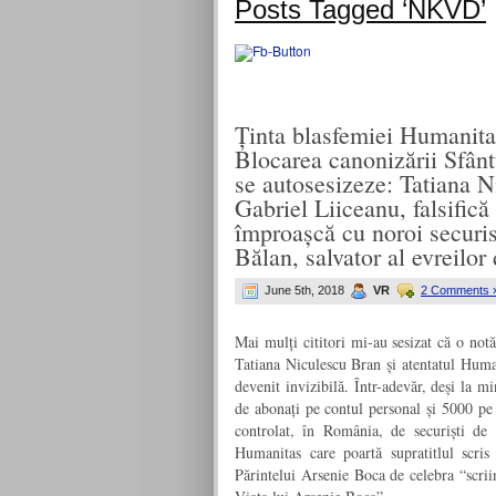
Posts Tagged ‘NKVD’
Ținta blasfemiei Humanita
Blocarea canonizării Sfân
se autosesizeze: Tatiana N
Gabriel Liiceanu, falsifică
împroașcă cu noroi securi
Bălan, salvator al evreilo
June 5th, 2018
VR
2 Comments 
Mai mulți cititori mi-au sesizat că o not
Tatiana Niculescu Bran și atentatul Huma
devenit invizibilă. Într-adevăr, deși la 
de abonați pe contul personal și 5000 pe 
controlat, în România, de securiști de
Humanitas care poartă supratitlul scris
Părintelui Arsenie Boca de celebra “scrii