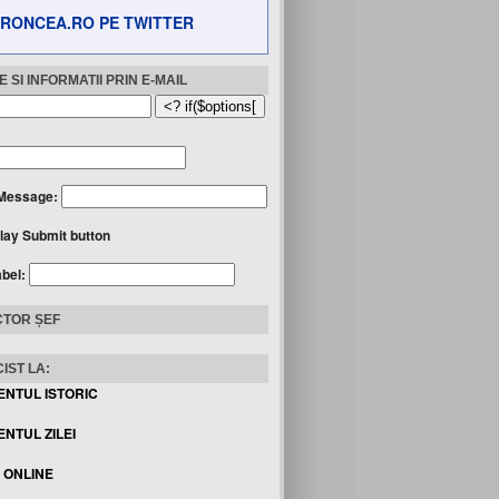
RONCEA.RO PE TWITTER
 SI INFORMATII PRIN E-MAIL
Message:
lay Submit button
abel:
TOR ȘEF
IST LA:
ENTUL ISTORIC
NTUL ZILEI
I ONLINE