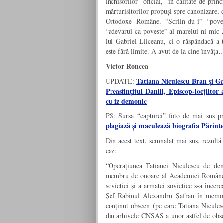
închisorilor” oficial, în calitate de prin
mărturisitorilor propuși spre canonizare, d
Ortodoxe Române. “Scriin-du-i” “poves
“adevarul ca poveste” al marelui ni-mic 
lui Gabriel Liiceanu, ci o răspândacă a t
este fără limite. A avut de la cine învăța
Victor Roncea
Tatiana Niculescu Bran și Ga
UPDATE:
Preasfințitul Daniil, Episcop-locțiito
cu iz demonic
PS: Sursa “capturei” foto de mai sus p
plagiază și maculează biografia Pă
Din acest text, semnalat mai sus, rezultă
caz:
“
Operațiunea Tatianei Niculescu de den
membru de onoare al Academiei Române, e
sovietici și a armatei sovietice s-a înce
Șef Rabinul Alexandru Șafran în memorii
conținut obscen (pe care Tatiana Niculesc
din arhivele CNSAS a unor astfel de obsce