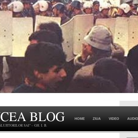
NCEA BLOG
HOME
ZIUA
VIDEO
AUDI
JITORILOR SAI" – GH. I. B.
CONTACT