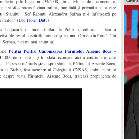
ompletări prin Legea nr.293/2008, „în activitatea de documentare,
CINE 
pecte și să ocrotească viața intima, familială și privată a celor care
ății Statului”. Șef Rabinul Alexandru Șafran ni-l înfățișează pe
evreilor.
” (Drd
Florin Duțu
)
a batjocorit în mod similar, la Polirom, editura tandem a
ist (de restul porcăriilor anti-creștine, anti-Ortodoxia Română în
i Șerban, nici nu mai amintim).
Petiția Pentru Canonizarea Părintelui Arsenie Boca –
omâne
5.000 de români – și totodată recomand aici o emisiune în care
 Petrescu mărturisește despre sfințenia Părintelui Arsenie Boca,
Florian Bichir, fost membru al Colegiului CNSAS, ambii autori și
 despre viața Părintelui Arsenie Boca, tratează propunerea de