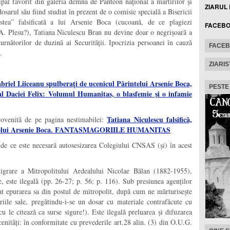
cipal favorit din galeria demnă de Panteon național a martirilor și
ZIARUL
osarul său fiind studiat în prezent de o comisie specială a Bisericii
tea” falsificată a lui Arsenie Boca (cucoană, de ce plagiezi
FACEB
A. Plesu?), Tatiana Niculescu Bran nu devine doar o negrișoară a
urnătorilor de duzină ai Securității. Ipocrizia persoanei în cauză
FACE
…
ZIARIS
briel Liiceanu spulberați de ucenicul Părintelui Arsenie Boca,
PESTE
r al Daciei Felix: Volumul Humanitas, o blasfemie şi o infamie
Tatiana Niculescu falsifică,
rovenită de pe pagina nestimabilei:
rintelui Arsenie Boca. FANTASMAGORIILE HUMANITAS
 de ce este necesară autosesizarea Colegiului CNSAS (și) în acest
igrare a Mitropolitului Ardealului Nicolae Bălan (1882-1955),
ste ilegală (pp. 26-27; p. 56; p. 116). Sub presiunea agenților
rcat epurarea sa din postul de mitropolit, după cum ne mărturisește
le sale, pregătindu-i-se un dosar cu materiale contrafăcute cu
u le citează ca surse sigure!). Este ilegală preluarea și difuzarea
nități: în conformitate cu prevederile art.28 alin. (3) din O.U.G.