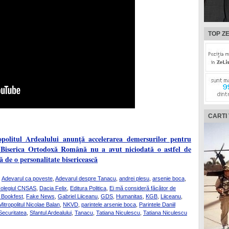
TOP ZE
CARTI
opolitul Ardealului anunță accelerarea demersurilor pentru
: Biserica Ortodoxă Română nu a avut niciodată o astfel de
ță de o personalitate bisericească
:
Adevarul ca poveste
,
Adevarul despre Tanacu
,
andrei plesu
,
arsenie boca
,
olegiul CNSAS
,
Dacia Felix
,
Editura Politica
,
Ei mă consideră făcător de
 Bookfest
,
Fake News
,
Gabriel Liiceanu
,
GDS
,
Humanitas
,
KGB
,
Liiceanu
,
Mitropolitul Nicolae Balan
,
NKVD
,
parintele arsenie boca
,
Parintele Daniil
Securitatea
,
Sfantul Ardealului
,
Tanacu
,
Tatiana Niculescu
,
Tatiana Niculescu