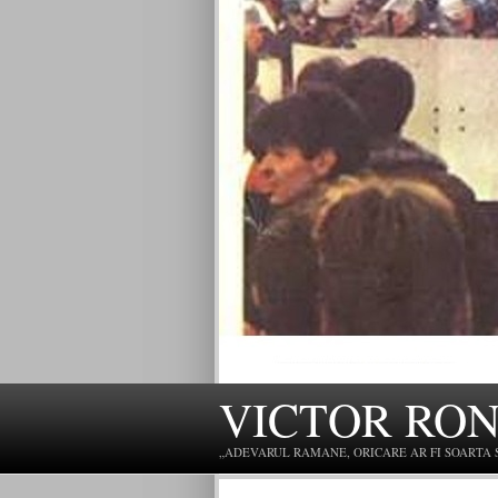
VICTOR RO
„ADEVARUL RAMANE, ORICARE AR FI SOARTA SLU