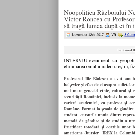
Noopolitica Războiului Ne
Victor Roncea cu Profesor
să tragă lumea după ei în 
November 12th, 2017
VR
3 Com
Profesorul I
INTERVIU-eveniment cu geopoliti
eliminarea omului iudeo-creştin, fi
Profesorul Ilie Bădescu a avut amabi
bolşevice şi efectele ei asupra suflete
mai mare genocid etnic, cultural şi re
securităţii României, inclusiv la mom
carieră academică, ca profesor şi cer
Române. Format la şcoala de gândire a
student, cursurile unuia dintre repreze
metodă de gândire şi de studiu a urma
fructificat totodată şi ocaziile unor b
americane (bursier IREX la Columbia 