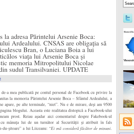
s la adresa Părintelui Arsenie Boca:
tului Ardealului. CNSAS are obligația să
iculescu Bran, o Luciana Boia a lui
 ticălos viața lui Arsenie Boca și
stic memoria Mitropolitului Nicolae
r din sudul Transilvaniei. UPDATE
»
ă de-a mea publicată pe contul personal de Facebook cu privire la
nitas la memoria Părintelui Arsenie Boca – Sfântul Ardealului, a
mine apare, pe alte terminale, “niet”. Nu e de mirare, deși am 9500
pagina blogului. Aceasta este realitatea distopică a Facebook-ului
 neam prost. Reiau așadar aici comentariul despre Fakebook-ul
 cu mânuța lui de un turnător al Securității și atribuit în fals
n-du-șitoare” a lui Liiceanu: “
Ei mă consideră făcător de minuni
.