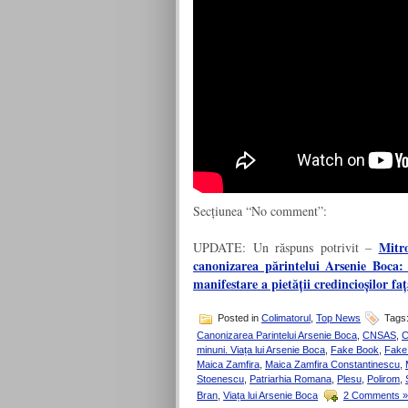
Secțiunea “No comment”:
Mitr
UPDATE: Un răspuns potrivit –
canonizarea părintelui Arsenie Boca
manifestare a pietății credincioșilor fa
Posted in
Colimatorul
,
Top News
Tags
Canonizarea Parintelui Arsenie Boca
,
CNSAS
,
C
minuni. Viața lui Arsenie Boca
,
Fake Book
,
Fake
Maica Zamfira
,
Maica Zamfira Constantinescu
,
Stoenescu
,
Patriarhia Romana
,
Plesu
,
Polirom
,
Bran
,
Viața lui Arsenie Boca
2 Comments »