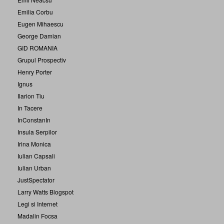
Emilia Corbu
Eugen Mihaescu
George Damian
GID ROMANIA
Grupul Prospectiv
Henry Porter
Ignus
Ilarion Tiu
In Tacere
InConstanIn
Insula Serpilor
Irina Monica
Iulian Capsali
Iulian Urban
JustSpectator
Larry Watts Blogspot
Legi si Internet
Madalin Focsa