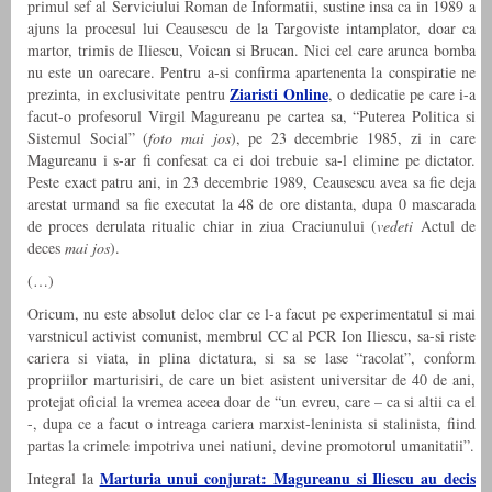
primul sef al Serviciului Roman de Informatii, sustine insa ca in 1989 a
ajuns la procesul lui Ceausescu de la Targoviste intamplator, doar ca
martor, trimis de Iliescu, Voican si Brucan. Nici cel care arunca bomba
nu este un oarecare. Pentru a-si confirma apartenenta la conspiratie ne
Ziaristi Online
prezinta, in exclusivitate pentru
, o dedicatie pe care i-a
facut-o profesorul Virgil Magureanu pe cartea sa, “Puterea Politica si
Sistemul Social” (
foto mai jos
), pe 23 decembrie 1985, zi in care
Magureanu i s-ar fi confesat ca ei doi trebuie sa-l elimine pe dictator.
Peste exact patru ani, in 23 decembrie 1989, Ceausescu avea sa fie deja
arestat urmand sa fie executat la 48 de ore distanta, dupa 0 mascarada
de proces derulata ritualic chiar in ziua Craciunului (
vedeti
Actul de
deces
mai jos
).
(…)
Oricum, nu este absolut deloc clar ce l-a facut pe experimentatul si mai
varstnicul activist comunist, membrul CC al PCR Ion Iliescu, sa-si riste
cariera si viata, in plina dictatura, si sa se lase “racolat”, conform
propriilor marturisiri, de care un biet asistent universitar de 40 de ani,
protejat oficial la vremea aceea doar de “un evreu, care – ca si altii ca el
-, dupa ce a facut o intreaga cariera marxist-leninista si stalinista, fiind
partas la crimele impotriva unei natiuni, devine promotorul umanitatii”.
Marturia unui conjurat: Magureanu si Iliescu au decis
Integral la