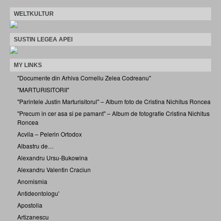
WELTKULTUR
SUSTIN LEGEA APEI
MY LINKS
"Documente din Arhiva Corneliu Zelea Codreanu"
"MARTURISITORII"
"Parintele Justin Marturisitorul" – Album foto de Cristina Nichitus Roncea
"Precum in cer asa si pe pamant" – Album de fotografie Cristina Nichitus
Roncea
Acvila – Pelerin Ortodox
Albastru de…
Alexandru Ursu-Bukowina
Alexandru Valentin Craciun
Anomismia
Antideontologu'
Apostolia
Artizanescu