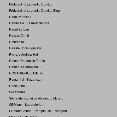
Pridvorul lui Laurentiu Dumitru
Pridvorul lui Laurentiu Dumitru Blog
Radu Portocala
Randuiala lui Ernest Bernea
Raoul Sorban
Razvan Zamfir
Refresh.ro
Revista Sociologia Azi
Richard Andrew Hall
Roman Ortodox in Franta
Romania Carnavalului
ROMANIA-RUSIA.INFO
Romanii din Kazahstan
Roncea.net
Secareanu
Secretele istoriei cu Alexandru Moraru
SEOlium – Laboratorium
Sf. Munte Athos – Pemptousia – Vatoped
Sfantul Munte Athos