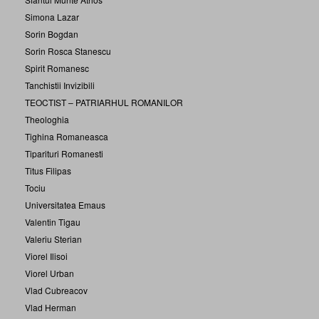
Simona Lazar
Sorin Bogdan
Sorin Rosca Stanescu
Spirit Romanesc
Tanchistii Invizibili
TEOCTIST – PATRIARHUL ROMANILOR
Theologhia
Tighina Romaneasca
Tiparituri Romanesti
Titus Filipas
Tociu
Universitatea Emaus
Valentin Tigau
Valeriu Sterian
Viorel Ilisoi
Viorel Urban
Vlad Cubreacov
Vlad Herman