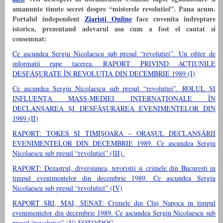
amanunte tinute secret despre “misterele revolutiei”. Pana acum.
Portalul independent
Ziaristi Online
face cuvenita indreptare
istorica, prezentand adevarul asa cum a fost el cautat si
consemnat:
Ce ascundea Sergiu Nicolaescu sub presul “revolutiei”. Un ofiter de
informatii rupe tacerea. RAPORT PRIVIND ACŢIUNILE
DESFĂŞURATE ÎN REVOLUŢIA DIN DECEMBRIE 1989 (I)
Ce ascundea Sergiu Nicolaescu sub presul “revolutiei”. ROLUL ŞI
INFLUENŢA MASS-MEDIEI INTERNAŢIONALE ÎN
DECLANŞAREA ŞI DESFĂŞURAREA EVENIMENTELOR DIN
1989 (II)
RAPORT: TOKES SI TIMIŞOARA – ORAŞUL DECLANŞĂRII
EVENIMENTELOR DIN DECEMBRIE 1989. Ce ascundea Sergiu
Nicolaescu sub presul “revolutiei” (III).
RAPORT: Dezastrul, diversiunea, teroristii si crimele din Bucuresti in
timpul evenimentelor din decembrie 1989. Ce ascundea Sergiu
Nicolaescu sub presul “revolutiei” (IV)
RAPORT SRI, MAI, SENAT: Crimele din Cluj Napoca in timpul
evenimentelor din decembrie 1989. Ce ascundea Sergiu Nicolaescu sub
presul “revolutiei” (V) FOTO/DOC