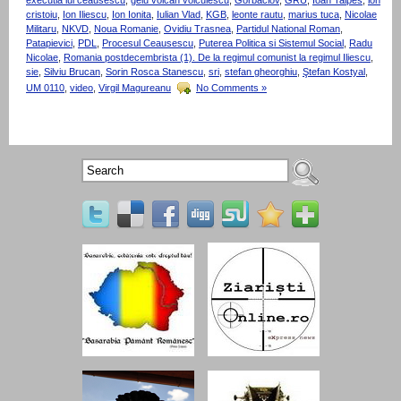
cristoiu
,
Ion Iliescu
,
Ion Ionita
,
Iulian Vlad
,
KGB
,
leonte rautu
,
marius tuca
,
Nicolae
Militaru
,
NKVD
,
Noua Romanie
,
Ovidiu Trasnea
,
Partidul National Roman
,
Patapievici
,
PDL
,
Procesul Ceausescu
,
Puterea Politica si Sistemul Social
,
Radu
Nicolae
,
Romania postdecembrista (1). De la regimul comunist la regimul Iliescu
,
sie
,
Silviu Brucan
,
Sorin Rosca Stanescu
,
sri
,
stefan gheorghiu
,
Ştefan Kostyal
,
UM 0110
,
video
,
Virgil Magureanu
No Comments »