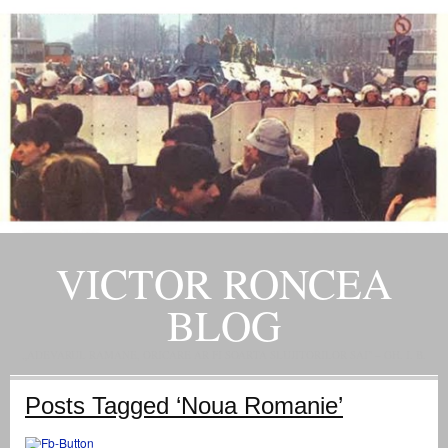
VICTOR RONCEA
BLOG
„ADEVARUL RAMANE, ORICARE AR FI SOARTA SLUJITORILOR SAI" – GH. I. B.
Posts Tagged ‘Noua Romanie’