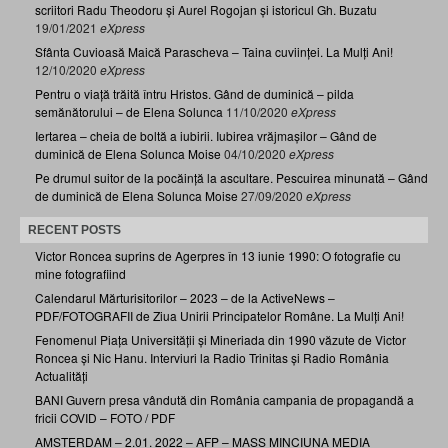
scriitori Radu Theodoru și Aurel Rogojan și istoricul Gh. Buzatu
19/01/2021
eXpress
Sfânta Cuvioasă Maică Parascheva – Taina cuviinței. La Mulți Ani!
12/10/2020
eXpress
Pentru o viață trăită întru Hristos. Gând de duminică – pilda
semănătorului – de Elena Solunca
11/10/2020
eXpress
Iertarea – cheia de boltă a iubirii. Iubirea vrăjmașilor – Gând de
duminică de Elena Solunca Moise
04/10/2020
eXpress
Pe drumul suitor de la pocăință la ascultare. Pescuirea minunată – Gând
de duminică de Elena Solunca Moise
27/09/2020
eXpress
RECENT POSTS
Victor Roncea suprins de Agerpres în 13 iunie 1990: O fotografie cu
mine fotografiind
Calendarul Mărturisitorilor – 2023 – de la ActiveNews –
PDF/FOTOGRAFII de Ziua Unirii Principatelor Române. La Mulți Ani!
Fenomenul Piața Universității și Mineriada din 1990 văzute de Victor
Roncea și Nic Hanu. Interviuri la Radio Trinitas și Radio România
Actualități
BANI Guvern presa vândută din România campania de propagandă a
fricii COVID – FOTO / PDF
AMSTERDAM – 2.01. 2022 – AFP – MASS MINCIUNA MEDIA