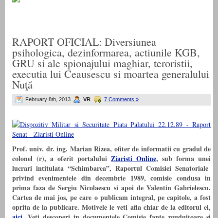
RAPORT OFICIAL: Diversiunea
psihologica, dezinformarea, actiunile KGB,
GRU si ale spionajului maghiar, teroristii,
executia lui Ceausescu si moartea generalului
Nuţă
February 8th, 2013
VR
7 Comments »
Prof. univ. dr. ing. Marian Rizea, ofiter de informatii cu gradul de
colonel (r), a oferit portalului
Ziaristi Online
, sub forma unei
lucrari intitulata “Schimbarea”, Raportul Comisiei Senatoriale
privind evenimentele din decembrie 1989, comisie condusa in
prima faza de Sergiu Nicolaescu si apoi de Valentin Gabrielescu.
Cartea de mai jos, pe care o publicam integral, pe capitole, a fost
oprita de la publicare. Motivele le veti afla chiar de la editorul ei,
aici.
Veti descoperi in documentele Comisie fapte zguduitoare si