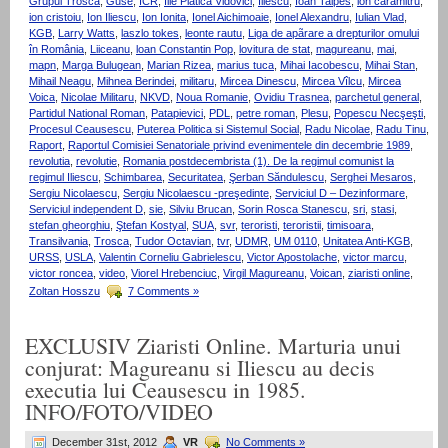
Grupul Trosca
,
Guse
,
ICR
,
Ilie Plătică Vidovici
,
Iliescu
,
Ioan Talpes
,
ion caramitru
,
ion cristoiu
,
Ion Iliescu
,
Ion Ionita
,
Ionel Aichimoaie
,
Ionel Alexandru
,
Iulian Vlad
,
KGB
,
Larry Watts
,
laszlo tokes
,
leonte rautu
,
Liga de apãrare a drepturilor omului
în România
,
Liiceanu
,
loan Constantin Pop
,
lovitura de stat
,
magureanu
,
mai
,
mapn
,
Marga Bulugean
,
Marian Rizea
,
marius tuca
,
Mihai Iacobescu
,
Mihai Stan
,
Mihail Neagu
,
Mihnea Berindei
,
militaru
,
Mircea Dinescu
,
Mircea Vîlcu
,
Mircea
Voica
,
Nicolae Militaru
,
NKVD
,
Noua Romanie
,
Ovidiu Trasnea
,
parchetul general
,
Partidul National Roman
,
Patapievici
,
PDL
,
petre roman
,
Plesu
,
Popescu Necşeşti
,
Procesul Ceausescu
,
Puterea Politica si Sistemul Social
,
Radu Nicolae
,
Radu Tinu
,
Raport
,
Raportul Comisiei Senatoriale privind evenimentele din decembrie 1989
,
revolutia
,
revolutie
,
Romania postdecembrista (1). De la regimul comunist la
regimul Iliescu
,
Schimbarea
,
Securitatea
,
Şerban Săndulescu
,
Serghei Mesaros
,
Sergiu Nicolaescu
,
Sergiu Nicolaescu -preşedinte
,
Serviciul D – Dezinformare
,
Serviciul independent D
,
sie
,
Silviu Brucan
,
Sorin Rosca Stanescu
,
sri
,
stasi
,
stefan gheorghiu
,
Ştefan Kostyal
,
SUA
,
svr
,
teroristi
,
teroristii
,
timisoara
,
Transilvania
,
Trosca
,
Tudor Octavian
,
tvr
,
UDMR
,
UM 0110
,
Unitatea Anti-KGB
,
URSS
,
USLA
,
Valentin Corneliu Gabrielescu
,
Victor Apostolache
,
victor marcu
,
victor roncea
,
video
,
Viorel Hrebenciuc
,
Virgil Magureanu
,
Voican
,
ziaristi online
,
Zoltan Hosszu
7 Comments »
EXCLUSIV Ziaristi Online. Marturia unui
conjurat: Magureanu si Iliescu au decis
executia lui Ceausescu in 1985.
INFO/FOTO/VIDEO
December 31st, 2012
VR
No Comments »