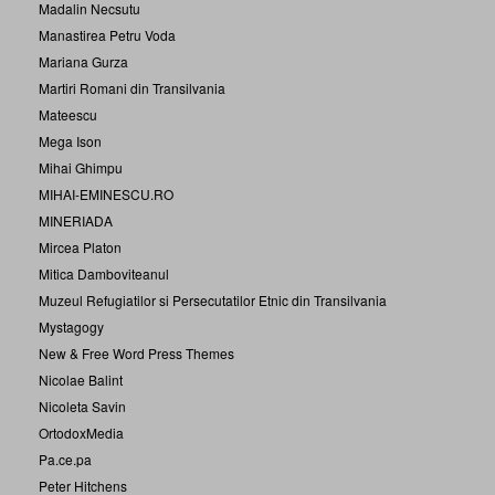
Madalin Necsutu
Manastirea Petru Voda
Mariana Gurza
Martiri Romani din Transilvania
Mateescu
Mega Ison
Mihai Ghimpu
MIHAI-EMINESCU.RO
MINERIADA
Mircea Platon
Mitica Damboviteanul
Muzeul Refugiatilor si Persecutatilor Etnic din Transilvania
Mystagogy
New & Free Word Press Themes
Nicolae Balint
Nicoleta Savin
OrtodoxMedia
Pa.ce.pa
Peter Hitchens