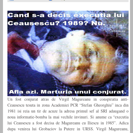
Un fost conjurat atras de Virgil Magureanu in conspiratia anti-
Ceausescu tesuta in zona Academiei PCR “Stefan Gheorghiu” inca din
1981 isi reia un tir de acuze la adresa primul sef al SRI adaugand o
noua informatie-bomba la mai vechile invinuri. Si anume ca “executia
lui Ceausescu a fost decisa de Magureanu cu Iliescu in 1985″. Adica
dupa venirea lui Grobaciov la Putere in URSS. Virgil Magureanu,