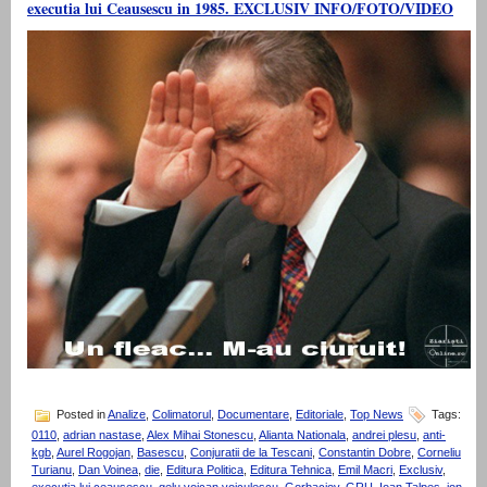
executia lui Ceausescu in 1985. EXCLUSIV INFO/FOTO/VIDEO
Posted in
Analize
,
Colimatorul
,
Documentare
,
Editoriale
,
Top News
Tags:
0110
,
adrian nastase
,
Alex Mihai Stonescu
,
Alianta Nationala
,
andrei plesu
,
anti-
kgb
,
Aurel Rogojan
,
Basescu
,
Conjuratii de la Tescani
,
Constantin Dobre
,
Corneliu
Turianu
,
Dan Voinea
,
die
,
Editura Politica
,
Editura Tehnica
,
Emil Macri
,
Exclusiv
,
executia lui ceausescu
,
gelu voican voiculescu
,
Gorbaciov
,
GRU
,
Ioan Talpes
,
ion