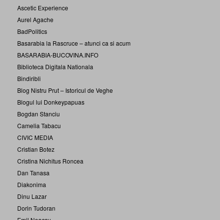
Ascetic Experience
Aurel Agache
BadPolitics
Basarabia la Rascruce – atunci ca si acum
BASARABIA-BUCOVINA.INFO
Biblioteca Digitala Nationala
Bindiribli
Blog Nistru Prut – Istoricul de Veghe
Blogul lui Donkeypapuas
Bogdan Stanciu
Camelia Tabacu
CIVIC MEDIA
Cristian Botez
Cristina Nichitus Roncea
Dan Tanasa
Diakonima
Dinu Lazar
Dorin Tudoran
Emil Neacsu