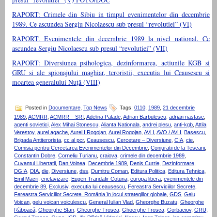
RAPORT: Crimele din Sibiu in timpul evenimentelor din decembrie
1989. Ce ascundea Sergiu Nicolaescu sub presul “revolutiei” (VI)
RAPORT. Evenimentele din decembrie 1989 la nivel national. Ce
ascundea Sergiu Nicolaescu sub presul “revolutiei” (VII)
RAPORT: Diversiunea psihologica, dezinformarea, actiunile KGB si
GRU si ale spionajului maghiar, teroristii, executia lui Ceausescu si
moartea generalului Nuţă (VIII)
Posted in
Documentare
,
Top News
Tags:
0110
,
1989
,
21 decembrie
1989
,
ACMRR
,
ACMRR – SRI
,
Adelina Palade
,
Adrian Barbulescu
,
adrian nastase
,
agenti sovietici
,
Alex Mihai Stonescu
,
Alianta Nationala
,
andrei plesu
,
anti-kgb
,
Attila
Verestoy
,
aurel agache
,
Aurel I Rogojan
,
Aurel Rogojan
,
AVH
,
AVO / AVH
,
Basescu
,
Brigada Antiterorista
,
cc al pcr
,
Ceausescu
,
Cercetare – Diversiune
,
CIA
,
cie
,
Comisia pentru Cercetarea Evenimentelor din Decembrie
,
Conjuratii de la Tescani
,
Constantin Dobre
,
Corneliu Turianu
,
craiova
,
crimele din decembrie 1989
,
Cuvantul Libertatii
,
Dan Voinea
,
Decembrie 1989
,
Denis Currie
,
Dezinformare
,
DGIA
,
DIA
,
die
,
Diversiune
,
dss
,
Dumitru Coman
,
Editura Politica
,
Editura Tehnica
,
Emil Macri
,
enclavizare
,
Eugen Trandafir Cotuna
,
europa libera
,
evenimentele din
decembrie 89
,
Exclusiv
,
executia lui ceausescu
,
Fereastra Serviciilor Secrete
,
Fereastra Serviciilor Secrete. România în jocul strategiilor globale
,
GDS
,
Gelu
Voican
,
gelu voican voiculescu
,
General Iulian Vlad
,
Gheorghe Buzatu
,
Gheorghe
Răboacă
,
Gheorghe Stan
,
Gheorghe Trosca
,
Ghoerghe Trosca
,
Gorbaciov
,
GRU
,