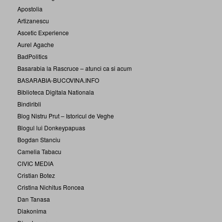
Apostolia
Artizanescu
Ascetic Experience
Aurel Agache
BadPolitics
Basarabia la Rascruce – atunci ca si acum
BASARABIA-BUCOVINA.INFO
Biblioteca Digitala Nationala
Bindiribli
Blog Nistru Prut – Istoricul de Veghe
Blogul lui Donkeypapuas
Bogdan Stanciu
Camelia Tabacu
CIVIC MEDIA
Cristian Botez
Cristina Nichitus Roncea
Dan Tanasa
Diakonima