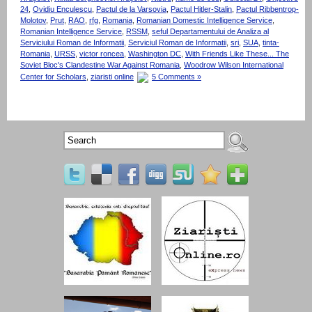
24
,
Ovidiu Enculescu
,
Pactul de la Varsovia
,
Pactul Hitler-Stalin
,
Pactul Ribben­trop-
Molotov
,
Prut
,
RAO
,
rfg
,
Romania
,
Romanian Domestic Intelligence Service
,
Romanian Intelligence Service
,
RSSM
,
seful Departamentului de Analiza al
Serviciului Roman de Informatii
,
Serviciul Roman de Informatii
,
sri
,
SUA
,
tinta-
Romania
,
URSS
,
victor roncea
,
Washington DC
,
With Friends Like These... The
Soviet Bloc's Clandestine War Against Romania
,
Woodrow Wilson International
Center for Scholars
,
ziaristi online
5 Comments »