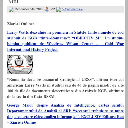
Nitu
December 5th, 2012
VR
5 Comments »
Ziaristi Online:
Larry Watts dezvaluie in premiera in Statele Unite numele de cod
atribuit de KGB “tintei-Romania”: “OBIECTIV 24″. Un studiu-
bomba publicat de Woodrow Wilson Center – Cold War
International History Project
“Romania devenise cosmarul strategic al URSS”, afirma istoricul
american Larry Watts in studiul sau de 46 de pagini insotit de alte
100 de file de documente desecretizate din Arhivele KGB, obtinute
de la sectia din fosta RSSM.
George Maior despre Analiza de Intelligence, cartea şefului
Departamentului de Analiză al SRI: “Accentul trebuie să se mute
de pe colectare către analiza informaţiei”. EXCLUSIV Editura Rao
– Ziaristi Online