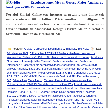
Portalul Ziaristi Online este incantat sa prezinte una dintre cele
mai recente aparitii la Editura RAO: Analiza de Intelligence. O
abordare din perspectiva teoriilor schimbarii, de Ionel Nitu, cu un
Cuvant inainte de Ambasador George Cristian Maior, director al
Serviciului Roman de Informatii (SRI).
Posted in
Analize
,
Colimatorul
,
Documentare
,
Editoriale
,
Top News
Tags:
20 noiembrie 1989
,
A Romanian INTERKIT? Soviet Active Measures and the
Warsaw Pact “Maverick”. 1965-1989
,
Academia Nationala de Informatii
,
Academiei
Naţionala de Informaţii „Mihai Viteazul”
,
Analiza de Intelligence
,
Analiza de
Intelligence. O abordare din perspectiva teoriilor schimbarii
,
ani
,
Arhivele KGB
,
arhivele nationale
,
Basarabia
,
Basarabia pamant romanesc
,
Bucovina
,
CIA
,
Cold
War International History Project
,
Colegiul KGB al URSS
,
Congresul al XIV-lea al
PCR
,
CPEx al CC al PCR
,
Departamentul de Analiză al SRI
,
Destin Romanesc
,
DIA
,
Editura Rao
,
Elena Negru
,
Extorting Peace: Romanian-Warsaw Pact
Relations During 1978-1989 and the End of the Cold War
,
Fereste-ma Doamne de
prieteni
,
Fereste-ma Doamne de prieteni! Razboiul clandestin al blocului sovietic cu
Romania
,
Fond CC al PCR
,
George Cristian Maior
,
george maior
,
Gheorghe
Buzatu
,
Gheorghe Negru
,
Gheorghe Radulescu
,
Gogu Radulescu
,
Ilarion tiu
,
Institutul Naţional de Studii de Intelligence
,
Insula Serpilor
,
Ione Nitu
,
Israel
,
KGB
,
Larry Watts
,
Leonid Brejnev
,
Mihai Eminescu
,
moldova
,
Nicolae Ceausescu
,
Nikita
Hrușciov
,
Nikita Sergheevici Hrușciov
,
Nistru
,
nume de cod
,
Obiectul 24
,
Onjective