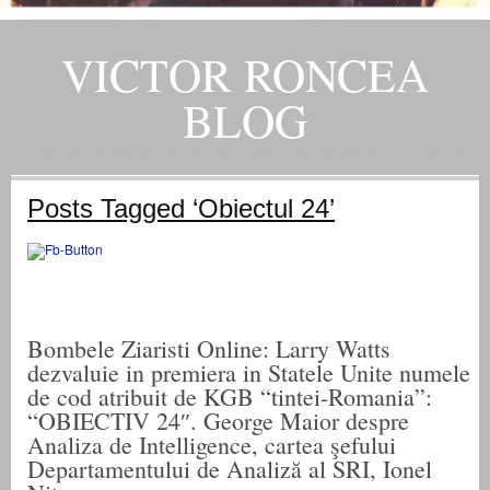
VICTOR RONCEA
BLOG
„ADEVARUL RAMANE, ORICARE AR FI SOARTA SLUJITORILOR SAI" – GH. I. B.
Posts Tagged ‘Obiectul 24’
Bombele Ziaristi Online: Larry Watts
dezvaluie in premiera in Statele Unite numele
de cod atribuit de KGB “tintei-Romania”:
“OBIECTIV 24″. George Maior despre
Analiza de Intelligence, cartea şefului
Departamentului de Analiză al SRI, Ionel