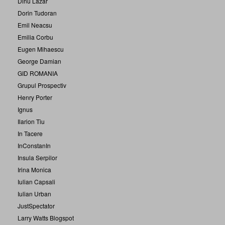
Dinu Lazar
Dorin Tudoran
Emil Neacsu
Emilia Corbu
Eugen Mihaescu
George Damian
GID ROMANIA
Grupul Prospectiv
Henry Porter
Ignus
Ilarion Tiu
In Tacere
InConstanIn
Insula Serpilor
Irina Monica
Iulian Capsali
Iulian Urban
JustSpectator
Larry Watts Blogspot