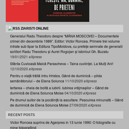
ZIARISTI ONLINE
Generalul Radu Theodoru despre “MÂNA MOSCOVEI – Documentele
crimei din decembrie 1989”. Editor: Victor Roncea. Primele trei volume
intrate sub tipar la Editura TipoMoldova, cu prefețe semnate de generalii
scriitori Radu Theodoru și Aurel Rogojan și istoricul Gh. Buzatu
19/01/2021
eXpress
Sfânta Cuvioasă Maică Parascheva – Taina cuviinței. La Mulți Ani!
12/10/2020
eXpress
Pentru o viață trăită întru Hristos. Gând de duminică – pilda
semănătorului – de Elena Solunca
11/10/2020
eXpress
Iertarea – cheia de boltă a iubirii. Iubirea vrăjmașilor – Gând de
duminică de Elena Solunca Moise
04/10/2020
eXpress
Pe drumul suitor de la pocăință la ascultare. Pescuirea minunată – Gând
de duminică de Elena Solunca Moise
27/09/2020
eXpress
RECENT POSTS
Victor Roncea suprins de Agerpres în 13 iunie 1990: O fotografie cu
mine fotografiind