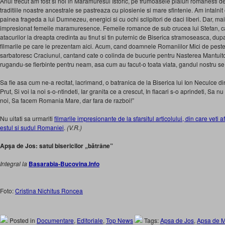
Anul trecut am fost si noi in Maramuresul Istoric, pe frumoasele plaiuri romanesti d
traditiile noastre ancestrale se pastreaza cu piosienie si mare sfintenie. Am intalni
painea frageda a lui Dumnezeu, energici si cu ochi sclipitori de daci liberi. Dar, ma
impresionat femeile maramuresence. Femeile romance de sub crucea lui Stefan, care,
atacurilor la dreapta credinta au tinut si tin puternic de Biserica stramoseasca, dup
filmarile pe care le prezentam aici. Acum, cand doamnele Romaniilor Mici de peste 
sarbatoresc Craciunul, cantand cate o colinda de bucurie pentru Nasterea Mantuitor
rugandu-se fierbinte pentru neam, asa cum au facut-o toata viata, gandul nostru se
Sa fie asa cum ne-a recitat, lacrimand, o batranica de la Biserica lui Ion Neculce 
Prut, Si voi la noi s-o-ntindeti, Iar granita ce a crescut, In flacari s-o aprindeti, Sa nu
noi, Sa facem Romania Mare, dar fara de razboi!”
Nu uitati sa urmariti
filmarile impresionante de la sfarsitul articolului, din care veti 
estul si sudul Romaniei
.
(V.R.)
Apşa de Jos: satul bisericilor „bătrâne”
Integral la
Basarabia-Bucovina.Info
Foto:
Cristina Nichitus Roncea
Posted in
Documentare
,
Editoriale
,
Top News
Tags:
Apsa de Jos
,
Apsa de M