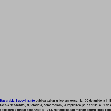
Basarabia-Bucovina.Info
publica azi un articol aniversar, la 100 de ani de la inf
, si, totodata, comemorativ, la implinirea, pe 7 aprilie, a 81 d
Glasul Basarabiei
celui care a fondat acest ziar, la 1913, ziaristul iesean militant pentru limba ro