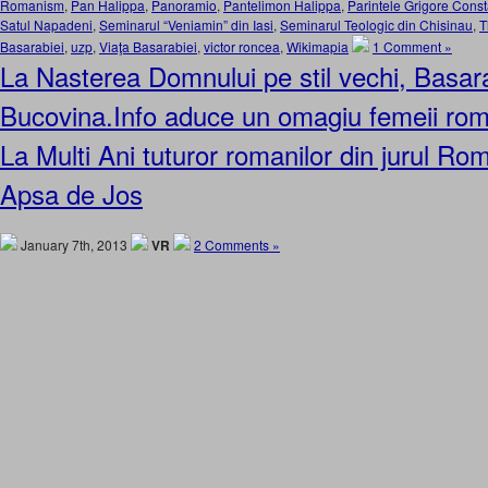
Romanism
,
Pan Halippa
,
Panoramio
,
Pantelimon Halippa
,
Parintele Grigore Cons
Satul Napadeni
,
Seminarul “Veniamin” din Iasi
,
Seminarul Teologic din Chisinau
,
T
Basarabiei
,
uzp
,
Viaţa Basarabiei
,
victor roncea
,
Wikimapia
1 Comment »
La Nasterea Domnului pe stil vechi, Basar
Bucovina.Info aduce un omagiu femeii rom
La Multi Ani tuturor romanilor din jurul R
Apsa de Jos
January 7th, 2013
VR
2 Comments »