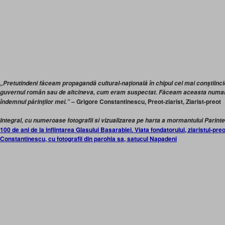
„Pretutindeni făceam propagandă cultural-naţională în chipul cel mai conştiincios,
guvernul român sau de altcineva, cum eram suspectat. Făceam aceasta numai di
Grigore Constantinescu, Preot-ziarist, Ziarist-preot
îndemnul părinţilor mei.” –
Integral, cu numeroase fotografii si vizualizarea pe harta a mormantului Parintel
100 de ani de la infiintarea Glasului Basarabiei. Viata fondatorului, ziaristul-preo
Constantinescu, cu fotografii din parohia sa, satucul Napadeni