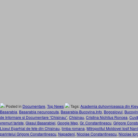
Posted in
Documentare
,
Top News
Tags:
Academia duhovniceasca din Kiev
Basarabia
,
Basarabia necunoscuta
,
Basarabia-Bucovina.Info
,
Bogoslovul
,
Bucovi
de Informare si Documentare “Chisinau”
,
Chisinau
,
Cristina Nichitus Roncea
,
Cuvâ
vremuri tariste
,
Glasul Basarabiei
,
Google Map
,
Gr. Constantinescu
,
Grigore Const
Liceul Eparhial de fete din Chisinau
,
limba romana
,
Mitropolitul Moldovei Iosif Nan
parintelui Grigore Constantinescu
,
Napadeni
,
Nicolae Constantinescu
,
Nicolae Ior