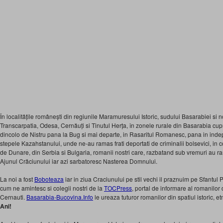
În localitățile românești din regiunile Maramuresului Istoric, sudului Basarabiei si 
Transcarpatia, Odesa, Cernăuți si Tinutul Herța, în zonele rurale din Basarabia cu
dincolo de Nistru pana la Bug si mai departe, in Rasaritul Romanesc, pana in indep
stepele Kazahstanului, unde ne-au ramas frati deportati de criminalii bolsevici, in 
de Dunare, din Serbia si Bulgaria, romanii nostri care, razbatand sub vremuri au rama
Ajunul Crăciunului iar azi sarbatoresc Nasterea Domnului.
La noi a fost
Boboteaza
iar in ziua Craciunului pe stil vechi il praznuim pe Sfantul
cum ne amintesc si colegii nostri de la
TOCPress
, portal de informare al romanilor
Cernauti.
Basarabia-Bucovina.Info
le ureaza tuturor romanilor din spatiul istoric, e
Ani!