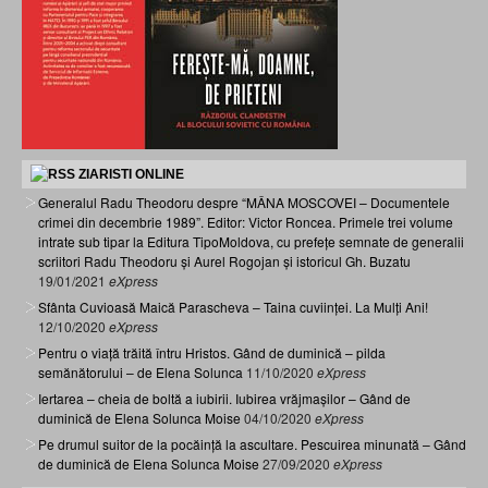
ZIARISTI ONLINE
Generalul Radu Theodoru despre “MÂNA MOSCOVEI – Documentele
crimei din decembrie 1989”. Editor: Victor Roncea. Primele trei volume
intrate sub tipar la Editura TipoMoldova, cu prefețe semnate de generalii
scriitori Radu Theodoru și Aurel Rogojan și istoricul Gh. Buzatu
19/01/2021
eXpress
Sfânta Cuvioasă Maică Parascheva – Taina cuviinței. La Mulți Ani!
12/10/2020
eXpress
Pentru o viață trăită întru Hristos. Gând de duminică – pilda
semănătorului – de Elena Solunca
11/10/2020
eXpress
Iertarea – cheia de boltă a iubirii. Iubirea vrăjmașilor – Gând de
duminică de Elena Solunca Moise
04/10/2020
eXpress
Pe drumul suitor de la pocăință la ascultare. Pescuirea minunată – Gând
de duminică de Elena Solunca Moise
27/09/2020
eXpress