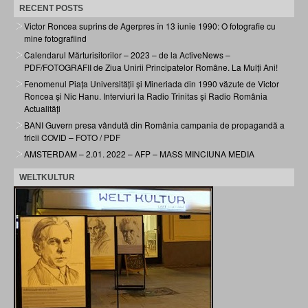
RECENT POSTS
Victor Roncea suprins de Agerpres în 13 iunie 1990: O fotografie cu
mine fotografiind
Calendarul Mărturisitorilor – 2023 – de la ActiveNews –
PDF/FOTOGRAFII de Ziua Unirii Principatelor Române. La Mulți Ani!
Fenomenul Piața Universității și Mineriada din 1990 văzute de Victor
Roncea și Nic Hanu. Interviuri la Radio Trinitas și Radio România
Actualități
BANI Guvern presa vândută din România campania de propagandă a
fricii COVID – FOTO / PDF
AMSTERDAM – 2.01. 2022 – AFP – MASS MINCIUNA MEDIA
WELTKULTUR