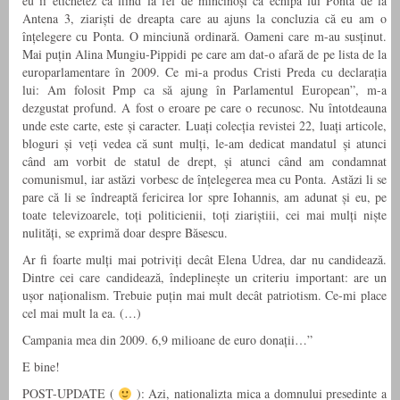
eu îi etichetez ca fiind la fel de mincinoși ca echipa lui Ponta de la
Antena 3, ziariști de dreapta care au ajuns la concluzia că eu am o
înțelegere cu Ponta. O minciună ordinară. Oameni care m-au susținut.
Mai puțin Alina Mungiu-Pippidi pe care am dat-o afară de pe lista de la
europarlamentare în 2009. Ce mi-a produs Cristi Preda cu declarația
lui: Am folosit Pmp ca să ajung în Parlamentul European”, m-a
dezgustat profund. A fost o eroare pe care o recunosc. Nu întotdeauna
unde este carte, este și caracter. Luați colecția revistei 22, luați articole,
bloguri și veți vedea că sunt mulți, le-am dedicat mandatul și atunci
când am vorbit de statul de drept, și atunci când am condamnat
comunismul, iar astăzi vorbesc de înțelegerea mea cu Ponta. Astăzi li se
pare că li se îndreaptă fericirea lor spre Iohannis, am adunat și eu, pe
toate televizoarele, toți politicienii, toți ziariștiii, cei mai mulți niște
nulități, se exprimă doar despre Băsescu.
Ar fi foarte mulți mai potriviți decât Elena Udrea, dar nu candidează.
Dintre cei care candidează, îndeplinește un criteriu important: are un
ușor naționalism. Trebuie puțin mai mult decât patriotism. Ce-mi place
cel mai mult la ea. (…)
Campania mea din 2009. 6,9 milioane de euro donații…”
E bine!
POST-UPDATE (
): Azi, nationalizta mica a domnului presedinte a