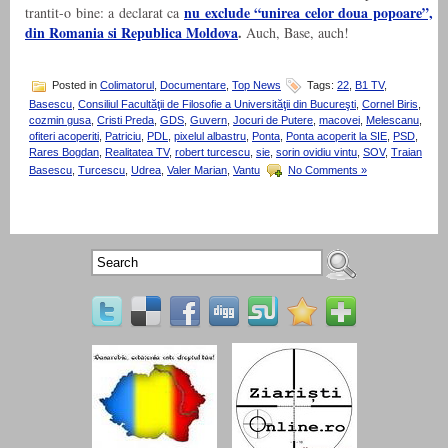
nu exclude “unirea celor doua popoare”,
trantit-o bine: a declarat ca
din Romania si Republica Moldova
.
Auch, Base, auch!
Posted in
Colimatorul
,
Documentare
,
Top News
Tags:
22
,
B1 TV
,
Basescu
,
Consiliul Facultăţii de Filosofie a Universităţii din Bucureşti
,
Cornel Biris
,
cozmin gusa
,
Cristi Preda
,
GDS
,
Guvern
,
Jocuri de Putere
,
macovei
,
Melescanu
,
ofiteri acoperiti
,
Patriciu
,
PDL
,
pixelul albastru
,
Ponta
,
Ponta acoperit la SIE
,
PSD
,
Rares Bogdan
,
Realitatea TV
,
robert turcescu
,
sie
,
sorin ovidiu vintu
,
SOV
,
Traian
Basescu
,
Turcescu
,
Udrea
,
Valer Marian
,
Vantu
No Comments »