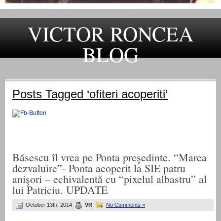
VICTOR RONCEA
BLOG
„ADEVARUL RAMANE, ORICARE AR FI SOARTA SLUJITORILOR SAI" – GH. I. B.
Posts Tagged ‘ofiteri acoperiti’
Băsescu îl vrea pe Ponta preşedinte. “Marea
dezvaluire”- Ponta acoperit la SIE patru
anişori – echivalentă cu “pixelul albastru” al
lui Patriciu. UPDATE
October 13th, 2014
VR
No Comments »