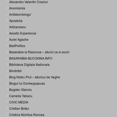
Alexandru Valentin Craciun
Anomismia
Antideontologu'
Apostolia
Artizanescu
Ascetic Experience
Aurel Agache
BadPolitics
Basarabia la Rascruce – atunci ca si acum
BASARABIA-BUCOVINA.INFO
Biblioteca Digitala Nationala
Bindiribli
Blog Nistru Prut – Istoricul de Veghe
Blogul lui Donkeypapuas
Bogdan Stanciu
Camelia Tabacu
CIVIC MEDIA
Cristian Botez
Cristina Nichitus Roncea