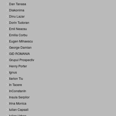
Dan Tanasa
Diakonima
Dinu Lazar
Dorin Tudoran
Emil Neacsu
Emilia Corbu
Eugen Mihaescu
George Damian
GID ROMANIA
Grupul Prospectiv
Henry Porter
Ignus
Ilarion Tiu
In Tacere
InConstanIn
Insula Serpilor
Irina Monica
Iulian Capsali
Iulian Urban