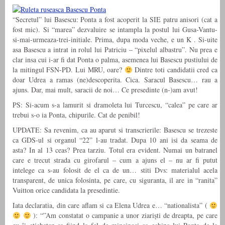
“Secretul” lui Basescu: Ponta a fost acoperit la SIE patru anisori (cat a
fost mic). Si “marea” dezvaluire se intampla la postul lui Gusa-Vantu-
si-mai-urmeaza-trei-initiale. Prima, dupa moda veche, e un K . Si-uite
asa Basescu a intrat in rolul lui Patriciu – “pixelul albastru”. Nu prea e
clar insa cui i-ar fi dat Ponta o palma, asemenea lui Basescu pustiului de
la mitingul FSN-PD. Lui MRU, oare?
Dintre toti candidatii cred ca
doar Udrea a ramas (ne)descoperita. Cica. Saracul Basescu… rau a
ajuns. Dar, mai mult, saracii de noi… Ce presedinte (n-)am avut!
PS: Si-acum s-a lamurit si dramoleta lui Turcescu, “calea” pe care ar
trebui s-o ia Ponta, chipurile. Cat de penibil!
UPDATE: Sa revenim, ca au aparut si transcrierile: Basescu se trezeste
ca GDS-ul si organul “22” l-au tradat. Dupa 10 ani isi da seama de
asta? In al 13 ceas? Prea tarziu. Totul era evident. Numai un batranel
care e trecut strada cu girofarul – cum a ajuns el – nu ar fi putut
intelege ca s-au folosit de el ca de un… stiti Dvs: materialul acela
transparent, de unica folosinta, pe care, cu siguranta, il are in “ranita”
Vuitton orice candidata la presedintie.
Iata declaratia, din care aflam si ca Elena Udrea e… “nationalista” (
): “”Am constatat o campanie a unor ziariști de dreapta, pe care