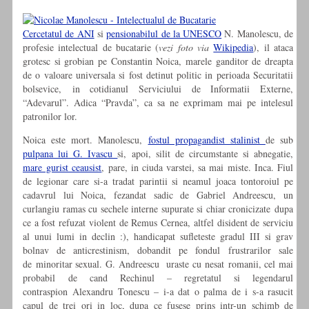
Cercetatul de ANI
si
pensionabilul de la UNESCO
N. Manolescu, de
profesie intelectual de bucatarie (
vezi foto via
Wikipedia
), il ataca
grotesc si grobian pe Constantin Noica, marele ganditor de dreapta
de o valoare universala si fost detinut politic in perioada Securitatii
bolsevice, in cotidianul Serviciului de Informatii Externe,
“Adevarul”. Adica “Pravda”, ca sa ne exprimam mai pe intelesul
patronilor lor.
Noica este mort. Manolescu,
fostul propagandist stalinist
de sub
pulpana lui G. Ivascu
si, apoi, silit de circumstante si abnegatie,
mare gurist ceausist
, pare, in ciuda varstei, sa mai miste. Inca. Fiul
de legionar care si-a tradat parintii si neamul joaca tontoroiul pe
cadavrul lui Noica, fezandat sadic de Gabriel Andreescu, un
curlangiu ramas cu sechele interne supurate si chiar cronicizate dupa
ce a fost refuzat violent de Remus Cernea, altfel disident de serviciu
al unui lumi in declin :), handicapat sufleteste gradul III si grav
bolnav de anticrestinism, dobandit pe fondul frustrarilor sale
de minoritar sexual. G. Andreescu uraste cu nesat romanii, cel mai
probabil de cand Rechinul – regretatul si legendarul
contraspion Alexandru Tonescu – i-a dat o palma de i s-a rasucit
capul de trei ori in loc, dupa ce fusese prins intr-un schimb de