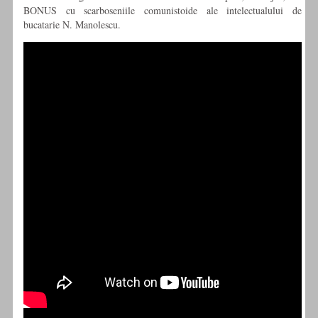
BONUS cu scarboseniile comunistoide ale intelectualului de
bucatarie N. Manolescu.