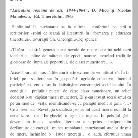
, D. Micu şi Nicolae
“Literatura română de azi. 1944-1964″
Manolescu, Ed. Tineretului, 1965
„Subliniind în cuvântarea sa la ultima conferinţă pe ţară a
scriitorilor «rolul de seamă al literaturii în formarea şi educarea
tineretului», tovarăşul Gh. Gheorghiu-Dej spunea:
«Tânăra noastră generaţie are nevoie de opere care întruchipează
idealurile pline de măreţie ale epocii noastre, evocând tradiţiile
glorioase de luptă ale poporului, ale clasei muncitoare…».
Această sarcină trasată literaturii este extrem de semnificativă. În fa­
brici, pe şantiere sau în gospodării agricole colective, tineretul
participă cu entuziasm la desăvârşirea construcţiei socialismului. În
condiţiile preluării puterii de către clasa muncitoare, un relief
deosebit l-au căpătat tinerii muncitori. Ei şi-au însuşit socialismul ca
pe un mod de viaţă, identificându-se cu peisajul inedit al ţării. (…)
Ce a însemnat Revoluţia socialistă pentru tot acest tineret osândit la
nerealizare (sub burghezie) e uşor de înţeles. În peisajul ţării,
devenit un imens şantier, literatura a surprins nemaipomenita
dezlănţuire de energii, munca trepidantă, entuziasmul sutelor de mii
de tineri, închinând o laudă tinereţii… o laudă efortului uman