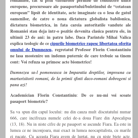
romanilor, cat si prin viitoarelor permise de conducere unice
europene, precursoare ale pasaportului/buletinului de “cetatean
european” lipsit de identitate, acte imaginate ca o lesa de gatul
oamenilor, de catre o noua dictatura globalista babilonica,
dictatura biometrica, in fata careia autoritatile vandute ale
Romaniei stau deja intr-o pozitie devenita clasica pentru ele, in
ultimii 23 de ani: in patru labe. Daca Parintele Mihai Valica
explica teologic de ce
cipurile biometrice rapesc libertatea oferita
omului de Dumnezeu,
regretatul Profesor Florin Constantiniu
ne lasa mostenire un indemn puternic de care trebuie sa tinem
cont: Voi refuza sa primesc acte biometrice!
Dumnezeu sa-l pomeneasca in Imparatia dreptilor, impreuna cu
marturisitorii romani, de la primii sfinti daco-romani dobrogeni si
pana azi!
Academician Florin Constantiniu
De ce nu-mi voi scoate
:
pasaport biometric?
Sa va spun din capul locului: nu
din cauza mult discutatului numar
666, care incifreaza numele celei de-a doua Fiare din Apocalipsa
(13, 18). Nu in niste cifre de pe pasaport se ascunde Fiara. Ea este in
lumea ce ne inconjoara, mai exact in lumea neocapitalista, cu marile
ei pacate. Cu aceasta Fiara avem de luptat, nu cu niste biete acte.