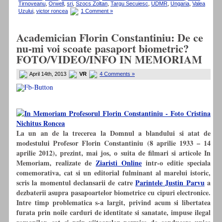
Tirnoveanu
,
Orwell
,
sri
,
Szocs Zoltan
,
Targu Secuiesc
,
UDMR
,
Ungaria
,
Valea
Uzului
,
victor roncea
1 Comment »
Academician Florin Constantiniu: De ce
nu-mi voi scoate pasaport biometric?
FOTO/VIDEO/INFO IN MEMORIAM
April 14th, 2013
VR
4 Comments »
La un an de la trecerea la Domnul a blandului si atat de
modestului Profesor Florin Constantiniu (8 aprilie 1933 – 14
aprilie 2012), prezint, mai jos, o suita de filmari si articole In
Memoriam, realizate de
Ziaristi Online
intr-o editie speciala
comemorativa, cat si un editorial fulminant al marelui istoric,
scris la momentul declansarii de catre
Parintele Justin Parvu
a
dezbaterii asupra pasapoartelor biometrice cu cipuri electronice.
Intre timp problematica s-a largit, privind acum si libertatea
furata prin noile carduri de identitate si sanatate, impuse ilegal