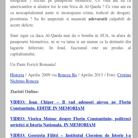
fotografie ) trecute pe pasaportul biometric. Ce vina am eu ca
americanilor si aliatior lor le este frica de Al-Qaeda ? Ce vina am eu
ca neocapitalismul naste si incurajeaza crima, traficul de droguri,
adevaratii
prostitutia ? Sa fie ampretati si masurati
culpabili de
aceste delicte.
Sunt sigur ca daca Al-Qaeda mai da o bomba in SUA, in afara de
pasapoarte biometrice, ni se va tatua si un numar ca la detinutii din
lagarele hitleriste. In fond, fascismul este un produs al
capitalismului.
Un Paste Fericit Romania!
Historia
/ Aprilie 2009 via
Roncea Ro
/ Aprilie 2013 / Foto:
Cristina
Nichitus Roncea
Ziaristi Online:
VIDEO: Ioan Chiper – Il vad adeseori aievea pe Florin
Constantiniu. EDITIE IN MEMORIAM
VIDEO: Viorica Moisuc despre Florin Constantiniu, politruci
sovietici si Istoria Nationala. IN MEMORIAM
VIDEO: Georgeta Filitti – Institutul Ciocoiesc de Istorie l-a