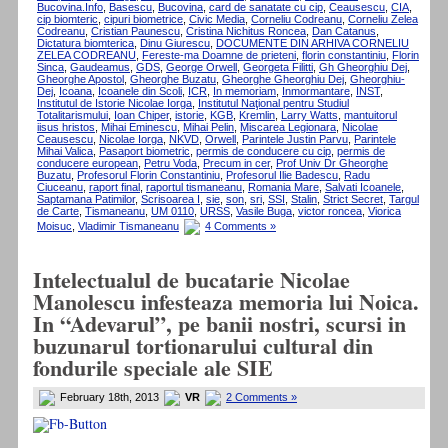
Bucovina.Info
,
Basescu
,
Bucovina
,
card de sanatate cu cip
,
Ceausescu
,
CIA
,
cip biomteric
,
cipuri biometrice
,
Civic Media
,
Corneliu Codreanu
,
Corneliu Zelea
Codreanu
,
Cristian Paunescu
,
Cristina Nichitus Roncea
,
Dan Catanus
,
Dictatura biomterica
,
Dinu Giurescu
,
DOCUMENTE DIN ARHIVA CORNELIU
ZELEA CODREANU
,
Fereste-ma Doamne de prieteni
,
florin constantiniu
,
Florin
Sinca
,
Gaudeamus
,
GDS
,
George Orwell
,
Georgeta Filitti
,
Gh Gheorghiu Dej
,
Gheorghe Apostol
,
Gheorghe Buzatu
,
Gheorghe Gheorghiu Dej
,
Gheorghiu-
Dej
,
Icoana
,
Icoanele din Scoli
,
ICR
,
In memoriam
,
Inmormantare
,
INST
,
Institutul de Istorie Nicolae Iorga
,
Institutul Naţional pentru Studiul
Totalitarismului
,
Ioan Chiper
,
istorie
,
KGB
,
Kremlin
,
Larry Watts
,
mantuitorul
iisus hristos
,
Mihai Eminescu
,
Mihai Pelin
,
Miscarea Legionara
,
Nicolae
Ceausescu
,
Nicolae Iorga
,
NKVD
,
Orwell
,
Parintele Justin Parvu
,
Parintele
Mihai Valica
,
Pasaport biometric
,
permis de conducere cu cip
,
permis de
conducere european
,
Petru Voda
,
Precum in cer
,
Prof Univ Dr Gheorghe
Buzatu
,
Profesorul Florin Constantiniu
,
Profesorul Ilie Badescu
,
Radu
Ciuceanu
,
raport final
,
raportul tismaneanu
,
Romania Mare
,
Salvati Icoanele
,
Saptamana Patimilor
,
Scrisoarea I
,
sie
,
son
,
sri
,
SSI
,
Stalin
,
Strict Secret
,
Targul
de Carte
,
Tismaneanu
,
UM 0110
,
URSS
,
Vasile Buga
,
victor roncea
,
Viorica
Moisuc
,
Vladimir Tismaneanu
4 Comments »
Intelectualul de bucatarie Nicolae
Manolescu infesteaza memoria lui Noica.
In “Adevarul”, pe banii nostri, scursi in
buzunarul tortionarului cultural din
fondurile speciale ale SIE
February 18th, 2013
VR
2 Comments »