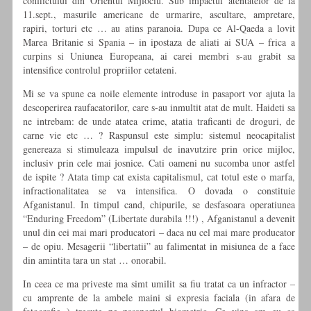
conflictului din Orientul Mijlociu. Sub impactul atentatelor de la
11.sept., masurile americane de urmarire, ascultare, ampretare,
rapiri, torturi etc … au atins paranoia. Dupa ce Al-Qaeda a lovit
Marea Britanie si Spania – in ipostaza de aliati ai SUA – frica a
curpins si Uniunea Europeana, ai carei membri s-au grabit sa
intensifice controlul propriilor cetateni.
Mi se va spune ca noile elemente introduse in pasaport vor ajuta la
descoperirea raufacatorilor, care s-au inmultit atat de mult. Haideti sa
ne intrebam: de unde atatea crime, atatia traficanti de droguri, de
carne vie etc … ? Raspunsul este simplu: sistemul neocapitalist
genereaza si stimuleaza impulsul de inavutzire prin orice mijloc,
inclusiv prin cele mai josnice. Cati oameni nu sucomba unor astfel
de ispite ? Atata timp cat exista capitalismul, cat totul este o marfa,
infractionalitatea se va intensifica. O dovada o constituie
Afganistanul. In timpul cand, chipurile, se desfasoara operatiunea
“Enduring Freedom” (Libertate durabila !!!) , Afganistanul a devenit
unul din cei mai mari producatori – daca nu cel mai mare producator
– de opiu. Mesagerii “libertatii” au falimentat in misiunea de a face
din amintita tara un stat … onorabil.
In ceea ce ma priveste ma simt umilit sa fiu tratat ca un infractor –
cu amprente de la ambele maini si expresia faciala (in afara de