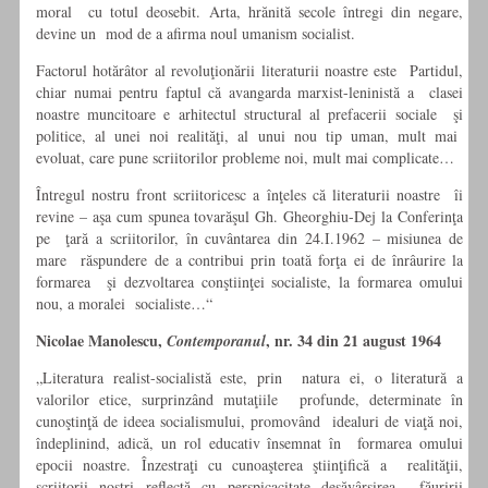
moral cu totul deosebit. Arta, hrănită secole întregi din negare,
devine un mod de a afirma noul umanism socialist.
Factorul hotărâtor al revoluţionării literaturii noastre este Partidul,
chiar numai pentru faptul că avangarda marxist-leninistă a clasei
noastre muncitoare e arhitectul structural al prefacerii sociale şi
politice, al unei noi realităţi, al unui nou tip uman, mult mai
evoluat, care pune scriitorilor probleme noi, mult mai complicate…
Întregul nostru front scriitoricesc a înţeles că literaturii noastre îi
revine – aşa cum spunea tovarăşul Gh. Gheorghiu-Dej la Conferinţa
pe ţară a scriitorilor, în cuvântarea din 24.I.1962 – misiunea de
mare răspundere de a contribui prin toată forţa ei de înrâurire la
formarea şi dezvoltarea conştiinţei socialiste, la formarea omului
nou, a moralei socialiste…“
Nicolae Manolescu,
, nr. 34 din 21 august 1964
Contemporanul
„Literatura realist-socialistă este, prin natura ei, o literatură a
valorilor etice, surprinzând mutaţiile profunde, determinate în
cunoştinţă de ideea socialismului, promovând idealuri de viaţă noi,
îndeplinind, adică, un rol educativ însemnat în formarea omului
epocii noastre. Înzestraţi cu cunoaşterea ştiinţifică a realităţii,
scriitorii noştri reflectă cu perspicacitate desăvârşirea făuririi