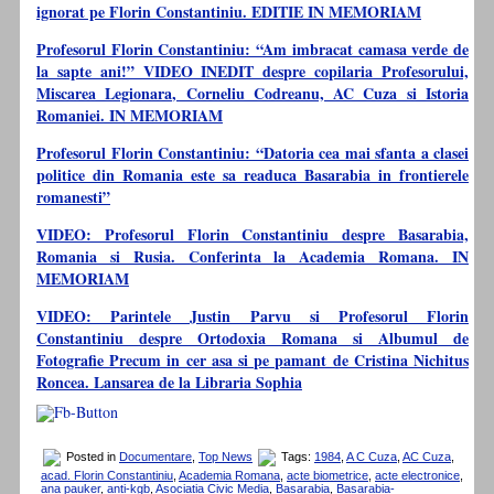
ignorat pe Florin Constantiniu. EDITIE IN MEMORIAM
Profesorul Florin Constantiniu: “Am imbracat camasa verde de
la sapte ani!” VIDEO INEDIT despre copilaria Profesorului,
Miscarea Legionara, Corneliu Codreanu, AC Cuza si Istoria
Romaniei. IN MEMORIAM
Profesorul Florin Constantiniu: “Datoria cea mai sfanta a clasei
politice din Romania este sa readuca Basarabia in frontierele
romanesti”
VIDEO: Profesorul Florin Constantiniu despre Basarabia,
Romania si Rusia. Conferinta la Academia Romana. IN
MEMORIAM
VIDEO: Parintele Justin Parvu si Profesorul Florin
Constantiniu despre Ortodoxia Romana si Albumul de
Fotografie Precum in cer asa si pe pamant de Cristina Nichitus
Roncea. Lansarea de la Libraria Sophia
Posted in
Documentare
,
Top News
Tags:
1984
,
A C Cuza
,
AC Cuza
,
acad. Florin Constantiniu
,
Academia Romana
,
acte biometrice
,
acte electronice
,
ana pauker
,
anti-kgb
,
Asociatia Civic Media
,
Basarabia
,
Basarabia-