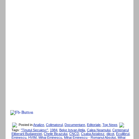
Posted in
Analize
,
Colimatorul
,
Documentare
,
Editoriale
,
Top News
Tags:
"Tinutul Secuiesc"
,
1984
,
Beke Istvan Attila
,
Calea Neamului
,
Centenarul
Eliberarii Budapestei
,
Cheile Bicazului
,
CNCD
,
Csaba Astalosz
,
diicot
,
Ecuilibrul
,
Eminescu
,
HVIM
,
Mihai Eminescu
,
Mihai Eminescu - Romanul Absolut
,
Mihai