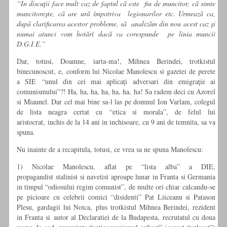
“In discuţii face mult caz de faptul că este fiu de muncitor, că simte
muncitoreşte, că are ură împotriva legionarilor etc. Urmează ca,
după clarificarea acestor probleme, să analizăm din nou acest caz şi
numai atunci vom hotărî dacă va corespunde pe linia muncii
D.G.I.E.”
Dar, totusi, Doamne, iarta-ma!, Mihnea Berindei, trotkistul
binecunoscut, e, conform lui Nicolae Manolescu si gazetei de perete
a SIE “unul din cei mai aplicaţi adversari din emigraţie ai
comunismului”?! Ha, ha, ha, ha, ha, ha, ha! Sa radem deci cu Azorel
si Miaunel. Dar cel mai bine sa-l las pe domnul Ion Varlam, colegul
de lista neagra certat cu “etica si morala”, de felul lui
aristocrat, inchis de la 14 ani in inchisoare, cu 9 ani de temnita, sa va
spuna.
Nu inainte de a recapitula, totusi, ce vrea sa ne spuna Manolescu:
1) Nicolae Manolescu, aflat pe “lista alba” a DIE,
propagandist stalinist si navetist aproape lunar in Franta si Germania
in timpul “odiosului regim comunist”, de multe ori chiar calcandu-se
pe picioare cu celebrii comici “disidenti” Pat Liiceanu si Patason
Plesu, gardagii lui Noica, plus trotkistul Mihnea Berindei, rezident
in Franta si autor al Declaratiei de la Budapesta, recrutatul cu doua