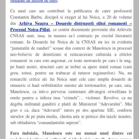
jumatate de milion de euro
.
Ca unul care am contribuit la publicarea de catre profesorul
Constantin Barbu, discipol si exeget al lui Noica, a 20 de volume
Arhiva Neagra – Dosarele distrugerii elitei romanesti –
din
Procesul Noica-Pillat
, ce contin documente provenite din Arhivele
CNSAS sunt, insa, in masura sa-l contrazic pe cioclul literaturii
romane. In Dosarele lui Noica de la CNSAS nu ies in evidenta
“jumatatile de randuri” scoase din context de Manolescu in procesul
neo-bolsevic de demitizare si reincarcerare culturala a elitelor
romanesti in care este angrenat, cu toate motoarele pe care i le ung,
pe banii nostri, structuri care ar trebui sa apere statul roman (cam
greu, totusi, pentru un trabucar al tuturor regimurilor). Nu, nu
remarcile critice ale lui Noica sunt cele care umplu dosarele de
intuneric ci haul oribilitatilor sinistre ale tortionarilor, pe care, iata,
Manolescu, ca intr-o perversa rasturnare alb-negru orwelliana le
omite pentru a infiera insa “crimele”… victimei. Revolvo, ca nu
degeba militanul gandirii e platit de Ministerul “Adevarului”. Mai
grav e ca, daca “Adevarul” intors pe dos apartine SIE, conform
surselor de pe piata media, chestia asta se petrece din taxele noastre,
sub obladuirea “comandantului suprem”.
Fara indoiala, Manolescu este nu numai unul dintre cei