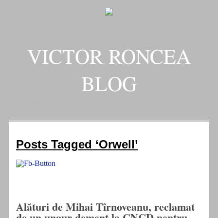
VICTOR RONCEA
BLOG
„ADEVARUL RAMANE, ORICARE AR FI SOARTA SLUJITORILOR SAI" – GH.
I. B.
Posts Tagged ‘Orwell’
Alături de Mihai Tîrnoveanu, reclamat
de un ungur dement la CNCD pentru