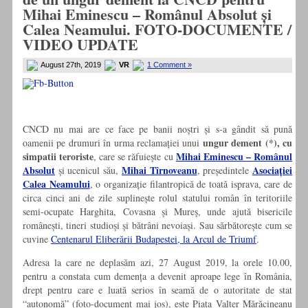
Mihai Eminescu – Românul Absolut și
Calea Neamului. FOTO-DOCUMENTE /
VIDEO UPDATE
August 27th, 2019
VR
1 Comment »
CNCD nu mai are ce face pe banii noștri și s-a gândit să pună
ungur dement (*), cu
oamenii pe drumuri în urma reclamației unui
simpatii teroriste
Mihai Eminescu – Românul
, care se răfuiește cu
Absolut
Mihai Tîrnoveanu
Asociației
și ucenicul său,
, președintele
Calea Neamului
, o organizație filantropică de toată isprava, care de
circa cinci ani de zile suplinește rolul statului român în teritoriile
semi-ocupate Harghita, Covasna și Mureș, unde ajută bisericile
românești, tineri studioși și bătrâni nevoiași. Sau sărbătorește cum se
cuvine
Centenarul Eliberării Budapestei, la Arcul de Triumf
.
Adresa la care ne deplasăm azi, 27 August 2019, la orele 10.00,
pentru a constata cum demența a devenit aproape lege în România,
drept pentru care e luată serios în seamă de o autoritate de stat
“autonomă” (foto-document mai jos), este Piața Valter Mărăcineanu