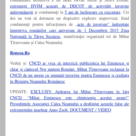
extremiști HVIM acuzați de DIICOT de activități teroriste
antiromânești
și condamnați la
5 ani de închisoare cu executare
. Cei
doi au vrut să detoneze un dispozitiv exploziv improvizat, fiind
condamnați pentru infracțiunea de
„acte de terorism” îndreptate
împotriva românilor care aniversau de 1 Decembrie 2015 Ziua
Națională la Târgu Secuiesc
, manifestație organizată tot de Mihai
Tîrnoveanu și Calea Neamului.
Roncea.Ro
Vedeți și:
CNCD ar vrea să interzică publicistica lui Eminescu și
chiar și cântecul Noi suntem Români. Mihai Tîrnoveanu reclamat la
CNCD de un ungur cu simpatii teroriste pentru Eminescu și credința
în Biruința Neamului Românesc
UPDATE:
EXCLUSIV. Apărarea lui Mihai Tîrnoveanu în fața
CNCD. “Mihai Eminescu este chintesența acestui neam!”
Președintele Asociației Calea Neamului a desființat acuzele false ale
extremistului maghiar Anus Zsolt. DOCUMENT / VIDEO