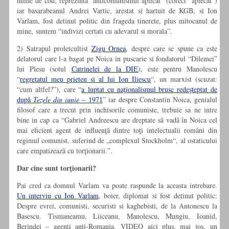
nume de cod, reprezinta “anticomunismul aplicat” (corect “aplecat”)
iar basarabeanul Andrei Vartic, arestat si hartuit de KGB, si Ion
Varlam, fost detinut politic din frageda tinerete, plus mitocanul de
mine, suntem “indivizi certati cu adevarul si morala”.
2) Satrapul proletcultist
Zigu Ornea
, despre care se spune ca este
delatorul care l-a bagat pe Noica in puscarie si fondatorul “Dilemei”
lui Plesu (sotul
Catrinelei de la DIE
), este pentru Manolescu
“
regretatul meu prieten si al lui Ion Iliescu
“, un marxist (scuzat:
“cum altfel?”), care “
a luptat cu naţionalismul brusc redeşteptat de
după
Tezele din iunie
– 1971
” iar despre Constantin Noica, genialul
filosof care a trecut prin inchisorile comuniste, trebuie sa ne intre
bine in cap ca “Gabriel Andreescu are dreptate să vadă în Noica cel
mai eficient agent de influenţă dintre toţi intelectualii români din
regimul comunist, suferind de „complexul Stockholm“, al ostaticului
care empatizează cu torţionarii.”.
Dar cine sunt torţionarii?
Pai cred ca domnul Varlam va poate raspunde la aceasta intrebare.
Un interviu cu Ion Varlam
, boier, diplomat si fost detinut politic:
Despre evrei, comunisti, securisti si kaghebisti, de la Antonescu la
Basescu. Tismaneamu, Liiceanu, Manolescu, Mungiu, Ioanid,
Berindei – agenti anti-Romania. VIDEO aici plus, mai jos, un