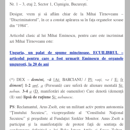
Nr. 1 – 3, etaj 2, Sector 1, Cișmigiu, București.
Desigur, vrem și să aflăm chiar de la Mihai Tîrnoveanu –
“Discriminatorul”, în ce a constat apărarea sa în fața organelor scoase
din “1984”.
Articolul clasic al lui Mihai Eminescu, pentru care este incriminat
azi Mihai Tîrnoveanu este:
Ungaria, un palat de spume mincinoase. ECUILIBRUL –
articolul pentru care a fost urmarit Eminescu de organele
unguresti, la 20 de ani
(*) DEX –
demént, ~ă
[
At:
BARCIANU /
Pl:
~nți, ~e
/
E:
fr
1-2
dément
]
smf
,
a
(Persoană) care suferă de alienare mentală
Si:
3-4
nebun.
a
(
D.
manifestări ale oamenilor) Care denotă (demență
1
lipsă de rațiune
(
) sau)
Si:
nebunesc.
PS
: Reclamantul, Arus Zsolt, este un militant activ pentru autonomia
“Ținutului Secuiesc”, vicepreședinte al “Consiliului Național
Secuiesc” și președinte al Fundației Szekler Monitor. Anus Zsolt a
participat și la manifestațiile de protest față de sentința de
condamnare definitivă a lui Beke Istvan Attila și Szocs Zoltan,