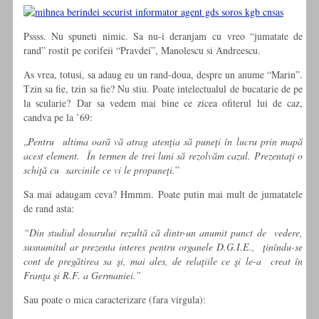
Pssss. Nu spuneti nimic. Sa nu-i deranjam cu vreo “jumatate de
rand” rostit pe corifeii “Pravdei”, Manolescu si Andreescu.
As vrea, totusi, sa adaug eu un rand-doua, despre un anume “Marin”.
Tzin sa fie, tzin sa fie? Nu stiu. Poate intelectualul de bucatarie de pe
la scularie? Dar sa vedem mai bine ce zicea ofiterul lui de caz,
candva pe la ’69:
„
Pentru ultima oară vă atrag atenţia să puneţi în lucru prin mapă
acest element. În termen de trei luni să rezolvăm cazul. Prezentaţi o
schiţă cu sarcinile ce vi le propuneţi.
”
Sa mai adaugam ceva? Hmmm. Poate putin mai mult de jumatatele
de rand asta:
“Din studiul dosarului rezultă că dintr-un anumit punct de vedere,
susnumitul ar prezenta interes pentru organele D.G.I.E., ţinîndu-se
cont de pregătirea sa şi, mai ales, de relaţiile ce şi le-a creat în
Franţa şi R.F. a Germaniei.”
Sau poate o mica caracterizare (fara virgula):