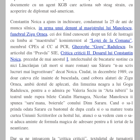
documente cu un agent KGB care actiona sub steag strain, cu
acoperire de diplomat sud-american.
Constantin Noica a ajuns in inchisoare, condamnat la 25 de ani de
munca silnica,
in urma unui denunt al magistrului lui Manolescu,
funebrul Zigu Ornea
, cei doi fiind cunoscuti drept un fel de lustragii
cu limba ai “maestrului” kominternist al
“Lojei de la Comana”,
membrul CPEx al CC al PCR,
Gheorghe “Gogu” Radulescu
. In
articolul din “Pravda” SIE,
Critica criticii II. Dosarul lui Constantin
Noica
, precedat de mai anostul
I
, intelectualul de bucatarie sustine ca
nici Lăncrănjan (alt mort si mare roman) sau Săraru “n-au scris
lucruri mai îngrozitoare” decat Noica. Ciudat, in decembrie 1989, cu
doar cateva zile inainte de busculada, cand cobora alaturi de Zigu
Ornea, ambii destul de aplecati, din limuzina neagra a lui Gogu
Radulescu, pentru a o admira pe Valeria Seciu in “Arta iubirii” la
teatrul unde rupea bilete Catalin Harnagea, Nicolae Manolescu ii
spunea “saru’mana, boierule” conului Dinu Sararu. Cand o sa-l
prinda odata Sararu cu bastonul de dupa ceafa si o sa mature toata
curtea Uniunii Scriitorilor cu hoitul lui, atunci o sa vedem cum o sa-
si aduca aminte de formula magica de adresare pentru a fi iertat de la
neantizare.
Dar sa ne intoarcem la “critica criticii”, textuletul de turnatorii