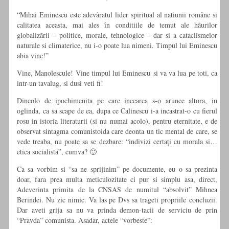
“Mihai Eminescu este adevãratul lider spiritual al natiunii române si
calitatea aceasta, mai ales în conditiile de temut ale hãurilor
globalizãrii – politice, morale, tehnologice – dar si a cataclismelor
naturale si climaterice, nu i-o poate lua nimeni. Timpul lui Eminescu
abia vine!”
Vine, Manolescule! Vine timpul lui Eminescu si va va lua pe toti, ca
intr-un tavalug, si dusi veti fi!
Dincolo de ipochimenita pe care incearca s-o arunce altora, in
oglinda, ca sa scape de ea, dupa ce Calinescu i-a incastrat-o cu fierul
rosu in istoria literaturii (si nu numai acolo), pentru eternitate, e de
observat sintagma comunistoida care deonta un tic mental de care, se
vede treaba, nu poate sa se dezbare: “indivizi certaţi cu morala si…
etica socialista”, cumva? 🙂
Ca sa vorbim si “sa ne sprijinim” pe documente, eu o sa prezinta
doar, fara prea multa meticulozitate ci pur si simplu asa, direct,
Adeverinta primita de la CNSAS de numitul “absolvit” Mihnea
Berindei. Nu zic nimic. Va las pe Dvs sa trageti propriile concluzii.
Dar aveti grija sa nu va prinda demon-tacii de serviciu de prin
“Pravda” comunista. Asadar, actele “vorbeste”: