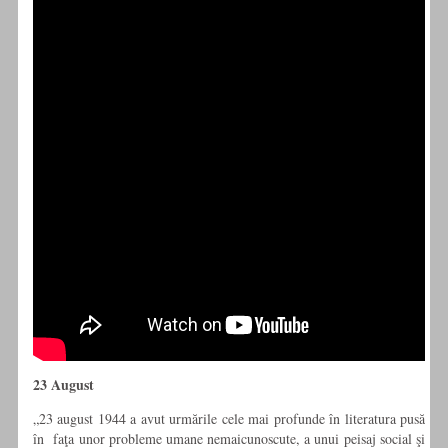
23 August
„23 august 1944 a avut urmările cele mai profunde în literatura pusă
în faţa unor probleme umane nemaicunoscute, a unui peisaj social şi