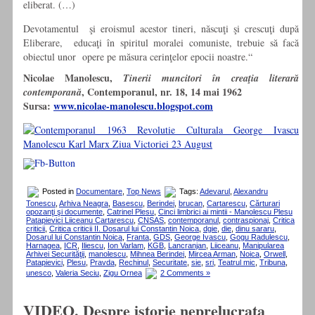
eliberat. (…)
Devotamentul şi eroismul acestor tineri, născuţi şi crescuţi după
Elibe­rare, educaţi în spiritul moralei comuniste, trebuie să facă
obiectul unor opere pe măsura cerinţelor epocii noastre.“
Nicolae Manolescu,
Tinerii muncitori în creaţia literară
, Contemporanul, nr. 18, 14 mai 1962
contemporană
Sursa:
www.nicolae-manolescu.blogspot.com
Posted in
Documentare
,
Top News
Tags:
Adevarul
,
Alexandru
Tonescu
,
Arhiva Neagra
,
Basescu
,
Berindei
,
brucan
,
Cartarescu
,
Cărturari
opozanţi şi documente
,
Catrinel Plesu
,
Cinci limbrici ai mintii - Manolescu Plesu
Patapievici Liiceanu Cartarescu
,
CNSAS
,
contemporanul
,
contraspionaj
,
Critica
criticii
,
Critica criticii II. Dosarul lui Constantin Noica
,
dgie
,
die
,
dinu sararu
,
Dosarul lui Constantin Noica
,
Franta
,
GDS
,
George Ivascu
,
Gogu Radulescu
,
Harnagea
,
ICR
,
Iliescu
,
Ion Varlam
,
KGB
,
Lancranjan
,
Liiceanu
,
Manipularea
Arhivei Securităţii
,
manolescu
,
Mihnea Berindei
,
Mircea Arman
,
Noica
,
Orwell
,
Patapievici
,
Plesu
,
Pravda
,
Rechinul
,
Securitate
,
sie
,
sri
,
Teatrul mic
,
Tribuna
,
unesco
,
Valeria Seciu
,
Zigu Ornea
2 Comments »
VIDEO. Despre istorie neprelucrata