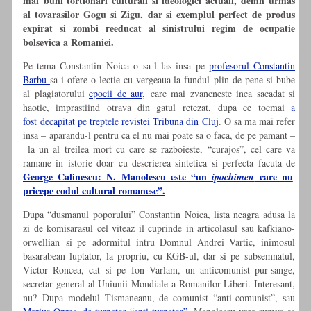
mai buni tortionari culturali si ideologici actuali, demn urmas
al tovarasilor Gogu si Zigu, dar si exemplul perfect de produs
expirat si zombi reeducat al sinistrului regim de ocupatie
bolsevica a Romaniei.
Pe tema Constantin Noica o sa-l las insa pe
profesorul Constantin
Barbu
sa-i ofere o lectie cu vergeaua la fundul plin de pene si bube
al plagiatorului
epocii de aur
, care mai zvancneste inca sacadat si
haotic, imprastiind otrava din gatul retezat, dupa ce tocmai
a
fost decapitat pe treptele revistei Tribuna din Cluj
. O sa ma mai refer
insa – aparandu-l pentru ca el nu mai poate sa o faca, de pe pamant –
la un al treilea mort cu care se razboieste, “curajos”, cel care va
ramane in istorie doar cu descrierea sintetica si perfecta facuta de
George Calinescu: N. Manolescu este “un
care nu
ipochimen
pricepe codul cultural romanesc”.
Dupa “dusmanul poporului” Constantin Noica, lista neagra adusa la
zi de komisarasul cel viteaz il cuprinde in articolasul sau kafkiano-
orwellian si pe adormitul intru Domnul Andrei Vartic, inimosul
basarabean luptator, la propriu, cu KGB-ul, dar si pe subsemnatul,
Victor Roncea, cat si pe Ion Varlam, un anticomunist pur-sange,
secretar general al Uniunii Mondiale a Romanilor Liberi. Interesant,
nu? Dupa modelul Tismaneanu, de comunist “anti-comunist”, sau