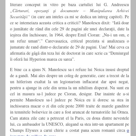
literare conceput in vitro pe baza cartuliei lui G. Andreescu
„Cărturari, opozanţi şi documente –
Manipularea Arhivei
Securităţii“
(in care am inteles ca mi se dedica un intreg capitol). Pe
ce se intemeiaza aceasta critica a criticii? Manolescu dixit: “Iată doar
o jumătate de rând din cele 29 de pagini ale unei declaraţii, date la
ieşirea din închisoare, în 1964, despre Emil Cioran: „Nu-i un om, e
un refuz uman“.” Carevasazica, criticul prezinta si analizeaza o
jumatate de rand dintr-o declaratie de 29 de pagini. Uau! Mai ceva ca
afirmatia de gâgă din teza lui de doctorat in care scrie ca “Demiurgul
îi oferă lui Hyperion marea cu sarea”.
E bine ca a ajuns N. Manolescu sa-i refuze lui Noica insusi dreptul
de a gandi. Mai ales despre un coleg de generatie, care a trecut de la
un hitlerism exaltat la un legionarism inflacarat dar apoi negat,
pentru a ajunge in cele din urma la un nihilism disperat. Nu sunt eu
cel in masura sa-l judece pe Cioran, desigur. Dar inainte de a-si
permite Manolescu sa-l judece pe Noica eu ii doresc sa stea in
inchisoarea macar o zi din cele peste 2000 traite de marele ganditor
in temnitele bolsevice in care a fost aruncat de turnatoriile lui Ornea.
Cam atatea zile cate a petrecut el la Paris, cu doua dintre nevestele
lui, ca ambasador la UNESCO, alegand sa stea intr-un apartament pe
Champs Elysees a carui chirie a costat pana acum romanii circa
o