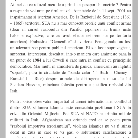
Atunci de ce refuzul meu de a primi un pasaport biometric ? Pentru
a raspunde voi urca pe firul cauzal. Atentatele de la 11 sept. 2001 au
inspaimantat si isterizat America. De la Razboiul de Secesiune (1861
– 1865) teritoriul SUA nu a mai cunoscut ororile unui conflict armat
(doar in cursul razboiului din Pacific, japonezii au trimis niste
baloane explozive, care au avut efecte neinsemnate pe teritoriu
american). Prabusirea “Gemenilor” si avarierea Pentagonului au fost
un adevarat soc pentru publicul american. El s-a lasat supravegheat,
ampretat, interceptat, descaltat, intr-o maniera care aminteste pana la
1984
un punct de
a lui Orwell si care intra in conflict cu principiile
democratice. Mai mult, in atmosfera de panica, americanii au inghitit
“soparla”, pusa in circulatie de “banda celor 4”: Bush – Cheney –
Rumsfeld – Rice) despre armele de distrugere in masa ale lui
Saddam Hussein, minciuna folosita pentru a justifica razboiul din
Irak.
Pentru orice observator impartial al arenei internationale, conflictul
dintre SUA si lumea islamica este consecinta pozitionarii SUA in
criza din Orientul Mijlociu. Pot SUA si NATO sa trimita mii de
militari in Irak, Afghanistan sau oriunde cred ca se poate purta
“razboiul impotriva terorismului”, violenta islamica nu va fi stinsa
decat in ziua in care se va gasi o solutionare satisfacatoare a