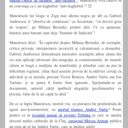
Marius Oprea, de turnator “anti-turnator”,
Manolescu vrea cumva sa
ne convinga ca e un kaghebist “anti-kaghebist”? 🙂
Manolescul lui Gogu si Zigu mai afirma negru pe alb ca Gabriel
Andreescu il “absolva de colaborare” cu Securitate, “cu dovezi greu
de respins”, pe Mihnea Berindei, printre altii. Ce va spuneam:
baieteii astia batrani sunt deja “Instante de Judecata”!
Manolescu dixit: “În capitolul despre Mihnea Berindei, de exemplu,
critica priveşte interpretarea incorectă şi calomnioasă a dosarului.
Gabriel Andreescu demontează meticulos acuzaţiile aduse unuia din
cei mai aplicaţi adversari din emigraţie ai comunismului, de numele
căruia se leagă o mulţime de manifestări şi atitudini care au pus în
dificultate regimul, chiar dacă acuzele provin de la indivizi certaţi cu
adevărul şi cu morala, precum Victor Roncea, Andrei Vartic sau Ion
Varlam, şi ar putea fi foarte bine ignorate. Sprijinindu-se pe
documente, autorul cărţii spulberă alegaţiile ipochimenilor cu
pricina, false de la un capăt la altul.”
De ce se lupta Manolescu, mortul viu, cu putoarea lui pestilentiala de
agent neo-kominternist, cu
mortul frumos Andrei Vartic
? Poate
pentru ca in
recentul numar al revistei Tribuna
in care se anunta
decesul mafiei culturale de la Cluj,
curajosul Mircea Arman
publica
un eseu de-al lui Andrei Vartic, care se incheie astfel: